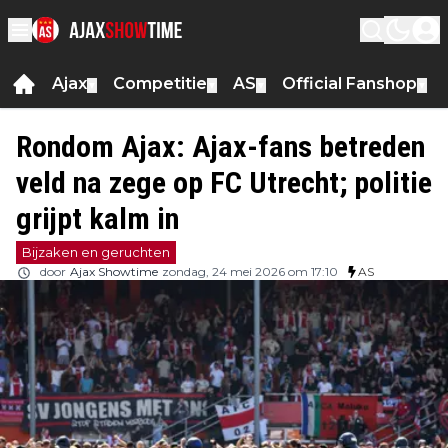
Ajax
Competitie
AS
Official Fanshop
▼
▼
▼
▼
Rondom Ajax: Ajax-fans betreden
veld na zege op FC Utrecht; politie
grijpt kalm in
Bijzaken en geruchten
door
Ajax Showtime
zondag, 24 mei 2026 om 17:10
AS