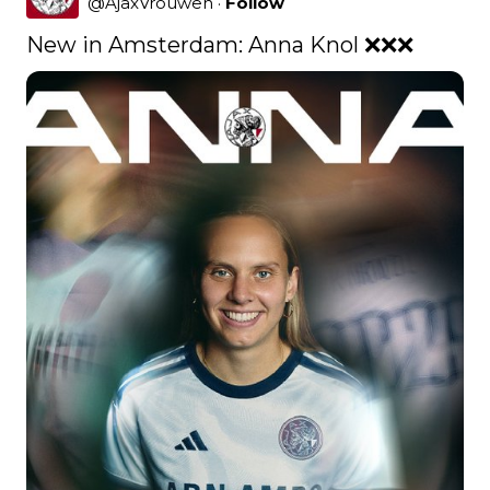
@
AjaxVrouwen
·
Follow
New in Amsterdam: Anna Knol ❌❌❌