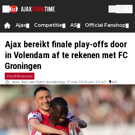
Ajax
Competitie
AS
Official Fanshop
▼
▼
▼
▼
Ajax bereikt finale play-offs door
in Volendam af te rekenen met FC
Groningen
Hoofdnieuws
door
Jon van Dam
donderdag, 21 mei 2026 om 20:40
AS