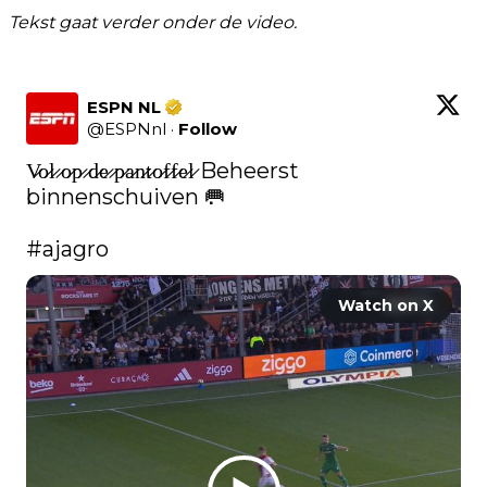
Tekst gaat verder onder de video.
ESPN NL
@
ESPNnl
·
Follow
V̷o̷l̷ ̷o̷p̷ ̷d̷e̷ ̷p̷a̷n̷t̷o̷f̷f̷e̷l̷ Beheerst 
binnenschuiven 🥅

#ajagro
Watch on X