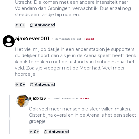
Utrecht. Die komen met een andere intensiteit naar
Volendam dan Groningen, verwacht ik. Dus er zal nog
steeds een tandje bij moeten.
0
+
Antwoord
ajax4ever001
22 mei 2026 om 10:51
+
25922
Het viel mij op dat je in een ander stadion je supporters
duidelijker hoort dan als je in de Arena speelt heeft denk
ik ook te maken met de afstand van trinbunes naar het
veld. Zoals je vroeger met de Meer had. Veel meer
hoorde je.
0
+
Antwoord
ajaxx123
22 mei 2026 om 13:26
+
2883
Ook veel meer mensen die sfeer willen maken.
Gister bijna overal en in de Arena is het een select
groepje.
0
+
Antwoord