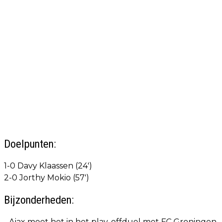
Doelpunten:
1-0 Davy Klaassen (24')
2-0 Jorthy Mokio (57')
Bijzonderheden:
- Ajax moet het in het play-offduel met FC Groningen