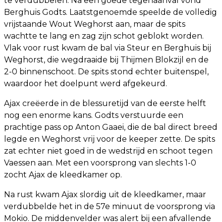
te verdubbelen. Na een goede tegenaanval vond
Berghuis Godts. Laatstgenoemde speelde de volledig
vrijstaande Wout Weghorst aan, maar de spits
wachtte te lang en zag zijn schot geblokt worden.
Vlak voor rust kwam de bal via Steur en Berghuis bij
Weghorst, die wegdraaide bij Thijmen Blokzijl en de
2-0 binnenschoot. De spits stond echter buitenspel,
waardoor het doelpunt werd afgekeurd.
Ajax creëerde in de blessuretijd van de eerste helft
nog een enorme kans. Godts verstuurde een
prachtige pass op Anton Gaaei, die de bal direct breed
legde en Weghorst vrij voor de keeper zette. De spits
zat echter niet goed in de wedstrijd en schoot tegen
Vaessen aan. Met een voorsprong van slechts 1-0
zocht Ajax de kleedkamer op.
Na rust kwam Ajax slordig uit de kleedkamer, maar
verdubbelde het in de 57e minuut de voorsprong via
Mokio. De middenvelder was alert bij een afvallende