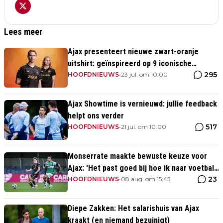
Lees meer
Ajax presenteert nieuwe zwart-oranje
uitshirt: geïnspireerd op 9 iconische
295
momenten uit clubhistorie
HOOFDNIEUWS
•
23 jul. om 10:00
Ajax Showtime is vernieuwd: jullie feedback
helpt ons verder
517
HOOFDNIEUWS
•
21 jul. om 10:00
Monserrate maakte bewuste keuze voor
Ajax: 'Het past goed bij hoe ik naar voetbal
23
kijk’
HOOFDNIEUWS
•
08 aug. om 15:45
Diepe Zakken: Het salarishuis van Ajax
kraakt (en niemand bezuinigt)