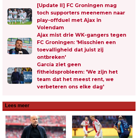
[Update II] FC Groningen mag
toch supporters meenemen naar
play-offduel met Ajax in
Volendam
Ajax mist drie WK-gangers tegen
FC Groningen: 'Misschien een
toevalligheid dat juist zij
ontbreken'
García ziet geen
fitheidsprobleem: 'We zijn het
team dat het meest rent, we
verbeteren ons elke dag'