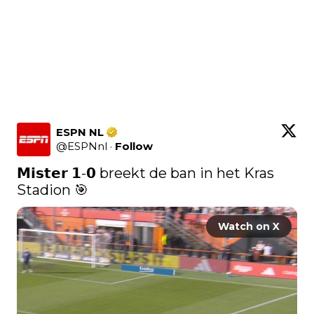
ESPN NL
@
ESPNnl
·
Follow
𝗠𝗶𝘀𝘁𝗲𝗿 𝟭-𝟬 breekt de ban in het Kras 
Stadion 🎯 
Watch on X