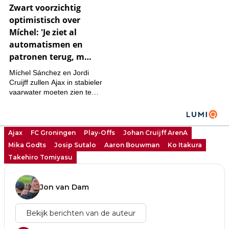
Ajax
FC Groningen
Play-Offs
Johan Cruijff ArenA
Mika Godts
Josip Sutalo
Aaron Bouwman
Ko Itakura
Takehiro Tomiyasu
Jon van Dam
Bekijk berichten van de auteur