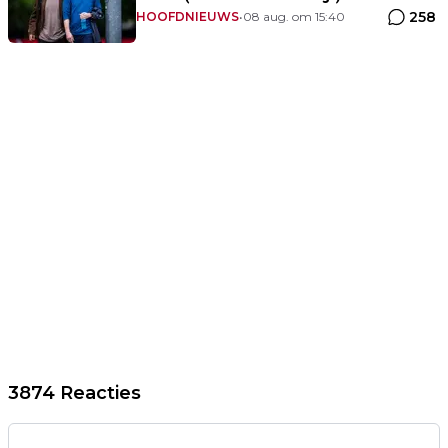
258
HOOFDNIEUWS
•
08 aug. om 15:40
3874 Reacties