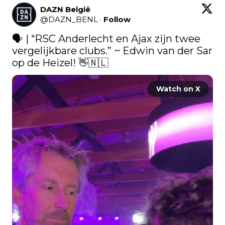
DAZN België
@
DAZN_BENL
·
Follow
🗣️ | “RSC Anderlecht en Ajax zijn twee 
vergelijkbare clubs.” ~ Edwin van der Sar 
op de Heizel! 👋🇳🇱 
Watch on X