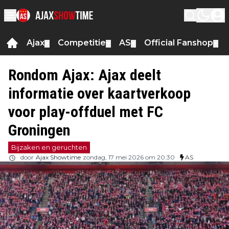
Ajax
Competitie
AS
Official Fanshop
▼
▼
▼
▼
Rondom Ajax: Ajax deelt
informatie over kaartverkoop
voor play-offduel met FC
Groningen
Bijzaken en geruchten
door
Ajax Showtime
zondag, 17 mei 2026 om 20:30
AS