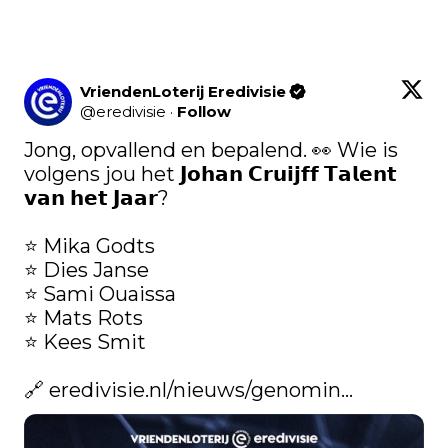
VriendenLoterij Eredivisie
@
eredivisie
·
Follow
Jong, opvallend en bepalend. 👀 Wie is 
volgens jou het 𝗝𝗼𝗵𝗮𝗻 𝗖𝗿𝘂𝗶𝗷𝗳𝗳 𝗧𝗮𝗹𝗲𝗻𝘁 
𝘃𝗮𝗻 𝗵𝗲𝘁 𝗝𝗮𝗮𝗿? 

⭐️ Mika Godts

⭐️ Dies Janse

⭐️ Sami Ouaissa

⭐️ Mats Rots

⭐️ Kees Smit

🔗 
eredivisie.nl/nieuws/genomin…