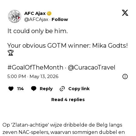
AFC Ajax
@
AFCAjax
·
Follow
It could only be him. 

Your obvious GOTM winner: Mika Godts! 
🏆

#GoalOfTheMonth
 · 
@CuracaoTravel
5:00 PM · May 13, 2026
114
Reply
Copy link
Read 4 replies
Op 'Zlatan-achtige' wijze dribbelde de Belg langs
zeven NAC-spelers, waarvan sommigen dubbel en