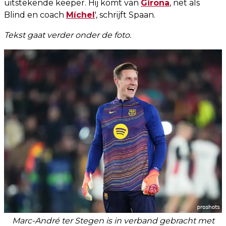
uitstekende keeper. Hij komt van
Girona
, net als
Blind en coach
Míchel
', schrijft Spaan.
Tekst gaat verder onder de foto.
Marc-André ter Stegen is in verband gebracht met