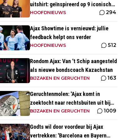
uitshirt: geïnspireerd op 9 iconische
294
momenten uit clubhistorie
HOOFDNIEUWS
Ajax Showtime is vernieuwd: jullie
feedback helpt ons verder
512
HOOFDNIEUWS
Rondom Ajax: Van 't Schip aangesteld
als nieuwe bondscoach Kazachstan
163
BIJZAKEN EN GERUCHTEN
Geruchtenmolen: 'Ajax komt in
zoektocht naar rechtsbuiten uit bij
1009
Couto'
BIJZAKEN EN GERUCHTEN
Godts wil door voordeur bij Ajax
vertrekken: 'Barcelona en Bayern