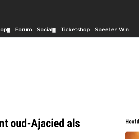
hop
Forum
Social
Ticketshop
Speel en Win
▼
▼
t oud-Ajacied als
Hoofd