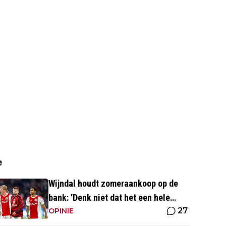
e
Wijndal houdt zomeraankoop op de
bank: 'Denk niet dat het een hele
27
goede verdediger is'
OPINIE