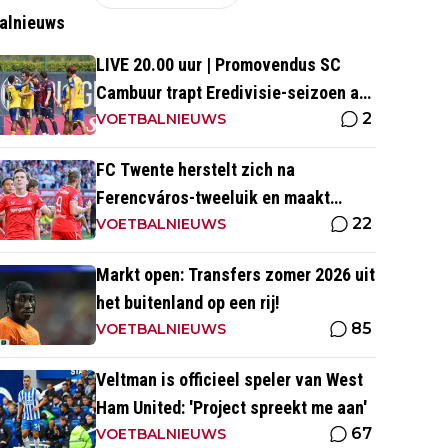
alnieuws
LIVE 20.00 uur | Promovendus SC
Cambuur trapt Eredivisie-seizoen af
2
tegen Excelsior
VOETBALNIEUWS
FC Twente herstelt zich na
Ferencváros-tweeluik en maakt
22
gehakt van Slowaakse opponent
VOETBALNIEUWS
Markt open: Transfers zomer 2026 uit
het buitenland op een rij!
85
VOETBALNIEUWS
Veltman is officieel speler van West
Ham United: 'Project spreekt me aan'
67
VOETBALNIEUWS