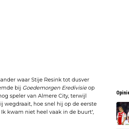
nder waar Stije Resink tot dusver
oemde bij
Goedemorgen Eredivisie
op
Opini
nog speler van Almere City, terwijl
j wegdraait, hoe snel hij op de eerste
t. Ik kwam niet heel vaak in de buurt',