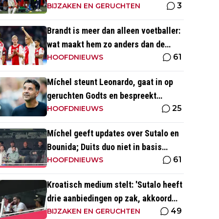
3
waren ook heel serieus'
BIJZAKEN EN GERUCHTEN
Brandt is meer dan alleen voetballer:
wat maakt hem zo anders dan de
61
'gemiddelde' voetballer?
HOOFDNIEUWS
Míchel steunt Leonardo, gaat in op
geruchten Godts en bespreekt
25
toekomst Baas bij Ajax
HOOFDNIEUWS
Míchel geeft updates over Sutalo en
Bounida; Duits duo niet in basis
61
tegen PEC Zwolle
HOOFDNIEUWS
Kroatisch medium stelt: 'Sutalo heeft
drie aanbiedingen op zak, akkoord
49
blijft nog uit'
BIJZAKEN EN GERUCHTEN