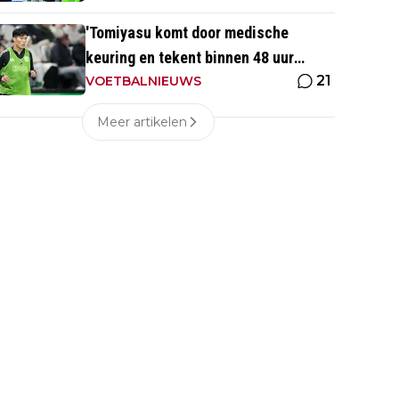
'Tomiyasu komt door medische
keuring en tekent binnen 48 uur
21
contract bij nieuwe club'
VOETBALNIEUWS
Meer artikelen