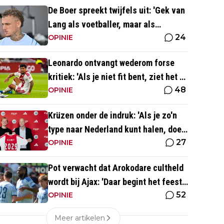
De Boer spreekt twijfels uit: 'Gek van
Lang als voetballer, maar als
24
persoonlijkheid niet'
OPINIE
Leonardo ontvangt wederom forse
kritiek: 'Als je niet fit bent, ziet het er
48
best wel slecht uit'
OPINIE
Krüzen onder de indruk: 'Als je zo'n
type naar Nederland kunt halen, doe
27
je iets goed'
OPINIE
Pot verwacht dat Arokodare cultheld
wordt bij Ajax: 'Daar begint het feest
52
eigenlijk al'
OPINIE
Meer artikelen