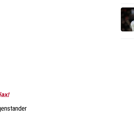
jax!
egenstander