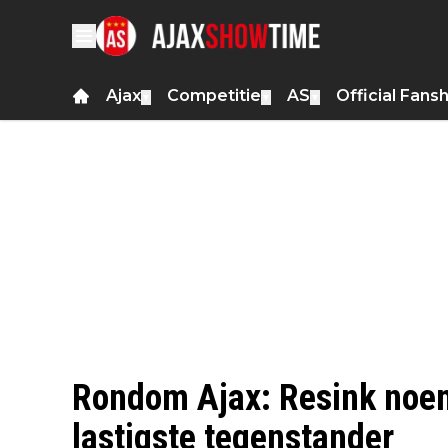
Ajax
Competitie
AS
Official Fans
▼
▼
▼
Rondom Ajax: Resink noem
lastigste tegenstander