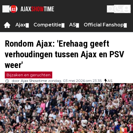
Ajax
Competitie
AS
Official Fanshop
▼
▼
▼
▼
Rondom Ajax: 'Erehaag geeft
verhoudingen tussen Ajax en PSV
weer'
Bijzaken en geruchten
door
Ajax Showtime
zondag, 03 mei 2026 om 23:35
AS