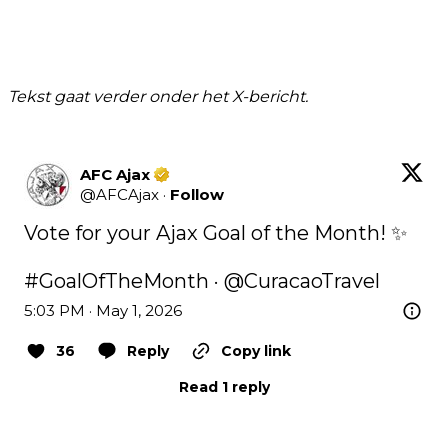
Tekst gaat verder onder het X-bericht.
AFC Ajax
@
AFCAjax
·
Follow
Vote for your Ajax Goal of the Month! ✨

#GoalOfTheMonth
 · 
@CuracaoTravel
5:03 PM · May 1, 2026
36
Reply
Copy link
Read 1 reply