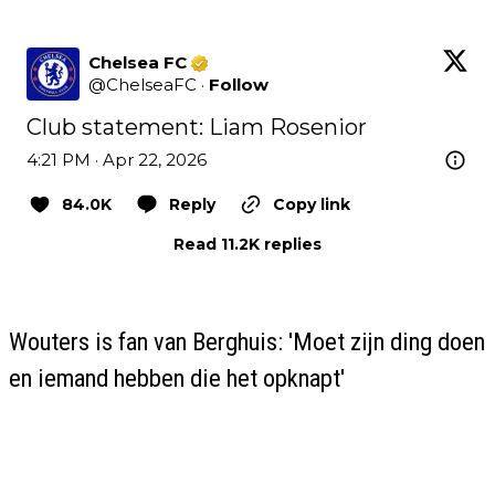
Chelsea FC
@
ChelseaFC
·
Follow
Club statement: Liam Rosenior
4:21 PM · Apr 22, 2026
84.0K
Reply
Copy link
Read 11.2K replies
Wouters is fan van Berghuis: 'Moet zijn ding doen
en iemand hebben die het opknapt'