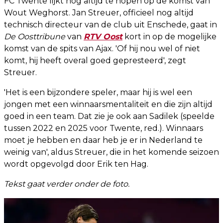
FC Twente lijkt nog altijd te hopen op de komst van
Wout Weghorst. Jan Streuer, officieel nog altijd
technisch directeur van de club uit Enschede, gaat in
De Oosttribune
van
RTV Oost
kort in op de mogelijke
komst van de spits van Ajax. 'Of hij nou wel of niet
komt, hij heeft overal goed gepresteerd', zegt
Streuer.
'Het is een bijzondere speler, maar hij is wel een
jongen met een winnaarsmentaliteit en die zijn altijd
goed in een team. Dat zie je ook aan Sadilek (speelde
tussen 2022 en 2025 voor Twente, red.). Winnaars
moet je hebben en daar heb je er in Nederland te
weinig van', aldus Streuer, die in het komende seizoen
wordt opgevolgd door Erik ten Hag.
Tekst gaat verder onder de foto.