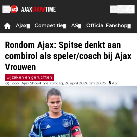
Ajax
Competitie
AS
Official Fanshop
▼
▼
▼
▼
Rondom Ajax: Spitse denkt aan
combirol als speler/coach bij Ajax
Vrouwen
Bijzaken en geruchten
door
Ajax Showtime
zondag, 26 april 2026 om 20:25
AS