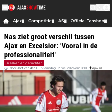
Ajax
Competitie
AS
Official Fanshop
▼
▼
▼
▼
Nas ziet groot verschil tussen
Ajax en Excelsior: 'Vooral in de
professionaliteit'
Bijzaken en geruchten
door
Jort van den Hurk
dinsdag, 12 mei 2026 om 8:10
Ajax.nl