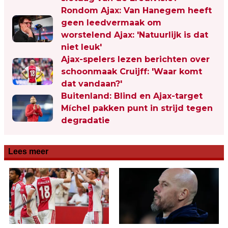
Rondom Ajax: Van Hanegem heeft
geen leedvermaak om
worstelend Ajax: 'Natuurlijk is dat
niet leuk'
Ajax-spelers lezen berichten over
schoonmaak Cruijff: 'Waar komt
dat vandaan?'
Buitenland: Blind en Ajax-target
Míchel pakken punt in strijd tegen
degradatie