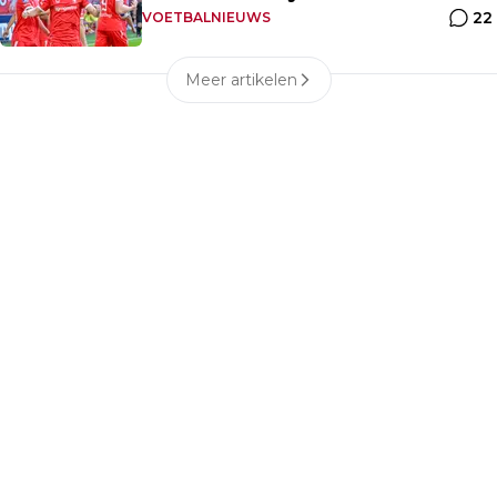
22
opponent
VOETBALNIEUWS
Meer artikelen