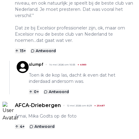
niveau, en ook natuurlijk: je speelt bij de beste club van
Nederland. Je moet presteren. Dat was vooral het
verschil.''
Dat ze bij Excelsior professioneler zijn, ok, maar om
Excelsior nou de beste club van Nederland te
noemen...dat gaat wat ver.
15
+
Antwoord
slumpf
14 mei 2026 om 10:33
+
4989
Toen ik de kop las, dacht ik even dat het
inderdaad andersom was.
0
+
Antwoord
AFCA-Driebergen
12 mei 2026 om 8:29
+
25487
Amai, Mika Godts op de foto
4
+
Antwoord