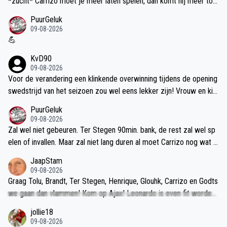
*zucht* Carrizo moet je meer laten spelen, dan komt hij meer tot
zijn recht. Iets met zelfvertrouwen.
PuurGeluk
09-08-2026
💪
KvD90
09-08-2026
Voor de verandering een klinkende overwinning tijdens de opening
swedstrijd van het seizoen zou wel eens lekker zijn! Vrouw en kin
d gaan vanmiddag naar het zwembad op het vakantiepark, bier sta
PuurGeluk
at koud! Heb weer eens zin om er lekker voor te gaan zitten!
09-08-2026
Zal wel niet gebeuren. Ter Stegen 90min. bank, de rest zal wel sp
elen of invallen. Maar zal niet lang duren al moet Carrizo nog wat e
ffectiever worden. Niet perse in afronding maar heeft nog wel knul
JaapStam
lig balverlies. Beetje meer flair ofzo.
09-08-2026
Graag Tolu, Brandt, Ter Stegen, Henrique, Glouhk, Carrizo en Godts
we gaan dan vlammen! Kom op Ajax! Leonardo is even fit worden,
zijn kansen komen wel.
jollie18
09-08-2026