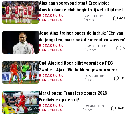
Ajax aan vooravond start Eredivisie:
Amsterdamse club begint vrijwel altijd met
BIJZAKEN EN
08 aug. om
zege
49
•
GERUCHTEN
21:00
Jong Ajax-trainer onder de indruk: 'Eén van
de jongsten, maar ook de meest volwassen'
BIJZAKEN EN
08 aug. om
5
•
GERUCHTEN
20:50
Oud-Ajacied Boer blikt vooruit op PEC
Zwolle - Ajax: 'We hebben gewoon weer
BIJZAKEN EN
08 aug. om
kans tegen Ajax'
18
•
GERUCHTEN
17:05
Markt open: Transfers zomer 2026
Eredivisie op een rij!
BIJZAKEN EN
08 aug. om
148
•
GERUCHTEN
15:50