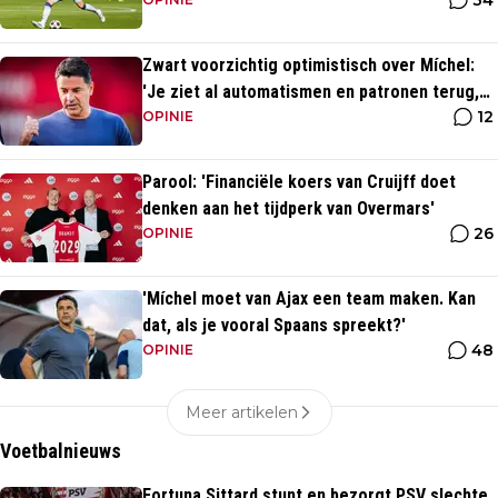
34
komst van Blind'
Zwart voorzichtig optimistisch over Míchel:
'Je ziet al automatismen en patronen terug,
12
maar...'
OPINIE
Parool: 'Financiële koers van Cruijff doet
denken aan het tijdperk van Overmars'
26
OPINIE
'Míchel moet van Ajax een team maken. Kan
dat, als je vooral Spaans spreekt?'
48
OPINIE
Meer artikelen
Voetbalnieuws
Fortuna Sittard stunt en bezorgt PSV slechte