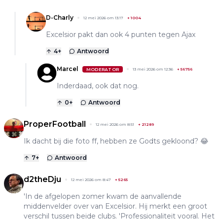
D-Charly
12 mei 2026 om 13:17
+
1004
Excelsior pakt dan ook 4 punten tegen Ajax
4
+
Antwoord
Marcel
MODERATOR
13 mei 2026 om 12:36
+
56756
Inderdaad, ook dat nog.
0
+
Antwoord
ProperFootball
12 mei 2026 om 8:51
+
21289
Ik dacht bij die foto ff, hebben ze Godts gekloond? 😂
7
+
Antwoord
d2theDju
12 mei 2026 om 8:47
+
5265
'In de afgelopen zomer kwam de aanvallende
middenvelder over van Excelsior. Hij merkt een groot
verschil tussen beide clubs. 'Professionaliteit vooral. Het