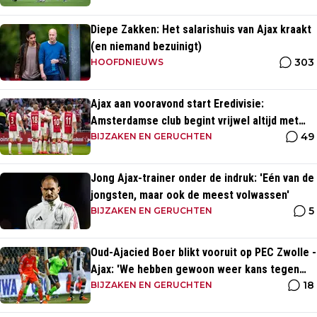
Diepe Zakken: Het salarishuis van Ajax kraakt
(en niemand bezuinigt)
303
HOOFDNIEUWS
Ajax aan vooravond start Eredivisie:
Amsterdamse club begint vrijwel altijd met
49
zege
BIJZAKEN EN GERUCHTEN
Jong Ajax-trainer onder de indruk: 'Eén van de
jongsten, maar ook de meest volwassen'
5
BIJZAKEN EN GERUCHTEN
Oud-Ajacied Boer blikt vooruit op PEC Zwolle -
Ajax: 'We hebben gewoon weer kans tegen
18
Ajax'
BIJZAKEN EN GERUCHTEN