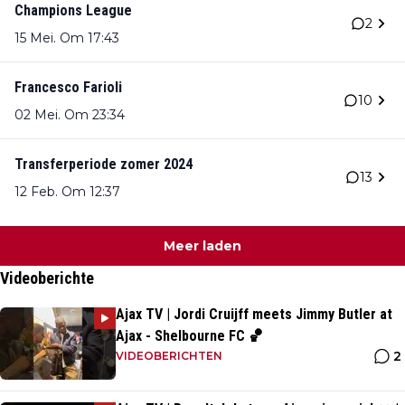
Champions League
2
15 Mei. Om 17:43
Francesco Farioli
10
02 Mei. Om 23:34
Transferperiode zomer 2024
13
12 Feb. Om 12:37
Meer laden
Videoberichte
Ajax TV | Jordi Cruijff meets Jimmy Butler at
Ajax - Shelbourne FC 🏀
2
VIDEOBERICHTEN