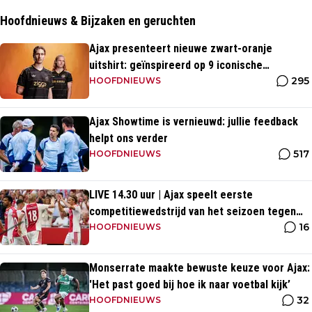
Hoofdnieuws & Bijzaken en geruchten
Ajax presenteert nieuwe zwart-oranje
uitshirt: geïnspireerd op 9 iconische
295
momenten uit clubhistorie
HOOFDNIEUWS
Ajax Showtime is vernieuwd: jullie feedback
helpt ons verder
517
HOOFDNIEUWS
LIVE 14.30 uur | Ajax speelt eerste
competitiewedstrijd van het seizoen tegen
16
PEC Zwolle
HOOFDNIEUWS
Monserrate maakte bewuste keuze voor Ajax:
'Het past goed bij hoe ik naar voetbal kijk’
32
HOOFDNIEUWS