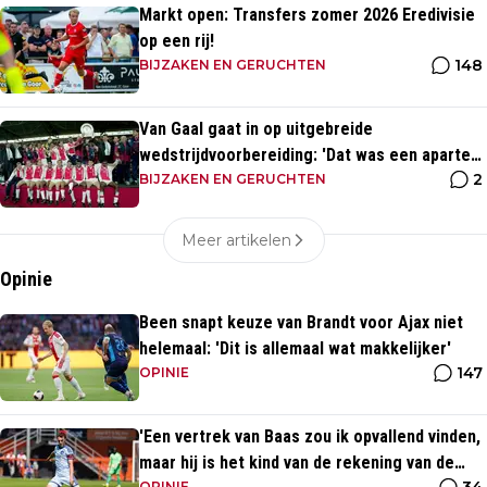
Markt open: Transfers zomer 2026 Eredivisie
op een rij!
148
BIJZAKEN EN GERUCHTEN
Van Gaal gaat in op uitgebreide
wedstrijdvoorbereiding: 'Dat was een aparte
2
discipline, een ritme'
BIJZAKEN EN GERUCHTEN
Meer artikelen
Opinie
Been snapt keuze van Brandt voor Ajax niet
helemaal: 'Dit is allemaal wat makkelijker'
147
OPINIE
'Een vertrek van Baas zou ik opvallend vinden,
maar hij is het kind van de rekening van de
OPINIE