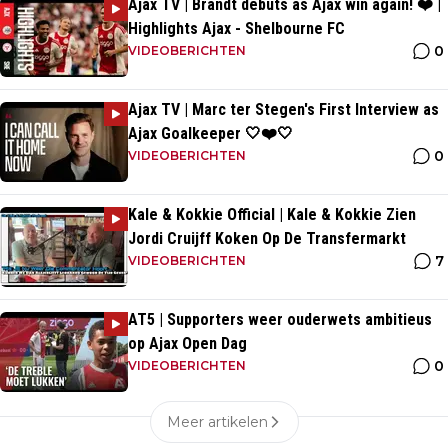
Ajax TV | Brandt debuts as Ajax win again! ❤️ |
Highlights Ajax - Shelbourne FC
0
VIDEOBERICHTEN
Ajax TV | Marc ter Stegen's First Interview as
Ajax Goalkeeper 🤍❤️🤍
0
VIDEOBERICHTEN
Kale & Kokkie Official | Kale & Kokkie Zien
Jordi Cruijff Koken Op De Transfermarkt
7
VIDEOBERICHTEN
AT5 | Supporters weer ouderwets ambitieus
op Ajax Open Dag
0
VIDEOBERICHTEN
Meer artikelen