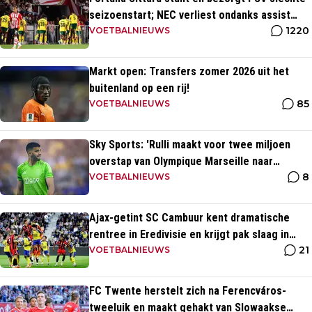
seizoenstart; NEC verliest ondanks assist
1220
Tadic
VOETBALNIEUWS
Markt open: Transfers zomer 2026 uit het
buitenland op een rij!
85
VOETBALNIEUWS
Sky Sports: 'Rulli maakt voor twee miljoen
overstap van Olympique Marseille naar
8
Manchester City'
VOETBALNIEUWS
Ajax-getint SC Cambuur kent dramatische
rentree in Eredivisie en krijgt pak slaag in
21
eigen huis
VOETBALNIEUWS
FC Twente herstelt zich na Ferencváros-
tweeluik en maakt gehakt van Slowaakse