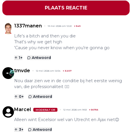
PLAATS REACTIE
1337manen
13 mei 2026 om 12:22
+
549
Life's a bitch and then you die
That's why we get high
'Cause you never know when you're gonna go
1
+
Antwoord
tmvde
12 mei 2026 om 12:04
+
3207
Nou daar zien we in de conditie bij het eerste weinig
van, die professionaliteit 🤦‍♂️
0
+
Antwoord
Marcel
MODERATOR
12 mei 2026 om 9:53
+
56756
Alleen wint Excelsior wel van Utrecht en Ajax niet😊
3
+
Antwoord