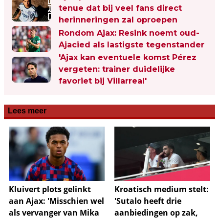
tenue dat bij veel fans direct
herinneringen zal oproepen
Rondom Ajax: Resink noemt oud-
Ajacied als lastigste tegenstander
'Ajax kan eventuele komst Pérez
vergeten: trainer duidelijke
favoriet bij Villarreal'