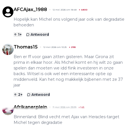
AFCAjax_1988
12 mei 2026 om 18:48
+
4800
Hopelijk kan Michel ons volgend jaar ook van degradatie
behoeden
1
+
Antwoord
Thomas15
12 mei 2026 om 10:25
+
2155
Ben er ff voor gaan zitten gisteren. Maar Girona zit
prima in elkaar hoor. Als Michel komt en hij wilt zo gaan
spelen dan moeten we idd flink investeren in onze
backs. Witsel is ook wel een interessante optie op
middenveld. Kan het nog makkelijk bijbenen met ze 37
jaar
2
+
Antwoord
Afrikanerplein
11 mei 2026 om 23:09
+
145
Binnenland: Blind vecht met Ajax van Heracles-target
Michel tegen degradatie