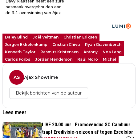
Daley Blind
Joël Veltman
Christian Eriksen
Jurgen Ekkelenkamp
Cristian Chivu
Ryan Gravenberch
Kenneth Taylor
Rasmus Kristensen
Antony
Noa Lang
Carlos Forbs
Jordan Henderson
Raúl Moro
Míchel
AS
Ajax Showtime
Bekijk berichten van de auteur
Lees meer
LIVE 20.00 uur | Promovendus SC Cambuur
trapt Eredivisie-seizoen af tegen Excelsior