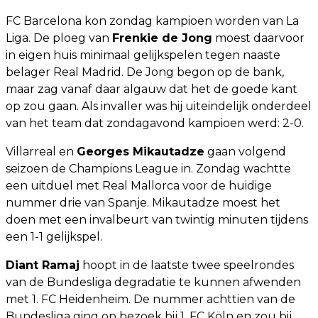
FC Barcelona kon zondag kampioen worden van La
Liga. De ploeg van
Frenkie de Jong
moest daarvoor
in eigen huis minimaal gelijkspelen tegen naaste
belager Real Madrid. De Jong begon op de bank,
maar zag vanaf daar algauw dat het de goede kant
op zou gaan. Als invaller was hij uiteindelijk onderdeel
van het team dat zondagavond kampioen werd: 2-0.
Villarreal en
Georges Mikautadze
gaan volgend
seizoen de Champions League in. Zondag wachtte
een uitduel met Real Mallorca voor de huidige
nummer drie van Spanje. Mikautadze moest het
doen met een invalbeurt van twintig minuten tijdens
een 1-1 gelijkspel.
Diant Ramaj
hoopt in de laatste twee speelrondes
van de Bundesliga degradatie te kunnen afwenden
met 1. FC Heidenheim. De nummer achttien van de
Bundesliga ging op bezoek bij 1. FC Köln en zou bij