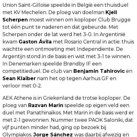
Union Saint-Gilloise speelde in België een thuisduel
met KV Mechelen. De ploeg van doelman
Kjell
Scherpen
moest winnen om koploper Club Brugge
tot één punt te naderen en dat gebeurde. Met
Scherpen onder de lat werd het 3-0. In Argentinië
kwam
Gaston Ávila
met Rosario Central in actie: thuis
wachtte een ontmoeting met Independiente. De
Argentijn stond in de basis en wist met 3-1 te winnen.
In Denemarken speelde Brøndby IF een
competitieduel. De club van
Benjamin Tahirovic
en
Sean Klaiber
nam het op tegen Aarhus GF en
verloor met 0-2.
AEK Athene is in Griekenland de trotse koploper. De
ploeg van
Razvan Marin
speelde op eigen veld een
duel met Panathinaikos. Met Marin in de basis werd er
met 2-1 gewonnen. Nummer twee PAOK Saloniki, dat
vijf punten minder had, ging op bezoek bij
Olympiakos.
Jorge Sánchez
was daarbij afwezig en