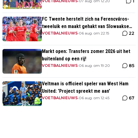
1
VOETBALNIEUWS
•
07 aug. om 12:20
FC Twente herstelt zich na Ferencváros-
tweeluik en maakt gehakt van Slowaakse
22
opponent
VOETBALNIEUWS
•
06 aug. om 22:15
Markt open: Transfers zomer 2026 uit het
buitenland op een rij!
85
VOETBALNIEUWS
•
06 aug. om 19:20
Veltman is officieel speler van West Ham
United: 'Project spreekt me aan'
67
VOETBALNIEUWS
•
06 aug. om 12:45