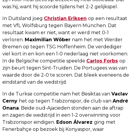
was hij, want hij scoorde tijdens het 2-2 gelijkspel.
In Duitsland joeg
Christian Eriksen
op een resultaat
met VfL Wolfsburg tegen Bayern München. Dat
resultaat kwam er niet, want er werd met 0-1
verloren.
Maximilian Wöber
nam
het met Werder
Bremen op tegen TSG Hoffenheim. De verdediger
viel kort in en kon een 1-0 nederlaag niet voorkomen.
In de Belgische competitie speelde
Carlos Forbs
op
zijn beurt tegen Sint-Truiden. De Portugees was van
waarde door de 2-0 te scoren. Dat bleek eveneens de
eindstand van de wedstrijd.
In de Turkse competitie nam het Besiktas van
Vaclav
Cerny
het op tegen Trabzonspor, de club van
André
Onana
. Beide oud-Ajacieden stonden aan de aftrap
en zagen de wedstrijd in een 1-2 overwinning voor
Trabzonspor eindigen.
Edson Álvarez
ging met
Fenerbahçe op bezoek bij Konyaspor, waar