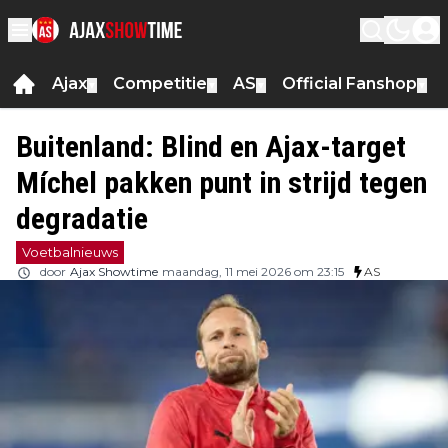
Ajax
Competitie
AS
Official Fanshop
▼
▼
▼
▼
Buitenland: Blind en Ajax-target
Míchel pakken punt in strijd tegen
degradatie
Voetbalnieuws
door
Ajax Showtime
maandag, 11 mei 2026 om 23:15
AS