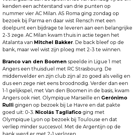
kenden een achterstand van drie punten op
nummer vier AC Milan. AS Roma ging zondag op
bezoek bij Parma en daar wist Rensch met een
doelpunt een bijdrage te leveren aan een belangrijke
2-3 zege. AC Milan kwam thuis in actie tegen het
Atalanta van
Mitchel Bakker
. De back bleef op de
bank, maar wel wist zijn ploeg met 2-3 te winnen.
Branco van den Boomen
speelde in Ligue 1 met
Angers een thuisduel met RC Strasbourg. De
middenvelder en zijn club zijn al zo goed als veilig en
dus een zege niet eens broodnodig. Verder dan een
1-1 gelijkspel, met Van den Boomen in de basis, kwam
Angers ook niet. Olympique Marseille en
Gerónimo
Rulli
gingen op bezoek bij Le Havre en dat pakte
goed uit: 0-3.
Nicolás Tagliafico
ging met
Olympique Lyon op bezoek bij Toulouse en dat
verliep minder succesvol. Met de Argentijn op de
bank werd er met 2-1 verloren.