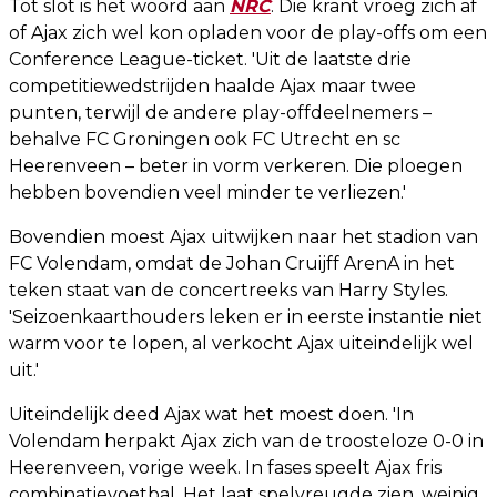
Tot slot is het woord aan
NRC
. Die krant vroeg zich af
of Ajax zich wel kon opladen voor de play-offs om een
Conference League-ticket. 'Uit de laatste drie
competitiewedstrijden haalde Ajax maar twee
punten, terwijl de andere play-offdeelnemers –
behalve FC Groningen ook FC Utrecht en sc
Heerenveen – beter in vorm verkeren. Die ploegen
hebben bovendien veel minder te verliezen.'
Bovendien moest Ajax uitwijken naar het stadion van
FC Volendam, omdat de Johan Cruijff ArenA in het
teken staat van de concertreeks van Harry Styles.
'Seizoenkaarthouders leken er in eerste instantie niet
warm voor te lopen, al verkocht Ajax uiteindelijk wel
uit.'
Uiteindelijk deed Ajax wat het moest doen. 'In
Volendam herpakt Ajax zich van de troosteloze 0-0 in
Heerenveen, vorige week. In fases speelt Ajax fris
combinatievoetbal. Het laat spelvreugde zien, weinig