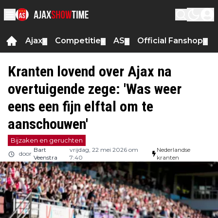
Ajax
Competitie
AS
Official Fanshop
▼
▼
▼
▼
Kranten lovend over Ajax na
overtuigende zege: 'Was weer
eens een fijn elftal om te
aanschouwen'
Bijzaken en geruchten
Bart
vrijdag, 22 mei 2026 om
Nederlandse
door
Veenstra
7:40
kranten