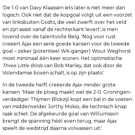
'De 1-0 van Davy Klaassen iets later is niet meer dan
logisch. Ook niet dat de kopgoal volgt uit een voorzet
van linksbuiten Godts, die veel zwerft over het veld
en zijn assist vanaf de rechterkant levert', is men
lovend over de talentvolle Belg. 'Nog voor rust
creëert Ajax een serie goede kansen voor de tweede
goal – zeker (potentieel WK-ganger) Wout Weghorst
moet minimaal één keer scoren. Het optimistische
Three Little Birds
van Bob Marley, dat ook door de
Volendamse boxen schalt, is op zijn plaats.'
In de tweede helft creëerde Ajax minder grote
kansen. 'Maar de ploeg maakt wel de 2-0. Groningen-
verdediger Thijmen Blokzijl kopt een bal in de voeten
van middenvelder Jorthy Mokio, die technisch knap
raak schiet. De afgekeurde goal van Willumsson
brengt de spanning héél even terug, maar Ajax
speelt de wedstrijd daarna volwassen uit.'