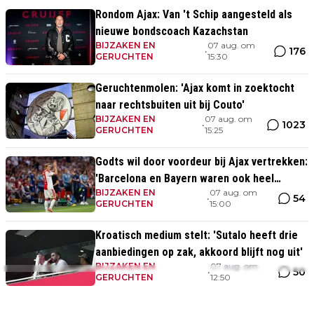
Rondom Ajax: Van 't Schip aangesteld als
nieuwe bondscoach Kazachstan
BIJZAKEN EN
07 aug. om
176
•
GERUCHTEN
15:30
Geruchtenmolen: 'Ajax komt in zoektocht
naar rechtsbuiten uit bij Couto'
BIJZAKEN EN
07 aug. om
1023
•
GERUCHTEN
15:25
Godts wil door voordeur bij Ajax vertrekken:
'Barcelona en Bayern waren ook heel
BIJZAKEN EN
07 aug. om
serieus'
54
•
GERUCHTEN
15:00
Kroatisch medium stelt: 'Sutalo heeft drie
aanbiedingen op zak, akkoord blijft nog uit'
BIJZAKEN EN
07 aug. om
50
•
GERUCHTEN
12:50