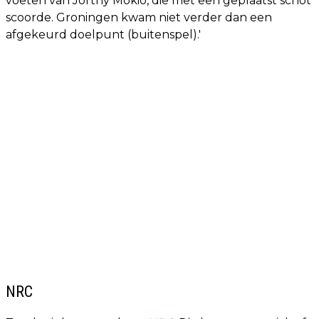
voeten van Jorthy Mokio, die met een geplaatst schot
scoorde. Groningen kwam niet verder dan een
afgekeurd doelpunt (buitenspel).'
NRC