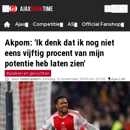
Ajax
Competitie
AS
Official Fanshop
▼
▼
▼
▼
Akpom: 'Ik denk dat ik nog niet
eens vijftig procent van mijn
potentie heb laten zien'
Bijzaken en geruchten
door
NielsOpdam
zondag, 12 november 2023 om 20:05
Ajax Life