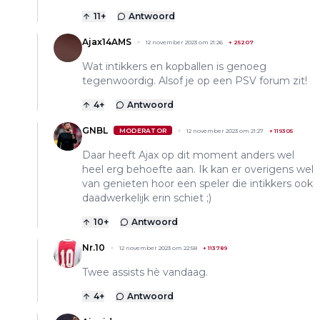
11
+
Antwoord
Ajax14AMS
12 november 2023 om 21:26
+
25207
Wat intikkers en kopballen is genoeg
tegenwoordig. Alsof je op een PSV forum zit!
4
+
Antwoord
GNBL
MODERATOR
12 november 2023 om 21:27
+
119305
Daar heeft Ajax op dit moment anders wel
heel erg behoefte aan. Ik kan er overigens wel
van genieten hoor een speler die intikkers ook
daadwerkelijk erin schiet ;)
10
+
Antwoord
Nr.10
12 november 2023 om 22:58
+
113789
Twee assists hè vandaag.
4
+
Antwoord