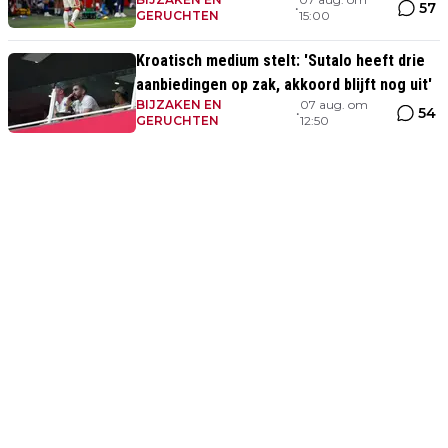
serieus'
57
•
GERUCHTEN
15:00
Kroatisch medium stelt: 'Sutalo heeft drie
aanbiedingen op zak, akkoord blijft nog uit'
BIJZAKEN EN
07 aug. om
54
•
GERUCHTEN
12:50