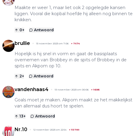
Maakte er weer 1, maar liet ook 2 opgelegde kansen
liggen. Vooral die kopbal hoefde hij alleen nog binnen te
knikken.
0
+
Antwoord
brullie
13 november 2023 om 7:06
+
7674
Hopelijk is hij snel in vorm en gaat de basisplaats
overnemen van Brobbey in de spits of Brobbey in de
spits en Akpom op 10.
2
+
Antwoord
vandenhaas4
13 november 2023 om 00:06
+
16585
Goals moet je maken. Akpom maakt ze het makkelijkst
van allemaal dus hoort te spelen.
13
+
Antwoord
Nr.10
12 november 2023 om 22:54
+
113789