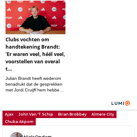
Ajax
John Van 't Schip
Brian Brobbey
Almere City
Chuba Akpom
NielsOpdam