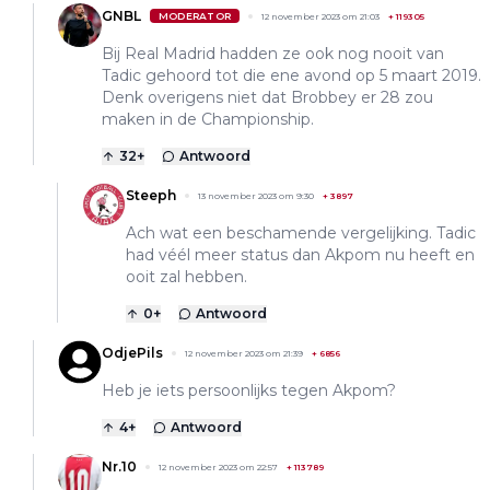
GNBL
MODERATOR
12 november 2023 om 21:03
+
119305
Bij Real Madrid hadden ze ook nog nooit van
Tadic gehoord tot die ene avond op 5 maart 2019.
Denk overigens niet dat Brobbey er 28 zou
maken in de Championship.
32
+
Antwoord
Steeph
13 november 2023 om 9:30
+
3897
Ach wat een beschamende vergelijking. Tadic
had véél meer status dan Akpom nu heeft en
ooit zal hebben.
0
+
Antwoord
OdjePils
12 november 2023 om 21:39
+
6856
Heb je iets persoonlijks tegen Akpom?
4
+
Antwoord
Nr.10
12 november 2023 om 22:57
+
113789