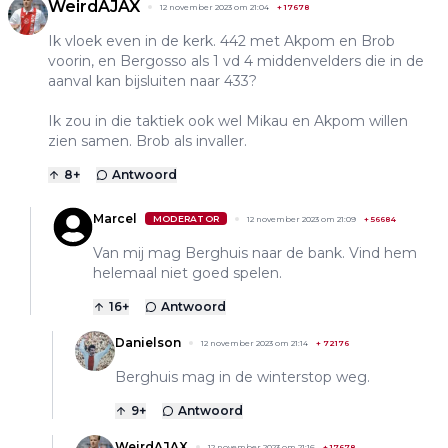
WeirdAJAX
12 november 2023 om 21:04
+
17678
Ik vloek even in de kerk. 442 met Akpom en Brob
voorin, en Bergosso als 1 vd 4 middenvelders die in de
aanval kan bijsluiten naar 433?
Ik zou in die taktiek ook wel Mikau en Akpom willen
zien samen. Brob als invaller.
8
+
Antwoord
Marcel
MODERATOR
12 november 2023 om 21:09
+
56684
Van mij mag Berghuis naar de bank. Vind hem
helemaal niet goed spelen.
16
+
Antwoord
Danielson
12 november 2023 om 21:14
+
72176
Berghuis mag in de winterstop weg.
9
+
Antwoord
WeirdAJAX
12 november 2023 om 21:16
+
17678