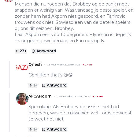
Mensen die nu roepen dat Brobbey op de bank moet
snappen er weinig van. Was vandaag je beste speler, en
zonder hem had Akpom niet gescoord, en Tahirovic
trouwens ook niet. Sowieso een van de betere spelers
bij ons dit seizoen, Brobbey.
Laat Akpom eens op 10 beginnen. Hlynsson is degelijk
maar geen geweldenaar, en kan ook op 8.
23
+
Antwoord
Qifesh
13 november 2023 om 7:39
+
24918
Gbnl liken that's 😘😘
1
+
Antwoord
AFCAHoorn
13 november 2023 om 11:24
+
23785
Speculatie. Als Brobbey de assists niet had
gegeven, was het misschien wel Forbs geweest.
Je weet het niet.
1
+
Antwoord