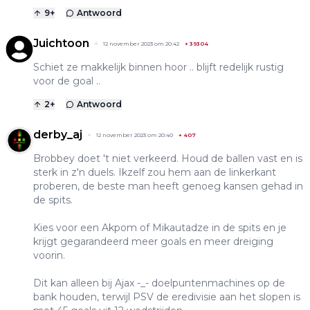
9
+
Antwoord
Juichtoon
12 november 2023 om 20:42
+
39304
Schiet ze makkelijk binnen hoor .. blijft redelijk rustig
voor de goal ..
2
+
Antwoord
derby_aj
12 november 2023 om 20:40
+
407
Brobbey doet 't niet verkeerd. Houd de ballen vast en is
sterk in z'n duels. Ikzelf zou hem aan de linkerkant
proberen, de beste man heeft genoeg kansen gehad in
de spits.
Kies voor een Akpom of Mikautadze in de spits en je
krijgt gegarandeerd meer goals en meer dreiging
voorin.
Dit kan alleen bij Ajax -_- doelpuntenmachines op de
bank houden, terwijl PSV de eredivisie aan het slopen is