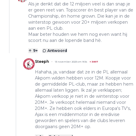
Als je denkt dat die 12 miljoen veel is dan snap je
er geen reet van. Topscorer én best player van de
Championship, én home grown. Die kan je in de
winterstop gewoon voor 20+ miljoen verkopen
aan een PL club.
Maar beter houden we hem nog even want hij
scoort nu aan de lopende band hè.
9
+
Antwoord
Steeph
13 november 2023 om 9:34
+
3897
Hahaha, ja, vandaar dat ze in de PL allemaal
Akpom wilden hebben voor 12M. Koopje voor
de gemiddelde PL-club, maar ze hebben hem
allemaal laten liggen. Ik zal je verklappen;
Akpom verkoop je niet in de winterstop voor
20M+. Je verkoopt helemaal niemand voor
20M+. Ze hebben ook elders in Europa's TV's,
Ajax is een middenmotor in de eredivise
geworden en spelers van die clubs leveren
doorgaans geen 20M+ op.