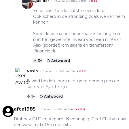
Ajacider
12 november 2023 om 23:07
+
6324
En balvast tot de laatste seconden..
Ook scherp in de afronding zoals we van hem
kennen.
Speelde prima pot hoor maar is bij lange na
niet het gewenste niveau voor een nr 9 van
Ajax (sportief) icm salaris en transfersom
(financieel)
3
+
Antwoord
Noxin
12 november 2023 om 21:36
+
17273
Ik vind beiden (nog) niet goed genoeg om dé
spits van Ajax te zijn.
1
+
Antwoord
afca1985
12 november 2023 om 20:44
+
26261
Brobbey OUT en Akpom IN voorlopig. Geef Chuba maar
een wedstrijd of 5 in de spits.