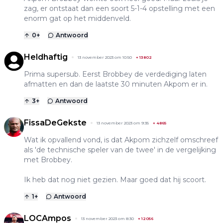
zag, er ontstaat dan een soort 5-1-4 opstelling met een
enorm gat op het middenveld.
0
+
Antwoord
Heldhaftig
13 november 2023 om 10:50
+
13802
Prima supersub. Eerst Brobbey de verdediging laten
afmatten en dan de laatste 30 minuten Akpom er in.
3
+
Antwoord
FissaDeGekste
13 november 2023 om 9:35
+
4865
Wat ik opvallend vond, is dat Akpom zichzelf omschreef
als 'de technische speler van de twee' in de vergelijking
met Brobbey.
Ik heb dat nog niet gezien. Maar goed dat hij scoort.
1
+
Antwoord
LOCAmpos
13 november 2023 om 8:30
+
12056