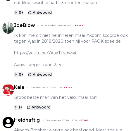
dat klopt want je had 1-3 moeten maken
0
+
Antwoord
JoeBlow
13 november 2023 om 13:43
+
9667
Ik kon me dit niet herinneren maar Akpom scoorde ook
tegen Ajax in 2019/2020 toen hij voor PAOK speelde.
https://youtu.be/YAaaTLypws4
Aanval begint rond 2:15.
0
+
Antwoord
Kale
13 november 2023 om 11:02
+
1267
Brobs beste man van het veld, maar soit
1
+
Antwoord
Heldhaftig
13 november 2023 om 10:51
+
13802
Akpom Brobbey werkte ook heel goed. Maar zoals je