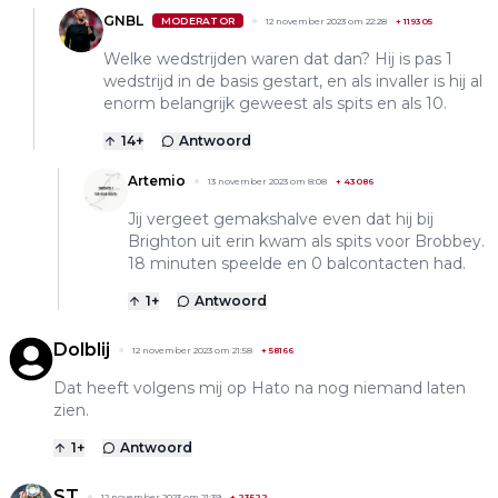
GNBL
MODERATOR
12 november 2023 om 22:28
+
119305
Welke wedstrijden waren dat dan? Hij is pas 1
wedstrijd in de basis gestart, en als invaller is hij al
enorm belangrijk geweest als spits en als 10.
14
+
Antwoord
Artemio
13 november 2023 om 8:08
+
43086
Jij vergeet gemakshalve even dat hij bij
Brighton uit erin kwam als spits voor Brobbey.
18 minuten speelde en 0 balcontacten had.
1
+
Antwoord
Dolblij
12 november 2023 om 21:58
+
58166
Dat heeft volgens mij op Hato na nog niemand laten
zien.
1
+
Antwoord
ST
12 november 2023 om 21:39
+
23522