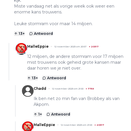
kijk.
Miste vandaag net als vorige week ook weer een
enorme kans trouwens.
Leuke stormram voor maar 14 miljoen.
13
+
Antwoord
MalleEppie
12 november 2023 om 20:57
+
20317
12 miljoen, de andere stormram voor 17 miljoen
mist trouwens ook geheid grote kansen maar
daar horen we je niet over.
13
+
Antwoord
Chadd
12 november 2023 om 21:53
+
7759
Ik ben net zo min fan van Brobbey als van
Akpom.
1
+
Antwoord
MalleEppie
12 november 2023 om 21:53
+
20317