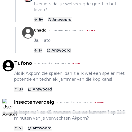
Is er iets dat je wel vreugde geeft in het
leven?
9
+
Antwoord
Chadd
12 november 2023 om 21:54
+
7759
Ja, Hato.
1
+
Antwoord
Tufono
12 november 2023 om 20:35
+
4195
Als ik Akpom zie spelen, dan zie ik wel een speler met
potentie en techniek, jammer van die kop kans!
3
+
Antwoord
insectenverdelg
12 november 2023 om 20:32
+
25741
je loopt nu 1 op 45. minuten Dus we kunnem 1 op 22.5
minuten van je verwachten Akpom?
5
+
Antwoord