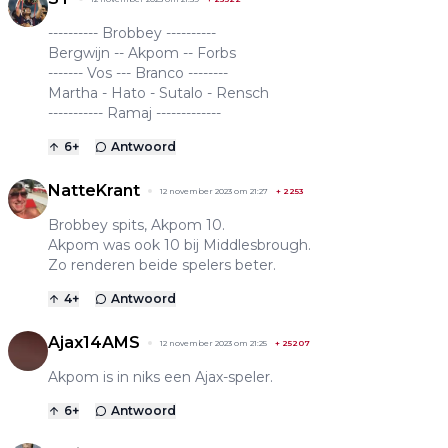
---------- Brobbey ----------
Bergwijn -- Akpom -- Forbs
------- Vos --- Branco --------
Martha - Hato - Sutalo - Rensch
----------- Ramaj -------------
6
+
Antwoord
NatteKrant
12 november 2023 om 21:27
+
2253
Brobbey spits, Akpom 10.
Akpom was ook 10 bij Middlesbrough.
Zo renderen beide spelers beter.
4
+
Antwoord
Ajax14AMS
12 november 2023 om 21:25
+
25207
Akpom is in niks een Ajax-speler.
6
+
Antwoord