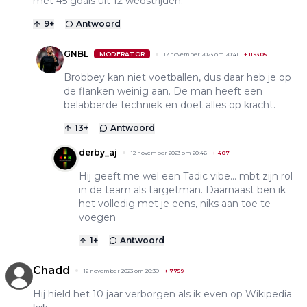
met 45 goals uit 12 wedstrijden.
9
+
Antwoord
GNBL
MODERATOR
12 november 2023 om 20:41
+
119305
Brobbey kan niet voetballen, dus daar heb je op
de flanken weinig aan. De man heeft een
belabberde techniek en doet alles op kracht.
13
+
Antwoord
derby_aj
12 november 2023 om 20:46
+
407
Hij geeft me wel een Tadic vibe... mbt zijn rol
in de team als targetman. Daarnaast ben ik
het volledig met je eens, niks aan toe te
voegen
1
+
Antwoord
Chadd
12 november 2023 om 20:39
+
7759
Hij hield het 10 jaar verborgen als ik even op Wikipedia