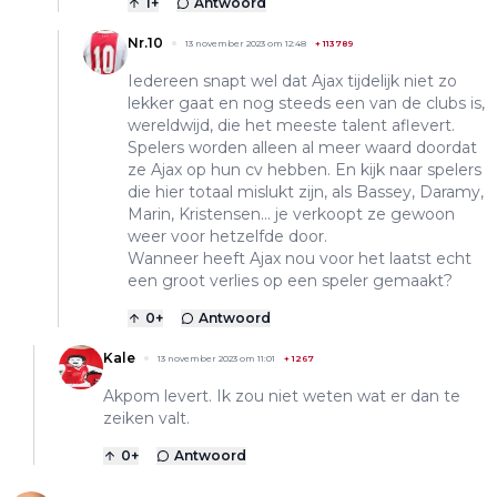
1
+
Antwoord
Nr.10
13 november 2023 om 12:48
+
113789
Iedereen snapt wel dat Ajax tijdelijk niet zo
lekker gaat en nog steeds een van de clubs is,
wereldwijd, die het meeste talent aflevert.
Spelers worden alleen al meer waard doordat
ze Ajax op hun cv hebben. En kijk naar spelers
die hier totaal mislukt zijn, als Bassey, Daramy,
Marin, Kristensen… je verkoopt ze gewoon
weer voor hetzelfde door.
Wanneer heeft Ajax nou voor het laatst echt
een groot verlies op een speler gemaakt?
0
+
Antwoord
Kale
13 november 2023 om 11:01
+
1267
Akpom levert. Ik zou niet weten wat er dan te
zeiken valt.
0
+
Antwoord