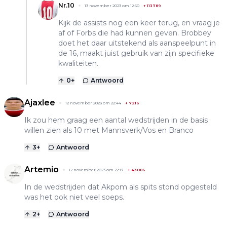
Nr.10
13 november 2023 om 12:50
+
113789
Kijk de assists nog een keer terug, en vraag je
af of Forbs die had kunnen geven. Brobbey
doet het daar uitstekend als aanspeelpunt in
de 16, maakt juist gebruik van zijn specifieke
kwaliteiten.
0
+
Antwoord
Ajaxlee
12 november 2023 om 22:44
+
7216
Ik zou hem graag een aantal wedstrijden in de basis
willen zien als 10 met Mannsverk/Vos en Branco
3
+
Antwoord
Artemio
12 november 2023 om 22:17
+
43086
In de wedstrijden dat Akpom als spits stond opgesteld
was het ook niet veel soeps.
2
+
Antwoord