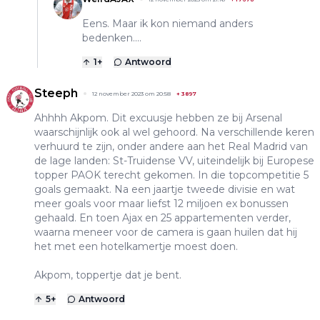
Eens. Maar ik kon niemand anders
bedenken....
1
+
Antwoord
Steeph
12 november 2023 om 20:58
+
3897
Ahhhh Akpom. Dit excuusje hebben ze bij Arsenal
waarschijnlijk ook al wel gehoord. Na verschillende keren
verhuurd te zijn, onder andere aan het Real Madrid van
de lage landen: St-Truidense VV, uiteindelijk bij Europese
topper PAOK terecht gekomen. In die topcompetitie 5
goals gemaakt. Na een jaartje tweede divisie en wat
meer goals voor maar liefst 12 miljoen ex bonussen
gehaald. En toen Ajax en 25 appartementen verder,
waarna meneer voor de camera is gaan huilen dat hij
het met een hotelkamertje moest doen.
Akpom, toppertje dat je bent.
5
+
Antwoord