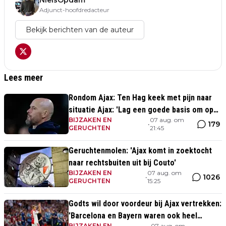
Adjunct-hoofdredacteur
Bekijk berichten van de auteur
Lees meer
Rondom Ajax: Ten Hag keek met pijn naar
situatie Ajax: 'Lag een goede basis om op
BIJZAKEN EN
07 aug. om
voort te borduren'
179
•
GERUCHTEN
21:45
Geruchtenmolen: 'Ajax komt in zoektocht
naar rechtsbuiten uit bij Couto'
BIJZAKEN EN
07 aug. om
1026
•
GERUCHTEN
15:25
Godts wil door voordeur bij Ajax vertrekken:
'Barcelona en Bayern waren ook heel
BIJZAKEN EN
07 aug. om