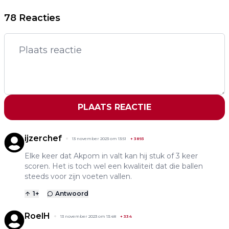
78 Reacties
PLAATS REACTIE
ijzerchef
13 november 2023 om 13:51
+
3893
Elke keer dat Akpom in valt kan hij stuk of 3 keer
scoren. Het is toch wel een kwaliteit dat die ballen
steeds voor zijn voeten vallen.
1
+
Antwoord
RoelH
13 november 2023 om 13:48
+
334