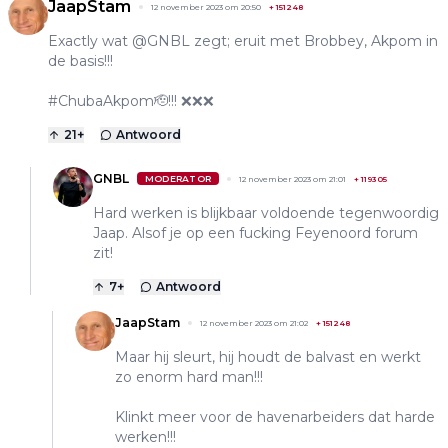
JaapStam
12 november 2023 om 20:50
+
151248
Exactly wat @GNBL zegt; eruit met Brobbey, Akpom in
de basis!!!
#ChubaAkpom🫡!!! ❌❌❌
21
+
Antwoord
GNBL
MODERATOR
12 november 2023 om 21:01
+
119305
Hard werken is blijkbaar voldoende tegenwoordig
Jaap. Alsof je op een fucking Feyenoord forum
zit!
7
+
Antwoord
JaapStam
12 november 2023 om 21:02
+
151248
Maar hij sleurt, hij houdt de balvast en werkt
zo enorm hard man!!!
Klinkt meer voor de havenarbeiders dat harde
werken!!!