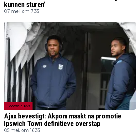
kunnen sturen'
07 mei. om 7:35
Hoofdnieuws
Ajax bevestigt: Akpom maakt na promotie
Ipswich Town definitieve overstap
05 mei. om 16:35