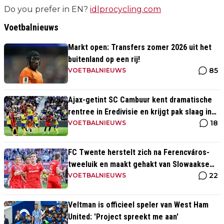
Do you prefer in EN?
idlprocycling.com
Voetbalnieuws
Markt open: Transfers zomer 2026 uit het
buitenland op een rij!
85
VOETBALNIEUWS
Ajax-getint SC Cambuur kent dramatische
rentree in Eredivisie en krijgt pak slaag in
18
eigen huis
VOETBALNIEUWS
FC Twente herstelt zich na Ferencváros-
tweeluik en maakt gehakt van Slowaakse
22
opponent
VOETBALNIEUWS
Veltman is officieel speler van West Ham
United: 'Project spreekt me aan'