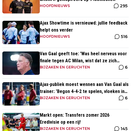
295
momenten uit clubhistorie
HOOFDNIEUWS
Ajax Showtime is vernieuwd: jullie feedback
helpt ons verder
516
HOOFDNIEUWS
Van Gaal geeft toe: 'Was heel nerveus voor
finale tegen AC Milan, wist dat ze zich
6
zouden aanpassen'
BIJZAKEN EN GERUCHTEN
Ajax-publiek moest wennen aan Van Gaal als
trainer: 'Begon 4-4-2 te spelen, vloeken in
6
de kerk'
BIJZAKEN EN GERUCHTEN
Markt open: Transfers zomer 2026
Eredivisie op een rij!
145
BIJZAKEN EN GERUCHTEN