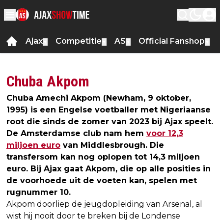
Ajax
Competitie
AS
Official Fanshop
▼
▼
▼
▼
Chuba Akpom
Chuba Amechi Akpom (Newham, 9 oktober,
1995) is een Engelse voetballer met Nigeriaanse
root die sinds de zomer van 2023 bij Ajax speelt.
De Amsterdamse club nam hem
voor 12,3
miljoen euro
van Middlesbrough. Die
transfersom kan nog oplopen tot 14,3 miljoen
euro. Bij Ajax gaat Akpom, die op alle posities in
de voorhoede uit de voeten kan, spelen met
rugnummer 10.
Akpom doorliep de jeugdopleiding van Arsenal, al
wist hij nooit door te breken bij de Londense