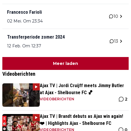
Francesco Farioli
10
02 Mei. Om 23:34
Transferperiode zomer 2024
13
12 Feb. Om 12:37
Meer laden
Videoberichten
Ajax TV | Jordi Cruijff meets Jimmy Butler
at Ajax - Shelbourne FC 🏀
2
VIDEOBERICHTEN
Ajax TV | Brandt debuts as Ajax win again!
❤️ | Highlights Ajax - Shelbourne FC
0
VIDEOBERICHTEN