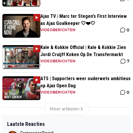
Ajax TV | Marc ter Stegen's First Interview
as Ajax Goalkeeper 🤍❤️🤍
0
VIDEOBERICHTEN
Kale & Kokkie Official | Kale & Kokkie Zien
Jordi Cruijff Koken Op De Transfermarkt
7
VIDEOBERICHTEN
AT5 | Supporters weer ouderwets ambitieus
op Ajax Open Dag
0
VIDEOBERICHTEN
Meer artikelen
Laatste Reacties