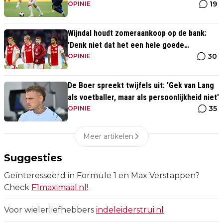
19
perfect waren'
OPINIE
Wijndal houdt zomeraankoop op de bank:
'Denk niet dat het een hele goede
30
verdediger is'
OPINIE
De Boer spreekt twijfels uit: 'Gek van Lang
als voetballer, maar als persoonlijkheid niet'
35
OPINIE
Meer artikelen
Suggesties
Geïnteresseerd in Formule 1 en Max Verstappen?
Check
F1maximaal.nl!
Voor wielerliefhebbers
indeleiderstrui.nl