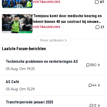
67
VOETBALNIEUWS
'Tomiyasu komt door medische keuring en
tekent binnen 48 uur contract bij nieuwe
21
club'
VOETBALNIEUWS
Meer artikelen
Laatste Forum-berichten
Technische problemen en verbeteringen AS
380
05 Aug. Om 19:25
AS Café
44
05 Aug. Om 15:29
Transferperiode januari 2025
13