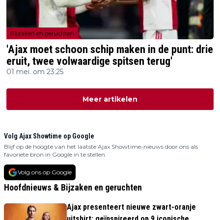
Bijzaken en geruchten
'Ajax moet schoon schip maken in de punt: drie
eruit, twee volwaardige spitsen terug'
01 mei. om 23:25
Meer artikelen
Volg Ajax Showtime op Google
Blijf op de hoogte van het laatste Ajax Showtime-nieuws door ons als
favoriete bron in Google in te stellen.
Volg ons op Google
Hoofdnieuws & Bijzaken en geruchten
Ajax presenteert nieuwe zwart-oranje
uitshirt: geïnspireerd op 9 iconische