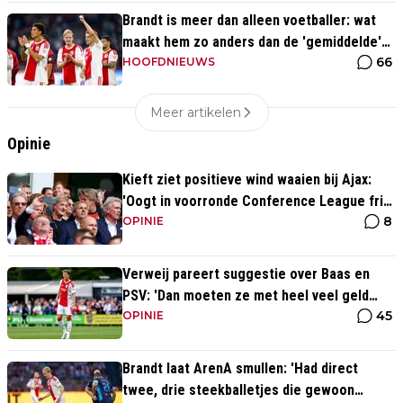
Brandt is meer dan alleen voetballer: wat
maakt hem zo anders dan de 'gemiddelde'
66
voetballer?
HOOFDNIEUWS
Meer artikelen
Opinie
Kieft ziet positieve wind waaien bij Ajax:
'Oogt in voorronde Conference League fris
8
en energiek'
OPINIE
Verweij pareert suggestie over Baas en
PSV: 'Dan moeten ze met heel veel geld
45
over de brug komen'
OPINIE
Brandt laat ArenA smullen: 'Had direct
twee, drie steekballetjes die gewoon