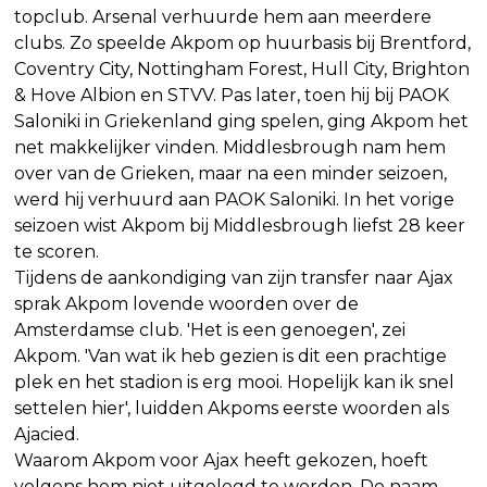
topclub. Arsenal verhuurde hem aan meerdere
clubs. Zo speelde Akpom op huurbasis bij Brentford,
Coventry City, Nottingham Forest, Hull City, Brighton
& Hove Albion en STVV. Pas later, toen hij bij PAOK
Saloniki in Griekenland ging spelen, ging Akpom het
net makkelijker vinden. Middlesbrough nam hem
over van de Grieken, maar na een minder seizoen,
werd hij verhuurd aan PAOK Saloniki. In het vorige
seizoen wist Akpom bij Middlesbrough liefst 28 keer
te scoren.
Tijdens de aankondiging van zijn transfer naar Ajax
sprak Akpom lovende woorden over de
Amsterdamse club. 'Het is een genoegen', zei
Akpom. 'Van wat ik heb gezien is dit een prachtige
plek en het stadion is erg mooi. Hopelijk kan ik snel
settelen hier', luidden Akpoms eerste woorden als
Ajacied.
Waarom Akpom voor Ajax heeft gekozen, hoeft
volgens hem niet uitgelegd te worden. De naam