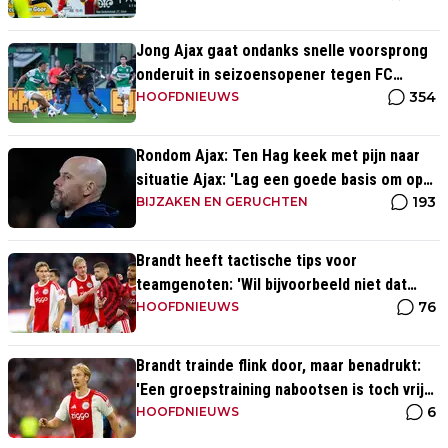
Jong Ajax gaat ondanks snelle voorsprong
onderuit in seizoensopener tegen FC
354
Dordrecht
HOOFDNIEUWS
Rondom Ajax: Ten Hag keek met pijn naar
situatie Ajax: 'Lag een goede basis om op
193
voort te borduren'
BIJZAKEN EN GERUCHTEN
Brandt heeft tactische tips voor
teamgenoten: 'Wil bijvoorbeeld niet dat
76
Mika te veel naar binnen komt'
HOOFDNIEUWS
Brandt trainde flink door, maar benadrukt:
'Een groepstraining nabootsen is toch vrij
6
lastig in je eentje'
HOOFDNIEUWS