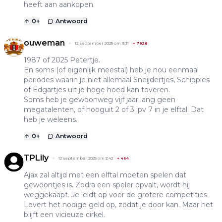
heeft aan aankopen.
0
+
Antwoord
ouweman
12 september 2025 om 9:31
+
7828
1987 of 2025 Petertje.
En soms (of eigenlijk meestal) heb je nou eenmaal
periodes waarin je niet allemaal Sneijdertjes, Schippies
of Edgartjes uit je hoge hoed kan toveren.
Soms heb je gewoonweg vijf jaar lang geen
megatalenten, of hooguit 2 of 3 ipv 7 in je elftal. Dat
heb je weleens.
0
+
Antwoord
TPLily
12 september 2025 om 2:42
+
464
Ajax zal altijd met een elftal moeten spelen dat
gewoontjes is. Zodra een speler opvalt, wordt hij
weggekaapt. Je leidt op voor de grotere competities.
Levert het nodige geld op, zodat je door kan. Maar het
blijft een vicieuze cirkel.