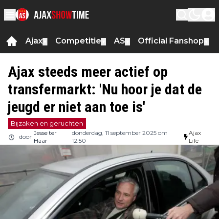
Ajax
Competitie
AS
Official Fanshop
▼
▼
▼
▼
Ajax steeds meer actief op
transfermarkt: 'Nu hoor je dat de
jeugd er niet aan toe is'
Bijzaken en geruchten
Jesse ter
donderdag, 11 september 2025 om
Ajax
door
Haar
12:50
Life