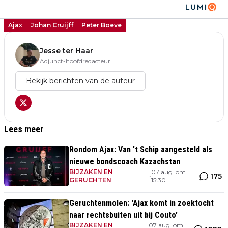
Ajax
Johan Cruijff
Peter Boeve
Jesse ter Haar
Adjunct-hoofdredacteur
Bekijk berichten van de auteur
Lees meer
Rondom Ajax: Van 't Schip aangesteld als
nieuwe bondscoach Kazachstan
BIJZAKEN EN
07 aug. om
175
•
GERUCHTEN
15:30
Geruchtenmolen: 'Ajax komt in zoektocht
naar rechtsbuiten uit bij Couto'
BIJZAKEN EN
07 aug. om