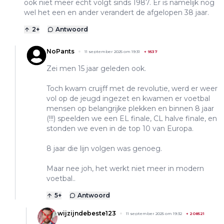
ook niet meer echt volgt sinds 1987. Er is namelijk nog
wel het een en ander verandert de afgelopen 38 jaar.
2
+
Antwoord
NoPants
11 september 2025 om 19:31
+
9537
Zei men 15 jaar geleden ook.
Toch kwam cruijff met de revolutie, werd er weer
vol op de jeugd ingezet en kwamen er voetbal
mensen op belangrijke plekken en binnen 8 jaar
(!!!) speelden we een EL finale, CL halve finale, en
stonden we even in de top 10 van Europa.
8 jaar die lijn volgen was genoeg.
Maar nee joh, het werkt niet meer in modern
voetbal..
5
+
Antwoord
wijzijndebeste123
11 september 2025 om 19:32
+
208521