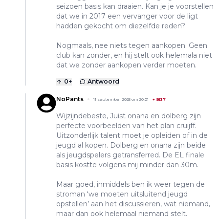
seizoen basis kan draaien. Kan je je voorstellen
dat we in 2017 een vervanger voor de ligt
hadden gekocht om diezelfde reden?
Nogmaals, nee niets tegen aankopen. Geen
club kan zonder, en hij stelt ook helemala niet
dat we zonder aankopen verder moeten.
0
+
Antwoord
NoPants
11 september 2025 om 20:01
+
9537
Wijzijndebeste, Juist onana en dolberg zijn
perfecte voorbeelden van het plan cruijff.
Uitzonderlijk talent moet je opleiden of in de
jeugd al kopen. Dolberg en onana zijn beide
als jeugdspelers getransferred. De EL finale
basis kostte volgens mij minder dan 30m.
Maar goed, inmiddels ben ik weer tegen de
stroman ‘we moeten uitsluitend jeugd
opstellen’ aan het discussieren, wat niemand,
maar dan ook helemaal niemand stelt.