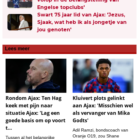
Engelse topclubs'
Swart 75 jaar lid van Ajax: 'Jezus,
Sjaak, wat heb ik als jongetje van
jou genoten'