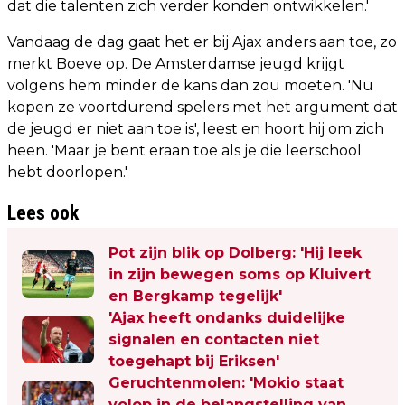
dat die talenten zich verder konden ontwikkelen.'
Vandaag de dag gaat het er bij Ajax anders aan toe, zo
merkt Boeve op. De Amsterdamse jeugd krijgt
volgens hem minder de kans dan zou moeten. 'Nu
kopen ze voortdurend spelers met het argument dat
de jeugd er niet aan toe is', leest en hoort hij om zich
heen. 'Maar je bent eraan toe als je die leerschool
hebt doorlopen.'
Lees ook
Pot zijn blik op Dolberg: 'Hij leek
in zijn bewegen soms op Kluivert
en Bergkamp tegelijk'
'Ajax heeft ondanks duidelijke
signalen en contacten niet
toegehapt bij Eriksen'
Geruchtenmolen: 'Mokio staat
volop in de belangstelling van