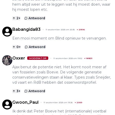
hem altijd weer uit te leggen wat hij moest doen, waar
hij moest lopen etc.
2
+
Antwoord
Babangida83
11 september 2025 om 20:35
+
29196
Een mooi moment om Blind opnieuw te vervangen.
0
+
Antwoord
Oxxer
MODERATOR
11 september 2025 om 19:52
+
189531
Ajax benut de potentie niet. Het komt nooit meer af
van fossielen zoals Boeve. De volgende generatie
conservatievelingen staan al klaar. Types zoals Sneijder,
vd vaart en RdB hebben dat ossenworstprofiel.
3
+
Antwoord
Gwoon_Paul
11 september 2025 om 19:26
+
2069
Ik denk dat Peter Boeve het (internationale) voetbal