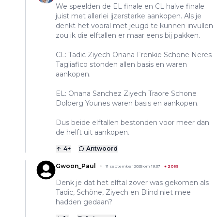
We speelden de EL finale en CL halve finale
juist met allerlei ijzersterke aankopen. Als je
denkt het vooral met jeugd te kunnen invullen
zou ik die elftallen er maar eens bij pakken.
CL: Tadic Ziyech Onana Frenkie Schone Neres
Tagliafico stonden allen basis en waren
aankopen.
EL: Onana Sanchez Ziyech Traore Schone
Dolberg Younes waren basis en aankopen.
Dus beide elftallen bestonden voor meer dan
de helft uit aankopen.
4
+
Antwoord
Gwoon_Paul
11 september 2025 om 19:37
+
2069
Denk je dat het elftal zover was gekomen als
Tadic, Schöne, Ziyech en Blind niet mee
hadden gedaan?