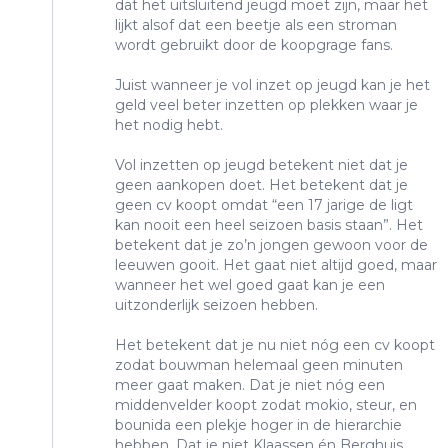
dat het uitsluitend jeugd moet zijn, maar het
lijkt alsof dat een beetje als een stroman
wordt gebruikt door de koopgrage fans.
Juist wanneer je vol inzet op jeugd kan je het
geld veel beter inzetten op plekken waar je
het nodig hebt.
Vol inzetten op jeugd betekent niet dat je
geen aankopen doet. Het betekent dat je
geen cv koopt omdat “een 17 jarige de ligt
kan nooit een heel seizoen basis staan”. Het
betekent dat je zo’n jongen gewoon voor de
leeuwen gooit. Het gaat niet altijd goed, maar
wanneer het wel goed gaat kan je een
uitzonderlijk seizoen hebben.
Het betekent dat je nu niet nóg een cv koopt
zodat bouwman helemaal geen minuten
meer gaat maken. Dat je niet nóg een
middenvelder koopt zodat mokio, steur, en
bounida een plekje hoger in de hierarchie
hebben. Dat je niet Klaassen én Berghuis