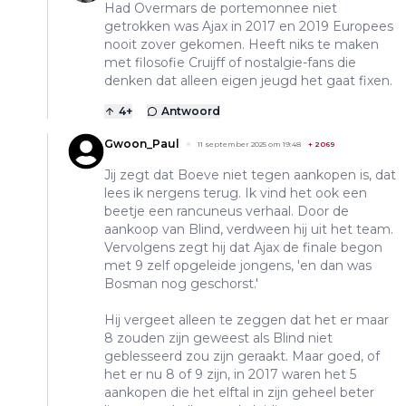
Had Overmars de portemonnee niet
getrokken was Ajax in 2017 en 2019 Europees
nooit zover gekomen. Heeft niks te maken
met filosofie Cruijff of nostalgie-fans die
denken dat alleen eigen jeugd het gaat fixen.
4
+
Antwoord
Gwoon_Paul
11 september 2025 om 19:48
+
2069
Jij zegt dat Boeve niet tegen aankopen is, dat
lees ik nergens terug. Ik vind het ook een
beetje een rancuneus verhaal. Door de
aankoop van Blind, verdween hij uit het team.
Vervolgens zegt hij dat Ajax de finale begon
met 9 zelf opgeleide jongens, 'en dan was
Bosman nog geschorst.'
Hij vergeet alleen te zeggen dat het er maar
8 zouden zijn geweest als Blind niet
geblesseerd zou zijn geraakt. Maar goed, of
het er nu 8 of 9 zijn, in 2017 waren het 5
aankopen die het elftal in zijn geheel beter