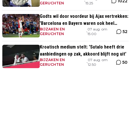
1022
•
GERUCHTEN
15:25
Godts wil door voordeur bij Ajax vertrekken:
'Barcelona en Bayern waren ook heel
BIJZAKEN EN
07 aug. om
serieus'
52
•
GERUCHTEN
15:00
Kroatisch medium stelt: 'Sutalo heeft drie
aanbiedingen op zak, akkoord blijft nog uit'
BIJZAKEN EN
07 aug. om
50
•
GERUCHTEN
12:50