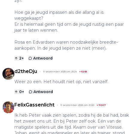
zijn.
Hoe ga je jeugd inpassen als die allang al is
weggekaapt?
Er is helemaal geen tijd om de jeugd rustig een paar
jaar te laten wennen.
Rosa en Edvardsen waren noodzakelijke breedte-
aankopen. In de jeugd liepen ze niet (meer).
2
+
Antwoord
d2theDju
11 september 2025 om 23:24
+
5265
Weer zo een. Het houdt niet op, niet vanzelf.
0
+
Antwoord
FelixGassenlicht
11 september 2025 om 21:00
+
11007
Ik heb Peter vaak zien spelen, zodra hij de bal had, brak
het zweet ons uit. En bij Peter zelf ook. Eén van de
matigste spelers uit die tijd. Kwam over van Vitesse.
Johan, eerst als medespeler en later als trainer, stond