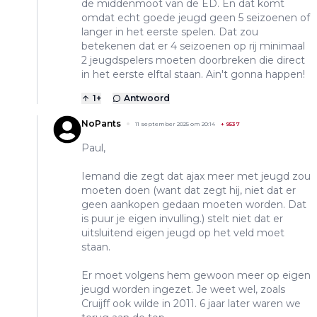
de middenmoot van de ED. En dat komt
omdat echt goede jeugd geen 5 seizoenen of
langer in het eerste spelen. Dat zou
betekenen dat er 4 seizoenen op rij minimaal
2 jeugdspelers moeten doorbreken die direct
in het eerste elftal staan. Ain't gonna happen!
1
+
Antwoord
NoPants
11 september 2025 om 20:14
+
9537
Paul,
Iemand die zegt dat ajax meer met jeugd zou
moeten doen (want dat zegt hij, niet dat er
geen aankopen gedaan moeten worden. Dat
is puur je eigen invulling.) stelt niet dat er
uitsluitend eigen jeugd op het veld moet
staan.
Er moet volgens hem gewoon meer op eigen
jeugd worden ingezet. Je weet wel, zoals
Cruijff ook wilde in 2011. 6 jaar later waren we