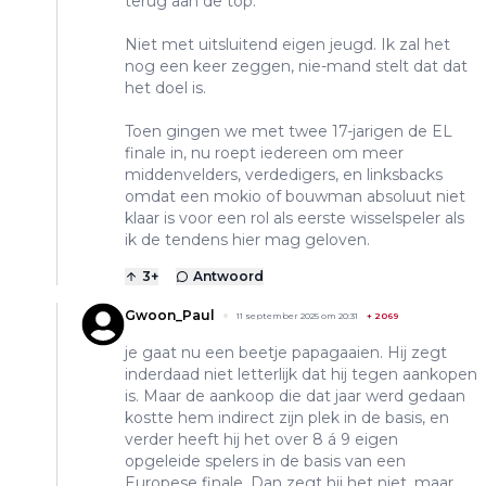
terug aan de top.
Niet met uitsluitend eigen jeugd. Ik zal het
nog een keer zeggen, nie-mand stelt dat dat
het doel is.
Toen gingen we met twee 17-jarigen de EL
finale in, nu roept iedereen om meer
middenvelders, verdedigers, en linksbacks
omdat een mokio of bouwman absoluut niet
klaar is voor een rol als eerste wisselspeler als
ik de tendens hier mag geloven.
3
+
Antwoord
Gwoon_Paul
11 september 2025 om 20:31
+
2069
je gaat nu een beetje papagaaien. Hij zegt
inderdaad niet letterlijk dat hij tegen aankopen
is. Maar de aankoop die dat jaar werd gedaan
kostte hem indirect zijn plek in de basis, en
verder heeft hij het over 8 á 9 eigen
opgeleide spelers in de basis van een
Europese finale. Dan zegt hij het niet, maar