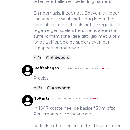
lieten voetballen en de leiding namen.
En nogmaals, jij zegt dat Boeve niet tegen
aankopen is, wat ik niet terug lees in het
verhaal, maar ik heb ook niet gezegd dat ik
tegen eigen spelers ben. Het is alleen dat
suffe romantische idee dat Ajax met 8 of 9
jonge zelf opgeleide spelers even een
Europees toernooi wint.
1
+
Antwoord
Steffenhagen
11 september 2025 om 19:49
+
48313
Precies !
2
+
Antwoord
NoPants
11 september 2025 om 19:53
+
9537
In 16/17 kostte heel de basiself 30m ofzo.
Portemonnee viel best mee.
Ik denk niet dat er iemand is die zou stellen