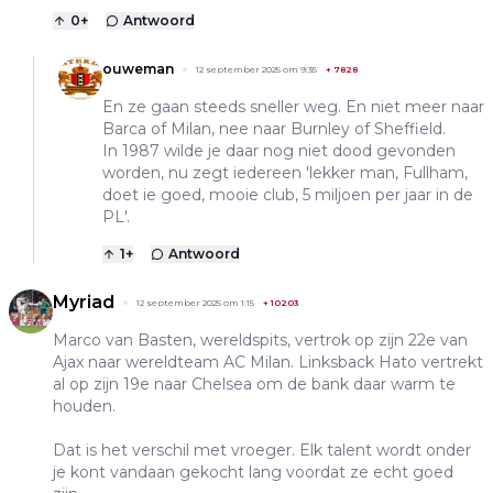
0
+
Antwoord
ouweman
12 september 2025 om 9:35
+
7828
En ze gaan steeds sneller weg. En niet meer naar
Barca of Milan, nee naar Burnley of Sheffield.
In 1987 wilde je daar nog niet dood gevonden
worden, nu zegt iedereen 'lekker man, Fullham,
doet ie goed, mooie club, 5 miljoen per jaar in de
PL'.
1
+
Antwoord
Myriad
12 september 2025 om 1:15
+
10203
Marco van Basten, wereldspits, vertrok op zijn 22e van
Ajax naar wereldteam AC Milan. Linksback Hato vertrekt
al op zijn 19e naar Chelsea om de bank daar warm te
houden.
Dat is het verschil met vroeger. Elk talent wordt onder
je kont vandaan gekocht lang voordat ze echt goed