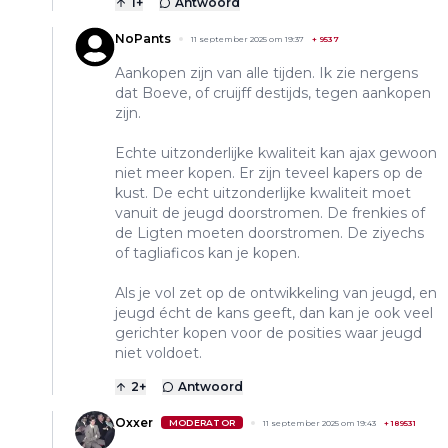
1
+
Antwoord
NoPants
11 september 2025 om 19:37
+
9537
Aankopen zijn van alle tijden. Ik zie nergens
dat Boeve, of cruijff destijds, tegen aankopen
zijn.
Echte uitzonderlijke kwaliteit kan ajax gewoon
niet meer kopen. Er zijn teveel kapers op de
kust. De echt uitzonderlijke kwaliteit moet
vanuit de jeugd doorstromen. De frenkies of
de Ligten moeten doorstromen. De ziyechs
of tagliaficos kan je kopen.
Als je vol zet op de ontwikkeling van jeugd, en
jeugd écht de kans geeft, dan kan je ook veel
gerichter kopen voor de posities waar jeugd
niet voldoet.
2
+
Antwoord
Oxxer
MODERATOR
11 september 2025 om 19:43
+
189531