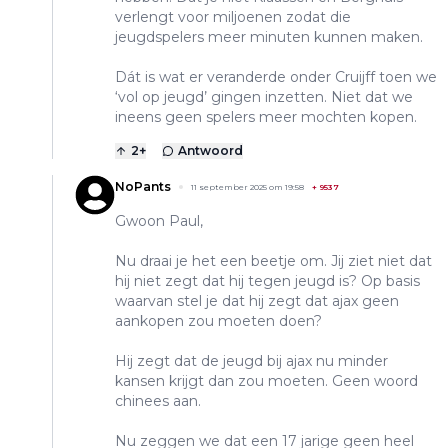
verlengt voor miljoenen zodat die
jeugdspelers meer minuten kunnen maken.
Dát is wat er veranderde onder Cruijff toen we
‘vol op jeugd’ gingen inzetten. Niet dat we
ineens geen spelers meer mochten kopen.
2
+
Antwoord
NoPants
11 september 2025 om 19:58
+
9537
Gwoon Paul,
Nu draai je het een beetje om. Jij ziet niet dat
hij niet zegt dat hij tegen jeugd is? Op basis
waarvan stel je dat hij zegt dat ajax geen
aankopen zou moeten doen?
Hij zegt dat de jeugd bij ajax nu minder
kansen krijgt dan zou moeten. Geen woord
chinees aan.
Nu zeggen we dat een 17 jarige geen heel