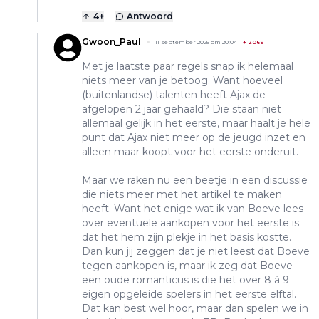
4
+
Antwoord
Gwoon_Paul
11 september 2025 om 20:04
+
2069
Met je laatste paar regels snap ik helemaal
niets meer van je betoog. Want hoeveel
(buitenlandse) talenten heeft Ajax de
afgelopen 2 jaar gehaald? Die staan niet
allemaal gelijk in het eerste, maar haalt je hele
punt dat Ajax niet meer op de jeugd inzet en
alleen maar koopt voor het eerste onderuit.
Maar we raken nu een beetje in een discussie
die niets meer met het artikel te maken
heeft. Want het enige wat ik van Boeve lees
over eventuele aankopen voor het eerste is
dat het hem zijn plekje in het basis kostte.
Dan kun jij zeggen dat je niet leest dat Boeve
tegen aankopen is, maar ik zeg dat Boeve
een oude romanticus is die het over 8 á 9
eigen opgeleide spelers in het eerste elftal.
Dat kan best wel hoor, maar dan spelen we in