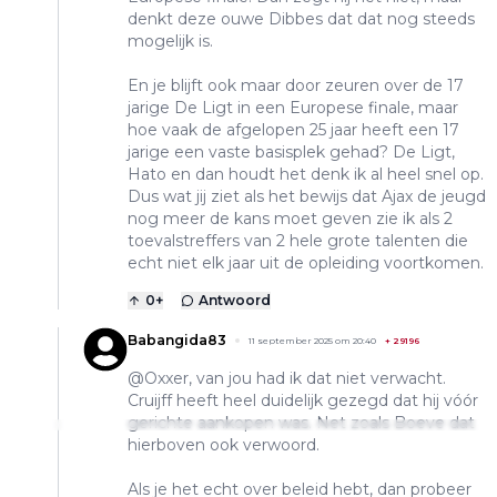
denkt deze ouwe Dibbes dat dat nog steeds
mogelijk is.
En je blijft ook maar door zeuren over de 17
jarige De Ligt in een Europese finale, maar
hoe vaak de afgelopen 25 jaar heeft een 17
jarige een vaste basisplek gehad? De Ligt,
Hato en dan houdt het denk ik al heel snel op.
Dus wat jij ziet als het bewijs dat Ajax de jeugd
nog meer de kans moet geven zie ik als 2
toevalstreffers van 2 hele grote talenten die
echt niet elk jaar uit de opleiding voortkomen.
0
+
Antwoord
Babangida83
11 september 2025 om 20:40
+
29196
@Oxxer, van jou had ik dat niet verwacht.
Cruijff heeft heel duidelijk gezegd dat hij vóór
gerichte aankopen was. Net zoals Boeve dat
hierboven ook verwoord.
Als je het echt over beleid hebt, dan probeer