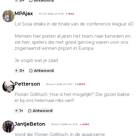
0
+
Antwoord
MPAjax
01 mei 2026 om 9:43
+
9142
Lol Sosa straks in de finale van de conference league xD
Mensen hier praten al jaren het team naar beneden en
zie hier, spelers die niet goed genoeg waren voor ons
zogenaamd winnen prijzen in Europa
Je oogst wat je zaait
0
+
Antwoord
Petterson
30 april 2026 om 22:21
+
32579
Florian Grillitsch. Hoe is het mogelijk!? Die gozer bakte
er bij ons helemaal niks van!!
1
+
Antwoord
JantjeBeton
30 april 2026 om 21:12
+
4030
Vond die Florian Grillitisch, in de spaarzame