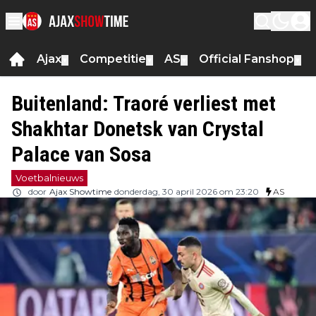
Ajax
Competitie
AS
Official Fanshop
▼
▼
▼
▼
Buitenland: Traoré verliest met
Shakhtar Donetsk van Crystal
Palace van Sosa
Voetbalnieuws
door
Ajax Showtime
donderdag, 30 april 2026 om 23:20
AS