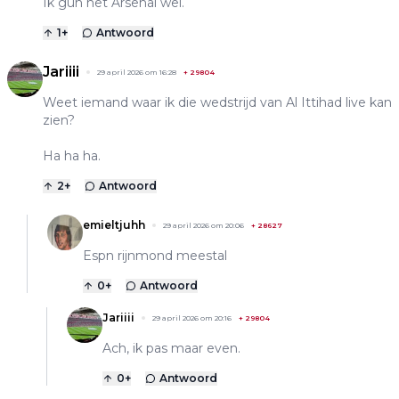
Ik gun het Arsenal wel.
1
+
Antwoord
Jariiii
29 april 2026 om 16:28
+
29804
Weet iemand waar ik die wedstrijd van Al Ittihad live kan
zien?
Ha ha ha.
2
+
Antwoord
emieltjuhh
29 april 2026 om 20:06
+
28627
Espn rijnmond meestal
0
+
Antwoord
Jariiii
29 april 2026 om 20:16
+
29804
Ach, ik pas maar even.
0
+
Antwoord