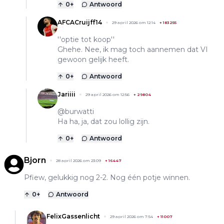
0
+
Antwoord
AFCACruijff14
29 april 2026 om 12:14
+
183255
''optie tot koop''
Ghehe. Nee, ik mag toch aannemen dat VI
gewoon gelijk heeft.
0
+
Antwoord
Jariiii
29 april 2026 om 12:56
+
29804
@burwatti
Ha ha, ja, dat zou lollig zijn.
0
+
Antwoord
Bjorn
28 april 2026 om 23:09
+
16447
Pfiew, gelukkig nog 2-2. Nog één potje winnen.
0
+
Antwoord
FelixGassenlicht
29 april 2026 om 7:54
+
11007