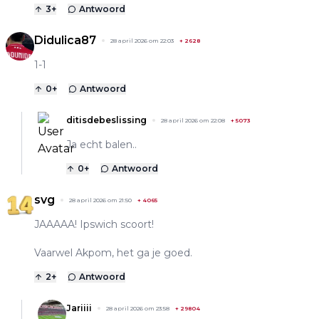
3
+
Antwoord
Didulica87
28 april 2026 om 22:03
+
2628
1-1
0
+
Antwoord
ditisdebeslissing
28 april 2026 om 22:08
+
5073
Ja echt balen..
0
+
Antwoord
svg
28 april 2026 om 21:50
+
4065
JAAAAA! Ipswich scoort!
Vaarwel Akpom, het ga je goed.
2
+
Antwoord
Jariiii
28 april 2026 om 23:58
+
29804