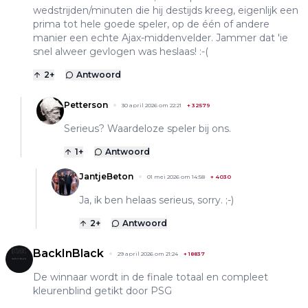
wedstrijden/minuten die hij destijds kreeg, eigenlijk een
prima tot hele goede speler, op de één of andere
manier een echte Ajax-middenvelder. Jammer dat 'ie
snel alweer gevlogen was heslaas! :-(
2
+
Antwoord
Petterson
30 april 2026 om 22:21
+
32579
Serieus? Waardeloze speler bij ons.
1
+
Antwoord
JantjeBeton
01 mei 2026 om 14:58
+
4030
Ja, ik ben helaas serieus, sorry. ;-)
2
+
Antwoord
BackInBlack
29 april 2026 om 21:24
+
18837
De winnaar wordt in de finale totaal en compleet
kleurenblind getikt door PSG