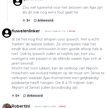
Zou wel typerend voor het seizoen van Ajax zijn
als dit ook nog eens fout gaat he
3
+
Antwoord
fluwelenlinker
29 april 2026 om 7:14
+
21723
Ik zie het nog fout aflopen voor Ipswich. Het is echt
'harken' de laatste weken. Ze strompelen naar het
einde dus veel vertrouwen in een goede afloop heb ik
niet. Ook bij Ipswich zullen er twijfels zijn. Het zou
overigens wel passen in de ellende waarin Ajax zich al
jaren bevindt.
Mocht het toch lukken, kan de verkoop van Akpom
misschien wel invloed hebben op de must om Janse te
verkopen waaraan Ajax momenteel een gelijkaardig
prijskaartje heeft hangen. Die 8 à 10 miljoen (van
Akpom of Janse) zullen broodnodig zijn.
0
+
Antwoord
Robertini
29 april 2026 om 00:41
+
53123