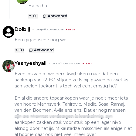
Ha ha ha
0
+
Antwoord
Dolblij
28 april 2026 om 20:28
+
58174
Een gigantische nog wel.
0
+
Antwoord
Yeshyeshyall
28 april 2026 om 20:09
+
13234
Even los van of we hem kwijtraken maar dat een
aankoop van 12-15? Miljoen zelfs bij Ipswich nauwelijks
aan spelen toekomt is toch wel echt ernstig he?
En al die andere topaankopen waar je nooit meer iets
van hoort: Mannsverk, Tahirovic, Medic, Sosa, Ramaj,
van den Boomen, Avila enz enz. Dat er nog mensen
zijn die Mislintat verdedigen is krankzinnig, zijn
aankopen zakken stuk voor stuk op een lager nivo
alsnog door het ijs. Mikautadze misschien als enige niet
al hoor je daar ook niet veel meer over