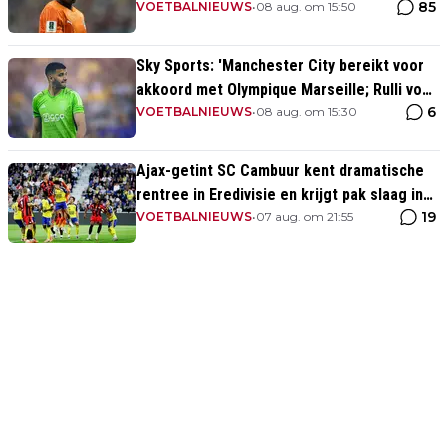
85
VOETBALNIEUWS
•
08 aug. om 15:50
Sky Sports: 'Manchester City bereikt voor
akkoord met Olympique Marseille; Rulli voor
6
twee miljoen naar Engeland'
VOETBALNIEUWS
•
08 aug. om 15:30
Ajax-getint SC Cambuur kent dramatische
rentree in Eredivisie en krijgt pak slaag in
19
eigen huis
VOETBALNIEUWS
•
07 aug. om 21:55