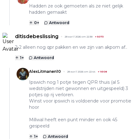
Hadden ze ook gemoeten als ze niet gelijk
hadden gemaakt
0
+
Antwoord
ditisdebeslissing
28 april 2026 om 22:38
+
5073
2-2 alleen nog qpr pakken en we zijn van akpom af..
1
+
Antwoord
AlexLitmanen10
28 april 2026 om 22:44
+
16108
Ipswich nog 1 potje tegen QPR thuis (al 5
wedstrijden niet gewonnen en uitgespeeld) 3
potjes op rij verloren.
Winst voor ipswich is voldoende voor promotie
hoor
Millwal heeft een punt minder en ook 45
gespeeld
1
+
Antwoord