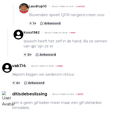
Laudrup10
29 april 2026 om 21:21
+
24722
Bovendien speelt QPR nergens meer voor
1
+
Antwoord
Koos1982
28 april 2026 om 22:46
+
849
Ipswich heeft het zelf in de hand. Als ze winnen
van qpr zijn ze er
0
+
Antwoord
vak114
28 april 2026 om 22:28
+
6282
Akpom krijgen we wederom retour.
4
+
Antwoord
ditisdebeslissing
28 april 2026 om 22:12
+
5073
Het is geen gif beker meer maar een gif olietanker
inmiddels.