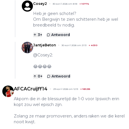
Cosey2
30 april 2026 om 8:18
+
10774
Heb je geen schotel?
Om Bergwijn te zien schitteren heb je wel
breedbeeld tv nodig.
3
+
Antwoord
JantjeBeton
30 april 2026 om 21:13
+
4030
@Cosey2:
😂😂😂😂
0
+
Antwoord
AFCACruijff14
29 april 2026 om 12:13
+
183255
Akpom die in de blessuretijd de 1-0 voor Ipswich erin
kopt zou wel episch zijn.
Zolang ze maar promoveren, anders raken we die kerel
nooit kwijt.