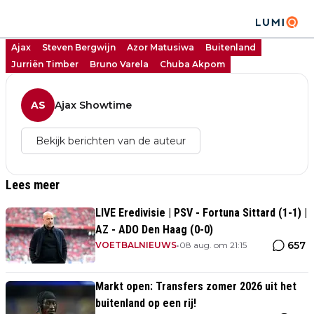
Ajax
Steven Bergwijn
Azor Matusiwa
Buitenland
Jurriën Timber
Bruno Varela
Chuba Akpom
AS
Ajax Showtime
Bekijk berichten van de auteur
Lees meer
LIVE Eredivisie | PSV - Fortuna Sittard (1-1) |
AZ - ADO Den Haag (0-0)
657
VOETBALNIEUWS
•
08 aug. om 21:15
Markt open: Transfers zomer 2026 uit het
buitenland op een rij!