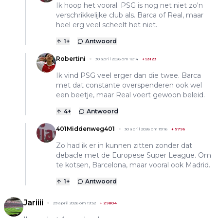
Ik hoop het vooral. PSG is nog net niet zo'n
verschrikkelijke club als. Barca of Real, maar
heel erg veel scheelt het niet.
1
+
Antwoord
Robertini
30 april 2026 om 18:14
+
53123
Ik vind PSG veel erger dan die twee. Barca
met dat constante overspenderen ook wel
een beetje, maar Real voert gewoon beleid.
4
+
Antwoord
401Middenweg401
30 april 2026 om 19:16
+
9796
Zo had ik er in kunnen zitten zonder dat
debacle met de Europese Super League. Om
te kotsen, Barcelona, maar vooral ook Madrid.
1
+
Antwoord
Jariiii
29 april 2026 om 19:52
+
29804