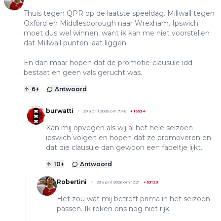
Thuis tegen QPR op de laatste speeldag. Millwall tegen
Oxford en Middlesborough naar Wrexham. Ipswich
moet dus wel winnen, want ik kan me niet voorstellen
dat Millwall punten laat liggen.
En dan maar hopen dat de promotie-clausule idd
bestaat en geen vals gerucht was.
6
+
Antwoord
burwatti
29 april 2026 om 7:46
+
16934
Kan mij opvegen als wij al het hele seizoen
ipswich volgen en hopen dat ze promoveren en
dat die clausule dan gewoon een fabeltje lijkt..
10
+
Antwoord
Robertini
29 april 2026 om 10:21
+
53123
Het zou wat mij betreft prima in het seizoen
passen. Ik reken ons nog niet rijk.