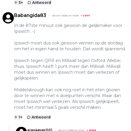
5
+
Antwoord
Babangida83
29 april 2026 om 10:08
+
29197
In de 87ste minuut ook gewoon de gelijkmaker voor
Ipswich. :-)
Ipswich moet dus ook gewoon winnen op de slotdag
om het in eigen hand te houden. Dat wordt spannend.
Ipswich tegen QPR en Millwall tegen Oxford. Allebei
thuis. Ipswich heeft 1 punt meer dan Millwall. Millwall
moet dus winnen en Ipswich moet dan verliezen of
gelijkspelen.
Middelsbrough kan ook nog roet in het eten gooien
door te winnen met 4 doelpunten verschil. Maar dan
moet Ipswich wel verliezen. Als Ipswich gelijkspeelt,
moet het minimaal 5 goals verschil maken.
1
+
Antwoord
ajax4ever001
29 april 2026 om 10:42
+
25938