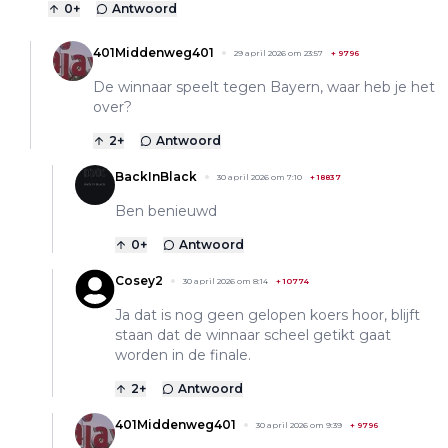
0
+
Antwoord
401Middenweg401
29 april 2026 om 23:57
+
9796
De winnaar speelt tegen Bayern, waar heb je het
over?
2
+
Antwoord
BackInBlack
30 april 2026 om 7:10
+
18837
Ben benieuwd
0
+
Antwoord
Cosey2
30 april 2026 om 8:14
+
10774
Ja dat is nog geen gelopen koers hoor, blijft
staan dat de winnaar scheel getikt gaat
worden in de finale.
2
+
Antwoord
401Middenweg401
30 april 2026 om 9:39
+
9796