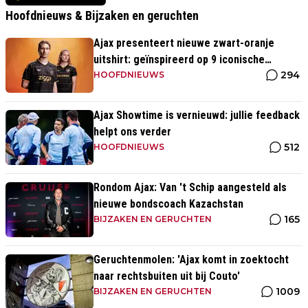
Hoofdnieuws & Bijzaken en geruchten
Ajax presenteert nieuwe zwart-oranje
uitshirt: geïnspireerd op 9 iconische
294
momenten uit clubhistorie
HOOFDNIEUWS
Ajax Showtime is vernieuwd: jullie feedback
helpt ons verder
512
HOOFDNIEUWS
Rondom Ajax: Van 't Schip aangesteld als
nieuwe bondscoach Kazachstan
165
BIJZAKEN EN GERUCHTEN
Geruchtenmolen: 'Ajax komt in zoektocht
naar rechtsbuiten uit bij Couto'
1009
BIJZAKEN EN GERUCHTEN