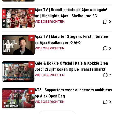
Ajax TV | Brandt debuts as Ajax win again!
❤️ | Highlights Ajax - Shelbourne FC
0
VIDEOBERICHTEN
Ajax TV | Marc ter Stegen's First Interview
as Ajax Goalkeeper 🤍❤️🤍
0
VIDEOBERICHTEN
Kale & Kokkie Official | Kale & Kokkie Zien
Jordi Cruijff Koken Op De Transfermarkt
7
VIDEOBERICHTEN
AT5 | Supporters weer ouderwets ambitieus
op Ajax Open Dag
0
VIDEOBERICHTEN