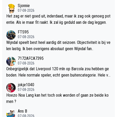
erg komt van Bode Glimt heeft ook een fantastisch WK gespeel
Sjonnie
d.
07-08-2026
Het zag er niet goed uit, inderdaad, maar ik zag ook genoeg pot
entie. Als ie maar fit raakt. Ik zal iig geduld aan de dag leggen.
FTS95
07-08-2026
Wijndal speelt best heel aardig dit seizoen. Objectiviteit is bij ve
len lastig. Ik ben overigens absoluut geen Wijndal fan..
7172AFCA7395
07-08-2026
Onbegrijpelijk dat Liverpool 120 mln op Barcola zou hebben ge
boden. Hele normale speler, echt geen buitencategorie. Hele vo
etbalwereld wordt verziekt door al die miljoenenclubs.
jokje1040
07-08-2026
Hoezo Noa Lang kan het toch ook worden of gaan ze beide ko
men ?
Ans B
07-08-2026