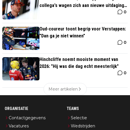
collega's wagen zich aan nieuwe uitdaging
0
in Grill The Grid
Oud-coureur toont begrip voor Verstappen:
"Dan ga je niet winnen"
0
Hinchcliffe noemt mooiste moment van
2026: "Hij was die dag echt meesterlijk"
0
Meer artikelen
ORGANISATIE
TEAMS
Contactgegevens
Selectie
Vacatures
Wedstrijden