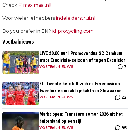
Check
F1maximaal.nl!
Voor wielerliefhebbers
indeleiderstrui.nl
Do you prefer in EN?
idlprocycling.com
Voetbalnieuws
LIVE 20.00 uur | Promovendus SC Cambuur
trapt Eredivisie-seizoen af tegen Excelsior
3
VOETBALNIEUWS
FC Twente herstelt zich na Ferencváros-
tweeluik en maakt gehakt van Slowaakse
22
opponent
VOETBALNIEUWS
Markt open: Transfers zomer 2026 uit het
buitenland op een rij!
85
VOETBALNIEUWS