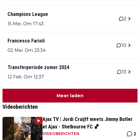
Champions League
2
15 Mei. Om 17:43
Francesco Farioli
10
02 Mei. Om 23:34
Transferperiode zomer 2024
13
12 Feb. Om 12:37
Meer laden
Videoberichten
Ajax TV | Jordi Cruijff meets Jimmy Butler
at Ajax - Shelbourne FC 🏀
2
VIDEOBERICHTEN