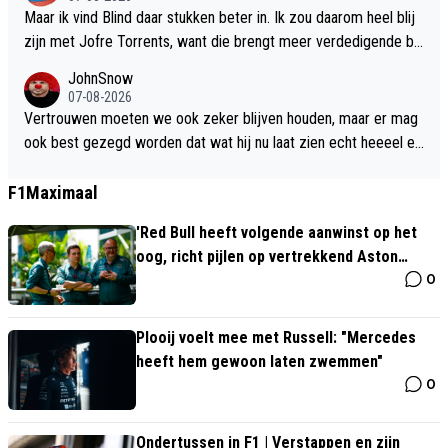
Maar ik vind Blind daar stukken beter in. Ik zou daarom heel blij
zijn met Jofre Torrents, want die brengt meer verdedigende bal
ans, is tactisch slim, technisch begaafd, fysiek sterk én heeft als
JohnSnow
bonus veel lengte. Is volgens AI de beste concurrent van alle L
07-08-2026
B's die Ajax al heeft, dus incl. Zahouadi. Waarom Míchel niet vak
Vertrouwen moeten we ook zeker blijven houden, maar er mag
er koppelt aan Baas snap ik ook niet zo goed (slechts 1x). Het i
ook best gezegd worden dat wat hij nu laat zien echt heeeel er
s niet ideaal, maar zou zeker moeten kunnen. Het enige dat ik k
g ondermaats is. Kon zo bij Shelbourne mee. Hoop dat dit om z
an bedenken is het bericht dat Baas al een paar maal geblessee
al draaien wat Leo kan amper op z’n eigen benen staan.
F1Maximaal
rd is geweest in deze voorbereiding.
'Red Bull heeft volgende aanwinst op het
oog, richt pijlen op vertrekkend Aston
0
Martin-kopstuk'
Plooij voelt mee met Russell: "Mercedes
heeft hem gewoon laten zwemmen"
0
Ondertussen in F1 | Verstappen en zijn