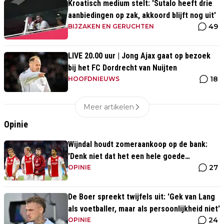
Kroatisch medium stelt: 'Sutalo heeft drie
aanbiedingen op zak, akkoord blijft nog uit'
49
BIJZAKEN EN GERUCHTEN
LIVE 20.00 uur | Jong Ajax gaat op bezoek
bij het FC Dordrecht van Nuijten
18
HOOFDNIEUWS
Meer artikelen
Opinie
Wijndal houdt zomeraankoop op de bank:
'Denk niet dat het een hele goede
27
verdediger is'
OPINIE
De Boer spreekt twijfels uit: 'Gek van Lang
als voetballer, maar als persoonlijkheid niet'
24
OPINIE