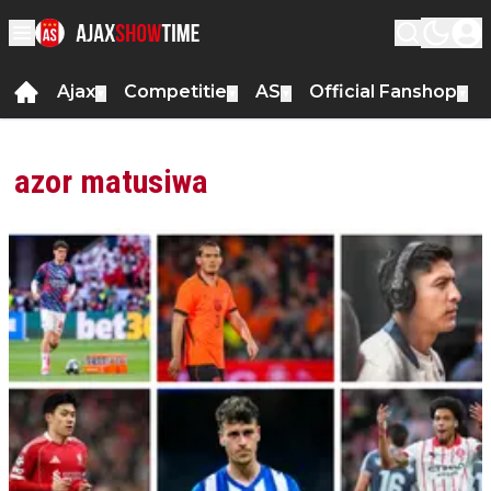
Ajax
Competitie
AS
Official Fanshop
▼
▼
▼
▼
azor matusiwa