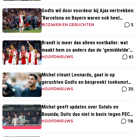
Godts wil door voordeur bij Ajax vertrekken:
'Barcelona en Bayern waren ook heel
5
serieus'
BIJZAKEN EN GERUCHTEN
Brandt is meer dan alleen voetballer: wat
maakt hem zo anders dan de 'gemiddelde'
61
voetballer?
HOOFDNIEUWS
Míchel steunt Leonardo, gaat in op
geruchten Godts en bespreekt toekomst
35
Baas bij Ajax
HOOFDNIEUWS
Míchel geeft updates over Sutalo en
Bounida; Duits duo niet in basis tegen PEC
78
Zwolle
HOOFDNIEUWS