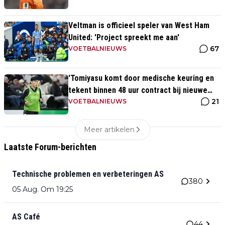
Veltman is officieel speler van West Ham
United: 'Project spreekt me aan'
67
VOETBALNIEUWS
'Tomiyasu komt door medische keuring en
tekent binnen 48 uur contract bij nieuwe
21
club'
VOETBALNIEUWS
Meer artikelen
Laatste Forum-berichten
Technische problemen en verbeteringen AS
380
05 Aug. Om 19:25
AS Café
44