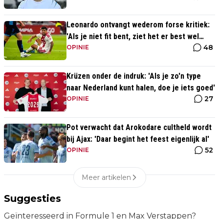
Leonardo ontvangt wederom forse kritiek:
'Als je niet fit bent, ziet het er best wel
48
slecht uit'
OPINIE
Krüzen onder de indruk: 'Als je zo'n type
naar Nederland kunt halen, doe je iets goed'
27
OPINIE
Pot verwacht dat Arokodare cultheld wordt
bij Ajax: 'Daar begint het feest eigenlijk al'
52
OPINIE
Meer artikelen
Suggesties
Geïnteresseerd in Formule 1 en Max Verstappen?