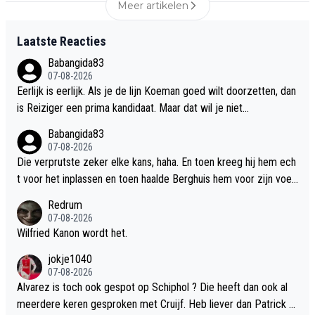
Meer artikelen
Laatste Reacties
Babangida83
07-08-2026
Eerlijk is eerlijk. Als je de lijn Koeman goed wilt doorzetten, dan
is Reiziger een prima kandidaat. Maar dat wil je niet...
Babangida83
07-08-2026
Die verprutste zeker elke kans, haha. En toen kreeg hij hem ech
t voor het inplassen en toen haalde Berghuis hem voor zijn voet
en weg, haha, en miste Berghuis ook nog. Comedy capers. Maar
Redrum
goed, die moet "gelukkig" nog fit worden. Ik ben benieuwd over
07-08-2026
een maandje vanaf nu.
Wilfried Kanon wordt het.
jokje1040
07-08-2026
Alvarez is toch ook gespot op Schiphol ? Die heeft dan ook al
meerdere keren gesproken met Cruijf. Heb liever dan Patrick B