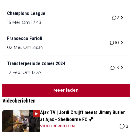
Champions League
2
15 Mei. Om 17:43
Francesco Farioli
10
02 Mei. Om 23:34
Transferperiode zomer 2024
13
12 Feb. Om 12:37
Meer laden
Videoberichten
Ajax TV | Jordi Cruijff meets Jimmy Butler
at Ajax - Shelbourne FC 🏀
2
VIDEOBERICHTEN