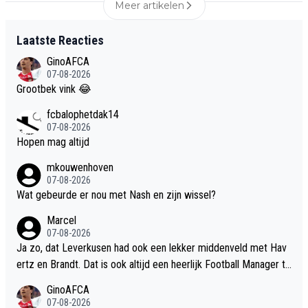
Meer artikelen
Laatste Reacties
GinoAFCA
07-08-2026
Grootbek vink 😂
fcbalophetdak14
07-08-2026
Hopen mag altijd
mkouwenhoven
07-08-2026
Wat gebeurde er nou met Nash en zijn wissel?
Marcel
07-08-2026
Ja zo, dat Leverkusen had ook een lekker middenveld met Hav
ertz en Brandt. Dat is ook altijd een heerlijk Football Manager te
am geweest😅 Leverkusen heeft altijd leuke talenten. Kai Haver
GinoAFCA
tz, leuke opvolger voor Brandt over 3 a 4 jaar😉
07-08-2026