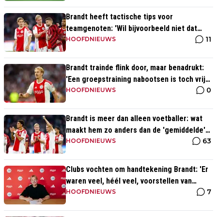
Brandt heeft tactische tips voor
teamgenoten: 'Wil bijvoorbeeld niet dat
11
Mika te veel naar binnen komt'
HOOFDNIEUWS
Brandt trainde flink door, maar benadrukt:
'Een groepstraining nabootsen is toch vrij
0
lastig in je eentje'
HOOFDNIEUWS
Brandt is meer dan alleen voetballer: wat
maakt hem zo anders dan de 'gemiddelde'
63
voetballer?
HOOFDNIEUWS
Clubs vochten om handtekening Brandt: 'Er
waren veel, héél veel, voorstellen van
7
overal ter wereld'
HOOFDNIEUWS