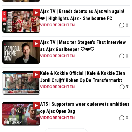
Ajax TV | Brandt debuts as Ajax win again!
❤️ | Highlights Ajax - Shelbourne FC
0
VIDEOBERICHTEN
Ajax TV | Marc ter Stegen's First Interview
as Ajax Goalkeeper 🤍❤️🤍
0
VIDEOBERICHTEN
Kale & Kokkie Official | Kale & Kokkie Zien
Jordi Cruijff Koken Op De Transfermarkt
7
VIDEOBERICHTEN
AT5 | Supporters weer ouderwets ambitieus
op Ajax Open Dag
0
VIDEOBERICHTEN