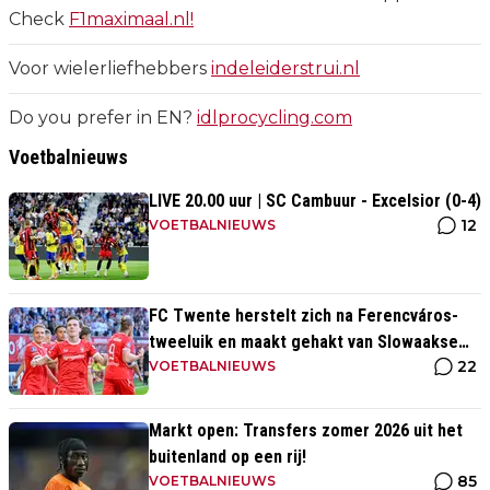
Check
F1maximaal.nl!
Voor wielerliefhebbers
indeleiderstrui.nl
Do you prefer in EN?
idlprocycling.com
Voetbalnieuws
LIVE 20.00 uur | SC Cambuur - Excelsior (0-4)
12
VOETBALNIEUWS
FC Twente herstelt zich na Ferencváros-
tweeluik en maakt gehakt van Slowaakse
22
opponent
VOETBALNIEUWS
Markt open: Transfers zomer 2026 uit het
buitenland op een rij!
85
VOETBALNIEUWS