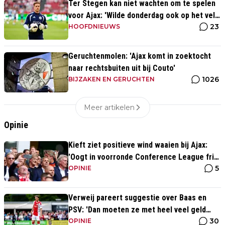
Ter Stegen kan niet wachten om te spelen
voor Ajax: 'Wilde donderdag ook op het veld
23
staan'
HOOFDNIEUWS
Geruchtenmolen: 'Ajax komt in zoektocht
naar rechtsbuiten uit bij Couto'
1026
BIJZAKEN EN GERUCHTEN
Meer artikelen
Opinie
Kieft ziet positieve wind waaien bij Ajax:
'Oogt in voorronde Conference League fris
5
en energiek'
OPINIE
Verweij pareert suggestie over Baas en
PSV: 'Dan moeten ze met heel veel geld
30
over de brug komen'
OPINIE