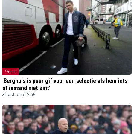
Opinie
'Berghuis is puur gif voor een selectie als hem iets
of iemand niet zint'
31 okt. om 17:45