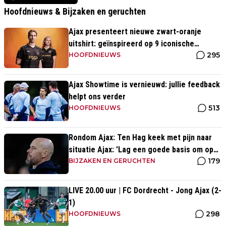
Hoofdnieuws & Bijzaken en geruchten
Ajax presenteert nieuwe zwart-oranje
uitshirt: geïnspireerd op 9 iconische
295
momenten uit clubhistorie
HOOFDNIEUWS
Ajax Showtime is vernieuwd: jullie feedback
helpt ons verder
513
HOOFDNIEUWS
Rondom Ajax: Ten Hag keek met pijn naar
situatie Ajax: 'Lag een goede basis om op
179
voort te borduren'
BIJZAKEN EN GERUCHTEN
LIVE 20.00 uur | FC Dordrecht - Jong Ajax (2-
1)
298
HOOFDNIEUWS