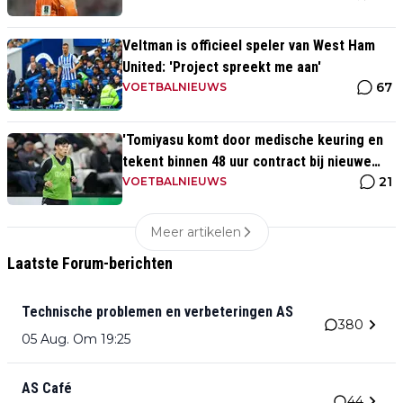
Veltman is officieel speler van West Ham
United: 'Project spreekt me aan'
67
VOETBALNIEUWS
'Tomiyasu komt door medische keuring en
tekent binnen 48 uur contract bij nieuwe
21
club'
VOETBALNIEUWS
Meer artikelen
Laatste Forum-berichten
Technische problemen en verbeteringen AS
380
05 Aug. Om 19:25
AS Café
44