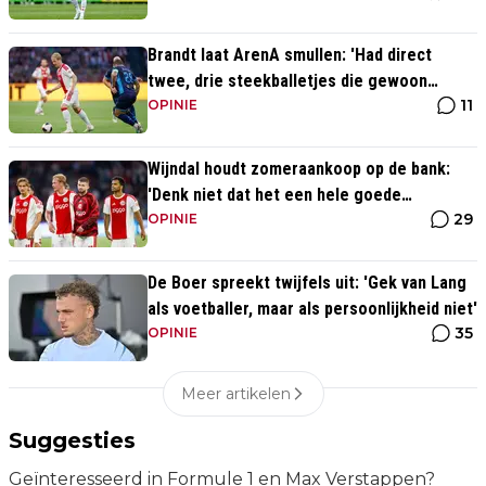
Brandt laat ArenA smullen: 'Had direct
twee, drie steekballetjes die gewoon
11
perfect waren'
OPINIE
Wijndal houdt zomeraankoop op de bank:
'Denk niet dat het een hele goede
29
verdediger is'
OPINIE
De Boer spreekt twijfels uit: 'Gek van Lang
als voetballer, maar als persoonlijkheid niet'
35
OPINIE
Meer artikelen
Suggesties
Geïnteresseerd in Formule 1 en Max Verstappen?