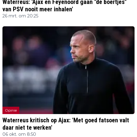
Waterreus: 'Ajax en Feyenoord gaan "de boertjes"
van PSV nooit meer inhalen'
26 mrt. om 20:25
Opinie
Waterreus kritisch op Ajax: 'Met goed fatsoen valt
daar niet te werken'
06 okt. om 8:50