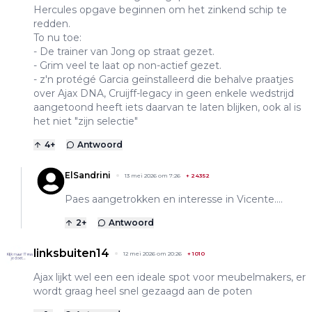
Hercules opgave beginnen om het zinkend schip te
redden.
To nu toe:
- De trainer van Jong op straat gezet.
- Grim veel te laat op non-actief gezet.
- z'n protégé Garcia geïnstalleerd die behalve praatjes
over Ajax DNA, Cruijff-legacy in geen enkele wedstrijd
aangetoond heeft iets daarvan te laten blijken, ook al is
het niet "zijn selectie"
4
+
Antwoord
ElSandrini
13 mei 2026 om 7:26
+
24352
Paes aangetrokken en interesse in Vicente....
2
+
Antwoord
linksbuiten14
12 mei 2026 om 20:26
+
1010
Ajax lijkt wel een een ideale spot voor meubelmakers, er
wordt graag heel snel gezaagd aan de poten