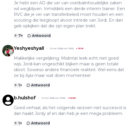
Je hebt een AD die ver van voetbalinhoudelijke zaken
wil wegblijven. Inmiddels een derde interim trainer. Een
RVC die je ver van transferbeleid moet houden en een
scouting die leegloopt alvoor intrede van Jordi. En dan
gek opkijken dat die zijn eigen plan trekt.
7
+
Antwoord
Yeshyeshyall
12 mei 2026 om 19:50
+
13191
Makkelijke vergelijking. Mislintat leek echt niet goed
wijs. Jordi kan ongeschikt blijken maar is geen totale
idioot. Sowieso andere financiele realiteit. Wel eens dat
ze bij Ajax maar wat doen momenteel
1
+
Antwoord
b.hulshof
12 mei 2026 om 19:50
+
5280
Goed verhaal, als het volgende seizoen niet succesvol is
dan haakt Jordy af en dan heb je een mega probleem.
1
+
Antwoord