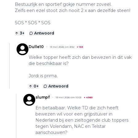
Bestuurlijk en sportief gokje nummer zoveel.
Zelfs een ezel stoot zich nooit 2 x aan dezelfde steen!
SOS * SOS * SOS
3
+
Antwoord
Dulle10
13 mei 2026 om 8:52
+
169
Welke topper heeft zich dan bewezen in dit vak
die beschikbaar is?
Jordi is prima.
0
+
Antwoord
slumpf
13 mei 2026 om 10:03
+
4989
En betaalbaar. Welke TD die zich heeft
bewezen wil voor een grijpstuiver in
Nederland bij een zieltogende club toppers
tegen Volendam, NAC en Telstar
aanschouwen?