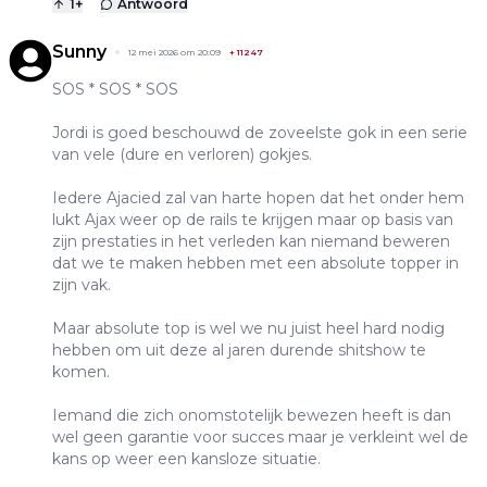
1
+
Antwoord
Sunny
12 mei 2026 om 20:09
+
11247
SOS * SOS * SOS
Jordi is goed beschouwd de zoveelste gok in een serie
van vele (dure en verloren) gokjes.
Iedere Ajacied zal van harte hopen dat het onder hem
lukt Ajax weer op de rails te krijgen maar op basis van
zijn prestaties in het verleden kan niemand beweren
dat we te maken hebben met een absolute topper in
zijn vak.
Maar absolute top is wel we nu juist heel hard nodig
hebben om uit deze al jaren durende shitshow te
komen.
Iemand die zich onomstotelijk bewezen heeft is dan
wel geen garantie voor succes maar je verkleint wel de
kans op weer een kansloze situatie.