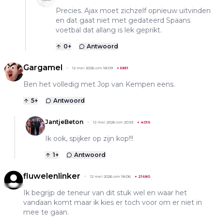
Precies. Ajax moet zichzelf opnieuw uitvinden
en dat gaat niet met gedateerd Spaans
voetbal dat allang is lek geprikt.
0
+
Antwoord
Gargamel
12 mei 2026 om 18:09
+
5831
Ben het volledig met Jop van Kempen eens.
5
+
Antwoord
JantjeBeton
12 mei 2026 om 20:53
+
4016
Ik ook, spijker op zijn kop!!!
1
+
Antwoord
fluwelenlinker
12 mei 2026 om 18:06
+
21680
Ik begrijp de teneur van dit stuk wel en waar het
vandaan komt maar ik kies er toch voor om er niet in
mee te gaan.