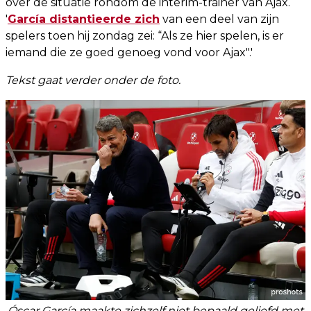
over de situatie rondom de interim-trainer van Ajax.
'
García distantieerde zich
van een deel van zijn
spelers toen hij zondag zei: “Als ze hier spelen, is er
iemand die ze goed genoeg vond voor Ajax".'
Tekst gaat verder onder de foto.
Óscar García maakte zichzelf niet bepaald geliefd met