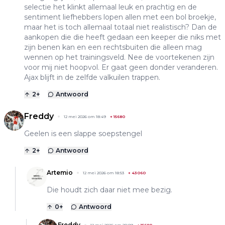
selectie het klinkt allemaal leuk en prachtig en de
sentiment liefhebbers lopen allen met een bol broekje,
maar het is toch allemaal totaal niet realistisch? Dan de
aankopen die die heeft gedaan een keeper die niks met
zijn benen kan en een rechtsbuiten die alleen mag
wennen op het trainingsveld. Nee de voortekenen zijn
voor mij niet hoopvol. Er gaat geen donder veranderen.
Ajax blijft in de zelfde valkuilen trappen.
2
+
Antwoord
Freddy
12 mei 2026 om 18:49
+
15680
Geelen is een slappe soepstengel
2
+
Antwoord
Artemio
12 mei 2026 om 18:53
+
43060
Die houdt zich daar niet mee bezig.
0
+
Antwoord
Freddy
12 mei 2026 om 20:09
+
15680