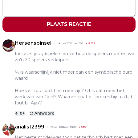
PLAATS REACTIE
Hersenspinsel
14 mei 2026 om 12:58
+
12012
Inclusief jeugdspelers en verhuurde spelers moeten we
zo'n 20 spelers verkopen.
¾ is waarschijnlijk niet meer dan een symbolische euro
waard.
Hoe ver zou Jordi hier mee zijn? Of is dat meer het
werk van van Geel? Waarom gaat dit proces bijna altijd
fout bij Ajax?
0
+
Antwoord
analist2399
12 mei 2026 om 23:08
+
969
Het beste model was toch dat technisch hart met een