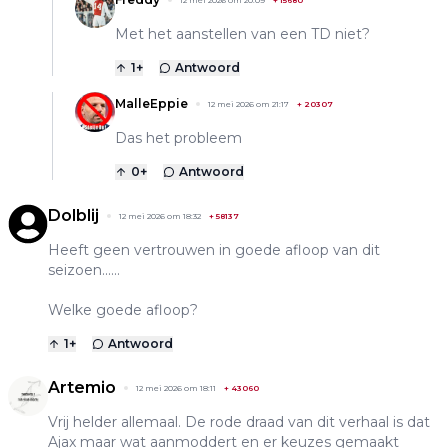
Met het aanstellen van een TD niet?
1
+
Antwoord
MalleEppie
12 mei 2026 om 21:17
+
20307
Das het probleem
0
+
Antwoord
Dolblij
12 mei 2026 om 18:32
+
58137
Heeft geen vertrouwen in goede afloop van dit
seizoen......
Welke goede afloop?
1
+
Antwoord
Artemio
12 mei 2026 om 18:11
+
43060
Vrij helder allemaal. De rode draad van dit verhaal is dat
Ajax maar wat aanmoddert en er keuzes gemaakt