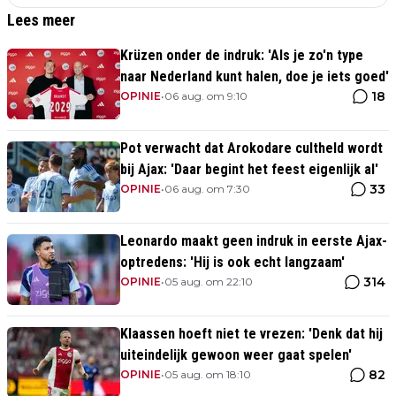
Lees meer
Krüzen onder de indruk: 'Als je zo'n type
naar Nederland kunt halen, doe je iets goed'
18
OPINIE
•
06 aug. om 9:10
Pot verwacht dat Arokodare cultheld wordt
bij Ajax: 'Daar begint het feest eigenlijk al'
33
OPINIE
•
06 aug. om 7:30
Leonardo maakt geen indruk in eerste Ajax-
optredens: 'Hij is ook echt langzaam'
314
OPINIE
•
05 aug. om 22:10
Klaassen hoeft niet te vrezen: 'Denk dat hij
uiteindelijk gewoon weer gaat spelen'
82
OPINIE
•
05 aug. om 18:10