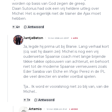
worden op basis van God zegen de greep.
Daan Sutorius had ook een vrij heldere uitleg over
Michel. Het is eigenlijk niet de trainer die Ajax moet
hebben.
4
+
Antwoord
JantjeBeton
12 mei 2026 om 20:57
+
4016
Ja, legde hij prima uit bij Branie. Lang verhaal kort
(cq. wat hij daarin zei): Michel is nog een vrij
ouderwetse Spaanse coach met lange brijende
tikkie-takkie opbouwen van achteruit, en behoort
niet tot de moderne Spaanse vernieuwers zoals
Eder Sarabia van Elche en Iñigo Perez in de PL
die veel directer en sneller voetbal spelen.
Tja... Ik word er vooralsnog niet zo blij van, van die
Michel...
1
+
Antwoord
Artemio
12 mei 2026 om 21:41
+
43060