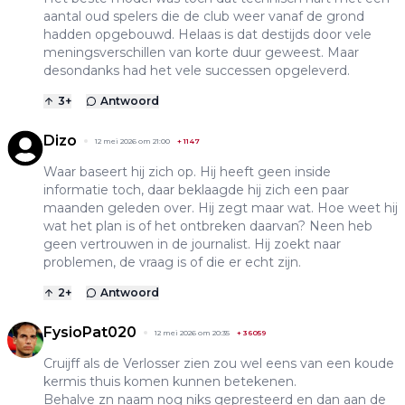
aantal oud spelers die de club weer vanaf de grond
hadden opgebouwd. Helaas is dat destijds door vele
meningsverschillen van korte duur geweest. Maar
desondanks had het vele successen opgeleverd.
3
+
Antwoord
Dizo
12 mei 2026 om 21:00
+
1147
Waar baseert hij zich op. Hij heeft geen inside
informatie toch, daar beklaagde hij zich een paar
maanden geleden over. Hij zegt maar wat. Hoe weet hij
wat het plan is of het ontbreken daarvan? Neen heb
geen vertrouwen in de journalist. Hij zoekt naar
problemen, de vraag is of die er echt zijn.
2
+
Antwoord
FysioPat020
12 mei 2026 om 20:35
+
36059
Cruijff als de Verlosser zien zou wel eens van een koude
kermis thuis komen kunnen betekenen.
Behalve zn naam nog niks gepresteerd en dan aan de