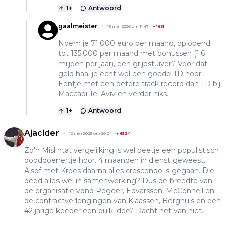
1
+
Antwoord
gaalmeister
13 mei 2026 om 11:47
+
1661
Noem je 71.000 euro per maand, oplopend
tot 135.000 per maand met bonussen (1.6
miljoen per jaar), een grijpstuiver? Voor dat
geld haal je echt wel een goede TD hoor.
Eentje met een betere track record dan TD bij
Maccabi Tel Aviv en verder niks.
1
+
Antwoord
Ajacider
12 mei 2026 om 20:04
+
6324
Zo'n Mislintat vergelijking is wel beetje een populistisch
dooddoenertje hoor. 4 maanden in dienst geweest.
Alsof met Kroes daarna alles crescendo is gegaan. Die
deed alles wel in samenwerking? Dus de breedte van
de organisatie vond Regeer, Edvarssen, McConnell en
de contractverlengingen van Klaassen, Berghuis en een
42 jarige keeper een puik idee? Dacht het van niet.