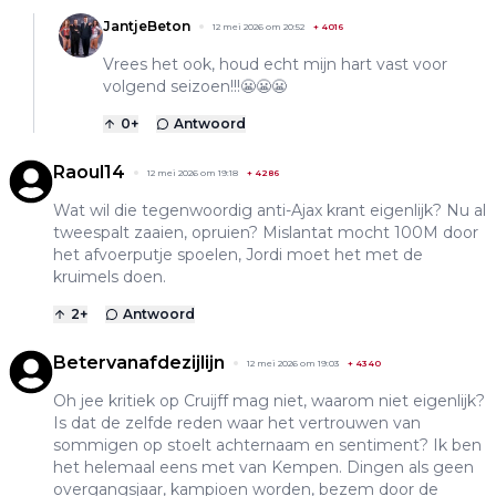
JantjeBeton
12 mei 2026 om 20:52
+
4016
Vrees het ook, houd echt mijn hart vast voor
volgend seizoen!!!😬😬😬
0
+
Antwoord
Raoul14
12 mei 2026 om 19:18
+
4286
Wat wil die tegenwoordig anti-Ajax krant eigenlijk? Nu al
tweespalt zaaien, opruien? Mislantat mocht 100M door
het afvoerputje spoelen, Jordi moet het met de
kruimels doen.
2
+
Antwoord
Betervanafdezijlijn
12 mei 2026 om 19:03
+
4340
Oh jee kritiek op Cruijff mag niet, waarom niet eigenlijk?
Is dat de zelfde reden waar het vertrouwen van
sommigen op stoelt achternaam en sentiment? Ik ben
het helemaal eens met van Kempen. Dingen als geen
overgangsjaar, kampioen worden, bezem door de