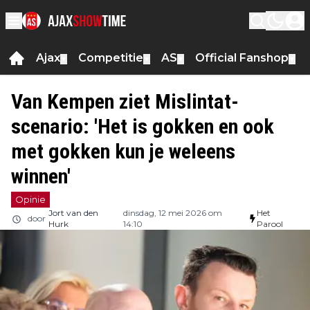
Ajax
Competitie
AS
Official Fanshop
▼
▼
▼
▼
Van Kempen ziet Mislintat-
scenario: 'Het is gokken en ook
met gokken kun je weleens
winnen'
Opinie
Jort van den
dinsdag, 12 mei 2026 om
Het
door
Hurk
14:10
Parool