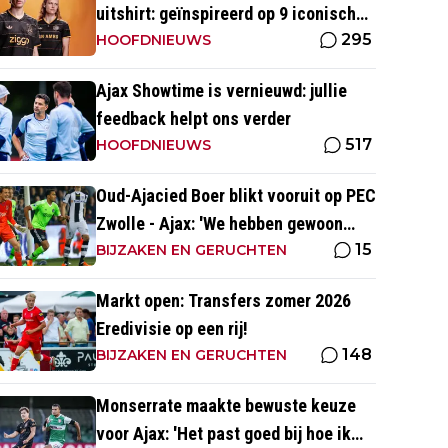
uitshirt: geïnspireerd op 9 iconische
295
momenten uit clubhistorie
HOOFDNIEUWS
Ajax Showtime is vernieuwd: jullie
feedback helpt ons verder
517
HOOFDNIEUWS
Oud-Ajacied Boer blikt vooruit op PEC
Zwolle - Ajax: 'We hebben gewoon
15
weer kans tegen Ajax'
BIJZAKEN EN GERUCHTEN
Markt open: Transfers zomer 2026
Eredivisie op een rij!
148
BIJZAKEN EN GERUCHTEN
Monserrate maakte bewuste keuze
voor Ajax: 'Het past goed bij hoe ik