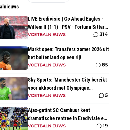
alnieuws
LIVE Eredivisie | Go Ahead Eagles -
Willem II (1-1) | PSV - Fortuna Sittard
314
(0-0)
VOETBALNIEUWS
Markt open: Transfers zomer 2026 uit
het buitenland op een rij!
85
VOETBALNIEUWS
Sky Sports: 'Manchester City bereikt
voor akkoord met Olympique
5
Marseille; Rulli voor twee miljoen
VOETBALNIEUWS
naar Engeland'
Ajax-getint SC Cambuur kent
dramatische rentree in Eredivisie en
19
krijgt pak slaag in eigen huis
VOETBALNIEUWS