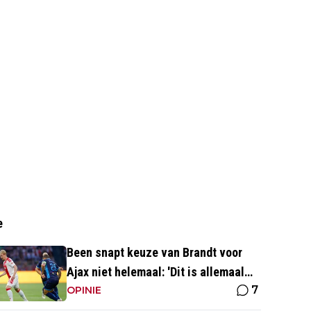
e
Been snapt keuze van Brandt voor
Ajax niet helemaal: 'Dit is allemaal
7
wat makkelijker'
OPINIE