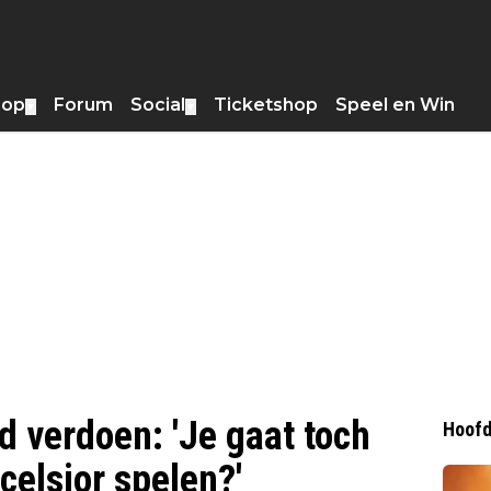
hop
Forum
Social
Ticketshop
Speel en Win
▼
▼
ijd verdoen: 'Je gaat toch
Hoofd
celsior spelen?'