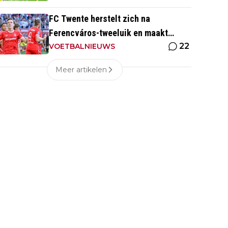
FC Twente herstelt zich na
Ferencváros-tweeluik en maakt
22
gehakt van Slowaakse opponent
VOETBALNIEUWS
Meer artikelen