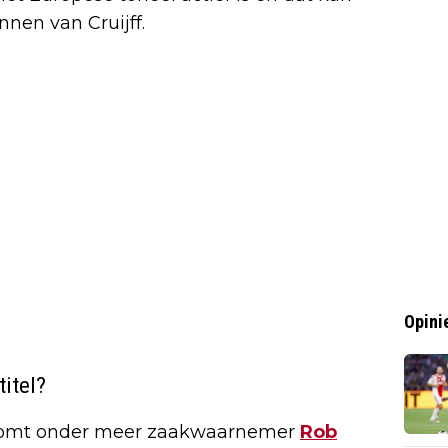
nnen van Cruijff.
Opini
itel?
omt onder meer zaakwaarnemer
Rob