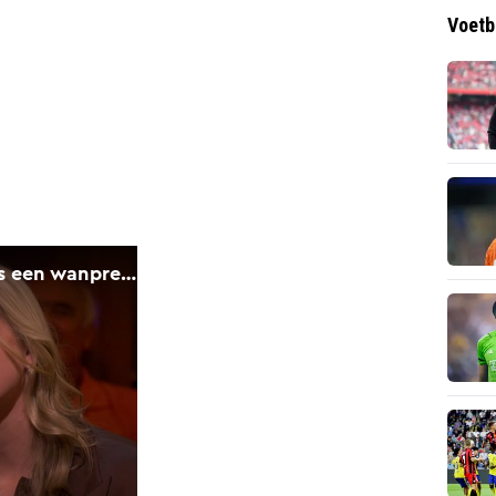
Voetb