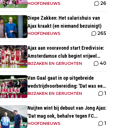
26
naar voetbal kijk’
HOOFDNIEUWS
Diepe Zakken: Het salarishuis van
Ajax kraakt (en niemand bezuinigt)
265
HOOFDNIEUWS
Ajax aan vooravond start Eredivisie:
Amsterdamse club begint vrijwel
40
altijd met zege
BIJZAKEN EN GERUCHTEN
Van Gaal gaat in op uitgebreide
wedstrijdvoorbereiding: 'Dat was een
1
aparte discipline, een ritme'
BIJZAKEN EN GERUCHTEN
Nuijten wint bij debuut van Jong Ajax:
'Dat mag ook, behalve tegen FC
1
Dordrecht'
HOOFDNIEUWS