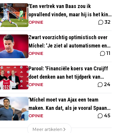
'Een vertrek van Baas zou ik
opvallend vinden, maar hij is het kind
32
van de rekening van de komst van
OPINIE
Blind'
Zwart voorzichtig optimistisch over
Míchel: 'Je ziet al automatismen en
11
patronen terug, maar...'
OPINIE
Parool: 'Financiële koers van Cruijff
doet denken aan het tijdperk van
24
Overmars'
OPINIE
'Míchel moet van Ajax een team
maken. Kan dat, als je vooral Spaans
45
spreekt?'
OPINIE
Meer artikelen