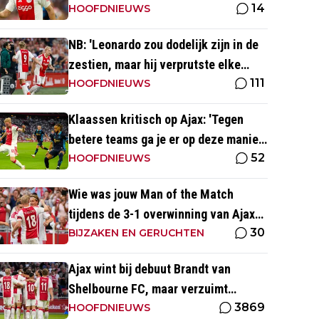
14
kijk ernaar uit'
HOOFDNIEUWS
NB: 'Leonardo zou dodelijk zijn in de
zestien, maar hij verprutste elke
111
kans'
HOOFDNIEUWS
Klaassen kritisch op Ajax: 'Tegen
betere teams ga je er op deze manier
52
gewoon aan'
HOOFDNIEUWS
Wie was jouw Man of the Match
tijdens de 3-1 overwinning van Ajax
30
op Shelbourne FC?
BIJZAKEN EN GERUCHTEN
Ajax wint bij debuut Brandt van
Shelbourne FC, maar verzuimt
3869
afstand te nemen
HOOFDNIEUWS