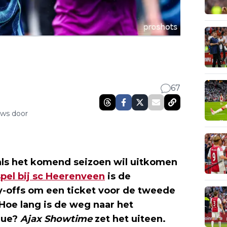
67
uws door
als het komend seizoen wil uitkomen
spel bij sc Heerenveen
is de
y-offs om een ticket voor de tweede
 Hoe lang is de weg naar het
gue?
Ajax Showtime
zet het uiteen.