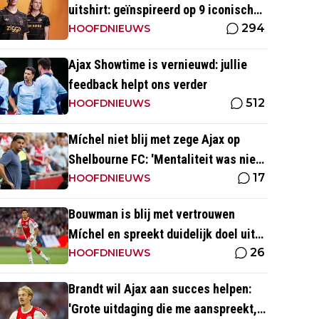
uitshirt: geïnspireerd op 9 iconische
294
momenten uit clubhistorie
HOOFDNIEUWS
Ajax Showtime is vernieuwd: jullie
feedback helpt ons verder
512
HOOFDNIEUWS
Míchel niet blij met zege Ajax op
Shelbourne FC: 'Mentaliteit was niet
17
goed genoeg in de slotfase'
HOOFDNIEUWS
Bouwman is blij met vertrouwen
Míchel en spreekt duidelijk doel uit
26
met Ajax
HOOFDNIEUWS
Brandt wil Ajax aan succes helpen:
'Grote uitdaging die me aanspreekt,