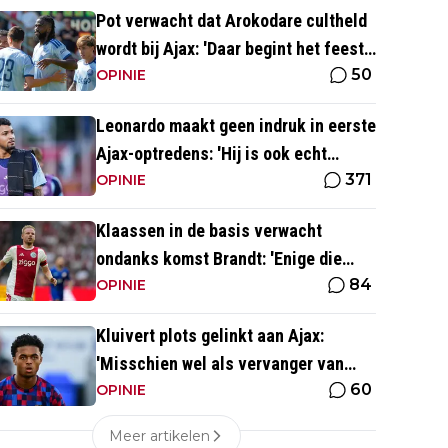
Pot verwacht dat Arokodare cultheld
wordt bij Ajax: 'Daar begint het feest
50
eigenlijk al'
OPINIE
Leonardo maakt geen indruk in eerste
Ajax-optredens: 'Hij is ook echt
371
langzaam'
OPINIE
Klaassen in de basis verwacht
ondanks komst Brandt: 'Enige die
84
daar goed kan spelen'
OPINIE
Kluivert plots gelinkt aan Ajax:
'Misschien wel als vervanger van
60
Mika Godts'
OPINIE
Meer artikelen