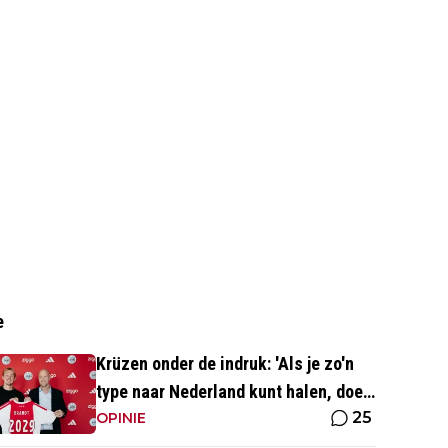
e
Krüzen onder de indruk: 'Als je zo'n
type naar Nederland kunt halen, doe
25
je iets goed'
OPINIE