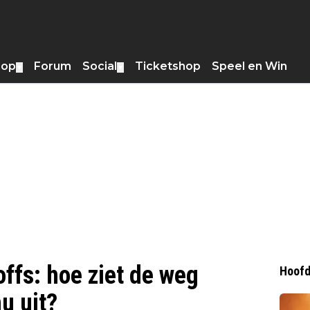
hop
Forum
Social
Ticketshop
Speel en Win
▼
▼
offs: hoe ziet de weg
Hoofd
u uit?