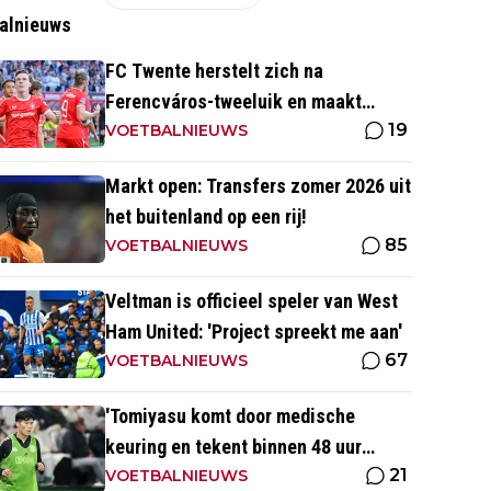
alnieuws
FC Twente herstelt zich na
Ferencváros-tweeluik en maakt
19
gehakt van Slowaakse opponent
VOETBALNIEUWS
Markt open: Transfers zomer 2026 uit
het buitenland op een rij!
85
VOETBALNIEUWS
Veltman is officieel speler van West
Ham United: 'Project spreekt me aan'
67
VOETBALNIEUWS
'Tomiyasu komt door medische
keuring en tekent binnen 48 uur
21
contract bij nieuwe club'
VOETBALNIEUWS