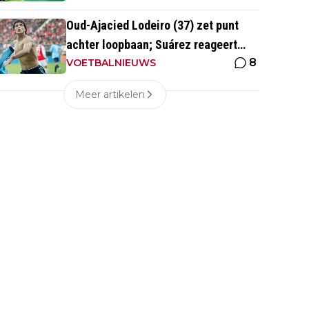
Oud-Ajacied Lodeiro (37) zet punt
achter loopbaan; Suárez reageert
8
emotioneel
VOETBALNIEUWS
Meer artikelen