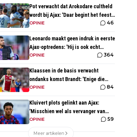
Pot verwacht dat Arokodare cultheld
wordt bij Ajax: 'Daar begint het feest
46
eigenlijk al'
OPINIE
Leonardo maakt geen indruk in eerste
Ajax-optredens: 'Hij is ook echt
364
langzaam'
OPINIE
Klaassen in de basis verwacht
ondanks komst Brandt: 'Enige die
84
daar goed kan spelen'
OPINIE
Kluivert plots gelinkt aan Ajax:
'Misschien wel als vervanger van
59
Mika Godts'
OPINIE
Meer artikelen