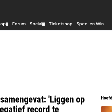
hop
Forum
Social
Ticketshop
Speel en Win
▼
▼
 samengevat: 'Liggen op
Hoofd
egatief record te