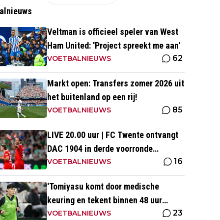
alnieuws
Veltman is officieel speler van West
Ham United: 'Project spreekt me aan'
62
VOETBALNIEUWS
Markt open: Transfers zomer 2026 uit
het buitenland op een rij!
85
VOETBALNIEUWS
LIVE 20.00 uur | FC Twente ontvangt
DAC 1904 in derde voorronde
16
Conference League
VOETBALNIEUWS
'Tomiyasu komt door medische
keuring en tekent binnen 48 uur
23
contract bij nieuwe club'
VOETBALNIEUWS