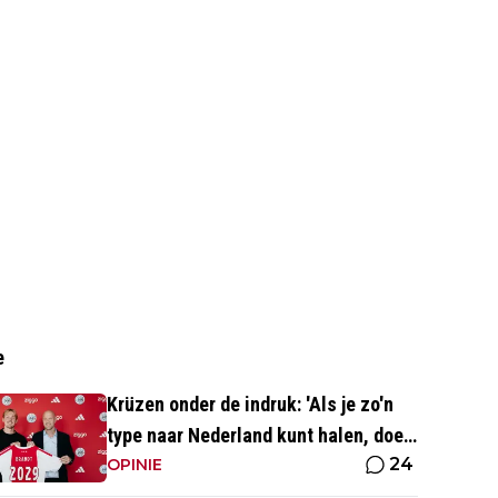
e
Krüzen onder de indruk: 'Als je zo'n
type naar Nederland kunt halen, doe
24
je iets goed'
OPINIE