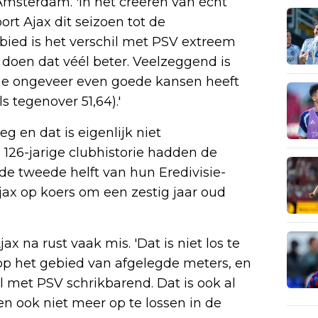
Amsterdam. 'In het creëren van écht
rt Ajax dit seizoen tot de
bied is het verschil met PSV extreem
doen dat véél beter. Veelzeggend is
sie ongeveer even goede kansen heeft
s tegenover 51,64).'
g en dat is eigenlijk niet
126-jarige clubhistorie hadden de
e tweede helft van hun Eredivisie-
Ajax op koers om een zestig jaar oud
x na rust vaak mis. 'Dat is niet los te
 op het gebied van afgelegde meters, en
il met PSV schrikbarend. Dat is ook al
n ook niet meer op te lossen in de