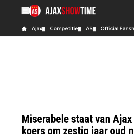
Ajax
Competitie
AS
Official Fans
▼
▼
▼
Miserabele staat van Ajax
koers om zestig jaar oud n