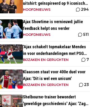
uitshirt: geïnspireerd op 9 iconische
294
momenten uit clubhistorie
HOOFDNIEUWS
Ajax Showtime is vernieuwd: jullie
feedback helpt ons verder
511
HOOFDNIEUWS
'Ajax schakelt topmakelaar Mendes
in voor onderhandelingen met PSG
7
over Godts'
BIJZAKEN EN GERUCHTEN
Klaassen staat voor 400e duel voor
Ajax: 'Dit is wel een unicum'
23
BIJZAKEN EN GERUCHTEN
Shelbourne-trainer bewondert
'geweldige geschiedenis' Ajax: 'Zag