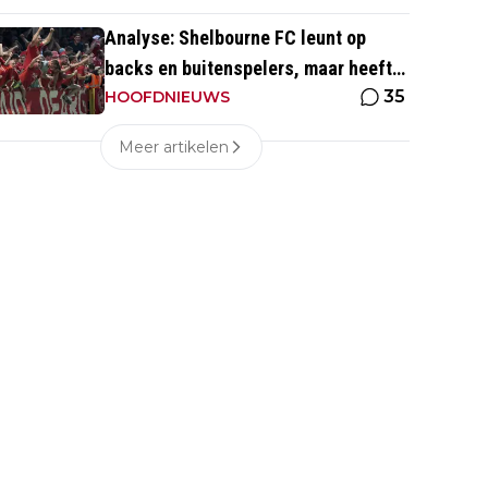
Analyse: Shelbourne FC leunt op
backs en buitenspelers, maar heeft
35
restverdediging totaal niet op orde
HOOFDNIEUWS
Meer artikelen