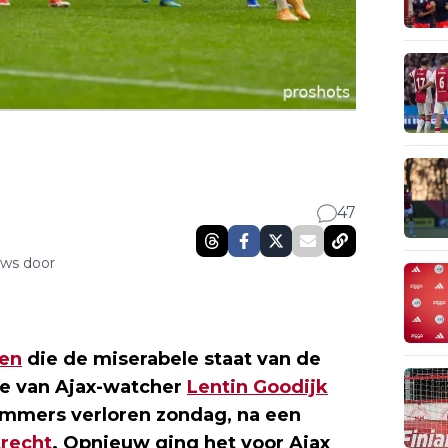
47
uws door
ren
die de miserabele staat van de
yse van Ajax-watcher
Lentin Goodijk
mmers verloren zondag, na een
trecht
. Opnieuw ging het voor Ajax