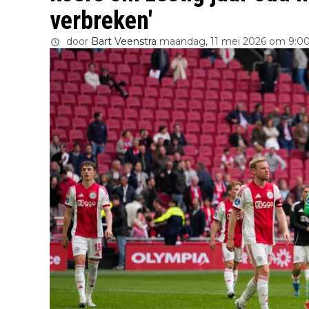
verbreken'
door
Bart Veenstra
maandag, 11 mei 2026 om 9:0