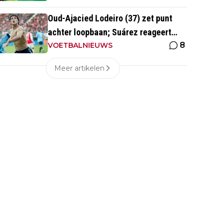
Oud-Ajacied Lodeiro (37) zet punt
achter loopbaan; Suárez reageert
8
emotioneel
VOETBALNIEUWS
Meer artikelen