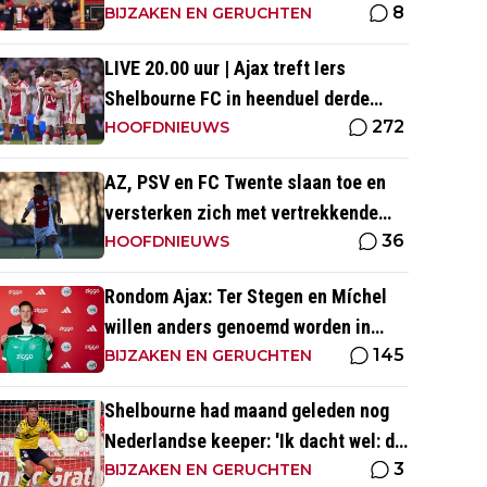
8
Kluivert de winnende scoren'
BIJZAKEN EN GERUCHTEN
LIVE 20.00 uur | Ajax treft Iers
Shelbourne FC in heenduel derde
272
voorronde Conference League
HOOFDNIEUWS
AZ, PSV en FC Twente slaan toe en
versterken zich met vertrekkende
36
Ajax-talenten
HOOFDNIEUWS
Rondom Ajax: Ter Stegen en Míchel
willen anders genoemd worden in
145
media
BIJZAKEN EN GERUCHTEN
Shelbourne had maand geleden nog
Nederlandse keeper: 'Ik dacht wel: dit
3
is wel héél Iers'
BIJZAKEN EN GERUCHTEN