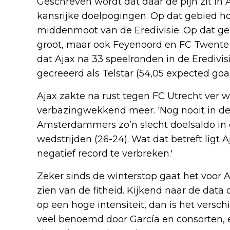
Geschreven wordt dat daar de pijn zit in 
kansrijke doelpogingen. Op dat gebied hoo
middenmoot van de Eredivisie. Op dat ge
groot, maar ook Feyenoord en FC Twente 
dat Ajax na 33 speelronden in de Eredivi
gecreëerd als Telstar (54,05 expected goal
Ajax zakte na rust tegen FC Utrecht ver we
verbazingwekkend meer. 'Nog nooit in de 
Amsterdammers zo’n slecht doelsaldo in d
wedstrijden (26-24). Wat dat betreft ligt 
negatief record te verbreken.'
Zeker sinds de winterstop gaat het voor Aja
zien van de fitheid. Kijkend naar de data
op een hoge intensiteit, dan is het versch
veel benoemd door García en consorten, e