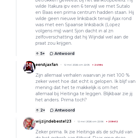
wilde Itakura ipv een 6 terwijl we met Sutalo
en Baas een prima centrum hadden staan. Hij
wilde geen nieuwe linksback terwijl Ajax rond
was met een Spaanse linksback (Lopez
volgens mij) want Sjon dacht in al zn
zelfoverschatting dat hij Wijndal wel aan de
praat zou krijgen.
5
+
Antwoord
eenAjaxfan
12 mei 2026 om 22:05
+
24984
Zijn allemaal verhalen waarvan je niet 100 %
zeker weet hoe dat echt is gelopen. Ik blijf van
mening dat het te makkelijk is om het
allemaal bij Heitinga te leggen. Blijkbaar zie jij
het anders. Prima toch?
2
+
Antwoord
wijzijndebeste123
12 mei 2026 om 22:06
+
208412
Zeker prima. Ik zie Heitinga als de schuld van
de het gebrek aan fitheid. Daar ging deze