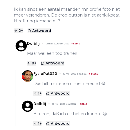
Ik kan sinds een aantal maanden mn profielfoto niet
meer veranderen. De crop-button is niet aanklikbaar.
Heeft nog iemand dit?
2
+
Antwoord
Dolblij
12 mei 2026 om 21:52
+
58149
Maar wel een top trainer!
0
+
Antwoord
FysioPat020
12 mei 2026 om 21:53
+
36059
Das hilft mir enorm mein Freund 😂
1
+
Antwoord
Dolblij
12 mei 2026 om 22:34
+
58149
Bin froh, daß ich dir helfen konnte 😃
1
+
Antwoord