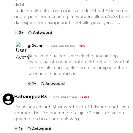
dicht.
Ik denk ook dat er niemand is die denkt dat Sjonnie ooit
nog ergens hoofdcoach gaat worden, alleen AJAX heeft
dat experiment aangedurft, met alle gevolgen .........
2
+
Antwoord
gi0vanni
13 mei 2026 om 15:36
+
9399
Behalve de trainer is de selectie ook niet op
niveau, naast conditie ontbreekt het aan kwaliteit,
inzet en als team spelen en tel daarbij op dat de
selectie niet in balans is.
1
+
Antwoord
Babangida83
12 mei 2026 om 22:52
+
29190
Dat is ook absurd. Maar weet niet of Telstar nu het juiste
voorbeeld is. Die houden het altijd 70 minuten vol en
geven het dan alsnog ook weg.
1
+
Antwoord