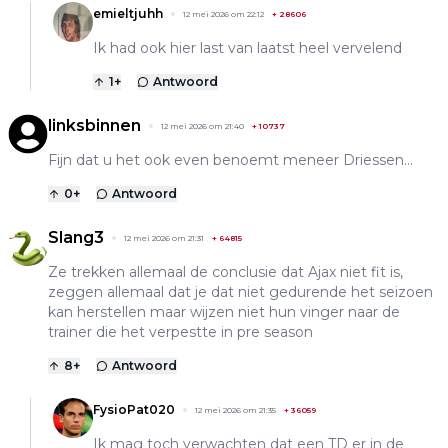
emieltjuhh
12 mei 2026 om 22:12
+
28606
Ik had ook hier last van laatst heel vervelend
1
+
Antwoord
linksbinnen
12 mei 2026 om 21:40
+
10737
Fijn dat u het ook even benoemt meneer Driessen...
0
+
Antwoord
Slang3
12 mei 2026 om 21:31
+
64815
Ze trekken allemaal de conclusie dat Ajax niet fit is,
zeggen allemaal dat je dat niet gedurende het seizoen
kan herstellen maar wijzen niet hun vinger naar de
trainer die het verpestte in pre season
8
+
Antwoord
FysioPat020
12 mei 2026 om 21:35
+
36059
Ik mag toch verwachten dat een TD er in de