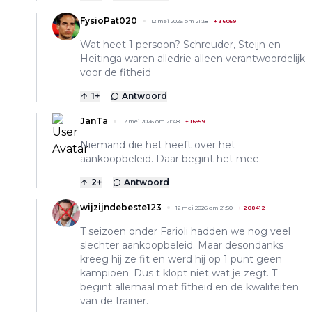
FysioPat020
12 mei 2026 om 21:38
+
36059
Wat heet 1 persoon? Schreuder, Steijn en
Heitinga waren alledrie alleen verantwoordelijk
voor de fitheid
1
+
Antwoord
JanTa
12 mei 2026 om 21:48
+
16559
Niemand die het heeft over het
aankoopbeleid. Daar begint het mee.
2
+
Antwoord
wijzijndebeste123
12 mei 2026 om 21:50
+
208412
T seizoen onder Farioli hadden we nog veel
slechter aankoopbeleid. Maar desondanks
kreeg hij ze fit en werd hij op 1 punt geen
kampioen. Dus t klopt niet wat je zegt. T
begint allemaal met fitheid en de kwaliteiten
van de trainer.