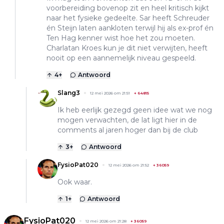
voorbereiding bovenop zit en heel kritisch kijkt
naar het fysieke gedeelte. Sar heeft Schreuder
én Steijn laten aankloten terwijl hij als ex-prof én
Ten Hag kenner wist hoe het zou moeten.
Charlatan Kroes kun je dit niet verwijten, heeft
nooit op een aannemelijk niveau gespeeld.
4
+
Antwoord
Slang3
12 mei 2026 om 21:51
+
64815
Ik heb eerlijk gezegd geen idee wat we nog
mogen verwachten, de lat ligt hier in de
comments al jaren hoger dan bij de club
3
+
Antwoord
FysioPat020
12 mei 2026 om 21:52
+
36059
Ook waar.
1
+
Antwoord
FysioPat020
12 mei 2026 om 21:28
+
36059