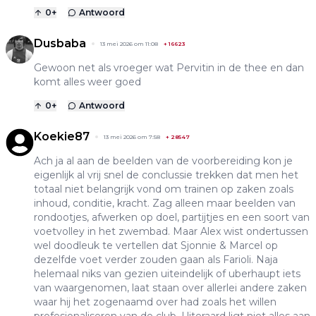
0
+
Antwoord
Dusbaba
13 mei 2026 om 11:08
+
16623
Gewoon net als vroeger wat Pervitin in de thee en dan
komt alles weer goed
0
+
Antwoord
Koekie87
13 mei 2026 om 7:58
+
28547
Ach ja al aan de beelden van de voorbereiding kon je
eigenlijk al vrij snel de conclussie trekken dat men het
totaal niet belangrijk vond om trainen op zaken zoals
inhoud, conditie, kracht. Zag alleen maar beelden van
rondootjes, afwerken op doel, partijtjes en een soort van
voetvolley in het zwembad. Maar Alex wist ondertussen
wel doodleuk te vertellen dat Sjonnie & Marcel op
dezelfde voet verder zouden gaan als Farioli. Naja
helemaal niks van gezien uiteindelijk of uberhaupt iets
van waargenomen, laat staan over allerlei andere zaken
waar hij het zogenaamd over had zoals het willen
profesionaliseren van de club. Uiteraard ligt niet alles aan