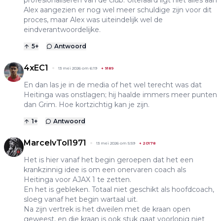
Alex aangezien er nog wel meer schuldige zijn voor dit
proces, maar Alex was uiteindelijk wel de
eindverantwoordelijke.
5
+
Antwoord
4xEC1
13 mei 2026 om 6:19
+
9189
En dan las je in de media of het wel terecht was dat
Heitinga was onstlagen; hij haalde immers meer punten
dan Grim. Hoe kortzichtig kan je zijn.
1
+
Antwoord
MarcelvTol1971
13 mei 2026 om 5:59
+
20178
Het is hier vanaf het begin geroepen dat het een
krankzinnig idee is om een onervaren coach als
Heitinga voor AJAX 1 te zetten.
En het is gebleken. Totaal niet geschikt als hoofdcoach,
sloeg vanaf het begin wartaal uit.
Na zijn vertrek is het dweilen met de kraan open
geweest, en die kraan is ook stuk gaat voorlopig niet