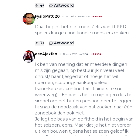
4
+
Antwoord
FysioPat020
12 mei 2026 om 21:51
+
36059
Daar begint het niet mee. Zelfs van 11 KKD
spelers kun je conditionele monsters maken.
3
+
Antwoord
eenAjaxfan
12 mei 2026 om 21:54
+
24984
Ik ben van mening dat er meerdere dingen
mis zijn gegaan, op bestuurlijk niveau veel
onrust/ haantjesgedraf of hoe je het wil
noemen, scouting/ aankoopbeleid,
trainerkeuzes, continuïteit (trainers te snel
weer weg), . En dan is het in mijn ogen dus te
simpel om het bij één persoon neer te leggen.
Ik snap de noodzaak van dat zoeken naar één
zondebok dan ook niet.
Je legt de basis van de fitheid in het begin van
het seizoen, eens. Maar dat je het niet verder
uit kan bouwen tijdens het seizoen geloof ik