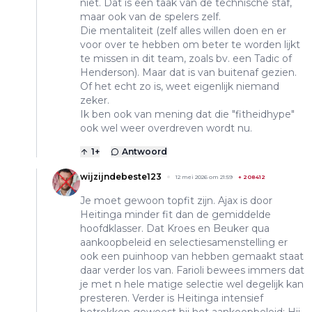
niet. Dat is een taak van de technische staf,
maar ook van de spelers zelf.
Die mentaliteit (zelf alles willen doen en er
voor over te hebben om beter te worden lijkt
te missen in dit team, zoals bv. een Tadic of
Henderson). Maar dat is van buitenaf gezien.
Of het echt zo is, weet eigenlijk niemand
zeker.
Ik ben ook van mening dat die "fitheidhype"
ook wel weer overdreven wordt nu.
1
+
Antwoord
wijzijndebeste123
12 mei 2026 om 21:59
+
208412
Je moet gewoon topfit zijn. Ajax is door
Heitinga minder fit dan de gemiddelde
hoofdklasser. Dat Kroes en Beuker qua
aankoopbeleid en selectiesamenstelling er
ook een puinhoop van hebben gemaakt staat
daar verder los van. Farioli bewees immers dat
je met n hele matige selectie wel degelijk kan
presteren. Verder is Heitinga intensief
betrokken geweest bij het aankoopbeleid: Hij