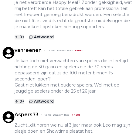
je net verorberde Happy Meal? Zonder gekkigheid, wat
mij betreft kan het totale gebrek aan professionaliteit
niet frequent genoeg benadrukt worden. Een selectie
die niet fit is, vind ik echt de grootste middelvinger die
je maar kunt opsteken richting supporters.
0
+
Antwoord
vanreenen
13 mei 2026 om 16:53
+
11130
Je kan toch niet verwachten van spelers die in leeftijd
richting de 30 gaan en spelers die de 30 reeds
gepasseerd zijn dat zij de 100 meter binnen 15
seconden lopen?
Gaat niet lukken met oudere spelers. Wel met de
jeugdige spelers onder de 25 of 26 jaar.
0
+
Antwoord
Aspers73
13 mei 2026 om 11:39
+
4683
Zucht...dit horen we nu al 3 jaar maar ook Leo mag zijn
plasje doen en Showtime plaatst het.