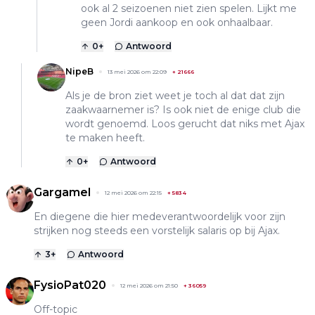
ook al 2 seizoenen niet zien spelen. Lijkt me
geen Jordi aankoop en ook onhaalbaar.
0
+
Antwoord
NipeB
13 mei 2026 om 22:09
+
21666
Als je de bron ziet weet je toch al dat dat zijn
zaakwaarnemer is? Is ook niet de enige club die
wordt genoemd. Loos gerucht dat niks met Ajax
te maken heeft.
0
+
Antwoord
Gargamel
12 mei 2026 om 22:15
+
5834
En diegene die hier medeverantwoordelijk voor zijn
strijken nog steeds een vorstelijk salaris op bij Ajax.
3
+
Antwoord
FysioPat020
12 mei 2026 om 21:50
+
36059
Off-topic