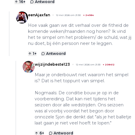
16
+
Antwoord
eenAjaxfan
12 mei 2026 om 21:30
+
24984
Hoe vaak gaan we dit verhaal over de fitheid de
komende weken/maanden nog horen? Ik vind
het te simpel om het probleem/ de schuld, wat jij
nu doet, bij één persoon neer te leggen.
1
+
Antwoord
wijzijndebeste123
12 mei 2026 om 21:33
+
208412
Maar je onderbouwt niet waarom het simpel
is? Dat is het toppunt van simpel.
Nogmaals: De conditie bouw je op in de
voorbereiding. Dat kan niet tijdens het
seizoen door alle wedstrijden. Ons seizoen
was al voorbij voordat het begon door
onnozele Sjon die denkt dat "als je het balletje
laat gaan je niet veel hoeft te lopen."
6
+
Antwoord