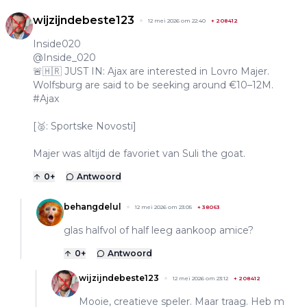
wijzijndebeste123
12 mei 2026 om 22:40
+
208412
Inside020
@Inside_020
🚨🇭🇷 JUST IN: Ajax are interested in Lovro Majer.
Wolfsburg are said to be seeking around €10–12M.
#Ajax
[🥈: Sportske Novosti]
Majer was altijd de favoriet van Suli the goat.
0
+
Antwoord
behangdelul
12 mei 2026 om 23:05
+
38063
glas halfvol of half leeg aankoop amice?
0
+
Antwoord
wijzijndebeste123
12 mei 2026 om 23:12
+
208412
Mooie, creatieve speler. Maar traag. Heb m