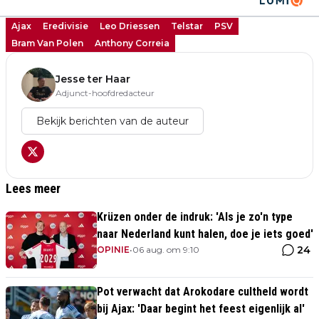
Ajax
Eredivisie
Leo Driessen
Telstar
PSV
Bram Van Polen
Anthony Correia
Jesse ter Haar
Adjunct-hoofdredacteur
Bekijk berichten van de auteur
Lees meer
Krüzen onder de indruk: 'Als je zo'n type
naar Nederland kunt halen, doe je iets goed'
24
OPINIE
•
06 aug. om 9:10
Pot verwacht dat Arokodare cultheld wordt
bij Ajax: 'Daar begint het feest eigenlijk al'