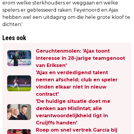
erom welke sterkhouders er weggaan en welke
spelers er geblesseerd raken. Feyenoord en Ajax
hebben wel een uitdaging om die hele grote kloof te
dichten.'
Lees ook
Geruchtenmolen: 'Ajax toont
interesse in 28-jarige teamgenoot
van Eriksen'
'Ajax en verdedigend talent
nemen afscheid; club en speler
vinden elkaar niet in nieuw
contract'
'De huidige situatie doet me
denken aan Mislintat; alle
verantwoordelijkheid ligt in
Cruijffs handen'
Roep om snel vertrek García bij