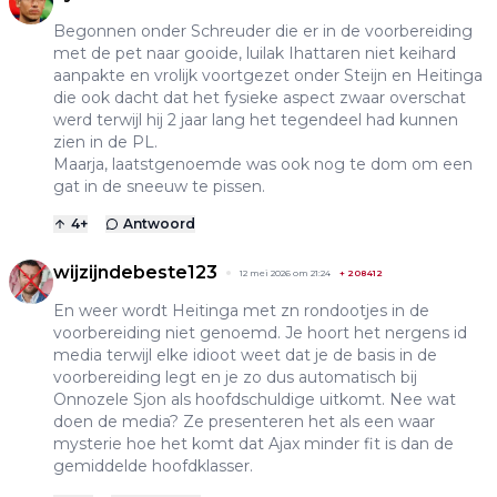
Begonnen onder Schreuder die er in de voorbereiding
met de pet naar gooide, luilak Ihattaren niet keihard
aanpakte en vrolijk voortgezet onder Steijn en Heitinga
die ook dacht dat het fysieke aspect zwaar overschat
werd terwijl hij 2 jaar lang het tegendeel had kunnen
zien in de PL.
Maarja, laatstgenoemde was ook nog te dom om een
gat in de sneeuw te pissen.
4
+
Antwoord
wijzijndebeste123
12 mei 2026 om 21:24
+
208412
En weer wordt Heitinga met zn rondootjes in de
voorbereiding niet genoemd. Je hoort het nergens id
media terwijl elke idioot weet dat je de basis in de
voorbereiding legt en je zo dus automatisch bij
Onnozele Sjon als hoofdschuldige uitkomt. Nee wat
doen de media? Ze presenteren het als een waar
mysterie hoe het komt dat Ajax minder fit is dan de
gemiddelde hoofdklasser.