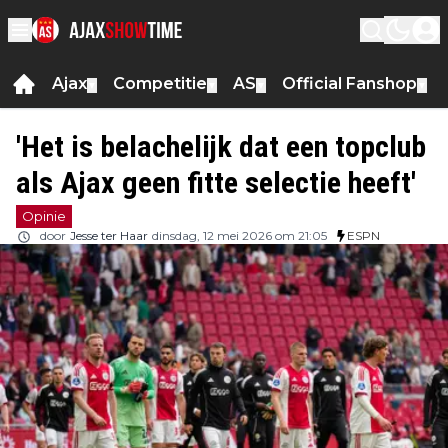
Ajax
Competitie
AS
Official Fanshop
▼
▼
▼
▼
'Het is belachelijk dat een topclub
als Ajax geen fitte selectie heeft'
Opinie
door
Jesse ter Haar
dinsdag, 12 mei 2026 om 21:05
ESPN