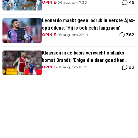
45
OPINIE
•
06 aug. om 7:30
Leonardo maakt geen indruk in eerste Ajax-
optredens: 'Hij is ook echt langzaam'
362
OPINIE
•
05 aug. om 22:10
Klaassen in de basis verwacht ondanks
komst Brandt: 'Enige die daar goed kan
83
spelen'
OPINIE
•
05 aug. om 18:10