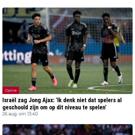
Opinie
Israël zag Jong Ajax: 'Ik denk niet dat spelers al
geschoold zijn om op dit niveau te spelen'
26 aug. om 13:40