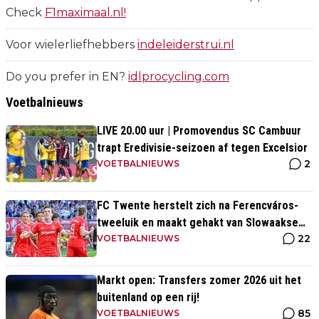
Check
F1maximaal.nl!
Voor wielerliefhebbers
indeleiderstrui.nl
Do you prefer in EN?
idlprocycling.com
Voetbalnieuws
LIVE 20.00 uur | Promovendus SC Cambuur
trapt Eredivisie-seizoen af tegen Excelsior
2
VOETBALNIEUWS
FC Twente herstelt zich na Ferencváros-
tweeluik en maakt gehakt van Slowaakse
22
opponent
VOETBALNIEUWS
Markt open: Transfers zomer 2026 uit het
buitenland op een rij!
85
VOETBALNIEUWS