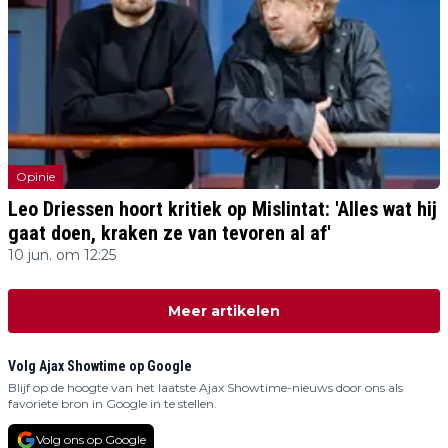
Opinie
Leo Driessen hoort kritiek op Mislintat: 'Alles wat hij
gaat doen, kraken ze van tevoren al af'
10 jun. om 12:25
Meer artikelen
Volg Ajax Showtime op Google
Blijf op de hoogte van het laatste Ajax Showtime-nieuws door ons als
favoriete bron in Google in te stellen.
Volg ons op Google