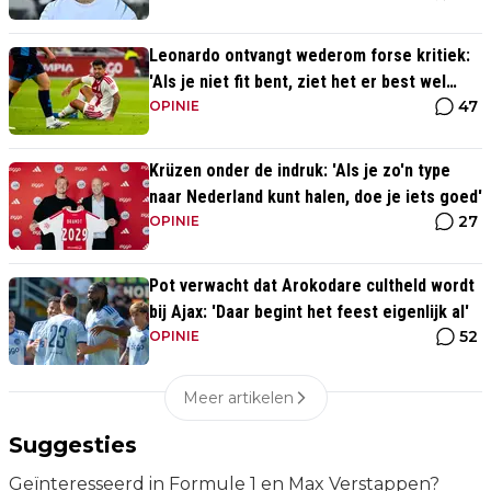
Leonardo ontvangt wederom forse kritiek:
'Als je niet fit bent, ziet het er best wel
47
slecht uit'
OPINIE
Krüzen onder de indruk: 'Als je zo'n type
naar Nederland kunt halen, doe je iets goed'
27
OPINIE
Pot verwacht dat Arokodare cultheld wordt
bij Ajax: 'Daar begint het feest eigenlijk al'
52
OPINIE
Meer artikelen
Suggesties
Geïnteresseerd in Formule 1 en Max Verstappen?