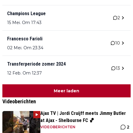
Champions League
2
15 Mei. Om 17:43
Francesco Farioli
10
02 Mei. Om 23:34
Transferperiode zomer 2024
13
12 Feb. Om 12:37
Meer laden
Videoberichten
Ajax TV | Jordi Cruijff meets Jimmy Butler
at Ajax - Shelbourne FC 🏀
2
VIDEOBERICHTEN