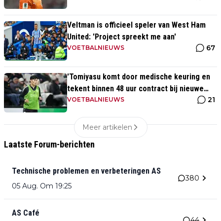
Veltman is officieel speler van West Ham
United: 'Project spreekt me aan'
67
VOETBALNIEUWS
'Tomiyasu komt door medische keuring en
tekent binnen 48 uur contract bij nieuwe
21
club'
VOETBALNIEUWS
Meer artikelen
Laatste Forum-berichten
Technische problemen en verbeteringen AS
380
05 Aug. Om 19:25
AS Café
44