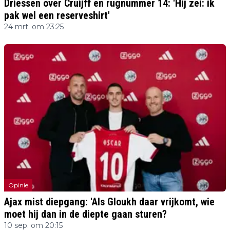
Driessen over Cruijff en rugnummer 14: 'Hij zei: ik
pak wel een reserveshirt'
24 mrt. om 23:25
Opinie
Ajax mist diepgang: 'Als Gloukh daar vrijkomt, wie
moet hij dan in de diepte gaan sturen?
10 sep. om 20:15