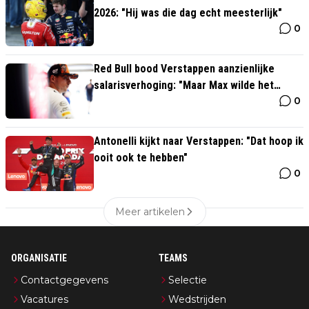
2026: "Hij was die dag echt meesterlijk"
0
Red Bull bood Verstappen aanzienlijke
salarisverhoging: "Maar Max wilde het
0
dubbele"
Antonelli kijkt naar Verstappen: "Dat hoop ik
ooit ook te hebben"
0
Meer artikelen
ORGANISATIE
TEAMS
Contactgegevens
Selectie
Vacatures
Wedstrijden