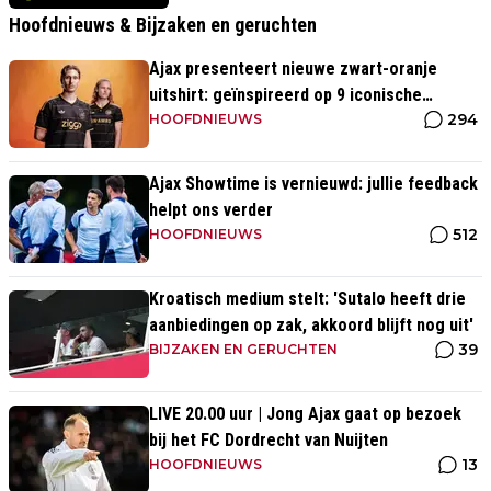
Hoofdnieuws & Bijzaken en geruchten
Ajax presenteert nieuwe zwart-oranje
uitshirt: geïnspireerd op 9 iconische
294
momenten uit clubhistorie
HOOFDNIEUWS
Ajax Showtime is vernieuwd: jullie feedback
helpt ons verder
512
HOOFDNIEUWS
Kroatisch medium stelt: 'Sutalo heeft drie
aanbiedingen op zak, akkoord blijft nog uit'
39
BIJZAKEN EN GERUCHTEN
LIVE 20.00 uur | Jong Ajax gaat op bezoek
bij het FC Dordrecht van Nuijten
13
HOOFDNIEUWS