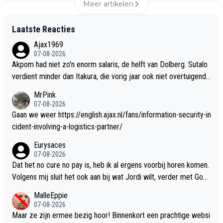
Meer artikelen
Laatste Reacties
Ajax1969
07-08-2026
Akpom had niet zo'n enorm salaris, de helft van Dolberg. Sutalo
verdient minder dan Itakura, die vorig jaar ook niet overtuigend
was.
MrPink
07-08-2026
Gaan we weer https://english.ajax.nl/fans/information-security-in
cident-involving-a-logistics-partner/
Eurysaces
07-08-2026
Dat het no cure no pay is, heb ik al ergens voorbij horen komen.
Volgens mij sluit het ook aan bij wat Jordi wilt, verder met Godt
s. Alleen als iemand inderdaad met een absurd bedrag komt, mo
MalleEppie
et je nadenken. Mendes denkt dit voor elkaar te kunnen krijgen.
07-08-2026
Maar ze zijn ermee bezig hoor! Binnenkort een prachtige websi