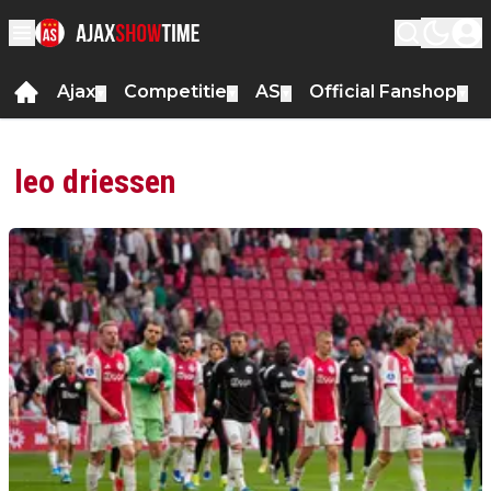
Ajax
Competitie
AS
Official Fanshop
▼
▼
▼
▼
leo driessen