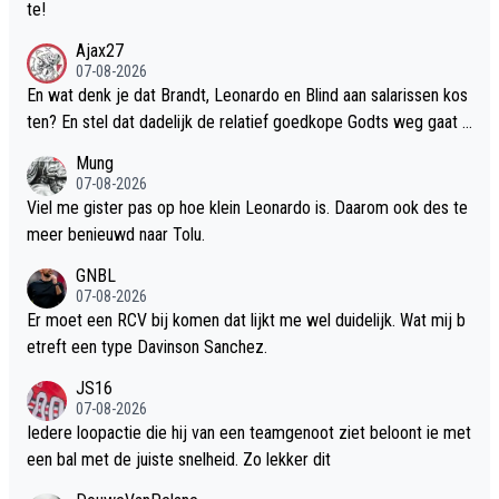
te!
Ajax27
07-08-2026
En wat denk je dat Brandt, Leonardo en Blind aan salarissen kos
ten? En stel dat dadelijk de relatief goedkope Godts weg gaat e
n we daar Lang en Alvarez voor terughalen. Grootste gedeelte v
Mung
an dat geld weg en nog 2 flinke salarissen erbij. Ik vind het overi
07-08-2026
gens goed dat Ajax flink investeert zodat we weer zo snel mog
Viel me gister pas op hoe klein Leonardo is. Daarom ook des te
elijk aan de top staan. Maar niet doen alsof we nix uitgeven. Het
meer benieuwd naar Tolu.
salarishuos waar ze een paar jaar op hebben moeten korten gaa
GNBL
t voor de komende jaren weer flink stijgen. Dat is een risico.
07-08-2026
Er moet een RCV bij komen dat lijkt me wel duidelijk. Wat mij b
etreft een type Davinson Sanchez.
JS16
07-08-2026
Iedere loopactie die hij van een teamgenoot ziet beloont ie met
een bal met de juiste snelheid. Zo lekker dit