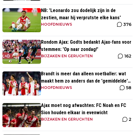
NB: 'Leonardo zou dodelijk zijn in de
zestien, maar hij verprutste elke kans'
376
HOOFDNIEUWS
Rondom Ajax: Godts bedankt Ajax-fans voor
stemmen: 'Op naar zondag!'
162
BIJZAKEN EN GERUCHTEN
Brandt is meer dan alleen voetballer: wat
maakt hem zo anders dan de 'gemiddelde'
58
voetballer?
HOOFDNIEUWS
Ajax moet nog afwachten: FC Noah en FC
Sion houden elkaar in evenwicht
2
BIJZAKEN EN GERUCHTEN