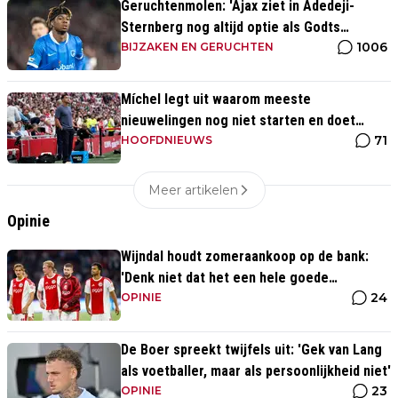
Geruchtenmolen: 'Ajax ziet in Adedeji-
Sternberg nog altijd optie als Godts
1006
vertrekt'
BIJZAKEN EN GERUCHTEN
Míchel legt uit waarom meeste
nieuwelingen nog niet starten en doet
71
beroep op Godts
HOOFDNIEUWS
Meer artikelen
Opinie
Wijndal houdt zomeraankoop op de bank:
'Denk niet dat het een hele goede
24
verdediger is'
OPINIE
De Boer spreekt twijfels uit: 'Gek van Lang
als voetballer, maar als persoonlijkheid niet'
23
OPINIE