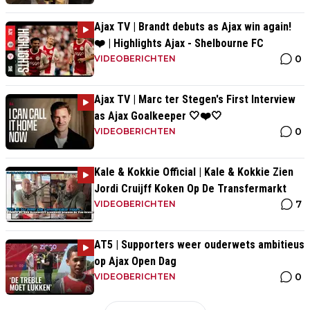
Ajax TV | Brandt debuts as Ajax win again!
❤️ | Highlights Ajax - Shelbourne FC
0
VIDEOBERICHTEN
Ajax TV | Marc ter Stegen's First Interview
as Ajax Goalkeeper 🤍❤️🤍
0
VIDEOBERICHTEN
Kale & Kokkie Official | Kale & Kokkie Zien
Jordi Cruijff Koken Op De Transfermarkt
7
VIDEOBERICHTEN
AT5 | Supporters weer ouderwets ambitieus
op Ajax Open Dag
0
VIDEOBERICHTEN