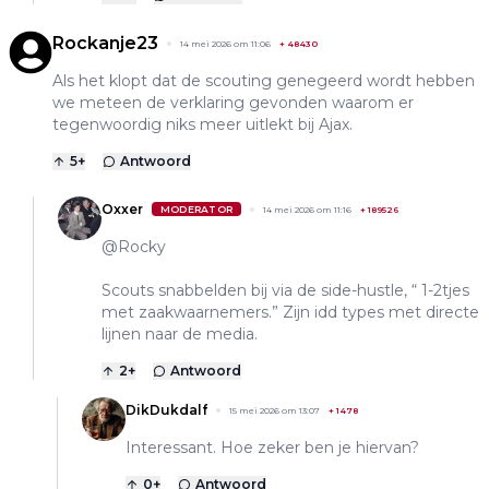
Rockanje23
14 mei 2026 om 11:06
+
48430
Als het klopt dat de scouting genegeerd wordt hebben
we meteen de verklaring gevonden waarom er
tegenwoordig niks meer uitlekt bij Ajax.
5
+
Antwoord
Oxxer
MODERATOR
14 mei 2026 om 11:16
+
189526
@Rocky
Scouts snabbelden bij via de side-hustle, “ 1-2tjes
met zaakwaarnemers.” Zijn idd types met directe
lijnen naar de media.
2
+
Antwoord
DikDukdalf
15 mei 2026 om 13:07
+
1478
Interessant. Hoe zeker ben je hiervan?
0
+
Antwoord