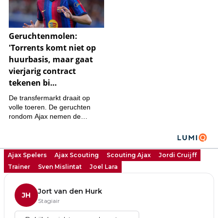
Ajax Spelers
Ajax Scouting
Scouting Ajax
Jordi Cruijff
Trainer
Sven Mislintat
Joel Lara
Jort van den Hurk
JH
Stagiair