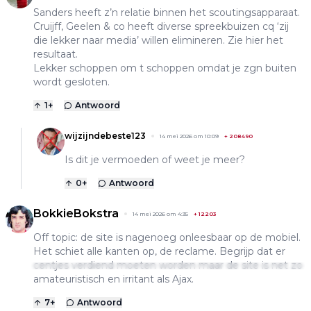
Sanders heeft z’n relatie binnen het scoutingsapparaat.
Cruijff, Geelen & co heeft diverse spreekbuizen cq ‘zij
die lekker naar media’ willen elimineren. Zie hier het
resultaat.
Lekker schoppen om t schoppen omdat je zgn buiten
wordt gesloten.
1
+
Antwoord
wijzijndebeste123
14 mei 2026 om 10:09
+
208490
Is dit je vermoeden of weet je meer?
0
+
Antwoord
BokkieBokstra
14 mei 2026 om 4:35
+
12203
Off topic: de site is nagenoeg onleesbaar op de mobiel.
Het schiet alle kanten op, de reclame. Begrijp dat er
centjes verdiend moeten worden maar de site is net zo
amateuristisch en irritant als Ajax.
7
+
Antwoord