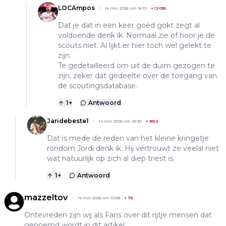
LOCAmpos
14 mei 2026 om 16:10
+
12055
Dat je dat in een keer goed gokt zegt al
voldoende denk ik. Normaal zie of hoor je de
scouts niet. Al lijkt er hier toch wel gelekt te
zijn.
Te gedetailleerd om uit de duim gezogen te
zijn, zeker dat gedeelte over de toegang van
de scoutingsdatabase.
1
+
Antwoord
Jaridebeste1
14 mei 2026 om 20:30
+
8152
Dat is mede de reden van het kleine kringetje
rondom Jordi denk ik. Hij vertrouwt ze veelal niet
wat natuurlijk op zich al diep triest is.
1
+
Antwoord
mazzeltov
14 mei 2026 om 10:58
+
75
Ontevreden zijn wij als Fans over dit rijtje mensen dat
genoemd wordt in dit artikel.