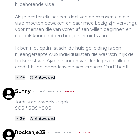
bijbehorende visie.
Als je echter elk jaar een deel van de mensen die die
visie moeten bewaken en daar mee bezig zijn vervangt
voor mensen die van voren af aan willen beginnen en
dat ook kunnen doen heb je hier niets aan.
Ik ben niet optimistisch, de huidige leiding is een
bijeengeraapte club individualisten die waarschijnlijk de
toekomst van Ajax in handen van Jordi geven, alleen
omdat hij de legendarische achternaam Cruijff heeft.
4
+
Antwoord
Sunny
14 mei 2026 om 12:10
+
11248
Jordi is de zoveelste gok!
SOS * SOS * SOS
3
+
Antwoord
Rockanje23
14 mei 2026 om 11:11
+
48430