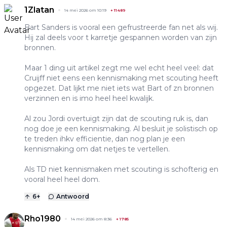
1Zlatan
14 mei 2026 om 10:19
+
11489
Bart Sanders is vooral een gefrustreerde fan net als wij.
Hij zal deels voor t karretje gespannen worden van zijn
bronnen.
Maar 1 ding uit artikel zegt me wel echt heel veel: dat
Cruijff niet eens een kennismaking met scouting heeft
opgezet. Dat lijkt me niet iets wat Bart of zn bronnen
verzinnen en is imo heel heel kwalijk.
Al zou Jordi overtuigt zijn dat de scouting ruk is, dan
nog doe je een kennismaking. Al besluit je solistisch op
te treden ihkv efficientie, dan nog plan je een
kennismaking om dat netjes te vertellen.
Als TD niet kennismaken met scouting is schofterig en
vooral heel heel dom.
6
+
Antwoord
Rho1980
14 mei 2026 om 8:36
+
1785