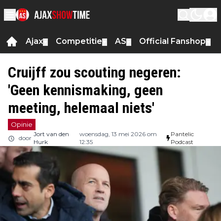
Ajax
Competitie
AS
Official Fanshop
▼
▼
▼
▼
Cruijff zou scouting negeren:
'Geen kennismaking, geen
meeting, helemaal niets'
Opinie
Jort van den
woensdag, 13 mei 2026 om
Pantelic
door
Hurk
12:35
Podcast