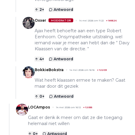
2
+
Antwoord
Oxxer
MODERATOR
14 mei 2026 om 11:22
+
189526
Ajax heeft behoefte aan een type Robert
Eenhoorn. Onsympathieke uitstraling. wel
iemand waar je meer aan hebt dan de “ Davy
Klaassen van de directie. “
4
+
Antwoord
BokkieBokstra
14 mei 2026 om 16:16
+
12203
Wat heeft klaassen ermee te maken? Gaat
maar door dit geziek
0
+
Antwoord
LOCAmpos
14 mei 2026 om 16:12
+
12055
Gaat er denk ik meer om dat ze die toegang
helemaal niet willen
0
+
Antwoord