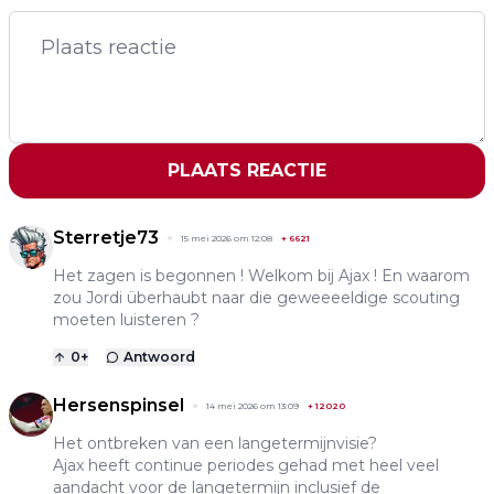
PLAATS REACTIE
Sterretje73
15 mei 2026 om 12:08
+
6621
Het zagen is begonnen ! Welkom bij Ajax ! En waarom
zou Jordi überhaubt naar die geweeeeldige scouting
moeten luisteren ?
0
+
Antwoord
Hersenspinsel
14 mei 2026 om 13:09
+
12020
Het ontbreken van een langetermijnvisie?
Ajax heeft continue periodes gehad met heel veel
aandacht voor de langetermijn inclusief de