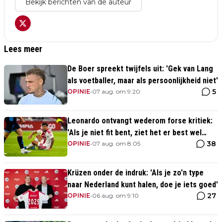
Bekijk berichten van de auteur
Lees meer
De Boer spreekt twijfels uit: 'Gek van Lang
als voetballer, maar als persoonlijkheid niet'
5
OPINIE
•
07 aug. om 9:20
Leonardo ontvangt wederom forse kritiek:
'Als je niet fit bent, ziet het er best wel
38
slecht uit'
OPINIE
•
07 aug. om 8:05
Krüzen onder de indruk: 'Als je zo'n type
naar Nederland kunt halen, doe je iets goed'
27
OPINIE
•
06 aug. om 9:10