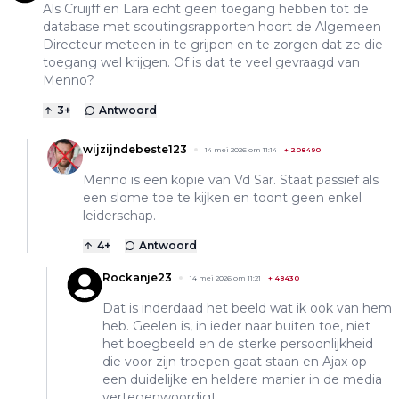
Als Cruijff en Lara echt geen toegang hebben tot de
database met scoutingsrapporten hoort de Algemeen
Directeur meteen in te grijpen en te zorgen dat ze die
toegang wel krijgen. Of is dat te veel gevraagd van
Menno?
3
+
Antwoord
wijzijndebeste123
14 mei 2026 om 11:14
+
208490
Menno is een kopie van Vd Sar. Staat passief als
een slome toe te kijken en toont geen enkel
leiderschap.
4
+
Antwoord
Rockanje23
14 mei 2026 om 11:21
+
48430
Dat is inderdaad het beeld wat ik ook van hem
heb. Geelen is, in ieder naar buiten toe, niet
het boegbeeld en de sterke persoonlijkheid
die voor zijn troepen gaat staan en Ajax op
een duidelijke en heldere manier in de media
vertegenwoordigt.