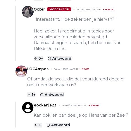
Oxxer
MODERATOR
15 mei 2026 om 13:18
+
189526
''Interessant. Hoe zeker ben je hiervan? ''
Heel zeker. Is regelmatig in topics door
verschillende forumleden bevestigd.
Daarnaast eigen research, heb het niet van
Dikke Duim Inc.
0
+
Antwoord
LOCAmpos
14 mei 2026 om 12:12
+
12055
Of omdat de scout die dat voortdurend deed er
niet meer werkzaam is?
1
+
Antwoord
Rockanje23
14 mei 2026 om 12:25
+
48430
Kan ook, en dan doel je op Hans van der Zee ?
1
+
Antwoord