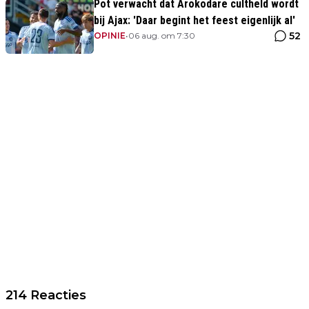
Pot verwacht dat Arokodare cultheld wordt
bij Ajax: 'Daar begint het feest eigenlijk al'
52
OPINIE
•
06 aug. om 7:30
214 Reacties