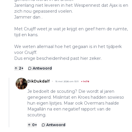
Jarenlang niet leveren in het Wespennest dat Ajax is en
zich nou gepasseerd voelen.
Jammer dan .
Met Cruijff weet je wat je krijgt en geef hem de ruimte,
tijd en kans.
We weten allemaal hoe het gegaan is in het tijdperk
voor Cruijff.
Dus enige bescheidenheid past hier zeker.
2
+
Antwoord
DikDukdalf
15 mei 2026 om 13:11
+
1478
Je bedoelt de scouting? Die wordt al jaren
genegeerd. Mislintat en Kroes hadden sowieso
hun eigen lijstjes. Maar ook Overmars haalde
Magallán na een negatief rapport van de
scouting.
0
+
Antwoord