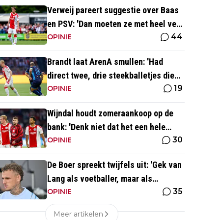
Verweij pareert suggestie over Baas
en PSV: 'Dan moeten ze met heel veel
44
geld over de brug komen'
OPINIE
Brandt laat ArenA smullen: 'Had
direct twee, drie steekballetjes die
19
gewoon perfect waren'
OPINIE
Wijndal houdt zomeraankoop op de
bank: 'Denk niet dat het een hele
30
goede verdediger is'
OPINIE
De Boer spreekt twijfels uit: 'Gek van
Lang als voetballer, maar als
35
persoonlijkheid niet'
OPINIE
Meer artikelen