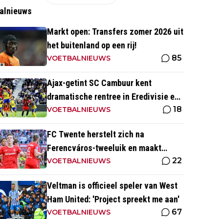
alnieuws
Markt open: Transfers zomer 2026 uit
het buitenland op een rij!
85
VOETBALNIEUWS
Ajax-getint SC Cambuur kent
dramatische rentree in Eredivisie en
18
krijgt pak slaag in eigen huis
VOETBALNIEUWS
FC Twente herstelt zich na
Ferencváros-tweeluik en maakt
22
gehakt van Slowaakse opponent
VOETBALNIEUWS
Veltman is officieel speler van West
Ham United: 'Project spreekt me aan'
67
VOETBALNIEUWS