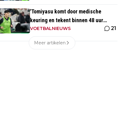
'Tomiyasu komt door medische
keuring en tekent binnen 48 uur
21
contract bij nieuwe club'
VOETBALNIEUWS
Meer artikelen