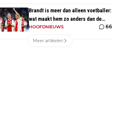
eentje'
Brandt is meer dan alleen voetballer:
wat maakt hem zo anders dan de
66
'gemiddelde' voetballer?
HOOFDNIEUWS
Meer artikelen