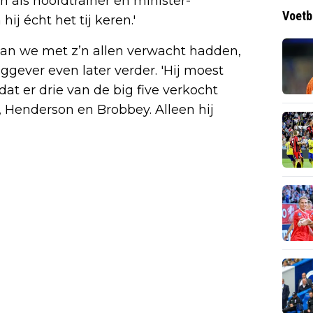
 als hoofdtrainer en minister-
Voetb
j écht het tij keren.'
 dan we met z’n allen verwacht hadden,
aggever even later verder. 'Hij moest
at er drie van de big five verkocht
 Henderson en Brobbey. Alleen hij