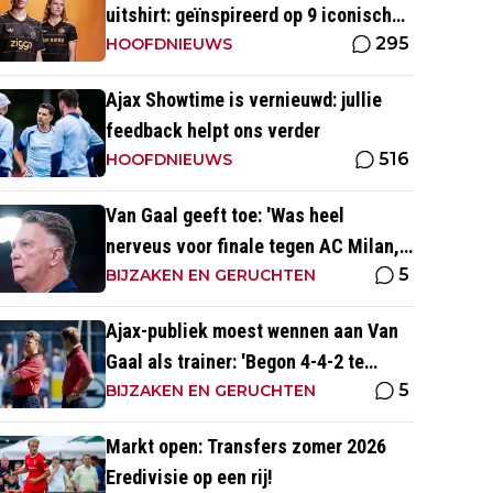
uitshirt: geïnspireerd op 9 iconische
295
momenten uit clubhistorie
HOOFDNIEUWS
Ajax Showtime is vernieuwd: jullie
feedback helpt ons verder
516
HOOFDNIEUWS
Van Gaal geeft toe: 'Was heel
nerveus voor finale tegen AC Milan,
5
wist dat ze zich zouden aanpassen'
BIJZAKEN EN GERUCHTEN
Ajax-publiek moest wennen aan Van
Gaal als trainer: 'Begon 4-4-2 te
5
spelen, vloeken in de kerk'
BIJZAKEN EN GERUCHTEN
Markt open: Transfers zomer 2026
Eredivisie op een rij!