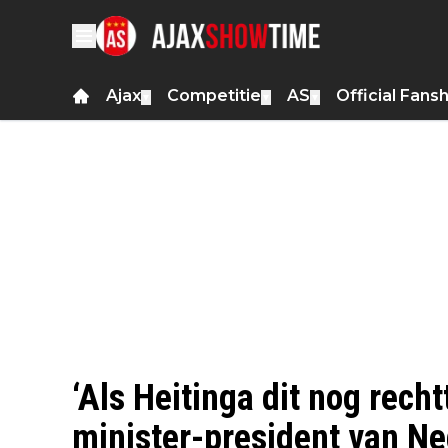
Ajax
Competitie
AS
Official Fans
▼
▼
▼
‘Als Heitinga dit nog rech
minister-president van N