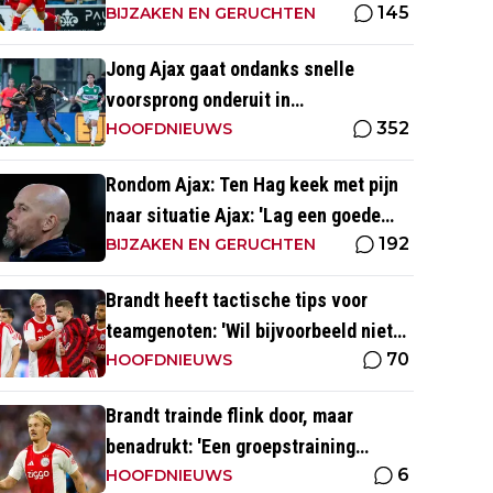
145
BIJZAKEN EN GERUCHTEN
Jong Ajax gaat ondanks snelle
voorsprong onderuit in
352
seizoensopener tegen FC Dordrecht
HOOFDNIEUWS
Rondom Ajax: Ten Hag keek met pijn
naar situatie Ajax: 'Lag een goede
192
basis om op voort te borduren'
BIJZAKEN EN GERUCHTEN
Brandt heeft tactische tips voor
teamgenoten: 'Wil bijvoorbeeld niet
70
dat Mika te veel naar binnen komt'
HOOFDNIEUWS
Brandt trainde flink door, maar
benadrukt: 'Een groepstraining
6
nabootsen is toch vrij lastig in je
HOOFDNIEUWS