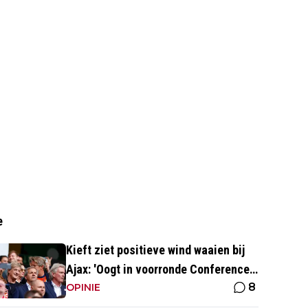
e
Kieft ziet positieve wind waaien bij
Ajax: 'Oogt in voorronde Conference
8
League fris en energiek'
OPINIE