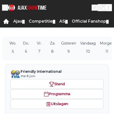
Ajax
Competitie
AS
Official Fanshop
▼
▼
▼
▼
Wo.
Do.
Vr.
Za.
Gisteren
Vandaag
Morgen
5
6
7
8
9
10
11
Friendly International
ma 8 jun.
Stand
Programma
Uitslagen