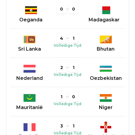
0
0
Oeganda
Madagaskar
4
1
Volledige Tijd
Sri Lanka
Bhutan
2
1
Volledige Tijd
Nederland
Oezbekistan
1
0
Volledige Tijd
Mauritanië
Niger
3
1
Volledige Tijd