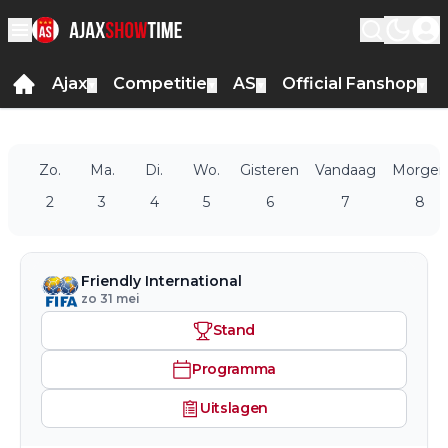
Ajax
Competitie
AS
Official Fanshop
▼
▼
▼
▼
Zo.
Ma.
Di.
Wo.
Gisteren
Vandaag
Morgen
2
3
4
5
6
7
8
Friendly International
zo 31 mei
Stand
Programma
Uitslagen