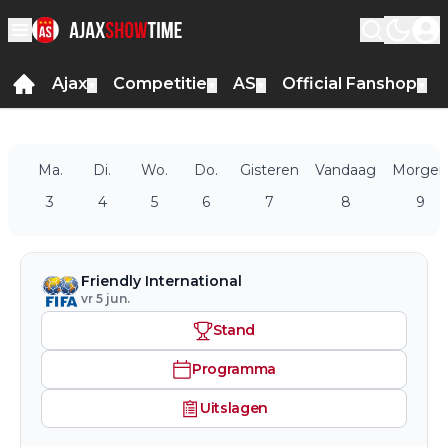
Ajax
Competitie
AS
Official Fanshop
▼
▼
▼
▼
Ma.
Di.
Wo.
Do.
Gisteren
Vandaag
Morgen
3
4
5
6
7
8
9
Friendly International
vr 5 jun.
Stand
Programma
Uitslagen