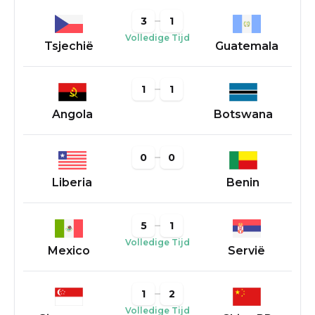
3
1
Volledige Tijd
Tsjechië
Guatemala
1
1
Angola
Botswana
0
0
Liberia
Benin
5
1
Volledige Tijd
Mexico
Servië
1
2
Volledige Tijd