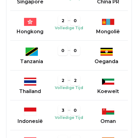
Singapore
China PR
2
0
Volledige Tijd
Hongkong
Mongolië
0
0
Tanzania
Oeganda
2
2
Volledige Tijd
Thailand
Koeweit
3
0
Volledige Tijd
Indonesië
Oman