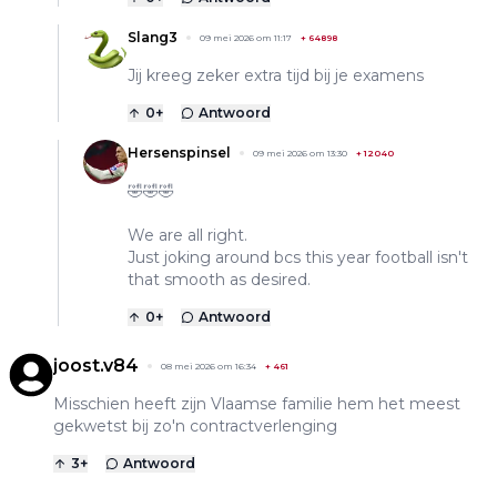
Slang3
09 mei 2026 om 11:17
+
64898
Jij kreeg zeker extra tijd bij je examens
0
+
Antwoord
Hersenspinsel
09 mei 2026 om 13:30
+
12040
🤣🤣🤣
We are all right.
Just joking around bcs this year football isn't
that smooth as desired.
0
+
Antwoord
joost.v84
08 mei 2026 om 16:34
+
461
Misschien heeft zijn Vlaamse familie hem het meest
gekwetst bij zo'n contractverlenging
3
+
Antwoord