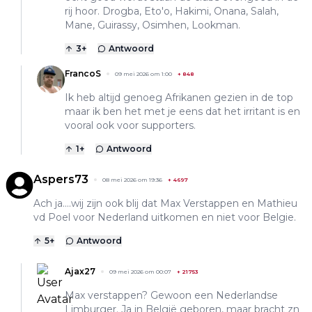
rij hoor. Drogba, Eto'o, Hakimi, Onana, Salah,
Mane, Guirassy, Osimhen, Lookman.
3
+
Antwoord
FrancoS
09 mei 2026 om 1:00
+
848
Ik heb altijd genoeg Afrikanen gezien in de top
maar ik ben het met je eens dat het irritant is en
vooral ook voor supporters.
1
+
Antwoord
Aspers73
08 mei 2026 om 19:36
+
4697
Ach ja....wij zijn ook blij dat Max Verstappen en Mathieu
vd Poel voor Nederland uitkomen en niet voor Belgie.
5
+
Antwoord
Ajax27
09 mei 2026 om 00:07
+
21753
Max verstappen? Gewoon een Nederlandse
Limburger. Ja in België geboren, maar bracht zn