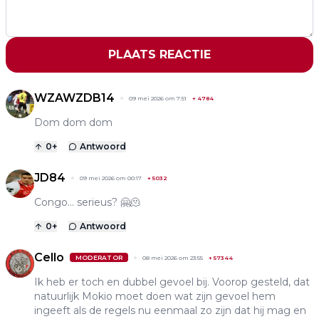
PLAATS REACTIE
WZAWZDB14
09 mei 2026 om 7:51
+
4784
Dom dom dom
0
+
Antwoord
JD84
09 mei 2026 om 00:17
+
5032
Congo... serieus? 🤗🫠
0
+
Antwoord
Cello
MODERATOR
08 mei 2026 om 23:55
+
57344
Ik heb er toch en dubbel gevoel bij. Voorop gesteld, dat
natuurlijk Mokio moet doen wat zijn gevoel hem
ingeeft als de regels nu eenmaal zo zijn dat hij mag en