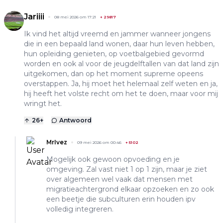
Jariiii
08 mei 2026 om 17:21
+
29817
Ik vind het altijd vreemd en jammer wanneer jongens
die in een bepaald land wonen, daar hun leven hebben,
hun opleiding genieten, op voetbalgebied gevormd
worden en ook al voor de jeugdelftallen van dat land zijn
uitgekomen, dan op het moment supreme opeens
overstappen. Ja, hij moet het helemaal zelf weten en ja,
hij heeft het volste recht om het te doen, maar voor mij
wringt het.
26
+
Antwoord
MrIvez
09 mei 2026 om 00:46
+
5102
Mogelijk ook gewoon opvoeding en je
omgeving. Zal vast niet 1 op 1 zijn, maar je ziet
over algemeen wel vaak dat mensen met
migratieachtergrond elkaar opzoeken en zo ook
een beetje die subculturen erin houden ipv
volledig integreren.