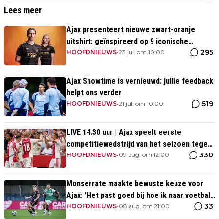
Lees meer
Ajax presenteert nieuwe zwart-oranje
uitshirt: geïnspireerd op 9 iconische
295
momenten uit clubhistorie
HOOFDNIEUWS
•
23 jul. om 10:00
Ajax Showtime is vernieuwd: jullie feedback
helpt ons verder
519
HOOFDNIEUWS
•
21 jul. om 10:00
LIVE 14.30 uur | Ajax speelt eerste
competitiewedstrijd van het seizoen tegen
330
PEC Zwolle
HOOFDNIEUWS
•
09 aug. om 12:00
Monserrate maakte bewuste keuze voor
Ajax: 'Het past goed bij hoe ik naar voetbal
33
kijk’
HOOFDNIEUWS
•
08 aug. om 21:00