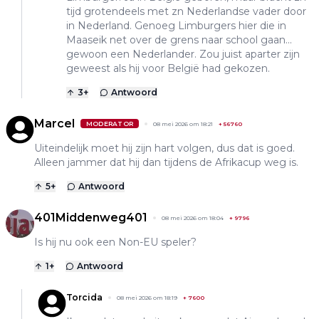
tijd grotendeels met zn Nederlandse vader door
in Nederland. Genoeg Limburgers hier die in
Maaseik net over de grens naar school gaan...
gewoon een Nederlander. Zou juist aparter zijn
geweest als hij voor België had gekozen.
3
+
Antwoord
Marcel
MODERATOR
08 mei 2026 om 18:21
+
56760
Uiteindelijk moet hij zijn hart volgen, dus dat is goed.
Alleen jammer dat hij dan tijdens de Afrikacup weg is.
5
+
Antwoord
401Middenweg401
08 mei 2026 om 18:04
+
9796
Is hij nu ook een Non-EU speler?
1
+
Antwoord
Torcida
08 mei 2026 om 18:19
+
7600