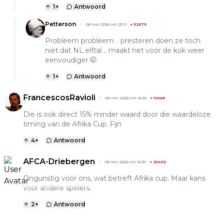
1
+
Antwoord
Petterson
08 mei 2026 om 20:11
+
32579
Probleem probleem .. presteren doen ze toch
niet dat NL elftal .. maakt het voor de kok weer
eenvoudiger 🤭
1
+
Antwoord
FrancescosRavioli
08 mei 2026 om 16:33
+
19668
Die is ook direct 15% minder waard door die waardeloze
timing van de Afrika Cup. Fijn
4
+
Antwoord
AFCA-Driebergen
08 mei 2026 om 16:32
+
25492
Ongunstig voor ons, wat betreft Afrika cup. Maar kans
voor andere spelers.
2
+
Antwoord