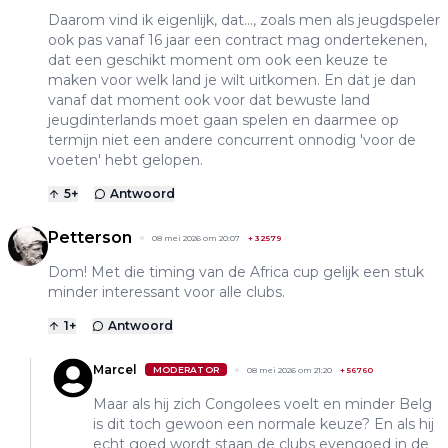
Daarom vind ik eigenlijk, dat..., zoals men als jeugdspeler
ook pas vanaf 16 jaar een contract mag ondertekenen,
dat een geschikt moment om ook een keuze te
maken voor welk land je wilt uitkomen. En dat je dan
vanaf dat moment ook voor dat bewuste land
jeugdinterlands moet gaan spelen en daarmee op
termijn niet een andere concurrent onnodig 'voor de
voeten' hebt gelopen.
5
+
Antwoord
Petterson
08 mei 2026 om 20:07
+
32579
Dom! Met die timing van de Africa cup gelijk een stuk
minder interessant voor alle clubs.
1
+
Antwoord
Marcel
MODERATOR
08 mei 2026 om 21:20
+
56760
Maar als hij zich Congolees voelt en minder Belg
is dit toch gewoon een normale keuze? En als hij
echt goed wordt staan de clubs evengoed in de