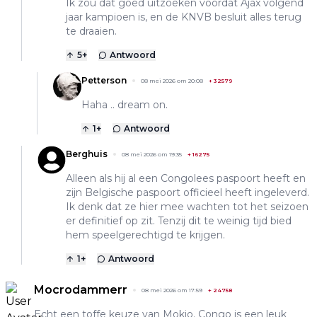
Ik zou dat goed uitzoeken voordat Ajax volgend
jaar kampioen is, en de KNVB besluit alles terug
te draaien.
5
+
Antwoord
Petterson
08 mei 2026 om 20:08
+
32579
Haha .. dream on.
1
+
Antwoord
Berghuis
08 mei 2026 om 19:35
+
16275
Alleen als hij al een Congolees paspoort heeft en
zijn Belgische paspoort officieel heeft ingeleverd.
Ik denk dat ze hier mee wachten tot het seizoen
er definitief op zit. Tenzij dit te weinig tijd bied
hem speelgerechtigd te krijgen.
1
+
Antwoord
Mocrodammerr
08 mei 2026 om 17:59
+
24758
Echt een toffe keuze van Mokio. Congo is een leuk