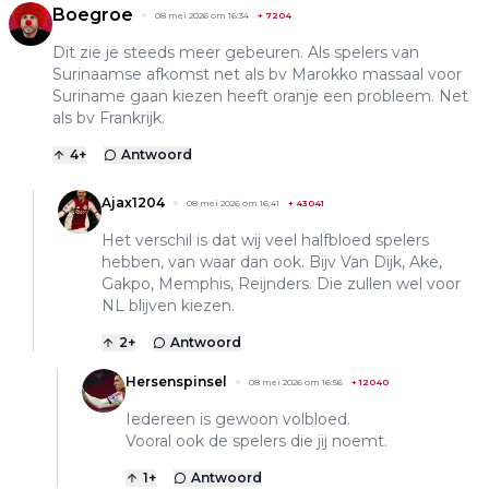
Boegroe
08 mei 2026 om 16:34
+
7204
Dit zie je steeds meer gebeuren. Als spelers van
Surinaamse afkomst net als bv Marokko massaal voor
Suriname gaan kiezen heeft oranje een probleem. Net
als bv Frankrijk.
4
+
Antwoord
Ajax1204
08 mei 2026 om 16:41
+
43041
Het verschil is dat wij veel halfbloed spelers
hebben, van waar dan ook. Bijv Van Dijk, Ake,
Gakpo, Memphis, Reijnders. Die zullen wel voor
NL blijven kiezen.
2
+
Antwoord
Hersenspinsel
08 mei 2026 om 16:56
+
12040
Iedereen is gewoon volbloed.
Vooral ook de spelers die jij noemt.
1
+
Antwoord