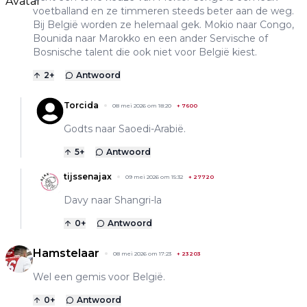
voetballand en ze timmeren steeds beter aan de weg.
Bij België worden ze helemaal gek. Mokio naar Congo,
Bounida naar Marokko en een ander Servische of
Bosnische talent die ook niet voor België kiest.
2
+
Antwoord
Torcida
08 mei 2026 om 18:20
+
7600
Godts naar Saoedi-Arabië.
5
+
Antwoord
tijssenajax
09 mei 2026 om 15:32
+
27720
Davy naar Shangri-la
0
+
Antwoord
Hamstelaar
08 mei 2026 om 17:23
+
23203
Wel een gemis voor België.
0
+
Antwoord