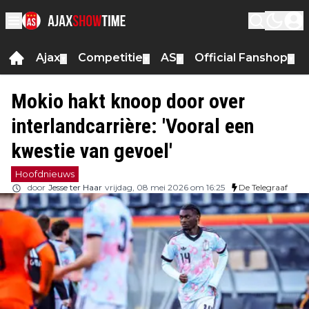
Ajax
Competitie
AS
Official Fanshop
▼
▼
▼
▼
Mokio hakt knoop door over
interlandcarrière: 'Vooral een
kwestie van gevoel'
Hoofdnieuws
door
Jesse ter Haar
vrijdag, 08 mei 2026 om 16:25
De Telegraaf