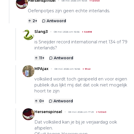
Hersenspinsel
08 mei 2026 om 16:53
+
12040
Oefenpotjes zijn geen echte interlands.
2
+
Antwoord
Slang3
08 mei 2026 om 16:56
+
64898
is Sneijder record international met 134 of 79
interlands?
11
+
Antwoord
MPAjax
08 mei 2026 om 16:56
+
9142
volkslied wordt toch gespeeld en voor eigen
publiek dus lijkt mij dat dat ook niet mogelijk
hoort te zijn
0
+
Antwoord
Hersenspinsel
08 mei 2026 om 17:23
+
12040
Dat volkslied kan je bij je verjaardag ook
afspelen.
Of uit tegen Heerenveen.