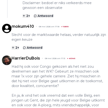
Disclaimer: bedoel er niks verkeerds mee
gewoon een observatie
2
+
Antwoord
mokum410
08 mei 2026 om 17:18
+
16899
Slecht voor de marktwaarde helaas, verder natuurlijk zijn
eigen keuze
2
+
Antwoord
HarrierDuBois
08 mei 2026 om 17:13
+
46946
Had hij ook voor Congo gekozen als het niet zou
deelnemen aan het WK? Gebeurt ze misschien ook
maar 1x voor zijn gehele carriere. Ziet hij misschien in
dat hij niet voor Belgie gaat uitkomen in de toekomst,
door kwaliteit, concurrentie?
En ja, ik vind het ook vreemd dat een volle Belg, een
jongen uit Gent, die zijn hele jeugd voor Belgie uitkomt
en ook voor de A-ploeg, mits vriendschappelijk, voor