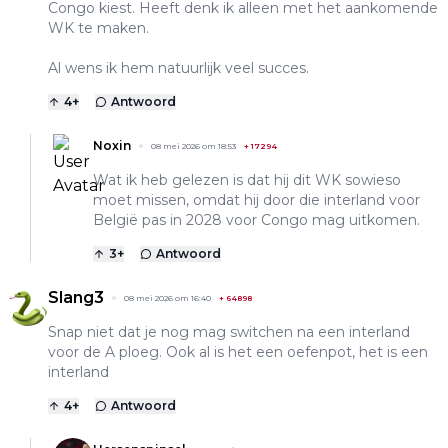
Congo kiest. Heeft denk ik alleen met het aankomende
WK te maken.
Al wens ik hem natuurlijk veel succes.
4
+
Antwoord
Noxin
08 mei 2026 om 18:53
+
17294
Wat ik heb gelezen is dat hij dit WK sowieso
moet missen, omdat hij door die interland voor
België pas in 2028 voor Congo mag uitkomen.
3
+
Antwoord
Slang3
08 mei 2026 om 16:40
+
64898
Snap niet dat je nog mag switchen na een interland
voor de A ploeg. Ook al is het een oefenpot, het is een
interland
4
+
Antwoord