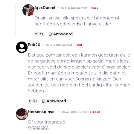
AjaxDaniel
08 mei 2026 om 17:37
+
15639
Onzin, vrijwel alle spelers die hij opnoemt
heeft één Nederlandse blanke ouder.
3
+
Antwoord
Erik20
08 mei 2026 om 16:43
+
9051
Dat zou zomaar ooit ook kunnen gebeuren als je
de negatieve opmerkingen op social media leest
wanneer veel donkere spelers voor Oranje spelen.
Er hoeft maar één generatie te zijn die dat niet
meer pikt en dan voor Suriname kiezen. Dan
zouden ze ook nog een heel aardig elftal kunnen
hebben.
3
+
Antwoord
Hersenspinsel
08 mei 2026 om 16:54
+
12040
Of voor Indonesië.
🫣🤣😱😭🤣