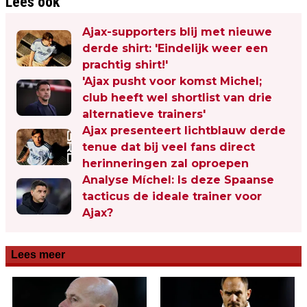
Lees ook
Ajax-supporters blij met nieuwe
derde shirt: 'Eindelijk weer een
prachtig shirt!'
'Ajax pusht voor komst Michel;
club heeft wel shortlist van drie
alternatieve trainers'
Ajax presenteert lichtblauw derde
tenue dat bij veel fans direct
herinneringen zal oproepen
Analyse Míchel: Is deze Spaanse
tacticus de ideale trainer voor
Ajax?