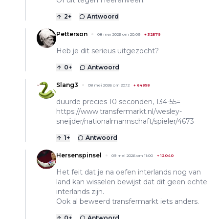
2
+
Antwoord
Petterson
08 mei 2026 om 20:09
+
32579
Heb je dit serieus uitgezocht?
0
+
Antwoord
Slang3
08 mei 2026 om 20:12
+
64898
duurde precies 10 seconden, 134-55=
https://www.transfermarkt.nl/wesley-
sneijder/nationalmannschaft/spieler/4673
1
+
Antwoord
Hersenspinsel
09 mei 2026 om 11:00
+
12040
Het feit dat je na oefen interlands nog van
land kan wisselen bewijst dat dit geen echte
interlands zijn.
Ook al beweerd transfermarkt iets anders.
0
+
Antwoord