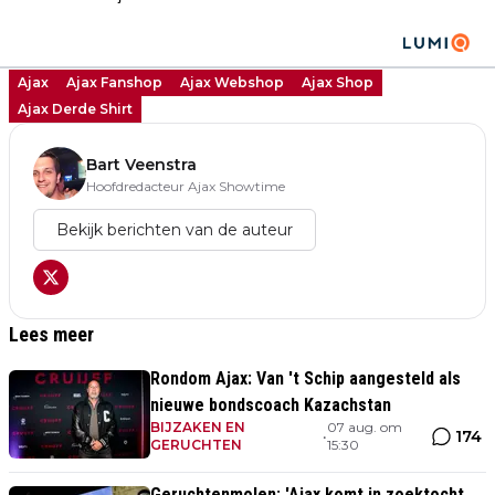
Ajax
Ajax Fanshop
Ajax Webshop
Ajax Shop
Ajax Derde Shirt
Bart Veenstra
Hoofdredacteur Ajax Showtime
Bekijk berichten van de auteur
Lees meer
Rondom Ajax: Van 't Schip aangesteld als
nieuwe bondscoach Kazachstan
BIJZAKEN EN
07 aug. om
174
•
GERUCHTEN
15:30
Geruchtenmolen: 'Ajax komt in zoektocht