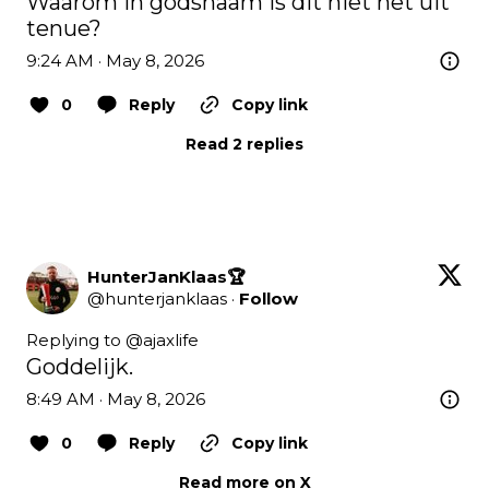
Waarom in godsnaam is dit niet het uit 
tenue?
9:24 AM · May 8, 2026
0
Reply
Copy link
Read 2 replies
HunterJanKlaas🏆
@
hunterjanklaas
·
Follow
Replying to @
ajaxlife
Goddelijk.
8:49 AM · May 8, 2026
0
Reply
Copy link
Read more on X