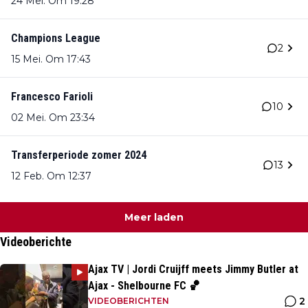
24 Mei. Om 19:28
Champions League
2
15 Mei. Om 17:43
Francesco Farioli
10
02 Mei. Om 23:34
Transferperiode zomer 2024
13
12 Feb. Om 12:37
Meer laden
Videoberichte
Ajax TV | Jordi Cruijff meets Jimmy Butler at
Ajax - Shelbourne FC 🏀
2
VIDEOBERICHTEN