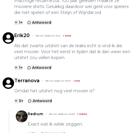
Prachtige reclamezuil. 100 jaar geleden maakte ze
mooiere shirts. Gelukkig daardoor wel geld voor spelers
die niet spelen of een Steijn of Wijndal oid
1
+
Antwoord
Erik20
08 mei 2026 om 15:12
+
9045
Als dat zwarte uitshirt van de leaks echt is vind ik die
veel mooier. Voor het eerst in tijden dat ik dan weer een
uitshirt zou willen kopen.
1
+
Antwoord
Terranova
08 mei 2026 om 15:07
+
509
Omdat het uitshirt nog veel mooier is?
5
+
Antwoord
Redrum
08 mei 2026 om 15:09
+
106136
Exact wat ik wilde zeggen.