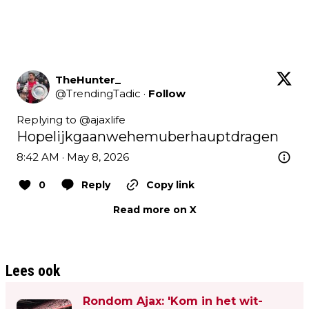
TheHunter_
@
TrendingTadic
·
Follow
Replying to @
ajaxlife
Hopelijkgaanwehemuberhauptdragen
8:42 AM · May 8, 2026
0
Reply
Copy link
Read more on X
Lees ook
Rondom Ajax: 'Kom in het wit-