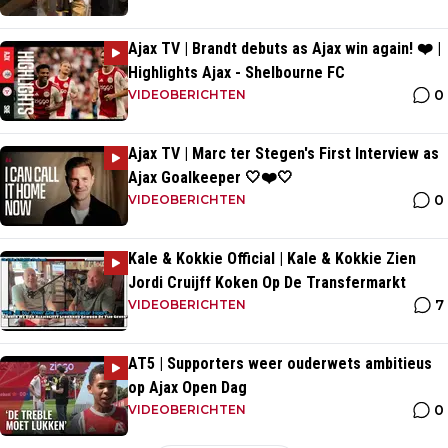
Ajax TV | Brandt debuts as Ajax win again! ❤️ |
Highlights Ajax - Shelbourne FC
0
VIDEOBERICHTEN
Ajax TV | Marc ter Stegen's First Interview as
Ajax Goalkeeper 🤍❤️🤍
0
VIDEOBERICHTEN
Kale & Kokkie Official | Kale & Kokkie Zien
Jordi Cruijff Koken Op De Transfermarkt
7
VIDEOBERICHTEN
AT5 | Supporters weer ouderwets ambitieus
op Ajax Open Dag
0
VIDEOBERICHTEN