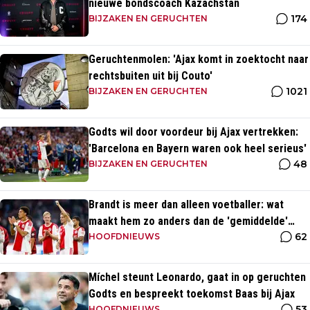
nieuwe bondscoach Kazachstan
174
BIJZAKEN EN GERUCHTEN
Geruchtenmolen: 'Ajax komt in zoektocht naar
rechtsbuiten uit bij Couto'
1021
BIJZAKEN EN GERUCHTEN
Godts wil door voordeur bij Ajax vertrekken:
'Barcelona en Bayern waren ook heel serieus'
48
BIJZAKEN EN GERUCHTEN
Brandt is meer dan alleen voetballer: wat
maakt hem zo anders dan de 'gemiddelde'
62
voetballer?
HOOFDNIEUWS
Míchel steunt Leonardo, gaat in op geruchten
Godts en bespreekt toekomst Baas bij Ajax
53
HOOFDNIEUWS