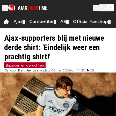
Ajax
Competitie
AS
Official Fanshop
▼
▼
▼
▼
Ajax-supporters blij met nieuwe
derde shirt: 'Eindelijk weer een
prachtig shirt!'
Bijzaken en geruchten
door
Bart Veenstra
vrijdag, 08 mei 2026 om 14:55
AS