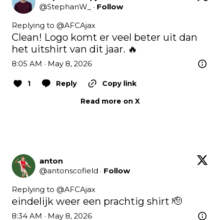
@
StephanW_
·
Follow
Replying to @
AFCAjax
Clean! Logo komt er veel beter uit dan 
het uitshirt van dit jaar. 🔥
8:05 AM · May 8, 2026
1
Reply
Copy link
Read more on X
anton
@
antonscofield
·
Follow
Replying to @
AFCAjax
eindelijk weer een prachtig shirt 🫡
8:34 AM · May 8, 2026