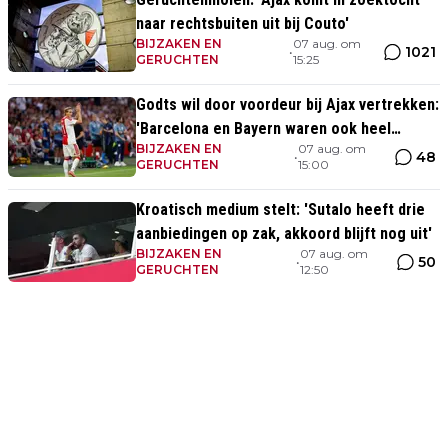
naar rechtsbuiten uit bij Couto'
BIJZAKEN EN
07 aug. om
1021
•
GERUCHTEN
15:25
Godts wil door voordeur bij Ajax vertrekken:
'Barcelona en Bayern waren ook heel
BIJZAKEN EN
07 aug. om
serieus'
48
•
GERUCHTEN
15:00
Kroatisch medium stelt: 'Sutalo heeft drie
aanbiedingen op zak, akkoord blijft nog uit'
BIJZAKEN EN
07 aug. om
50
•
GERUCHTEN
12:50