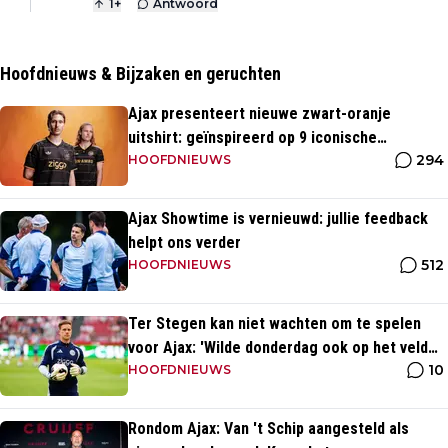
1
+
Antwoord
Hoofdnieuws & Bijzaken en geruchten
Ajax presenteert nieuwe zwart-oranje
uitshirt: geïnspireerd op 9 iconische
294
momenten uit clubhistorie
HOOFDNIEUWS
Ajax Showtime is vernieuwd: jullie feedback
helpt ons verder
512
HOOFDNIEUWS
Ter Stegen kan niet wachten om te spelen
voor Ajax: 'Wilde donderdag ook op het veld
10
staan'
HOOFDNIEUWS
Rondom Ajax: Van 't Schip aangesteld als