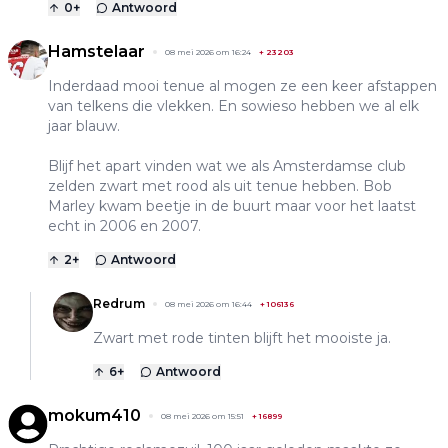
0
+
Antwoord
Hamstelaar
08 mei 2026 om 16:24
+
23203
Inderdaad mooi tenue al mogen ze een keer afstappen
van telkens die vlekken. En sowieso hebben we al elk
jaar blauw.
Blijf het apart vinden wat we als Amsterdamse club
zelden zwart met rood als uit tenue hebben. Bob
Marley kwam beetje in de buurt maar voor het laatst
echt in 2006 en 2007.
2
+
Antwoord
Redrum
08 mei 2026 om 16:44
+
106136
Zwart met rode tinten blijft het mooiste ja.
6
+
Antwoord
mokum410
08 mei 2026 om 15:51
+
16899