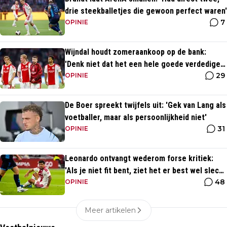
drie steekballetjes die gewoon perfect waren'
7
OPINIE
Wijndal houdt zomeraankoop op de bank:
'Denk niet dat het een hele goede verdediger
29
is'
OPINIE
De Boer spreekt twijfels uit: 'Gek van Lang als
voetballer, maar als persoonlijkheid niet'
31
OPINIE
Leonardo ontvangt wederom forse kritiek:
'Als je niet fit bent, ziet het er best wel slecht
48
uit'
OPINIE
Meer artikelen