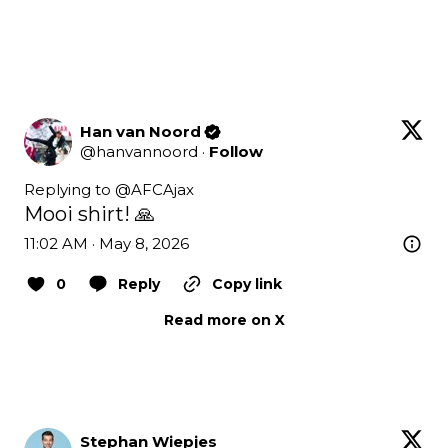
Han van Noord
@
hanvannoord
·
Follow
Replying to @
AFCAjax
Mooi shirt! 🙏
11:02 AM · May 8, 2026
0
Reply
Copy link
Read more on X
Stephan Wiepjes