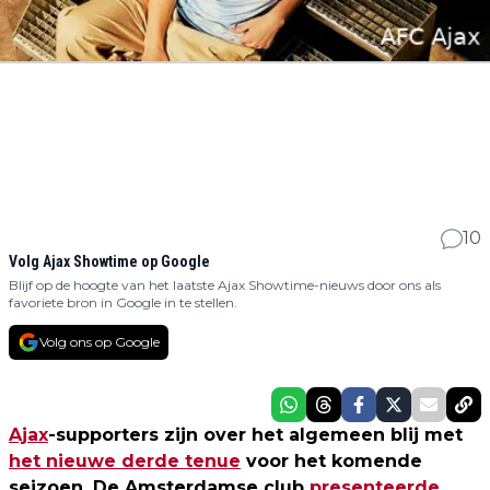
10
Volg Ajax Showtime op Google
Blijf op de hoogte van het laatste Ajax Showtime-nieuws door ons als
favoriete bron in Google in te stellen.
Volg ons op Google
Ajax
-supporters zijn over het algemeen blij met
het nieuwe derde tenue
voor het komende
seizoen. De Amsterdamse club
presenteerde