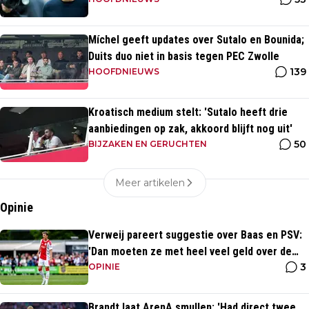
Míchel geeft updates over Sutalo en Bounida;
Duits duo niet in basis tegen PEC Zwolle
139
HOOFDNIEUWS
Kroatisch medium stelt: 'Sutalo heeft drie
aanbiedingen op zak, akkoord blijft nog uit'
50
BIJZAKEN EN GERUCHTEN
Meer artikelen
Opinie
Verweij pareert suggestie over Baas en PSV:
'Dan moeten ze met heel veel geld over de
3
brug komen'
OPINIE
Brandt laat ArenA smullen: 'Had direct twee,