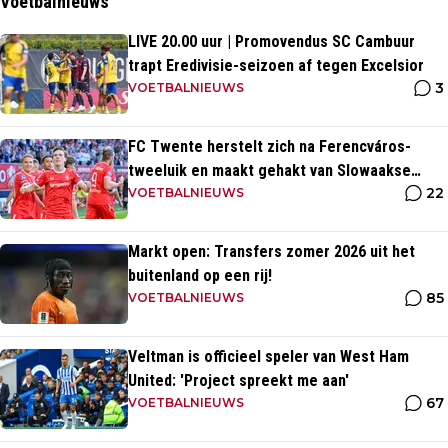
Voetbalnieuws
LIVE 20.00 uur | Promovendus SC Cambuur
trapt Eredivisie-seizoen af tegen Excelsior
3
VOETBALNIEUWS
FC Twente herstelt zich na Ferencváros-
tweeluik en maakt gehakt van Slowaakse
22
opponent
VOETBALNIEUWS
Markt open: Transfers zomer 2026 uit het
buitenland op een rij!
85
VOETBALNIEUWS
Veltman is officieel speler van West Ham
United: 'Project spreekt me aan'
67
VOETBALNIEUWS