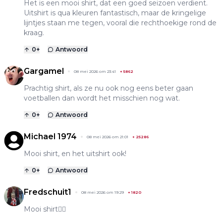
Het is een mooi shirt, dat een goed seizoen verdient.
Uitshirt is qua kleuren fantastisch, maar de kringelige
lijntjes staan me tegen, vooral die rechthoekige rond de
kraag.
0
+
Antwoord
Gargamel
08 mei 2026 om 23:41
+
5862
Prachtig shirt, als ze nu ook nog eens beter gaan
voetballen dan wordt het misschien nog wat.
0
+
Antwoord
Michael 1974
08 mei 2026 om 21:01
+
25286
Mooi shirt, en het uitshirt ook!
0
+
Antwoord
Fredschuit1
08 mei 2026 om 19:29
+
1820
Mooi shirt👌🏻