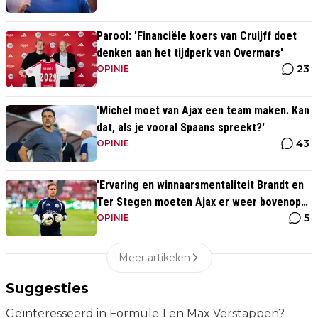
Parool: 'Financiële koers van Cruijff doet
denken aan het tijdperk van Overmars'
23
OPINIE
'Míchel moet van Ajax een team maken. Kan
dat, als je vooral Spaans spreekt?'
43
OPINIE
'Ervaring en winnaarsmentaliteit Brandt en
Ter Stegen moeten Ajax er weer bovenop
5
helpen'
OPINIE
Meer artikelen
Suggesties
Geïnteresseerd in Formule 1 en Max Verstappen?