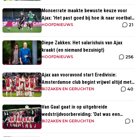
Monserrate maakte bewuste keuze voor
Ajax: 'Het past goed bij hoe ik naar voetbal
21
kijk’
HOOFDNIEUWS
Diepe Zakken: Het salarishuis van Ajax
kraakt (en niemand bezuinigt)
256
HOOFDNIEUWS
Ajax aan vooravond start Eredivisie:
Amsterdamse club begint vrijwel altijd met
40
zege
BIJZAKEN EN GERUCHTEN
Van Gaal gaat in op uitgebreide
wedstrijdvoorbereiding: 'Dat was een
1
aparte discipline, een ritme'
BIJZAKEN EN GERUCHTEN