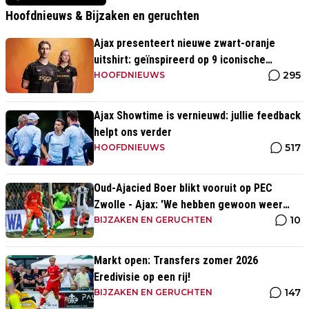
Hoofdnieuws & Bijzaken en geruchten
Ajax presenteert nieuwe zwart-oranje
uitshirt: geïnspireerd op 9 iconische
295
momenten uit clubhistorie
HOOFDNIEUWS
Ajax Showtime is vernieuwd: jullie feedback
helpt ons verder
517
HOOFDNIEUWS
Oud-Ajacied Boer blikt vooruit op PEC
Zwolle - Ajax: 'We hebben gewoon weer
10
kans tegen Ajax'
BIJZAKEN EN GERUCHTEN
Markt open: Transfers zomer 2026
Eredivisie op een rij!
147
BIJZAKEN EN GERUCHTEN