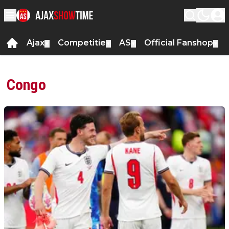
Ajax
Competitie
AS
Official Fanshop
▼
▼
▼
▼
Congo