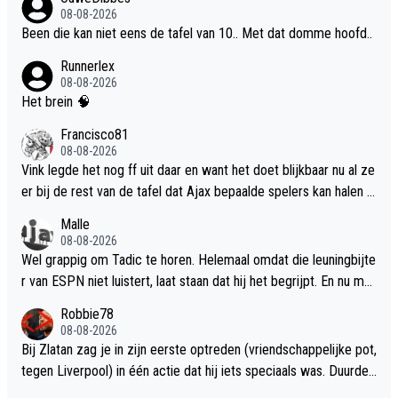
08-08-2026
Been die kan niet eens de tafel van 10.. Met dat domme hoofd..
Runnerlex
08-08-2026
Het brein 🧠
Francisco81
08-08-2026
Vink legde het nog ff uit daar en want het doet blijkbaar nu al ze
er bij de rest van de tafel dat Ajax bepaalde spelers kan halen .
Als je sommige koppen ook zag en dan met name die kakkerlak
Malle
Mario Been 😂.
08-08-2026
Wel grappig om Tadic te horen. Helemaal omdat die leuningbijte
r van ESPN niet luistert, laat staan dat hij het begrijpt. En nu mo
et Tadic het ook nog aan de spelers en trainers van NEC gaan ui
Robbie78
tleggen… Gelukkig hoef je aan de supporters alleen maar een fo
08-08-2026
to’tje van een tractor te laten zien om ze tevreden te houden…
Bij Zlatan zag je in zijn eerste optreden (vriendschappelijke pot,
tegen Liverpool) in één actie dat hij iets speciaals was. Duurde
alleen even voordat het eruit kwam. Ook bij Leonardo zie ik glim