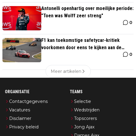
Antonelli openhartig over moeilijke periode:
"Toen was Wolff zeer streng"
0
F1 kan toekomstige safetycar-kritiek
voorkomen door eens te kijken aan de
0
andere kant van de plas
Meer artikelen
ORGANISATIE
TEAMS
Contactgegevens
Selectie
Vacatures
Wedstrijden
Disclaimer
Topscorers
Privacy beleid
Jong Ajax
Dames Ajax