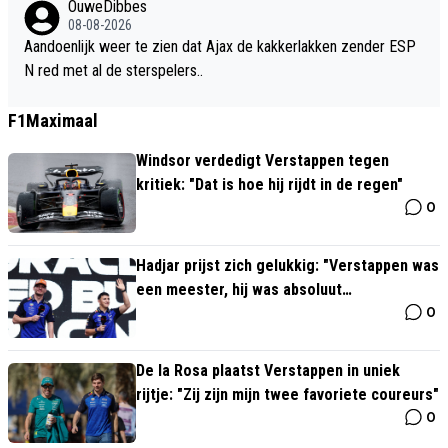
OuweDibbes
pen van klasse, dus dat zal met de tijd ook wel goed komen
08-08-2026
Aandoenlijk weer te zien dat Ajax de kakkerlakken zender ESP
N red met al de sterspelers..
F1Maximaal
Windsor verdedigt Verstappen tegen
kritiek: "Dat is hoe hij rijdt in de regen"
0
Hadjar prijst zich gelukkig: "Verstappen was
een meester, hij was absoluut
0
onverslaanbaar"
De la Rosa plaatst Verstappen in uniek
rijtje: "Zij zijn mijn twee favoriete coureurs"
0