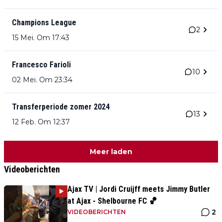
Champions League
2
15 Mei. Om 17:43
Francesco Farioli
10
02 Mei. Om 23:34
Transferperiode zomer 2024
13
12 Feb. Om 12:37
Meer laden
Videoberichten
Ajax TV | Jordi Cruijff meets Jimmy Butler
at Ajax - Shelbourne FC 🏀
2
VIDEOBERICHTEN