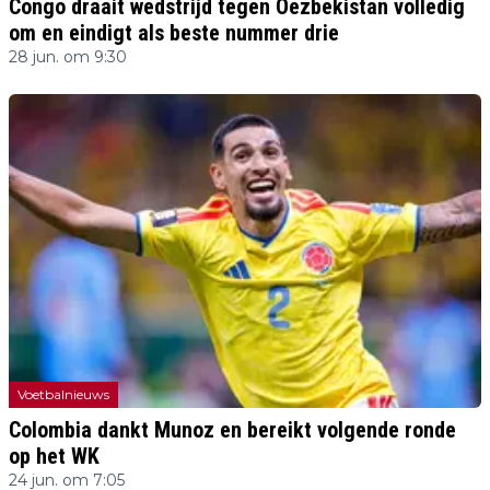
Congo draait wedstrijd tegen Oezbekistan volledig
om en eindigt als beste nummer drie
28 jun. om 9:30
Voetbalnieuws
Colombia dankt Munoz en bereikt volgende ronde
op het WK
24 jun. om 7:05