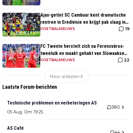
Ajax-getint SC Cambuur kent dramatische
rentree in Eredivisie en krijgt pak slaag in
19
eigen huis
VOETBALNIEUWS
FC Twente herstelt zich na Ferencváros-
tweeluik en maakt gehakt van Slowaakse
22
opponent
VOETBALNIEUWS
Meer artikelen
Laatste Forum-berichten
Technische problemen en verbeteringen AS
380
05 Aug. Om 19:25
AS Café
44