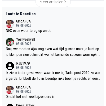
Meer artikelen
Laatste Reacties
GinoAFCA
08-08-2026
NEC even weer terug op aarde
Yeshyeshyall
08-08-2026
Nou, we moeten Ajax nog even wat tijd gunnen maar je kunt op
je klompen aanvoelen dat we het komende seizoen weer opkra
bbelen. Sanchez is een goede coach (Michel?), er is een aantal
RJB1979
topspelers aangesloten en zelfs als alles tegenvalt vermoed ik
08-08-2026
dat we in de top meedraaien, al was het dan omdat Ouazane on
Ik zie in ieder geval weer waar ik me bij Tadic post 2019 zo aan
s komt redden
ergerde. Dribbelt de 16 in, beentje links beentje rechts en een l
obje voor de goal waar niets mee gebeurt. Ram die bal er zelf
GinoAFCA
weer eens keer in vent maar niet tegen ons aub.
08-08-2026
Omdat het niet veel bijzonders is
OuweDibbes