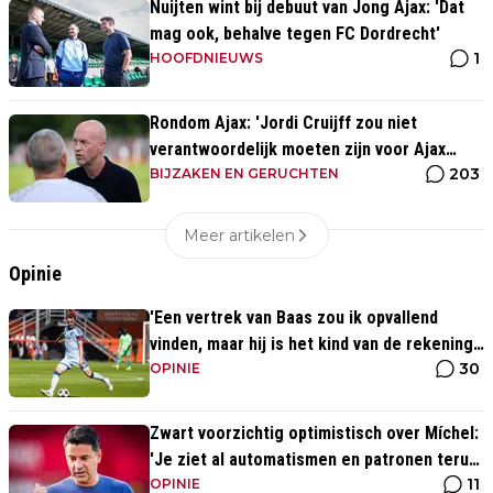
Nuijten wint bij debuut van Jong Ajax: 'Dat
mag ook, behalve tegen FC Dordrecht'
1
HOOFDNIEUWS
Rondom Ajax: 'Jordi Cruijff zou niet
verantwoordelijk moeten zijn voor Ajax
203
Vrouwen'
BIJZAKEN EN GERUCHTEN
Meer artikelen
Opinie
'Een vertrek van Baas zou ik opvallend
vinden, maar hij is het kind van de rekening
30
van de komst van Blind'
OPINIE
Zwart voorzichtig optimistisch over Míchel:
'Je ziet al automatismen en patronen terug,
11
maar...'
OPINIE