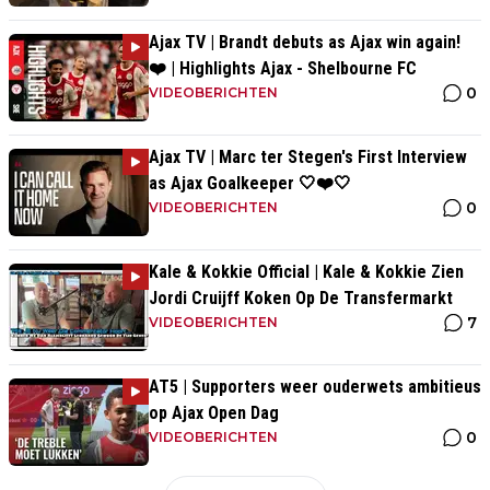
Ajax TV | Brandt debuts as Ajax win again!
❤️ | Highlights Ajax - Shelbourne FC
0
VIDEOBERICHTEN
Ajax TV | Marc ter Stegen's First Interview
as Ajax Goalkeeper 🤍❤️🤍
0
VIDEOBERICHTEN
Kale & Kokkie Official | Kale & Kokkie Zien
Jordi Cruijff Koken Op De Transfermarkt
7
VIDEOBERICHTEN
AT5 | Supporters weer ouderwets ambitieus
op Ajax Open Dag
0
VIDEOBERICHTEN