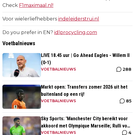
Check
F1maximaal.nl!
Voor wielerliefhebbers
indeleiderstrui.nl
Do you prefer in EN?
idlprocycling.com
Voetbalnieuws
LIVE 18.45 uur | Go Ahead Eagles - Willem II
(0-1)
288
VOETBALNIEUWS
Markt open: Transfers zomer 2026 uit het
buitenland op een rij!
85
VOETBALNIEUWS
Sky Sports: 'Manchester City bereikt voor
akkoord met Olympique Marseille; Rulli voor
4
twee miljoen naar Engeland'
VOETBALNIEUWS