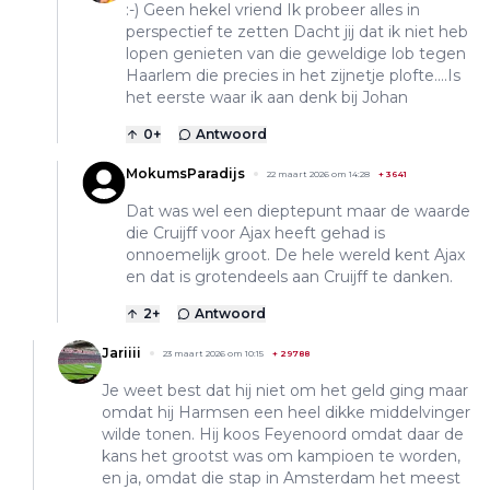
:-) Geen hekel vriend Ik probeer alles in
perspectief te zetten Dacht jij dat ik niet heb
lopen genieten van die geweldige lob tegen
Haarlem die precies in het zijnetje plofte....Is
het eerste waar ik aan denk bij Johan
0
+
Antwoord
MokumsParadijs
22 maart 2026 om 14:28
+
3641
Dat was wel een dieptepunt maar de waarde
die Cruijff voor Ajax heeft gehad is
onnoemelijk groot. De hele wereld kent Ajax
en dat is grotendeels aan Cruijff te danken.
2
+
Antwoord
Jariiii
23 maart 2026 om 10:15
+
29788
Je weet best dat hij niet om het geld ging maar
omdat hij Harmsen een heel dikke middelvinger
wilde tonen. Hij koos Feyenoord omdat daar de
kans het grootst was om kampioen te worden,
en ja, omdat die stap in Amsterdam het meest