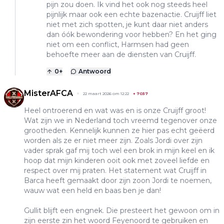
pijn zou doen. Ik vind het ook nog steeds heel
pijnlijk maar ook een echte bazenactie. Cruijff liet
niet met zich spotten, je kunt daar niet anders
dan óók bewondering voor hebben? En het ging
niet om een conflict, Harmsen had geen
behoefte meer aan de diensten van Cruijff.
0
+
Antwoord
MisterAFCA
22 maart 2026 om 12:22
+
7037
Heel ontroerend en wat was en is onze Cruijff groot!
Wat zijn we in Nederland toch vreemd tegenover onze
grootheden. Kennelijk kunnen ze hier pas echt geëerd
worden als ze er niet meer zijn. Zoals Jordi over zijn
vader sprak gaf mij toch wel een brok in mijn keel en ik
hoop dat mijn kinderen ooit ook met zoveel liefde en
respect over mij praten. Het statement wat Cruijff in
Barca heeft gemaakt door zijn zoon Jordi te noemen,
wauw wat een held en baas ben je dan!
Gullit blijft een engnek. Die presteert het gewoon om in
zijn eerste zin het woord Feyenoord te gebruiken en