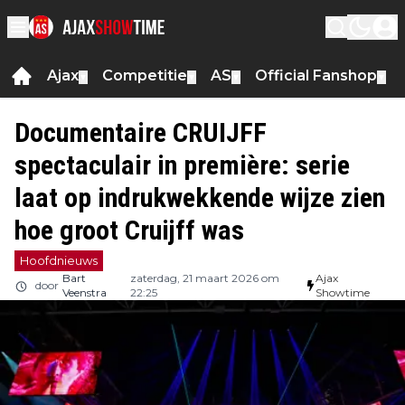
Ajax
Competitie
AS
Official Fanshop
▼
▼
▼
▼
Documentaire CRUIJFF
spectaculair in première: serie
laat op indrukwekkende wijze zien
hoe groot Cruijff was
Hoofdnieuws
Bart
zaterdag, 21 maart 2026 om
Ajax
door
Veenstra
22:25
Showtime