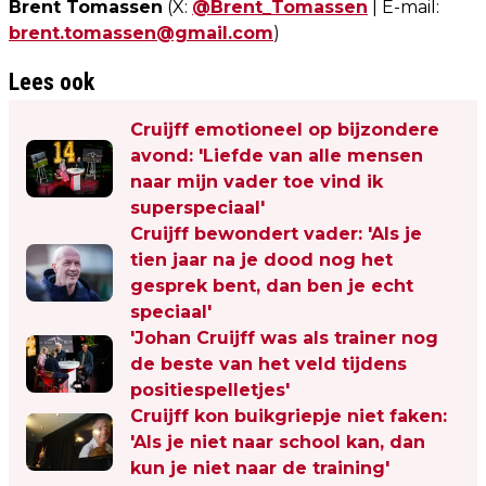
Brent Tomassen
(X:
@Brent_Tomassen
| E-mail:
brent.tomassen@gmail.com
)
Lees ook
Cruijff emotioneel op bijzondere
avond: 'Liefde van alle mensen
naar mijn vader toe vind ik
superspeciaal'
Cruijff bewondert vader: 'Als je
tien jaar na je dood nog het
gesprek bent, dan ben je echt
speciaal'
'Johan Cruijff was als trainer nog
de beste van het veld tijdens
positiespelletjes'
Cruijff kon buikgriepje niet faken:
'Als je niet naar school kan, dan
kun je niet naar de training'