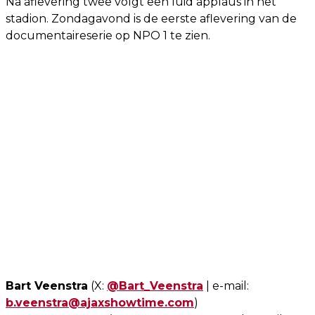
Na aflevering twee volgt een luid applaus in het
stadion. Zondagavond is de eerste aflevering van de
documentaireserie op NPO 1 te zien.
Bart Veenstra
(X:
@Bart_Veenstra
| e-mail:
b.veenstra@ajaxshowtime.com
)