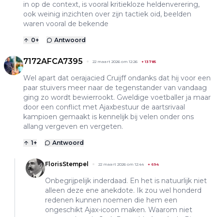
in op de context, is vooral kritiekloze heldenverering,
ook weinig inzichten over zijn tactiek oid, beelden
waren vooral de bekende
0
+
Antwoord
7172AFCA7395
22 maart 2026 om 12:26
+
13785
Wel apart dat oerajacied Cruijff ondanks dat hij voor een
paar stuivers meer naar de tegenstander van vandaag
ging zo wordt bewierrookt. Gweldige voetballer ja maar
door een conflict met Ajaxbestuur de aartsrivaal
kampioen gemaakt is kennelijk bij velen onder ons
allang vergeven en vergeten.
1
+
Antwoord
FlorisStempel
22 maart 2026 om 12:44
+
694
Onbegrijpelijk inderdaad. En het is natuurlijk niet
alleen deze ene anekdote. Ik zou wel honderd
redenen kunnen noemen die hem een
ongeschikt Ajax-icoon maken. Waarom niet