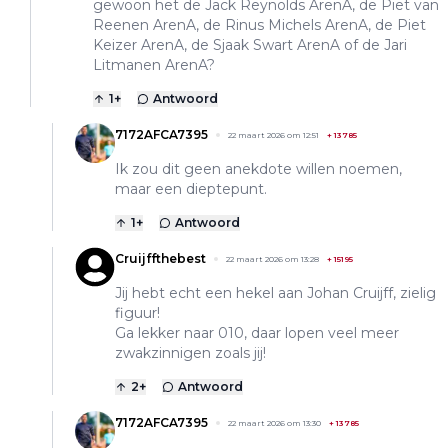
gewoon het de Jack Reynolds ArenA, de Piet van
Reenen ArenA, de Rinus Michels ArenA, de Piet
Keizer ArenA, de Sjaak Swart ArenA of de Jari
Litmanen ArenA?
1
+
Antwoord
7172AFCA7395
22 maart 2026 om 12:51
+
13785
Ik zou dit geen anekdote willen noemen,
maar een dieptepunt.
1
+
Antwoord
Cruijffthebest
22 maart 2026 om 13:28
+
15195
Jij hebt echt een hekel aan Johan Cruijff, zielig
figuur!
Ga lekker naar 010, daar lopen veel meer
zwakzinnigen zoals jij!
2
+
Antwoord
7172AFCA7395
22 maart 2026 om 13:30
+
13785