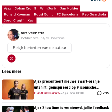
Ajax
Johan Cruijff
Wim Jonk
Jan Mulder
Ronald Koeman
Ruud Gullit
FC Barcelona
Pep Guardiola
Jordi Cruijff
Xavi
Bart Veenstra
Hoofdredacteur Ajax Showtime
Bekijk berichten van de auteur
Lees meer
Ajax presenteert nieuwe zwart-oranje
uitshirt: geïnspireerd op 9 iconische
295
momenten uit clubhistorie
HOOFDNIEUWS
•
23 jul. om 10:00
Ajax Showtime is vernieuwd: jullie feedback