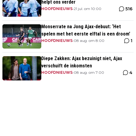
helpt ons verder
516
HOOFDNIEUWS
•
21 jul. om 10:00
Monserrate na Jong Ajax-debuut: ‘Het
spelen met het eerste elftal is een droom’
1
HOOFDNIEUWS
•
08 aug. om 8:00
Diepe Zakken: Ajax bezuinigt niet, Ajax
verschuift de inkomsten
4
HOOFDNIEUWS
•
08 aug. om 7:00