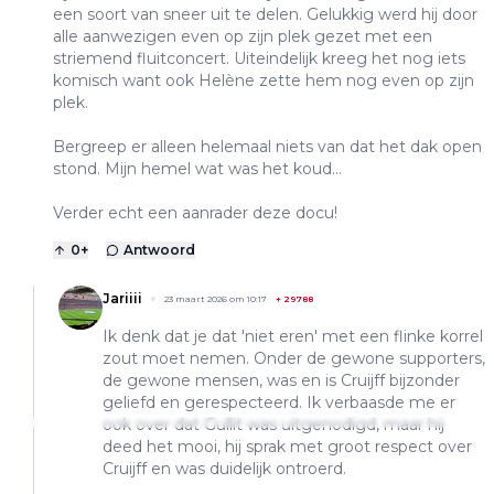
een soort van sneer uit te delen. Gelukkig werd hij door
alle aanwezigen even op zijn plek gezet met een
striemend fluitconcert. Uiteindelijk kreeg het nog iets
komisch want ook Helène zette hem nog even op zijn
plek.
Bergreep er alleen helemaal niets van dat het dak open
stond. Mijn hemel wat was het koud…
Verder echt een aanrader deze docu!
0
+
Antwoord
Jariiii
23 maart 2026 om 10:17
+
29788
Ik denk dat je dat 'niet eren' met een flinke korrel
zout moet nemen. Onder de gewone supporters,
de gewone mensen, was en is Cruijff bijzonder
geliefd en gerespecteerd. Ik verbaasde me er
ook over dat Gullit was uitgenodigd, maar hij
deed het mooi, hij sprak met groot respect over
Cruijff en was duidelijk ontroerd.