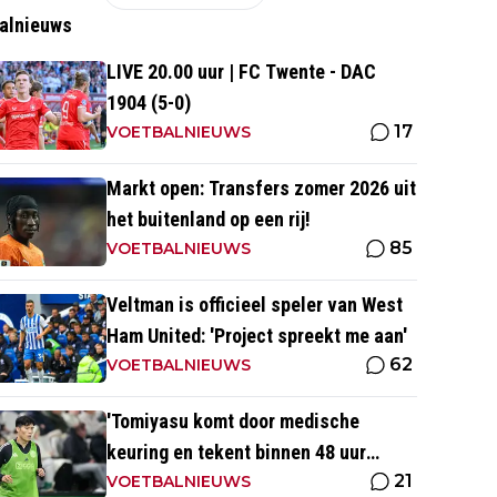
alnieuws
LIVE 20.00 uur | FC Twente - DAC
1904 (5-0)
17
VOETBALNIEUWS
Markt open: Transfers zomer 2026 uit
het buitenland op een rij!
85
VOETBALNIEUWS
Veltman is officieel speler van West
Ham United: 'Project spreekt me aan'
62
VOETBALNIEUWS
'Tomiyasu komt door medische
keuring en tekent binnen 48 uur
21
contract bij nieuwe club'
VOETBALNIEUWS