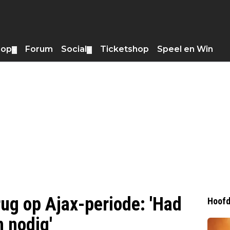
hop
Forum
Social
Ticketshop
Speel en Win
▼
▼
rug op Ajax-periode: 'Had
Hoofd
 nodig'