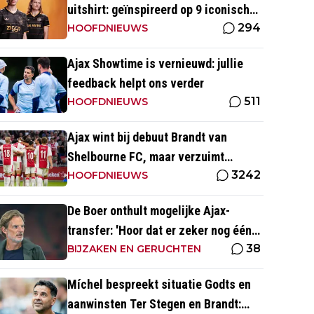
uitshirt: geïnspireerd op 9 iconische
294
momenten uit clubhistorie
HOOFDNIEUWS
Ajax Showtime is vernieuwd: jullie
feedback helpt ons verder
511
HOOFDNIEUWS
Ajax wint bij debuut Brandt van
Shelbourne FC, maar verzuimt
3242
afstand te nemen
HOOFDNIEUWS
De Boer onthult mogelijke Ajax-
transfer: 'Hoor dat er zeker nog één
38
groot kanon aankomt'
BIJZAKEN EN GERUCHTEN
Míchel bespreekt situatie Godts en
aanwinsten Ter Stegen en Brandt: