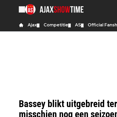
Ajax
Competitie
AS
Official Fans
▼
▼
▼
Bassey blikt uitgebreid te
misschien nog een seizoen