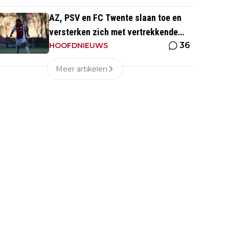
AZ, PSV en FC Twente slaan toe en
versterken zich met vertrekkende
36
Ajax-talenten
HOOFDNIEUWS
Meer artikelen