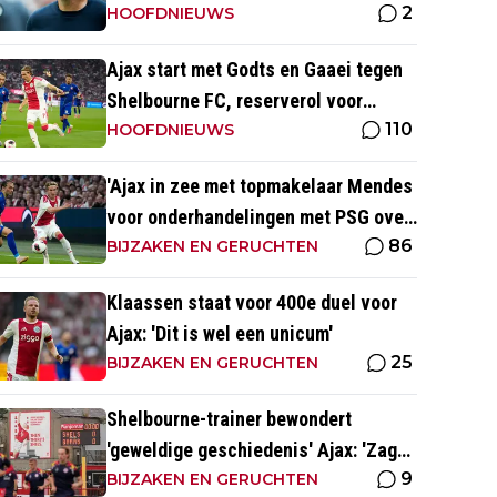
2
'Julian kan spelen in de slotfase'
HOOFDNIEUWS
Ajax start met Godts en Gaaei tegen
Shelbourne FC, reserverol voor
110
Brandt en Ter Stegen
HOOFDNIEUWS
'Ajax in zee met topmakelaar Mendes
voor onderhandelingen met PSG over
86
Godts'
BIJZAKEN EN GERUCHTEN
Klaassen staat voor 400e duel voor
Ajax: 'Dit is wel een unicum'
25
BIJZAKEN EN GERUCHTEN
Shelbourne-trainer bewondert
'geweldige geschiedenis' Ajax: 'Zag
9
Kluivert de winnende scoren'
BIJZAKEN EN GERUCHTEN