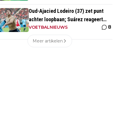
Oud-Ajacied Lodeiro (37) zet punt
achter loopbaan; Suárez reageert
8
emotioneel
VOETBALNIEUWS
Meer artikelen