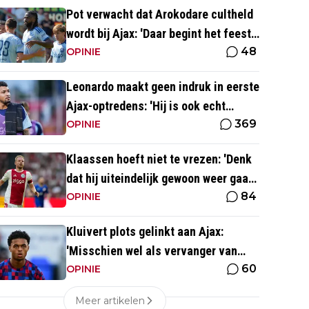
Pot verwacht dat Arokodare cultheld
wordt bij Ajax: 'Daar begint het feest
48
eigenlijk al'
OPINIE
Leonardo maakt geen indruk in eerste
Ajax-optredens: 'Hij is ook echt
369
langzaam'
OPINIE
Klaassen hoeft niet te vrezen: 'Denk
dat hij uiteindelijk gewoon weer gaat
84
spelen'
OPINIE
Kluivert plots gelinkt aan Ajax:
'Misschien wel als vervanger van
60
Mika Godts'
OPINIE
Meer artikelen