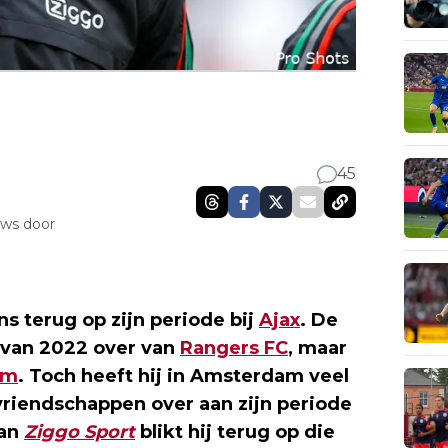
45
uws door
s terug op zijn periode bij
Ajax
. De
 van 2022 over van
Rangers FC
, maar
am
. Toch heeft hij in Amsterdam veel
vriendschappen over aan zijn periode
an
Ziggo Sport
blikt hij terug op die