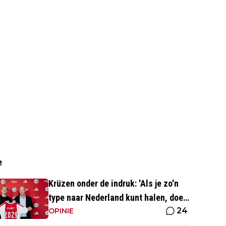
e
Krüzen onder de indruk: 'Als je zo'n
type naar Nederland kunt halen, doe
24
je iets goed'
OPINIE