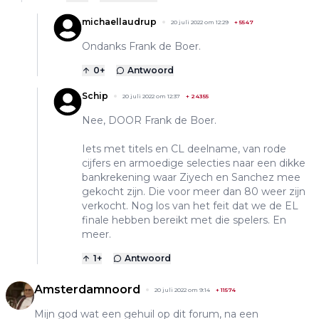
michaellaudrup
20 juli 2022 om 12:29
+
5547
Ondanks Frank de Boer.
0
+
Antwoord
Schip
20 juli 2022 om 12:37
+
24355
Nee, DOOR Frank de Boer.
Iets met titels en CL deelname, van rode
cijfers en armoedige selecties naar een dikke
bankrekening waar Ziyech en Sanchez mee
gekocht zijn. Die voor meer dan 80 weer zijn
verkocht. Nog los van het feit dat we de EL
finale hebben bereikt met die spelers. En
meer.
1
+
Antwoord
Amsterdamnoord
20 juli 2022 om 9:14
+
11574
Mijn god wat een gehuil op dit forum, na een