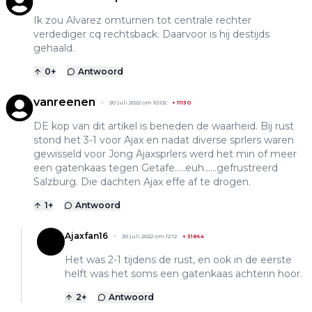
Ik zou Alvarez omturnen tot centrale rechter
verdediger cq rechtsback. Daarvoor is hij destijds
gehaald.
0
+
Antwoord
vanreenen
20 juli 2022 om 10:02
+
11130
DE kop van dit artikel is beneden de waarheid. Bij rust
stond het 3-1 voor Ajax en nadat diverse sprlers waren
gewisseld voor Jong Ajaxsprlers werd het min of meer
een gatenkaas tegen Getafe.....euh......gefrustreerd
Salzburg. Die dachten Ajax effe af te drogen.
1
+
Antwoord
Ajaxfan16
20 juli 2022 om 12:12
+
31864
Het was 2-1 tijdens de rust, en ook in de eerste
helft was het soms een gatenkaas achterin hoor.
2
+
Antwoord