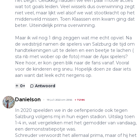
het begin. Gelukkig hadden we een paar mooie acties
wat tot goals leiden. Veel wissels dus overwinning zegt
niet veel, maar lijkt wel alsof we wat stootkracht op het
middenveld missen. Toen Klaassen erin kwam ging dat
beter. Uiteindelijk prima overwinning.
Maar ik wil nog 1 ding zeggen wat me echt opviel. Na
de wedstrijd namen de spelers van Salzburg de tijd om
handtekeningen uit te delen en een beetje te lachen (
sta nb met wober op de foto) maar de Ajax spelers?
Nee hoor, er kon geen blik naar de fans vanaf. Vooral
voor de kinderen erg sneu. Hopelijk doen ze daar iets
aan want dat leek echt nergens op.
0
+
Antwoord
Danielson
19 juli 2022 om 23:56
+
72186
In 2020 speelden we in de oefenperiode ook tegen
Salzburg volgens mij in hun eigen stadion. Uitslag toen
1-4 in, wat vergeleken met het gemodder van vandaag,
een demonstratiepotje was.
Schreuder verwoordt het allemaal prima, maar of hij het