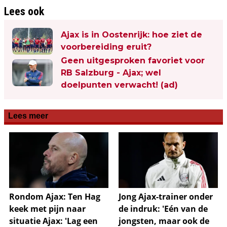
Lees ook
Ajax is in Oostenrijk: hoe ziet de
voorbereiding eruit?
Geen uitgesproken favoriet voor
RB Salzburg - Ajax; wel
doelpunten verwacht! (ad)