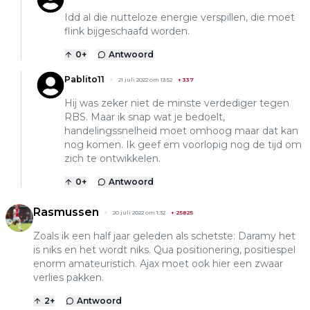
Idd al die nutteloze energie verspillen, die moet
flink bijgeschaafd worden.
0
+
Antwoord
Pablito11
21 juli 2022 om 13:52
+
337
Hij was zeker niet de minste verdediger tegen
RBS. Maar ik snap wat je bedoelt,
handelingssnelheid moet omhoog maar dat kan
nog komen. Ik geef em voorlopig nog de tijd om
zich te ontwikkelen.
0
+
Antwoord
Rasmussen
20 juli 2022 om 1:32
+
25825
Zoals ik een half jaar geleden als schetste: Daramy het
is niks en het wordt niks. Qua positionering, positiespel
enorm amateuristich. Ajax moet ook hier een zwaar
verlies pakken.
2
+
Antwoord