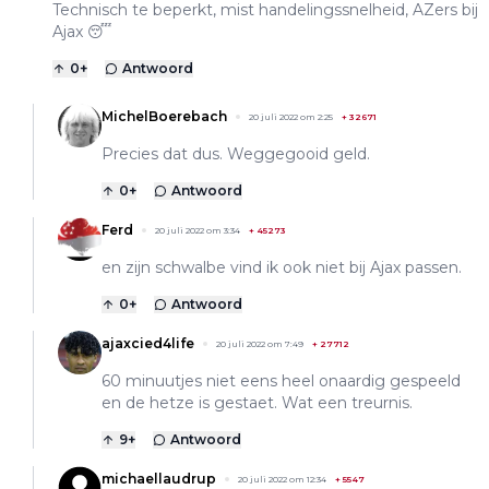
Technisch te beperkt, mist handelingssnelheid, AZers bij
Ajax 😴
0
+
Antwoord
MichelBoerebach
20 juli 2022 om 2:25
+
32671
Precies dat dus. Weggegooid geld.
0
+
Antwoord
Ferd
20 juli 2022 om 3:34
+
45273
en zijn schwalbe vind ik ook niet bij Ajax passen.
0
+
Antwoord
ajaxcied4life
20 juli 2022 om 7:49
+
27712
60 minuutjes niet eens heel onaardig gespeeld
en de hetze is gestaet. Wat een treurnis.
9
+
Antwoord
michaellaudrup
20 juli 2022 om 12:34
+
5547