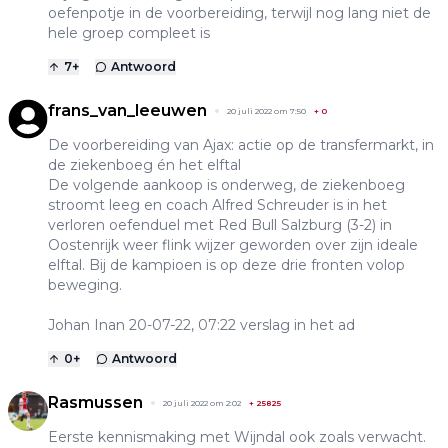
oefenpotje in de voorbereiding, terwijl nog lang niet de
hele groep compleet is
7
+
Antwoord
frans_van_leeuwen
20 juli 2022 om 7:50
+
0
De voorbereiding van Ajax: actie op de transfermarkt, in
de ziekenboeg én het elftal
De volgende aankoop is onderweg, de ziekenboeg
stroomt leeg en coach Alfred Schreuder is in het
verloren oefenduel met Red Bull Salzburg (3-2) in
Oostenrijk weer flink wijzer geworden over zijn ideale
elftal. Bij de kampioen is op deze drie fronten volop
beweging.
Johan Inan 20-07-22, 07:22 verslag in het ad
0
+
Antwoord
Rasmussen
20 juli 2022 om 2:02
+
25825
Eerste kennismaking met Wijndal ook zoals verwacht.