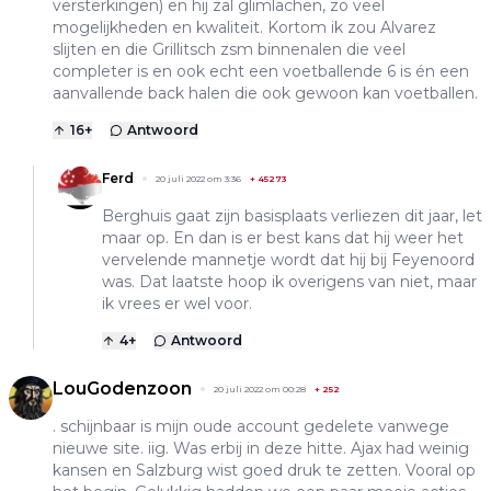
versterkingen) en hij zal glimlachen, zo veel
mogelijkheden en kwaliteit. Kortom ik zou Alvarez
slijten en die Grillitsch zsm binnenalen die veel
completer is en ook echt een voetballende 6 is én een
aanvallende back halen die ook gewoon kan voetballen.
16
+
Antwoord
Ferd
20 juli 2022 om 3:36
+
45273
Berghuis gaat zijn basisplaats verliezen dit jaar, let
maar op. En dan is er best kans dat hij weer het
vervelende mannetje wordt dat hij bij Feyenoord
was. Dat laatste hoop ik overigens van niet, maar
ik vrees er wel voor.
4
+
Antwoord
LouGodenzoon
20 juli 2022 om 00:28
+
252
. schijnbaar is mijn oude account gedelete vanwege
nieuwe site. iig. Was erbij in deze hitte. Ajax had weinig
kansen en Salzburg wist goed druk te zetten. Vooral op