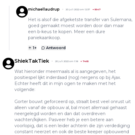
michaellaudrup
20 juli 2022 om 12:37
+
5547
Het is alsof die afgeketste transfer van Sulemana,
goed gemaakt moest worden door dan maar
een b-keus te kopen. Meer een dure
paniekaankoop.
1
+
Antwoord
ShiekTakTiek
20 juli 2022 om 1:18
+
7465
Wat hieronder meermaals al is aangegeven, het
positiespel lijkt inderdaad (nog) nergens op bij Ajax.
Echter heeft dit in mijn ogen te maken met het
volgende:
Gorter bouwt geforceerd op, straalt best veel onrust uit
alleen vanaf de opbouw al, bal moet allemaal gehaast
neergelegd worden en dan dat overdreven
wachten/kijken. Pasveer heb je een betere aan
voorlopig, dat is een leider achterin die zijn verdediging
constant neerzet en ook de beste keeper opbouwend