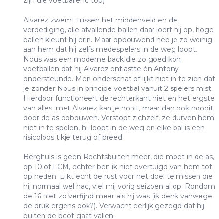
zijn die voetballend top)
Alvarez zwemt tussen het middenveld en de
verdediging, alle afvallende ballen daar loert hij op, hoge
ballen kleunt hij erin. Maar opbouwend heb je zo weinig
aan hem dat hij zelfs medespelers in de weg loopt.
Nous was een moderne back die zo goed kon
voetballen dat hij Alvarez ontlastte én Antony
ondersteunde. Men onderschat of lijkt niet in te zien dat
je zonder Nous in principe voetbal vanuit 2 spelers mist.
Hierdoor functioneert de rechterkant niet en het ergste
van alles: met Alvarez kan je nooit, maar dan ook noooit
door de as opbouwen. Verstopt zichzelf, ze durven hem
niet in te spelen, hij loopt in de weg en elke bal is een
risicoloos tikje terug of breed.
Berghuis is geen Rechtsbuiten meer, die moet in de as,
op 10 of LCM, echter ben ik niet overtuigd van hem tot
op heden. Lijkt echt de rust voor het doel te missen die
hij normaal wel had, viel mij vorig seizoen al op. Rondom
de 16 niet zo verfijnd meer als hij was (ik denk vanwege
de druk ergens ook?). Verwacht eerlijk gezegd dat hij
buiten de boot gaat vallen.