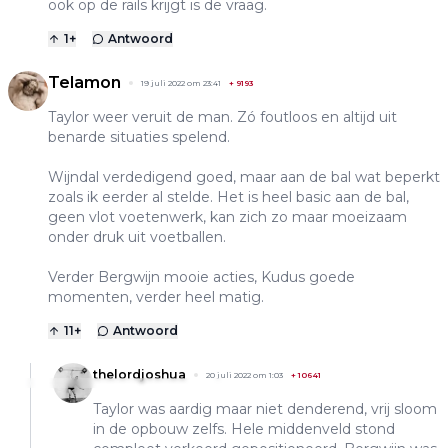
ook op de rails krijgt is de vraag.
1
+
Antwoord
Telamon
19 juli 2022 om 23:41
+
9193
Taylor weer veruit de man. Zó foutloos en altijd uit
benarde situaties spelend.
Wijndal verdedigend goed, maar aan de bal wat beperkt
zoals ik eerder al stelde. Het is heel basic aan de bal,
geen vlot voetenwerk, kan zich zo maar moeizaam
onder druk uit voetballen.
Verder Bergwijn mooie acties, Kudus goede
momenten, verder heel matig.
11
+
Antwoord
thelordjoshua
20 juli 2022 om 1:03
+
10641
Taylor was aardig maar niet denderend, vrij sloom
in de opbouw zelfs. Hele middenveld stond