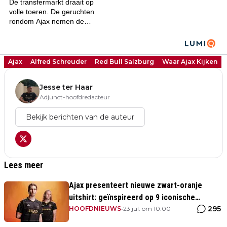
Ajax
Alfred Schreuder
Red Bull Salzburg
Waar Ajax Kijken
Jesse ter Haar
Adjunct-hoofdredacteur
Bekijk berichten van de auteur
Lees meer
Ajax presenteert nieuwe zwart-oranje
uitshirt: geïnspireerd op 9 iconische
295
momenten uit clubhistorie
HOOFDNIEUWS
•
23 jul. om 10:00