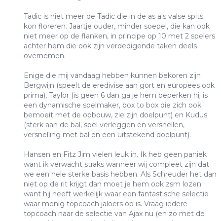
Tadic is niet meer de Tadic die in de as als valse spits
kon floreren. Jaartje ouder, minder soepel, die kan ook
niet meer op de flanken, in principe op 10 met 2 spelers
achter hem die ook zijn verdedigende taken deels
overnemen.
Enige die mij vandaag hebben kunnen bekoren zijn
Bergwijn (speelt de eredivise aan gort en europees ook
prima), Taylor (is geen 6 dan ga je hem beperken hij is
een dynamische spelmaker, box to box die zich ook
bemoeit met de opbouw, zie zijn doelpunt) en Kudus
(sterk aan de bal, spel verleggen en versnellen,
versnelling met bal en een uitstekend doelpunt).
Hansen en Fitz Jim vielen leuk in. Ik heb geen paniek
want ik verwacht straks wanneer wij compleet zijn dat
we een hele sterke basis hebben. Als Schreuder het dan
niet op de rit krijgt dan moet je hem ook zsm lozen
want hij heeft werkelijk waar een fantastische selectie
waar menig topcoach jaloers op is. Vraag iedere
topcoach naar de selectie van Ajax nu (en zo met de