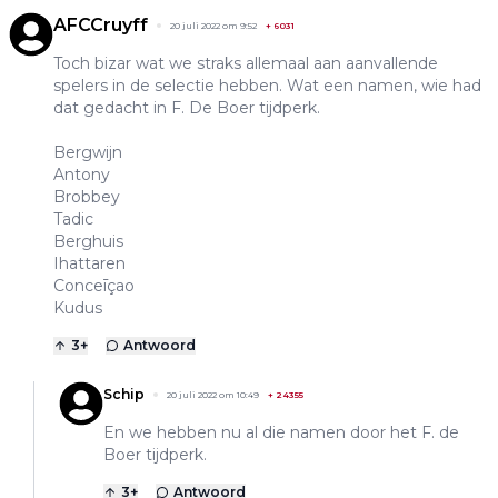
AFCCruyff
20 juli 2022 om 9:52
+
6031
Toch bizar wat we straks allemaal aan aanvallende
spelers in de selectie hebben. Wat een namen, wie had
dat gedacht in F. De Boer tijdperk.
Bergwijn
Antony
Brobbey
Tadic
Berghuis
Ihattaren
Conceīçao
Kudus
3
+
Antwoord
Schip
20 juli 2022 om 10:49
+
24355
En we hebben nu al die namen door het F. de
Boer tijdperk.
3
+
Antwoord