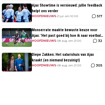
Ajax Showtime is vernieuwd: jullie feedback
helpt ons verder
517
HOOFDNIEUWS
•
21 jul. om 10:00
Monserrate maakte bewuste keuze voor
Ajax: 'Het past goed bij hoe ik naar voetbal
32
kijk’
HOOFDNIEUWS
•
08 aug. om 21:00
Diepe Zakken: Het salarishuis van Ajax
kraakt (en niemand bezuinigt)
305
HOOFDNIEUWS
•
08 aug. om 21:00