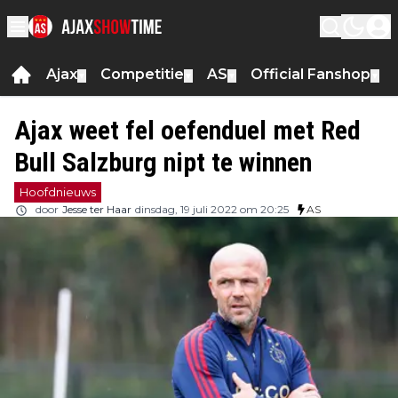
Ajax
Competitie
AS
Official Fanshop
▼
▼
▼
▼
Ajax weet fel oefenduel met Red
Bull Salzburg nipt te winnen
Hoofdnieuws
door
Jesse ter Haar
dinsdag, 19 juli 2022 om 20:25
AS