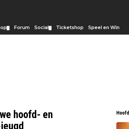
hop
Forum
Social
Ticketshop
Speel en Win
▼
▼
uwe hoofd- en
Hoofd
-jeugd