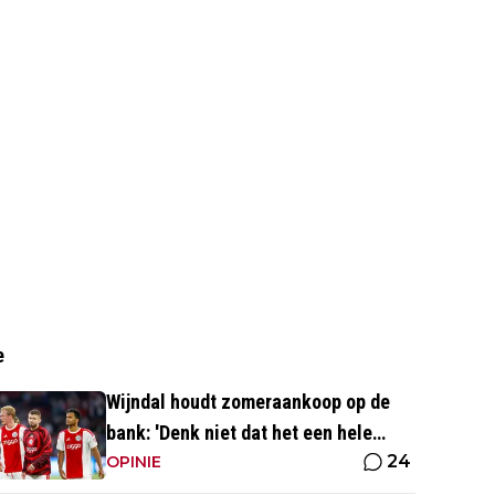
e
Wijndal houdt zomeraankoop op de
bank: 'Denk niet dat het een hele
24
goede verdediger is'
OPINIE