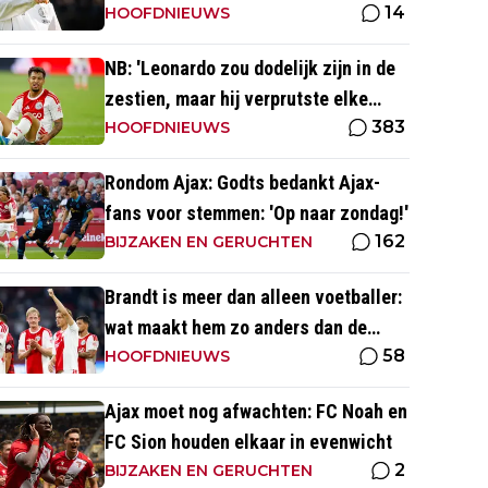
14
Nuijten
HOOFDNIEUWS
NB: 'Leonardo zou dodelijk zijn in de
zestien, maar hij verprutste elke
383
kans'
HOOFDNIEUWS
Rondom Ajax: Godts bedankt Ajax-
fans voor stemmen: 'Op naar zondag!'
162
BIJZAKEN EN GERUCHTEN
Brandt is meer dan alleen voetballer:
wat maakt hem zo anders dan de
58
'gemiddelde' voetballer?
HOOFDNIEUWS
Ajax moet nog afwachten: FC Noah en
FC Sion houden elkaar in evenwicht
2
BIJZAKEN EN GERUCHTEN