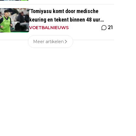
'Tomiyasu komt door medische
keuring en tekent binnen 48 uur
21
contract bij nieuwe club'
VOETBALNIEUWS
Meer artikelen