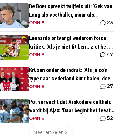
De Boer spreekt twijfels uit: 'Gek van
Lang als voetballer, maar als
23
persoonlijkheid niet'
OPINIE
Leonardo ontvangt wederom forse
kritiek: 'Als je niet fit bent, ziet het er
47
best wel slecht uit'
OPINIE
Krüzen onder de indruk: 'Als je zo'n
type naar Nederland kunt halen, doe
27
je iets goed'
OPINIE
Pot verwacht dat Arokodare cultheld
wordt bij Ajax: 'Daar begint het feest
52
eigenlijk al'
OPINIE
Meer artikelen