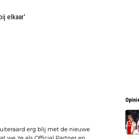
ij elkaar'
Opini
 uiteraard erg blij met de nieuwe
t we ze als Official Partner en