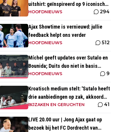
uitshirt: geïnspireerd op 9 iconische
294
momenten uit clubhistorie
HOOFDNIEUWS
Ajax Showtime is vernieuwd: jullie
feedback helpt ons verder
512
HOOFDNIEUWS
Míchel geeft updates over Sutalo en
Bounida; Duits duo niet in basis
9
tegen PEC Zwolle
HOOFDNIEUWS
Kroatisch medium stelt: 'Sutalo heeft
drie aanbiedingen op zak, akkoord
41
blijft nog uit'
BIJZAKEN EN GERUCHTEN
LIVE 20.00 uur | Jong Ajax gaat op
bezoek bij het FC Dordrecht van