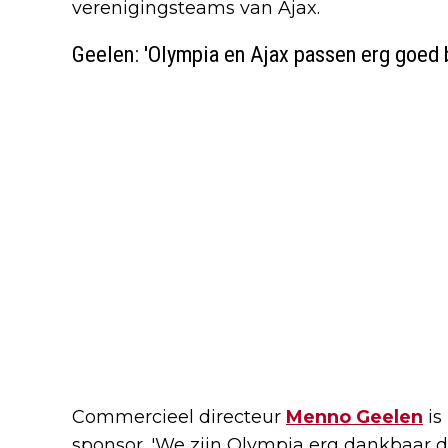
verenigingsteams van Ajax.
Geelen: 'Olympia en Ajax passen erg goed b
Commercieel directeur
Menno Geelen
is
sponsor. 'We zijn Olympia erg dankbaar da