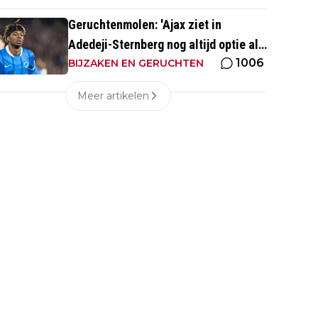
Geruchtenmolen: 'Ajax ziet in
Adedeji-Sternberg nog altijd optie als
1006
Godts vertrekt'
BIJZAKEN EN GERUCHTEN
Meer artikelen