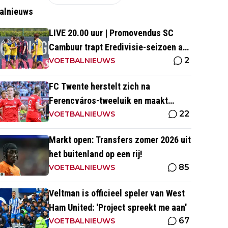
alnieuws
LIVE 20.00 uur | Promovendus SC
Cambuur trapt Eredivisie-seizoen af
2
tegen Excelsior
VOETBALNIEUWS
FC Twente herstelt zich na
Ferencváros-tweeluik en maakt
22
gehakt van Slowaakse opponent
VOETBALNIEUWS
Markt open: Transfers zomer 2026 uit
het buitenland op een rij!
85
VOETBALNIEUWS
Veltman is officieel speler van West
Ham United: 'Project spreekt me aan'
67
VOETBALNIEUWS