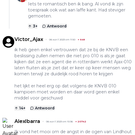
Iets te romantisch ben ik bang. Al vond ik zijn
toespraak ook wat aan laffe kant. Had steviger
gemoeten.
3
+
Antwoord
Victor_Ajax
06 april 2023 om 11:50
+
648
ik heb geen enkel vertrouwen dat ze bij de KNVB een
beslissing zullen nemen die niet pro 010 is als je gaat
kijken dat ze een agent die in rotterdam werkt Ajax-010
laten fluiten als je ziet dat er keer op keer mensen weg
komen terwijl ze duidelijk rood horen te krijgen
het lijkt er heel erg op dat volgens de KNVB 010
kampioen moet worden en daar word geen enkel
middel voor geschuwd
14
+
Antwoord
AlexIbarra
06 april 2023 om 10:36
+
20742
Ik vond het mooi om de angst in de ogen van Lindhout