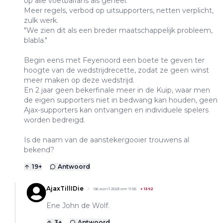
op alle voetbalfans als geheel.
Meer regels, verbod op uitsupporters, netten verplicht,
zulk werk.
"We zien dit als een breder maatschappelijk probleem,
blabla."
Begin eens met Feyenoord een boete te geven ter
hoogte van de wedstrijdrecette, zodat ze geen winst
meer maken op deze wedstrijd.
En 2 jaar geen bekerfinale meer in de Kuip, waar men
de eigen supporters niet in bedwang kan houden, geen
Ajax-supporters kan ontvangen en individuele spelers
worden bedreigd.
Is de naam van de aanstekergooier trouwens al
bekend?
19
+
Antwoord
AjaxTillIDie
06 april 2023 om 11:55
+
1392
Ene John de Wolf.
3
+
Antwoord