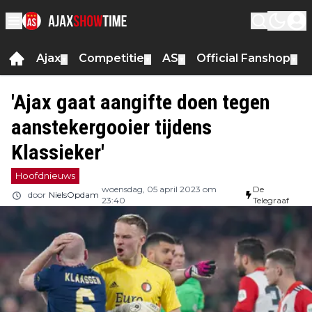
Ajax
Competitie
AS
Official Fanshop
▼
▼
▼
▼
'Ajax gaat aangifte doen tegen
aanstekergooier tijdens
Klassieker'
Hoofdnieuws
woensdag, 05 april 2023 om
De
door
NielsOpdam
23:40
Telegraaf