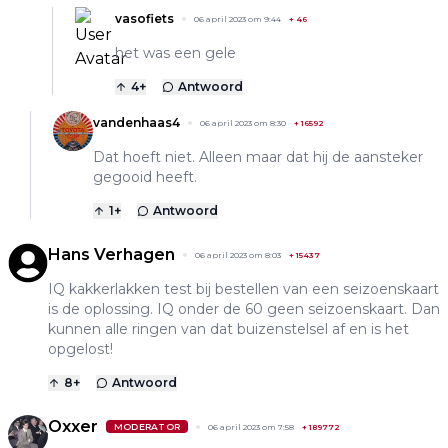
vasofiets
06 april 2023 om 9:44
+
46
het was een gele
4
+
Antwoord
vandenhaas4
06 april 2023 om 8:30
+
16592
Dat hoeft niet. Alleen maar dat hij de aansteker
gegooid heeft.
1
+
Antwoord
Hans Verhagen
06 april 2023 om 8:03
+
15437
IQ kakkerlakken test bij bestellen van een seizoenskaart
is de oplossing. IQ onder de 60 geen seizoenskaart. Dan
kunnen alle ringen van dat buizenstelsel af en is het
opgelost!
8
+
Antwoord
Oxxer
MODERATOR
06 april 2023 om 7:58
+
189772