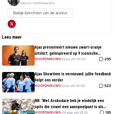
Adjunct-hoofdredacteur
Bekijk berichten van de auteur
Lees meer
Ajax presenteert nieuwe zwart-oranje
uitshirt: geïnspireerd op 9 iconische
295
momenten uit clubhistorie
HOOFDNIEUWS
•
23 jul. om 10:00
Ajax Showtime is vernieuwd: jullie feedback
helpt ons verder
523
HOOFDNIEUWS
•
21 jul. om 10:00
NB: 'Met Arokodare heb je eindelijk een
spits die zowel een aanspeelpunt is als
195
diepte heeft'
HOOFDNIEUWS
•
09 aug. om 23:25