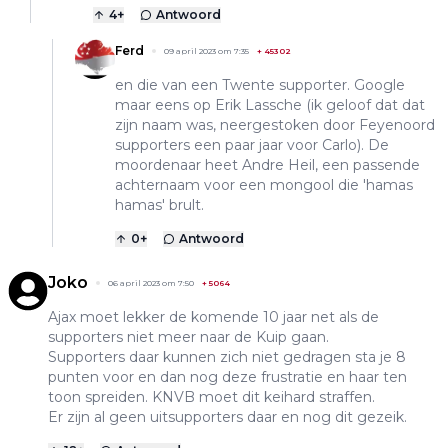
4
+
Antwoord
Ferd
09 april 2023 om 7:35
+
45302
en die van een Twente supporter. Google
maar eens op Erik Lassche (ik geloof dat dat
zijn naam was, neergestoken door Feyenoord
supporters een paar jaar voor Carlo). De
moordenaar heet Andre Heil, een passende
achternaam voor een mongool die 'hamas
hamas' brult.
0
+
Antwoord
Joko
06 april 2023 om 7:50
+
5064
Ajax moet lekker de komende 10 jaar net als de
supporters niet meer naar de Kuip gaan.
Supporters daar kunnen zich niet gedragen sta je 8
punten voor en dan nog deze frustratie en haar ten
toon spreiden. KNVB moet dit keihard straffen.
Er zijn al geen uitsupporters daar en nog dit gezeik.