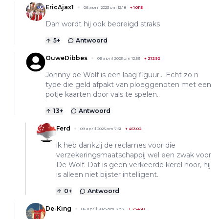
EricAjax1
06 april 2023 om 12:18
+
10115
Dan wordt hij ook bedreigd straks
5
+
Antwoord
OuweDibbes
06 april 2023 om 12:59
+
21292
Johnny de Wolf is een laag figuur... Echt zo n
type die geld afpakt van ploeggenoten met een
potje kaarten door vals te spelen..
13
+
Antwoord
Ferd
09 april 2023 om 7:31
+
45302
ik heb dankzij de reclames voor die
verzekeringsmaatschappij wel een zwak voor
De Wolf. Dat is geen verkeerde kerel hoor, hij
is alleen niet bijster intelligent.
0
+
Antwoord
De-King
06 april 2023 om 16:57
+
25450