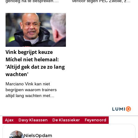
Ajax
Davy Klaassen
De Klassieker
Feyenoord
NielsOpdam