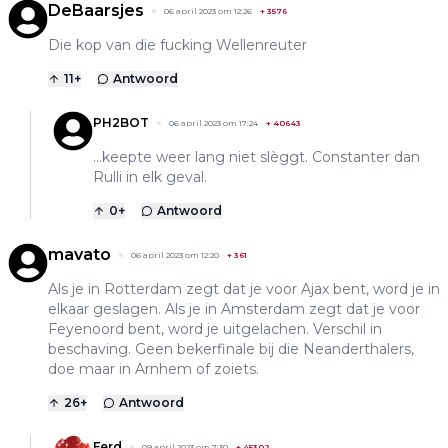
DeBaarsjes
06 april 2023 om 12:26
+
3576
Die kop van die fucking Wellenreuter
11
+
Antwoord
PH2BOT
06 april 2023 om 17:24
+
40643
...keepte weer lang niet slèggt. Constanter dan
Rulli in elk geval.
0
+
Antwoord
mavato
06 april 2023 om 12:20
+
361
Als je in Rotterdam zegt dat je voor Ajax bent, word je in
elkaar geslagen. Als je in Amsterdam zegt dat je voor
Feyenoord bent, word je uitgelachen. Verschil in
beschaving. Geen bekerfinale bij die Neanderthalers,
doe maar in Arnhem of zoiets.
26
+
Antwoord
Ferd
09 april 2023 om 7:30
+
45302