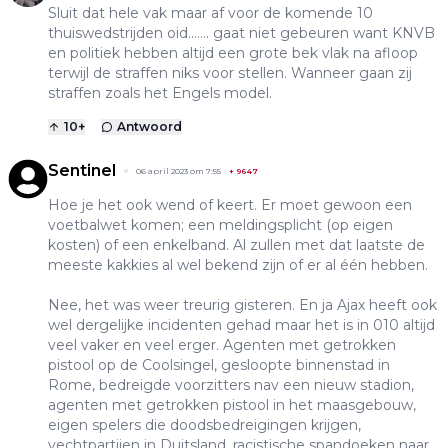
Sluit dat hele vak maar af voor de komende 10
thuiswedstrijden oid……. gaat niet gebeuren want KNVB
en politiek hebben altijd een grote bek vlak na afloop
terwijl de straffen niks voor stellen. Wanneer gaan zij
straffen zoals het Engels model.
10
+
Antwoord
Sentinel
06 april 2023 om 7:55
+
9647
Hoe je het ook wend of keert. Er moet gewoon een
voetbalwet komen; een meldingsplicht (op eigen
kosten) of een enkelband. Al zullen met dat laatste de
meeste kakkies al wel bekend zijn of er al één hebben.
Nee, het was weer treurig gisteren. En ja Ajax heeft ook
wel dergelijke incidenten gehad maar het is in 010 altijd
veel vaker en veel erger. Agenten met getrokken
pistool op de Coolsingel, gesloopte binnenstad in
Rome, bedreigde voorzitters nav een nieuw stadion,
agenten met getrokken pistool in het maasgebouw,
eigen spelers die doodsbedreigingen krijgen,
vechtpartijen in Duitsland, racistische spandoeken naar