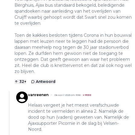
Berghuis, Ajax bus standaard bekogeld, beledigende
spandoeken naar aanleiding van het overlijden van
Cruijff waarbij gehoopt wordt dat Swart snel zou komen
te overlijden.
Toen de kakkies besloten tijdens Corona in hun bouwval
lappen met leuzen neer te leggen had de persoon die
daaraan meehielp nog tegen de 30 jaar stadionverbod
lopen. Ze durfden hem gewoon niet de toegang te
ontzeggen. Dat geeft gewoon aan waar het probleem
zit. Heel die club is knetterverrot en dat zal ook nog wel
zo blijven.
32
+
Antwoord
vanreenen
06 april 2023 om 9:58
+
11130
Helaas vergeet je het meest verafschuwde
incident te vermelden in alinea 2. Namelijk de
dood op hun (vaders) geweten van. Namelijk de
Ajaxsupporter Picornie in de slag bij Velsen-
Noord.