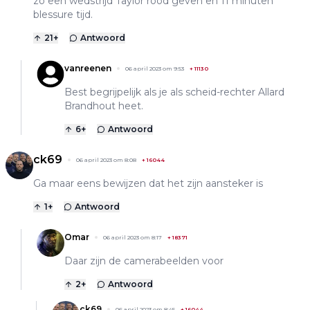
zo een wedstrijd Taylor rood geven en 11 minuten
blessure tijd.
21
+
Antwoord
vanreenen
06 april 2023 om 9:53
+
11130
Best begrijpelijk als je als scheid-rechter Allard
Brandhout heet.
6
+
Antwoord
ck69
06 april 2023 om 8:08
+
16044
Ga maar eens bewijzen dat het zijn aansteker is
1
+
Antwoord
Omar
06 april 2023 om 8:17
+
18371
Daar zijn de camerabeelden voor
2
+
Antwoord
ck69
06 april 2023 om 8:45
+
16044