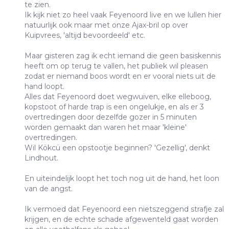
te zien.
Ik kijk niet zo heel vaak Feyenoord live en we lullen hier
natuurlijk ook maar met onze Ajax-bril op over
Kuipvrees, 'altijd bevoordeeld' etc.
Maar gisteren zag ik echt iemand die geen basiskennis
heeft om op terug te vallen, het publiek wil pleasen
zodat er niemand boos wordt en er vooral niets uit de
hand loopt.
Alles dat Feyenoord doet wegwuiven, elke elleboog,
kopstoot of harde trap is een ongelukje, en als er 3
overtredingen door dezelfde gozer in 5 minuten
worden gemaakt dan waren het maar 'kleine'
overtredingen.
Wil Kökcü een opstootje beginnen? 'Gezellig', denkt
Lindhout.
En uiteindelijk loopt het toch nog uit de hand, het loon
van de angst.
Ik vermoed dat Feyenoord een nietszeggend strafje zal
krijgen, en de echte schade afgewenteld gaat worden