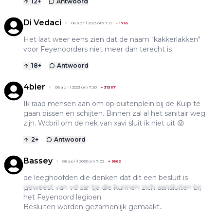
12
+
Antwoord
Di Vedaci
06 april 2023 om 7:21
+
1765
Het laat weer eens zien dat de naam "kakkerlakken"
voor Feyenoorders niet meer dan terecht is
18
+
Antwoord
4bier
06 april 2023 om 7:20
+
31367
Ik raad mensen aan om op buitenplein bij de Kuip te
gaan pissen en schijten. Binnen zal al het sanitair weg
zijn. Wcbril om de nek van xavi sluit ik niet uit 😜
2
+
Antwoord
Bassey
06 april 2023 om 7:02
+
9562
de leeghoofden die denken dat dit een besluit is
geweest van vd sar tja die kunnen zich aansluiten bij
het Feyenoord legioen.
Besluiten worden gezamenlijk gemaakt..