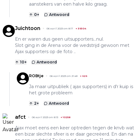
aanstekers van een halve kilo graag.
0
+
Antwoord
Juichtoon
06 april 2023 om 8:17
+
39304
En er waren dus geen uitsupporters...nul.
Slot ging in de Arena voor de wedstrijd gewoon met
Ajax supporters op de foto ..
10
+
Antwoord
ROBtje
06 april 2023 om 21:48
+
626
Ja maar uitpubliek ( ajax supporters) in d'r kuip is
het grote probleem
2
+
Antwoord
afct
06 april 2023 om 8:13
+
10258
Ajax moet eens een keer optreden tegen de knvb wat
een bizar slechte sfeer is er daar gecreëerd. En dan na