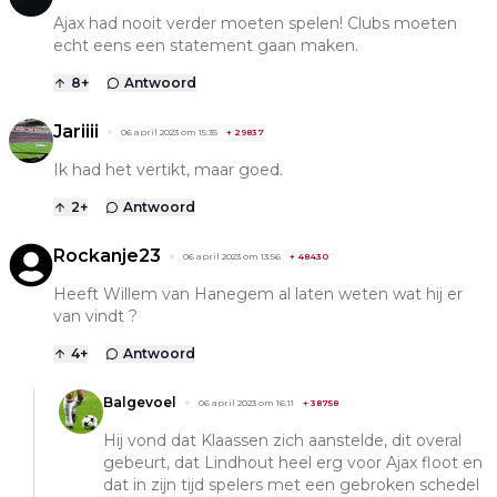
Ajax had nooit verder moeten spelen! Clubs moeten
echt eens een statement gaan maken.
8
+
Antwoord
Jariiii
06 april 2023 om 15:35
+
29837
Ik had het vertikt, maar goed.
2
+
Antwoord
Rockanje23
06 april 2023 om 13:56
+
48430
Heeft Willem van Hanegem al laten weten wat hij er
van vindt ?
4
+
Antwoord
Balgevoel
06 april 2023 om 16:11
+
38758
Hij vond dat Klaassen zich aanstelde, dit overal
gebeurt, dat Lindhout heel erg voor Ajax floot en
dat in zijn tijd spelers met een gebroken schedel