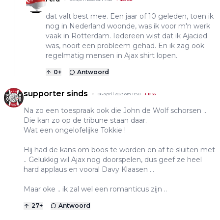
dat valt best mee. Een jaar of 10 geleden, toen ik
nog in Nederland woonde, was ik voor m'n werk
vaak in Rotterdam. Iedereen wist dat ik Ajacied
was, nooit een probleem gehad. En ik zag ook
regelmatig mensen in Ajax shirt lopen.
0
+
Antwoord
supporter sinds
06 april 2023 om 11:58
+
8155
Na zo een toespraak ook die John de Wolf schorsen ..
Die kan zo op de tribune staan daar.
Wat een ongelofelijke Tokkie !
Hij had de kans om boos te worden en af te sluiten met
.. Gelukkig wil Ajax nog doorspelen, dus geef ze heel
hard applaus en vooral Davy Klaasen ...
Maar oke .. ik zal wel een romanticus zijn ..
27
+
Antwoord