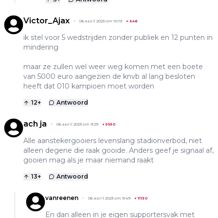
Victor_Ajax
06 april 2023 om 10:19
+
648
ik stel voor 5 wedstrijden zonder publiek en 12 punten in
mindering
maar ze zullen wel weer weg komen met een boete
van 5000 euro aangezien de knvb al lang besloten
heeft dat 010 kampioen moet worden
12
+
Antwoord
ach ja
06 april 2023 om 9:29
+
5930
Alle aanstekergooiers levenslang stadionverbod, niet
alleen degene die raak gooide. Anders geef je signaal af,
gooien mag als je maar niemand raakt
13
+
Antwoord
vanreenen
06 april 2023 om 9:49
+
11130
En dan alleen in je eigen supportersvak met