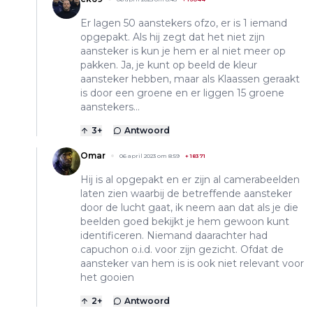
Er lagen 50 aanstekers ofzo, er is 1 iemand
opgepakt. Als hij zegt dat het niet zijn
aansteker is kun je hem er al niet meer op
pakken. Ja, je kunt op beeld de kleur
aansteker hebben, maar als Klaassen geraakt
is door een groene en er liggen 15 groene
aanstekers...
3
+
Antwoord
Omar
06 april 2023 om 8:59
+
18371
Hij is al opgepakt en er zijn al camerabeelden
laten zien waarbij de betreffende aansteker
door de lucht gaat, ik neem aan dat als je die
beelden goed bekijkt je hem gewoon kunt
identificeren. Niemand daarachter had
capuchon o.i.d. voor zijn gezicht. Ofdat de
aansteker van hem is is ook niet relevant voor
het gooien
2
+
Antwoord