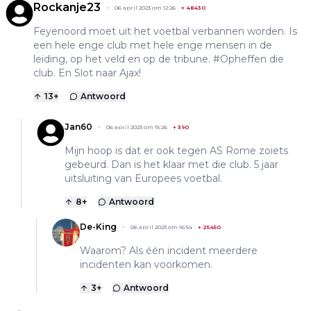
Rockanje23
06 april 2023 om 12:26
+
48430
Feyenoord moet uit het voetbal verbannen worden. Is
een hele enge club met hele enge mensen in de
leiding, op het veld en op de tribune. #Opheffen die
club. En Slot naar Ajax!
13
+
Antwoord
Jan60
06 april 2023 om 15:26
+
390
Mijn hoop is dat er ook tegen AS Rome zoiets
gebeurd. Dan is het klaar met die club. 5 jaar
uitsluiting van Europees voetbal.
8
+
Antwoord
De-King
06 april 2023 om 16:54
+
25450
Waarom? Als één incident meerdere
incidenten kan voorkomen.
3
+
Antwoord