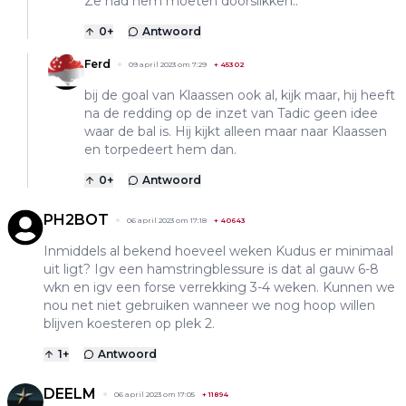
Ze had hem moeten doorslikken..
0
+
Antwoord
Ferd
09 april 2023 om 7:29
+
45302
bij de goal van Klaassen ook al, kijk maar, hij heeft
na de redding op de inzet van Tadic geen idee
waar de bal is. Hij kijkt alleen maar naar Klaassen
en torpedeert hem dan.
0
+
Antwoord
PH2BOT
06 april 2023 om 17:18
+
40643
Inmiddels al bekend hoeveel weken Kudus er minimaal
uit ligt? Igv een hamstringblessure is dat al gauw 6-8
wkn en igv een forse verrekking 3-4 weken. Kunnen we
nou net niet gebruiken wanneer we nog hoop willen
blijven koesteren op plek 2.
1
+
Antwoord
DEELM
06 april 2023 om 17:05
+
11894