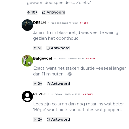
gewoon doorspeelden... Zoiets?
10
+
Antwoord
DEELM
06 april 2023 om 16:48
+
11894
Ja en 11min blessuretijd was veel te weinig
gezien het oponthoud.
5
+
Antwoord
Balgevoel
06 april 2023 om 17:00
+
38758
Exact, want het staken duurde veeeeel langer
dan 11 minuten... 😂
2
+
Antwoord
PH2BOT
06 april 2023 om 17:22
+
40643
Lees zijn column dan nog maar 'ns wat beter
'Bégé' want niets van dat alles wat jij oppert.
2
+
Antwoord