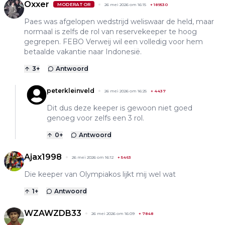
Oxxer
MODERATOR
26 mei 2026 om 16:15
+
189530
Paes was afgelopen wedstrijd weliswaar de held, maar
normaal is zelfs de rol van reservekeeper te hoog
gegrepen. FEBO Verweij wil een volledig voor hem
betaalde vakantie naar Indonesië.
3
+
Antwoord
peterkleinveld
26 mei 2026 om 16:25
+
4437
Dit dus deze keeper is gewoon niet goed
genoeg voor zelfs een 3 rol.
0
+
Antwoord
Ajax1998
26 mei 2026 om 16:12
+
5463
Die keeper van Olympiakos lijkt mij wel wat
1
+
Antwoord
WZAWZDB33
26 mei 2026 om 16:09
+
7848