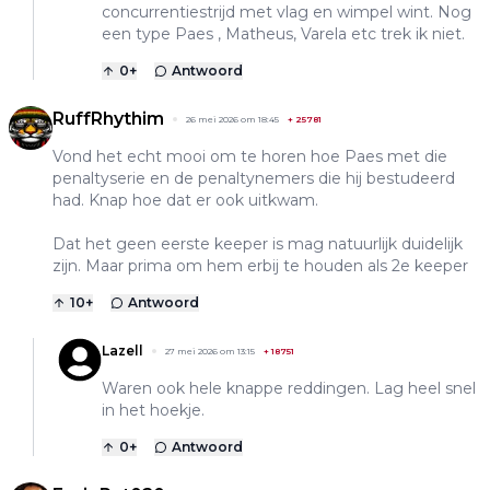
concurrentiestrijd met vlag en wimpel wint. Nog
een type Paes , Matheus, Varela etc trek ik niet.
0
+
Antwoord
RuffRhythim
26 mei 2026 om 18:45
+
25781
Vond het echt mooi om te horen hoe Paes met die
penaltyserie en de penaltynemers die hij bestudeerd
had. Knap hoe dat er ook uitkwam.
Dat het geen eerste keeper is mag natuurlijk duidelijk
zijn. Maar prima om hem erbij te houden als 2e keeper
10
+
Antwoord
Lazell
27 mei 2026 om 13:15
+
18751
Waren ook hele knappe reddingen. Lag heel snel
in het hoekje.
0
+
Antwoord