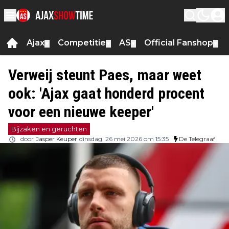
Ajax
Competitie
AS
Official Fanshop
▼
▼
▼
▼
Verweij steunt Paes, maar weet
ook: 'Ajax gaat honderd procent
voor een nieuwe keeper'
Bijzaken en geruchten
door
Jasper Keuper
dinsdag, 26 mei 2026 om 15:35
De Telegraaf