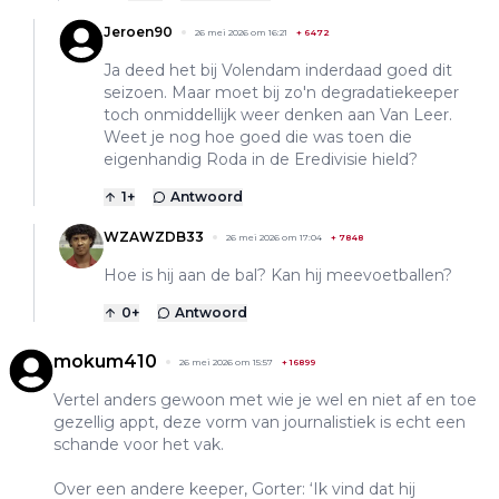
Jeroen90
26 mei 2026 om 16:21
+
6472
Ja deed het bij Volendam inderdaad goed dit
seizoen. Maar moet bij zo'n degradatiekeeper
toch onmiddellijk weer denken aan Van Leer.
Weet je nog hoe goed die was toen die
eigenhandig Roda in de Eredivisie hield?
1
+
Antwoord
WZAWZDB33
26 mei 2026 om 17:04
+
7848
Hoe is hij aan de bal? Kan hij meevoetballen?
0
+
Antwoord
mokum410
26 mei 2026 om 15:57
+
16899
Vertel anders gewoon met wie je wel en niet af en toe
gezellig appt, deze vorm van journalistiek is echt een
schande voor het vak.
Over een andere keeper, Gorter: ‘Ik vind dat hij