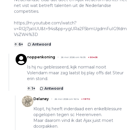
net vist wat betreft talenten uit de Nederlandse
competities.
https://m.youtube.com/watch?
v=RI2j7jaIiUU&t=94s&pp=ygURa2F5bmUgdmFuIG9ldm
VsZW4%3D
6
+
Antwoord
noppenkoning
26 mei 2026 om 16:05
+
50405
Is hij nu geblesseerd, kijk normaal nooit
Volendam maar zag laatst bij play offs dat Steur
erin stond.
1
+
Antwoord
Delaney
26 mei 2026 om 16:14
+
19170
Klopt, hij heeft inderdaad een enkelblessure
opgelopen tegen sc Heerenveen.
Maar daarom vind ik dat Ajax juist moet
doorpakken.