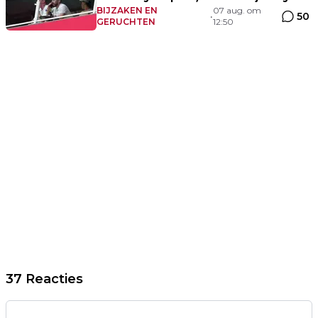
BIJZAKEN EN
07 aug. om
50
•
GERUCHTEN
12:50
37 Reacties