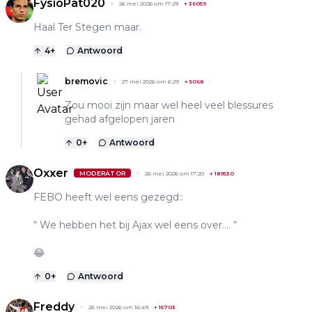
FysioPat020
26 mei 2026 om 17:29
+
36059
Haal Ter Stegen maar.
4
+
Antwoord
bremovic
27 mei 2026 om 6:29
+
5068
Zou mooi zijn maar wel heel veel blessures
gehad afgelopen jaren
0
+
Antwoord
Oxxer
MODERATOR
26 mei 2026 om 17:20
+
189530
FEBO heeft wel eens gezegd::
“ We hebben het bij Ajax wel eens over…. “
😂
0
+
Antwoord
Freddy
26 mei 2026 om 16:49
+
15703