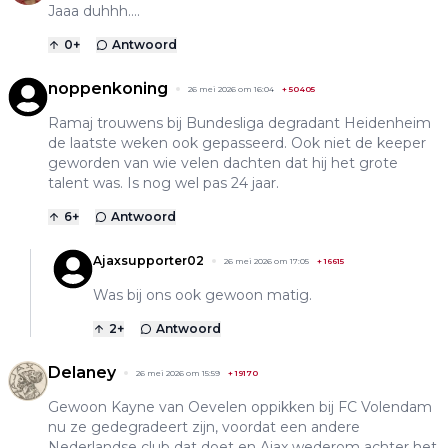
Jaaa duhhh….
0
+
Antwoord
noppenkoning
26 mei 2026 om 16:04
+
50405
Ramaj trouwens bij Bundesliga degradant Heidenheim
de laatste weken ook gepasseerd. Ook niet de keeper
geworden van wie velen dachten dat hij het grote
talent was. Is nog wel pas 24 jaar.
6
+
Antwoord
Ajaxsupporter02
26 mei 2026 om 17:05
+
16615
Was bij ons ook gewoon matig.
2
+
Antwoord
Delaney
26 mei 2026 om 15:59
+
19170
Gewoon Kayne van Oevelen oppikken bij FC Volendam
nu ze gedegradeert zijn, voordat een andere
Nederlandse club dat doet en Ajax wederom achter het