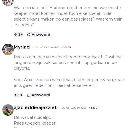
Wat een rare poll. Buitenom dat er een nieuwe eerste
keeper moet komen moet toch elke speler in de
selectie kans maken op een basisplaats? Waarom train
je anders?
3
+
Antwoord
Myriad
26 mei 2026 om 16:31
+
10203
Paes is een prima reserve keeper voor Ajax 1. Positieve
jongen die zijn vak serieus neemt. Top gedaan in de
playoffs.
Voor Ajax 1 zoeken we uiteraard een hoger niveau, maar
er is geen reden om Paes af te serveren.
9
+
Antwoord
ajacieddieajaxziet
26 mei 2026 om 16:26
+
3254
Dit was al duidelijk.
Paes tweede keeper.