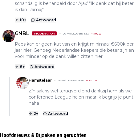
schandalig is behandeld door Ajax’ “Ik denk dat hij beter
is dan Ramaj"
10
+
Antwoord
GNBL
MODERATOR
26 mei 2026 om 15:53
+
119293
Paes kan er geen kut van en krijgt minimaal €600k per
jaar hier. Genoeg Nederlandse keepers die beter zijn en
voor minder op de bank willen zitten hier.
8
+
Antwoord
Hamstelaar
26 mei 2026 om 15:56
+
23203
Z’n salaris wel terugverdiend dankzij hem als we
conference League halen maar ik begrijp je punt
haha
2
+
Antwoord
Hoofdnieuws & Bijzaken en geruchten