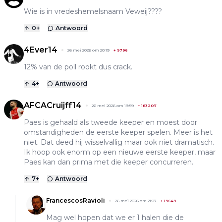
Wie is in vredeshemelsnaam Veweij????
0
+
Antwoord
4Ever14
26 mei 2026 om 20:19
+
9796
12% van de poll rookt dus crack.
4
+
Antwoord
AFCACruijff14
26 mei 2026 om 19:59
+
183207
Paes is gehaald als tweede keeper en moest door
omstandigheden de eerste keeper spelen. Meer is het
niet. Dat deed hij wisselvallig maar ook niet dramatisch.
Ik hoop ook enorm op een nieuwe eerste keeper, maar
Paes kan dan prima met die keeper concurreren.
7
+
Antwoord
FrancescosRavioli
26 mei 2026 om 21:27
+
19649
Mag wel hopen dat we er 1 halen die de