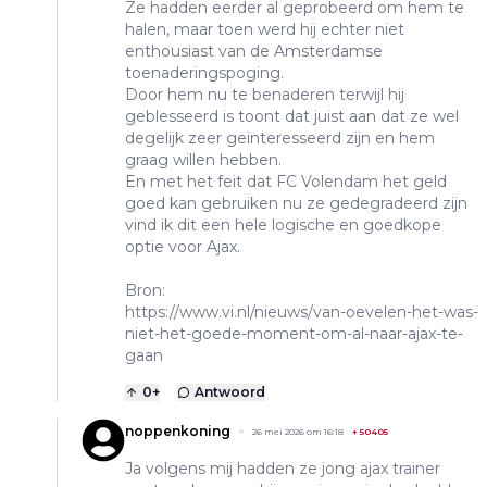
Ze hadden eerder al geprobeerd om hem te
halen, maar toen werd hij echter niet
enthousiast van de Amsterdamse
toenaderingspoging.
Door hem nu te benaderen terwijl hij
geblesseerd is toont dat juist aan dat ze wel
degelijk zeer geïnteresseerd zijn en hem
graag willen hebben.
En met het feit dat FC Volendam het geld
goed kan gebruiken nu ze gedegradeerd zijn
vind ik dit een hele logische en goedkope
optie voor Ajax.
Bron:
https://www.vi.nl/nieuws/van-oevelen-het-was-
niet-het-goede-moment-om-al-naar-ajax-te-
gaan
0
+
Antwoord
noppenkoning
26 mei 2026 om 16:18
+
50405
Ja volgens mij hadden ze jong ajax trainer