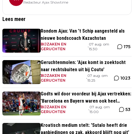
Redacteur Ajax Showtime
Lees meer
Rondom Ajax: Van 't Schip aangesteld als
nieuwe bondscoach Kazachstan
BIJZAKEN EN
07 aug. om
175
•
GERUCHTEN
15:30
Geruchtenmolen: 'Ajax komt in zoektocht
naar rechtsbuiten uit bij Couto'
BIJZAKEN EN
07 aug. om
1023
•
GERUCHTEN
15:25
Godts wil door voordeur bij Ajax vertrekken:
'Barcelona en Bayern waren ook heel
BIJZAKEN EN
07 aug. om
serieus'
53
•
GERUCHTEN
15:00
Kroatisch medium stelt: 'Sutalo heeft drie
aanbiedingen op zak, akkoord blijft nog uit'