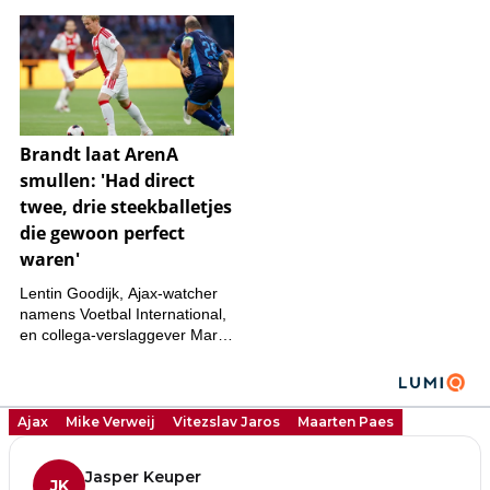
Ajax
Mike Verweij
Vitezslav Jaros
Maarten Paes
Jasper Keuper
JK