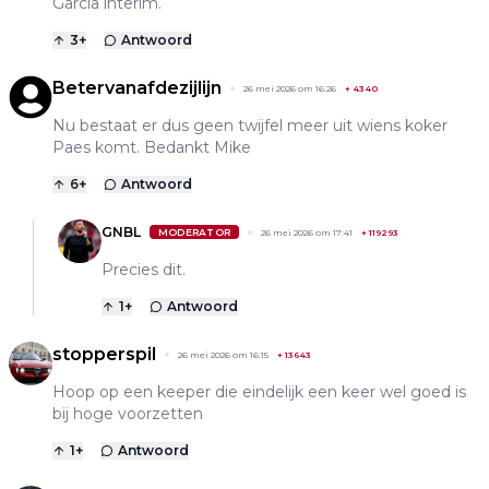
Garcia interim.
3
+
Antwoord
Betervanafdezijlijn
26 mei 2026 om 16:26
+
4340
Nu bestaat er dus geen twijfel meer uit wiens koker
Paes komt. Bedankt Mike
6
+
Antwoord
GNBL
MODERATOR
26 mei 2026 om 17:41
+
119293
Precies dit.
1
+
Antwoord
stopperspil
26 mei 2026 om 16:15
+
13643
Hoop op een keeper die eindelijk een keer wel goed is
bij hoge voorzetten
1
+
Antwoord