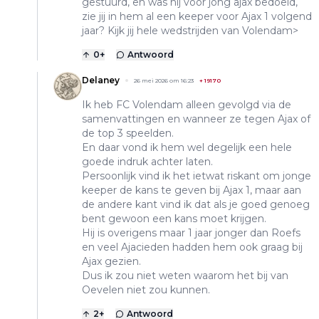
gestuurd, en was hij voor jong ajax bedoeld,
zie jij in hem al een keeper voor Ajax 1 volgend
jaar? Kijk jij hele wedstrijden van Volendam>
0
+
Antwoord
Delaney
26 mei 2026 om 16:23
+
19170
Ik heb FC Volendam alleen gevolgd via de
samenvattingen en wanneer ze tegen Ajax of
de top 3 speelden.
En daar vond ik hem wel degelijk een hele
goede indruk achter laten.
Persoonlijk vind ik het ietwat riskant om jonge
keeper de kans te geven bij Ajax 1, maar aan
de andere kant vind ik dat als je goed genoeg
bent gewoon een kans moet krijgen.
Hij is overigens maar 1 jaar jonger dan Roefs
en veel Ajacieden hadden hem ook graag bij
Ajax gezien.
Dus ik zou niet weten waarom het bij van
Oevelen niet zou kunnen.
2
+
Antwoord