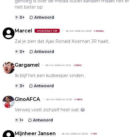
genoeg is over de media outlet kanalen maakt het er
niet beter op.
0
+
Antwoord
Marcel
MODERATOR
26 mei 2026 om 23:25
+
56684
Zal je zien dat Ajax Ronald Koeman JR haalt.
0
+
Antwoord
Gargamel
26 mei 2026 om 22:21
+
5862
Ik blijf het een kutkeeper vinden.
3
+
Antwoord
GinoAFCA
26 mei 2026 om 21:20
+
18114
Verweij voelt zichzelf heel wat 😂
1
+
Antwoord
Mijnheer Jansen
26 mei 2026 om 20:24
+
199