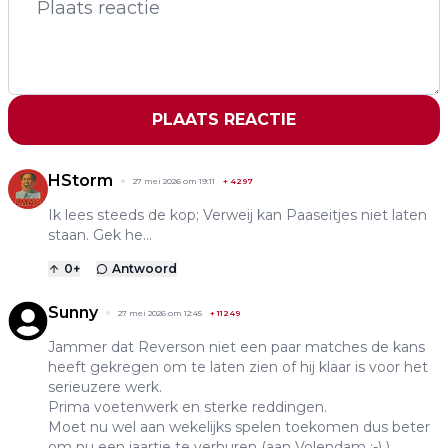
PLAATS REACTIE
HStorm
27 mei 2026 om 19:11
+
4297
Ik lees steeds de kop; Verweij kan Paaseitjes niet laten
staan. Gek he...
0
+
Antwoord
Sunny
27 mei 2026 om 12:45
+
11249
Jammer dat Reverson niet een paar matches de kans
heeft gekregen om te laten zien of hij klaar is voor het
serieuzere werk.
Prima voetenwerk en sterke reddingen.
Moet nu wel aan wekelijks spelen toekomen dus beter
om nu een jaartje te verhuren (aan Volendam ;-) )