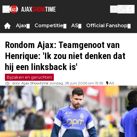
Ajax
Competitie
AS
Official Fanshop
▼
▼
▼
▼
Rondom Ajax: Teamgenoot van
Henrique: 'Ik zou niet denken dat
hij een linksback is'
Bijzaken en geruchten
door
Ajax Showtime
zondag, 28 juni 2026 om 19:55
AS