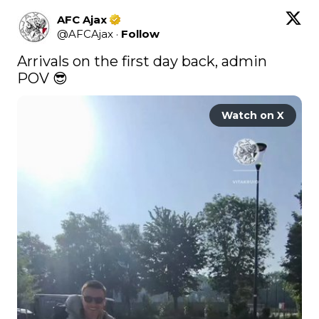
AFC Ajax
@
AFCAjax
·
Follow
Arrivals on the first day back, admin 
POV 😎 
Watch on X