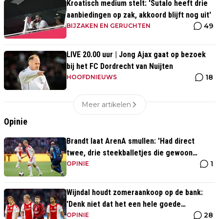
Kroatisch medium stelt: 'Sutalo heeft drie
aanbiedingen op zak, akkoord blijft nog uit'
49
BIJZAKEN EN GERUCHTEN
LIVE 20.00 uur | Jong Ajax gaat op bezoek
bij het FC Dordrecht van Nuijten
18
HOOFDNIEUWS
Meer artikelen
Opinie
Brandt laat ArenA smullen: 'Had direct
twee, drie steekballetjes die gewoon
1
perfect waren'
OPINIE
Wijndal houdt zomeraankoop op de bank:
'Denk niet dat het een hele goede
28
verdediger is'
OPINIE