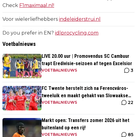
Check
F1maximaal.nl!
Voor wielerliefhebbers
indeleiderstrui.nl
Do you prefer in EN?
idlprocycling.com
Voetbalnieuws
LIVE 20.00 uur | Promovendus SC Cambuur
trapt Eredivisie-seizoen af tegen Excelsior
3
VOETBALNIEUWS
FC Twente herstelt zich na Ferencváros-
tweeluik en maakt gehakt van Slowaakse
22
opponent
VOETBALNIEUWS
Markt open: Transfers zomer 2026 uit het
buitenland op een rij!
85
VOETBALNIEUWS