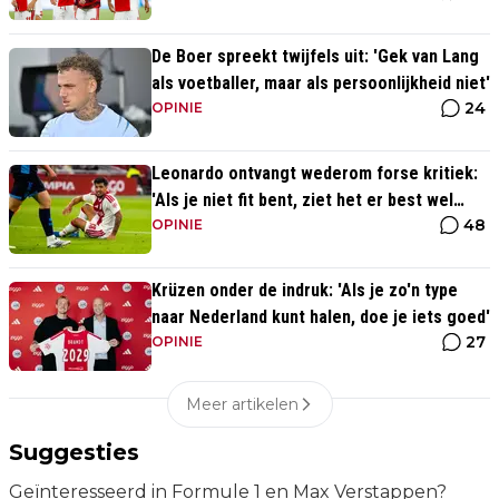
De Boer spreekt twijfels uit: 'Gek van Lang
als voetballer, maar als persoonlijkheid niet'
24
OPINIE
Leonardo ontvangt wederom forse kritiek:
'Als je niet fit bent, ziet het er best wel
48
slecht uit'
OPINIE
Krüzen onder de indruk: 'Als je zo'n type
naar Nederland kunt halen, doe je iets goed'
27
OPINIE
Meer artikelen
Suggesties
Geïnteresseerd in Formule 1 en Max Verstappen?