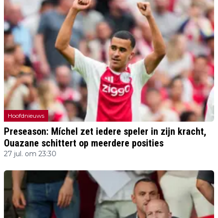
Hoofdnieuws
Preseason: Míchel zet iedere speler in zijn kracht,
Ouazane schittert op meerdere posities
27 jul. om 23:30