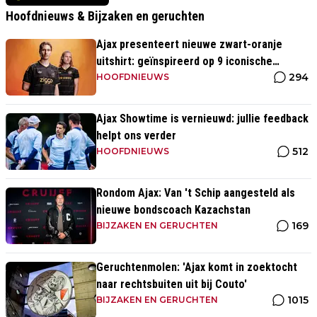
Hoofdnieuws & Bijzaken en geruchten
Ajax presenteert nieuwe zwart-oranje
uitshirt: geïnspireerd op 9 iconische
294
momenten uit clubhistorie
HOOFDNIEUWS
Ajax Showtime is vernieuwd: jullie feedback
helpt ons verder
512
HOOFDNIEUWS
Rondom Ajax: Van 't Schip aangesteld als
nieuwe bondscoach Kazachstan
169
BIJZAKEN EN GERUCHTEN
Geruchtenmolen: 'Ajax komt in zoektocht
naar rechtsbuiten uit bij Couto'
1015
BIJZAKEN EN GERUCHTEN