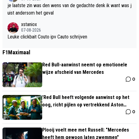
at het logisch is om Ter Stegen niet zo maar meteen op te stell
je laatste zin was den wens van de gedachte denk ik want was j
en.
uist andersom het geval
xstaniox
07-08-2026
Leuke clickbait Couto ipv Cauto schrijven
F1Maximaal
Red Bull-aanwinst neemt op emotionele
wijze afscheid van Mercedes
0
'Red Bull heeft volgende aanwinst op het
oog, richt pijlen op vertrekkend Aston
0
Martin-kopstuk'
Plooij voelt mee met Russell: "Mercedes
heeft hem gewoon laten zwemmen"