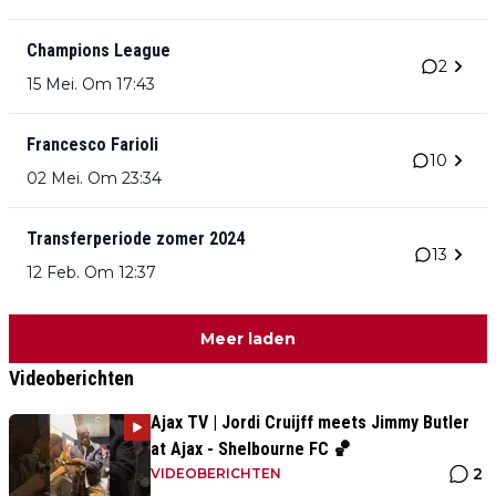
Champions League
2
15 Mei. Om 17:43
Francesco Farioli
10
02 Mei. Om 23:34
Transferperiode zomer 2024
13
12 Feb. Om 12:37
Meer laden
Videoberichten
Ajax TV | Jordi Cruijff meets Jimmy Butler
at Ajax - Shelbourne FC 🏀
2
VIDEOBERICHTEN