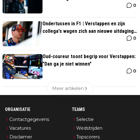
0
Ondertussen in F1 | Verstappen en zijn
collega's wagen zich aan nieuwe uitdaging
0
in Grill The Grid
Oud-coureur toont begrip voor Verstappen:
"Dan ga je niet winnen"
0
Meer artikelen
ORGANISATIE
TEAMS
Contactgegevens
Selectie
Vacatures
Wedstrijden
Disclaimer
Topscorers