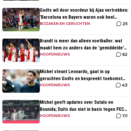
Godts wil door voordeur bij Ajax vertrekken:
'Barcelona en Bayern waren ook heel
25
serieus'
BIJZAKEN EN GERUCHTEN
Brandt is meer dan alleen voetballer: wat
maakt hem zo anders dan de 'gemiddelde'
62
voetballer?
HOOFDNIEUWS
Míchel steunt Leonardo, gaat in op
geruchten Godts en bespreekt toekomst
43
Baas bij Ajax
HOOFDNIEUWS
Míchel geeft updates over Sutalo en
Bounida; Duits duo niet in basis tegen PEC
111
Zwolle
HOOFDNIEUWS