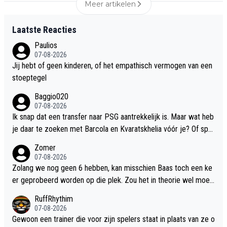
Meer artikelen
Laatste Reacties
Paulios
07-08-2026
Jij hebt of geen kinderen, of het empathisch vermogen van een
stoeptegel
Baggio020
07-08-2026
Ik snap dat een transfer naar PSG aantrekkelijk is. Maar wat heb
je daar te zoeken met Barcola en Kvaratskhelia vóór je? Of spe
elt geld zo'n grote rol dat hij genoegen neemt met een rol als d
Zomer
erde linksbuiten? Of denkt hij oprecht dat hij één van die twee e
07-08-2026
ruit kan spelen? Ik snap voetballers soms gewoon niet. Ik denk
Zolang we nog geen 6 hebben, kan misschien Baas toch een ke
dat nog een jaar bij Ajax perfect zou zijn voor Mika. Hopelijk ka
er geprobeerd worden op die plek. Zou het in theorie wel moet
mpioen worden, een vaste plek veroveren bij de Rode Duivels e
en kunnen en centraal achterin lijkt er niet echt een plekje voor
RuffRhythim
n ver komen in de Conference League. Dan stap je volgens mij t
hem te zijn.
07-08-2026
och op een heel andere manier binnen bij een topclub.
Gewoon een trainer die voor zijn spelers staat in plaats van ze o