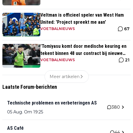
Veltman is officieel speler van West Ham
United: 'Project spreekt me aan'
67
VOETBALNIEUWS
'Tomiyasu komt door medische keuring en
tekent binnen 48 uur contract bij nieuwe
21
club'
VOETBALNIEUWS
Meer artikelen
Laatste Forum-berichten
Technische problemen en verbeteringen AS
380
05 Aug. Om 19:25
AS Café
44