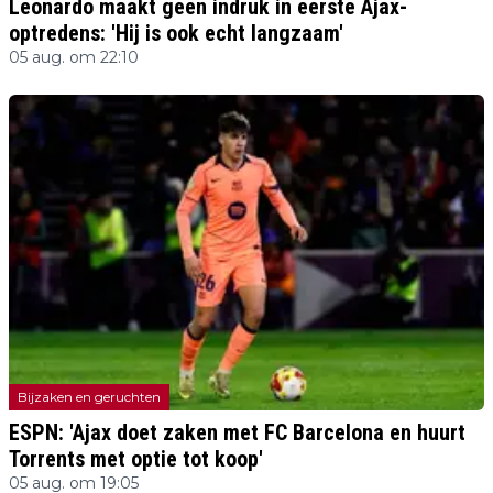
Leonardo maakt geen indruk in eerste Ajax-
optredens: 'Hij is ook echt langzaam'
05 aug. om 22:10
Bijzaken en geruchten
ESPN: 'Ajax doet zaken met FC Barcelona en huurt
Torrents met optie tot koop'
05 aug. om 19:05