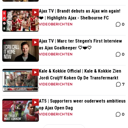
Ajax TV | Brandt debuts as Ajax win again!
❤️ | Highlights Ajax - Shelbourne FC
0
VIDEOBERICHTEN
Ajax TV | Marc ter Stegen's First Interview
as Ajax Goalkeeper 🤍❤️🤍
0
VIDEOBERICHTEN
Kale & Kokkie Official | Kale & Kokkie Zien
Jordi Cruijff Koken Op De Transfermarkt
7
VIDEOBERICHTEN
AT5 | Supporters weer ouderwets ambitieus
op Ajax Open Dag
0
VIDEOBERICHTEN