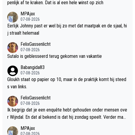
penlijk af te kraken. Dat is al een hele winst op zich
MPAjax
07-08-2026
Eerlijk Johnny past er wel bij zo met dat maatpak en de sjaal, hi
j straalt helemaal
FelixGassenlicht
07-08-2026
Sutalo is geblesseerd terug gekomen van vakantie
Babangida83
07-08-2026
Gloukh staat op papier op 10, maar in de praktijk komt hij steed
s van links.
FelixGassenlicht
07-08-2026
Ik begrijp dat je een enquête hebt gehouden onder mensen ove
r Wijndal. En dat al bekend is dat hij zondag speelt. Verder mag
best benoemd worden dat Bouman als 18 jarige verder een uits
MPAjax
tekende wedstrijd speelde. Ten slotte mag benoemd worden d
07-08-2026