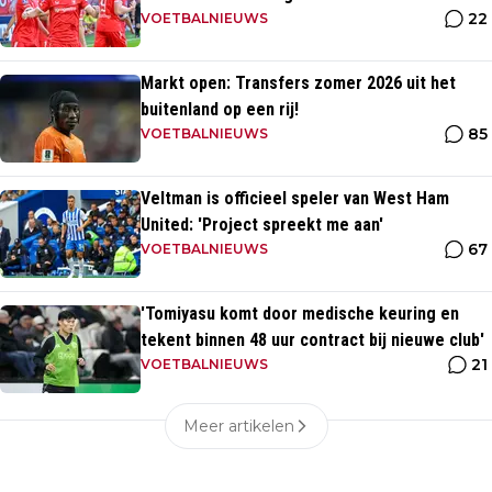
22
opponent
VOETBALNIEUWS
Markt open: Transfers zomer 2026 uit het
buitenland op een rij!
85
VOETBALNIEUWS
Veltman is officieel speler van West Ham
United: 'Project spreekt me aan'
67
VOETBALNIEUWS
'Tomiyasu komt door medische keuring en
tekent binnen 48 uur contract bij nieuwe club'
21
VOETBALNIEUWS
Meer artikelen