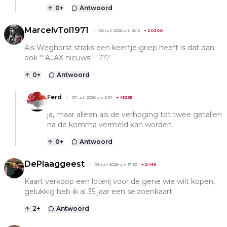
0
+
Antwoord
MarcelvTol1971
06 juli 2026 om 21:12
+
20200
Als Weghorst straks een keertje griep heeft is dat dan
ook '' AJAX nieuws "' ???
0
+
Antwoord
Ferd
07 juli 2026 om 5:01
+
45235
ja, maar alleen als de verhoging tot twee getallen
na de komma vermeld kan worden.
0
+
Antwoord
DePlaaggeest
06 juli 2026 om 17:30
+
2466
Kaart verkoop een loterij voor de gene wie wilt kopen,
gelukkig heb ik al 35 jaar een seizoenkaart
2
+
Antwoord