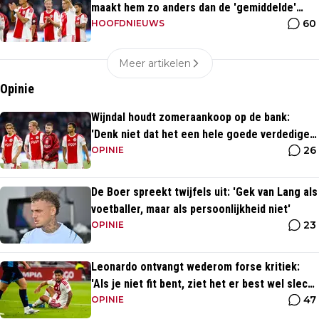
maakt hem zo anders dan de 'gemiddelde'
60
voetballer?
HOOFDNIEUWS
Meer artikelen
Opinie
Wijndal houdt zomeraankoop op de bank:
'Denk niet dat het een hele goede verdediger
26
is'
OPINIE
De Boer spreekt twijfels uit: 'Gek van Lang als
voetballer, maar als persoonlijkheid niet'
23
OPINIE
Leonardo ontvangt wederom forse kritiek:
'Als je niet fit bent, ziet het er best wel slecht
47
uit'
OPINIE