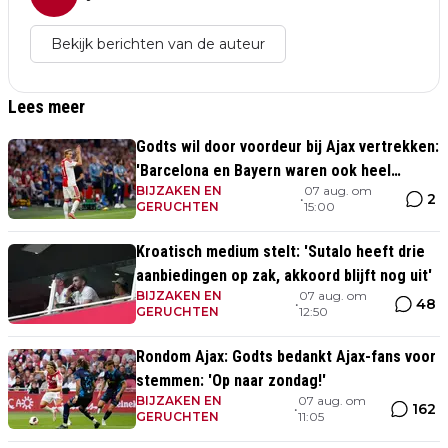
Bekijk berichten van de auteur
Lees meer
Godts wil door voordeur bij Ajax vertrekken:
'Barcelona en Bayern waren ook heel
BIJZAKEN EN
07 aug. om
serieus'
2
•
GERUCHTEN
15:00
Kroatisch medium stelt: 'Sutalo heeft drie
aanbiedingen op zak, akkoord blijft nog uit'
BIJZAKEN EN
07 aug. om
48
•
GERUCHTEN
12:50
Rondom Ajax: Godts bedankt Ajax-fans voor
stemmen: 'Op naar zondag!'
BIJZAKEN EN
07 aug. om
162
•
GERUCHTEN
11:05