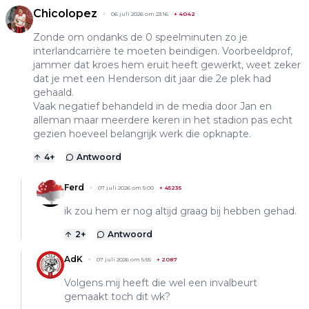
Chicolopez
06 juli 2026 om 23:16
+
4042
Zonde om ondanks de 0 speelminuten zo je
interlandcarrière te moeten beindigen. Voorbeeldprof,
jammer dat kroes hem eruit heeft gewerkt, weet zeker
dat je met een Henderson dit jaar die 2e plek had
gehaald.
Vaak negatief behandeld in de media door Jan en
alleman maar meerdere keren in het stadion pas echt
gezien hoeveel belangrijk werk die opknapte.
4
+
Antwoord
Ferd
07 juli 2026 om 5:00
+
45235
ik zou hem er nog altijd graag bij hebben gehad.
2
+
Antwoord
AdK
07 juli 2026 om 5:55
+
2087
Volgens mij heeft die wel een invalbeurt
gemaakt toch dit wk?