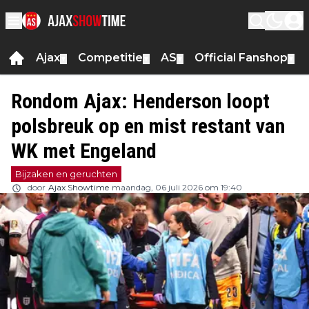
Ajax
Competitie
AS
Official Fanshop
▼
▼
▼
▼
Rondom Ajax: Henderson loopt
polsbreuk op en mist restant van
WK met Engeland
Bijzaken en geruchten
door
Ajax Showtime
maandag, 06 juli 2026 om 19:40