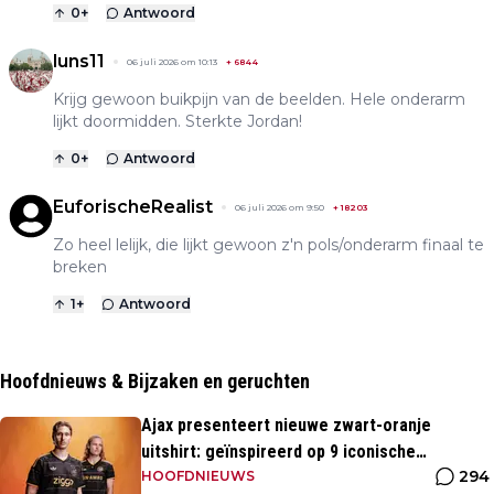
0
+
Antwoord
luns11
06 juli 2026 om 10:13
+
6844
Krijg gewoon buikpijn van de beelden. Hele onderarm
lijkt doormidden. Sterkte Jordan!
0
+
Antwoord
EuforischeRealist
06 juli 2026 om 9:50
+
18203
Zo heel lelijk, die lijkt gewoon z'n pols/onderarm finaal te
breken
1
+
Antwoord
Hoofdnieuws & Bijzaken en geruchten
Ajax presenteert nieuwe zwart-oranje
uitshirt: geïnspireerd op 9 iconische
294
momenten uit clubhistorie
HOOFDNIEUWS