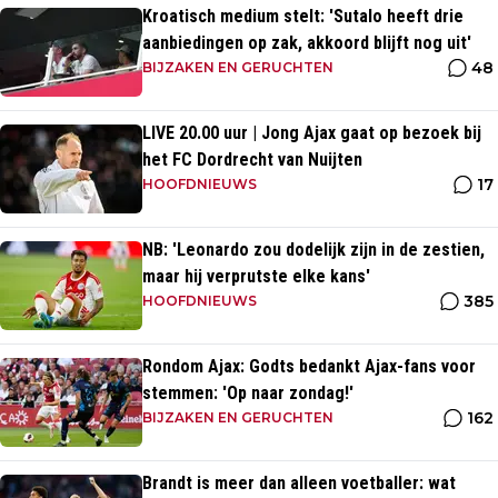
Kroatisch medium stelt: 'Sutalo heeft drie
aanbiedingen op zak, akkoord blijft nog uit'
48
BIJZAKEN EN GERUCHTEN
LIVE 20.00 uur | Jong Ajax gaat op bezoek bij
het FC Dordrecht van Nuijten
17
HOOFDNIEUWS
NB: 'Leonardo zou dodelijk zijn in de zestien,
maar hij verprutste elke kans'
385
HOOFDNIEUWS
Rondom Ajax: Godts bedankt Ajax-fans voor
stemmen: 'Op naar zondag!'
162
BIJZAKEN EN GERUCHTEN
Brandt is meer dan alleen voetballer: wat