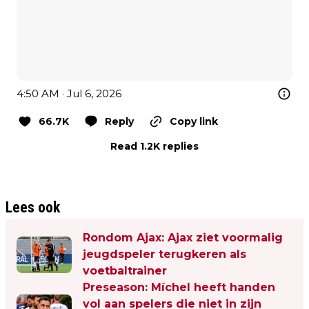
4:50 AM · Jul 6, 2026
66.7K
Reply
Copy link
Read 1.2K replies
Lees ook
Rondom Ajax: Ajax ziet voormalig
jeugdspeler terugkeren als
voetbaltrainer
Preseason: Míchel heeft handen
vol aan spelers die niet in zijn