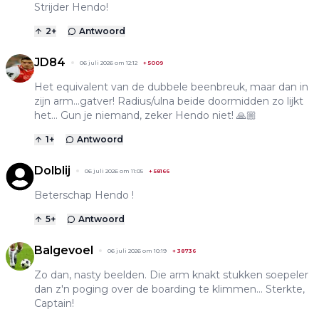
Strijder Hendo!
2
+
Antwoord
JD84
06 juli 2026 om 12:12
+
5009
Het equivalent van de dubbele beenbreuk, maar dan in
zijn arm...gatver! Radius/ulna beide doormidden zo lijkt
het... Gun je niemand, zeker Hendo niet! 🙏🏼
1
+
Antwoord
Dolblij
06 juli 2026 om 11:05
+
58166
Beterschap Hendo !
5
+
Antwoord
Balgevoel
06 juli 2026 om 10:19
+
38736
Zo dan, nasty beelden. Die arm knakt stukken soepeler
dan z'n poging over de boarding te klimmen... Sterkte,
Captain!