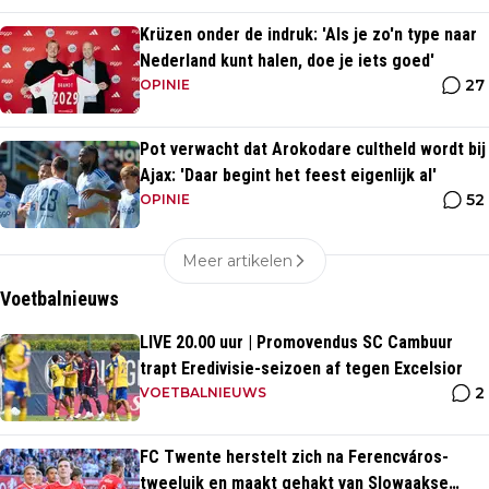
Krüzen onder de indruk: 'Als je zo'n type naar
Nederland kunt halen, doe je iets goed'
27
OPINIE
Pot verwacht dat Arokodare cultheld wordt bij
Ajax: 'Daar begint het feest eigenlijk al'
52
OPINIE
Meer artikelen
Voetbalnieuws
LIVE 20.00 uur | Promovendus SC Cambuur
trapt Eredivisie-seizoen af tegen Excelsior
2
VOETBALNIEUWS
FC Twente herstelt zich na Ferencváros-
tweeluik en maakt gehakt van Slowaakse