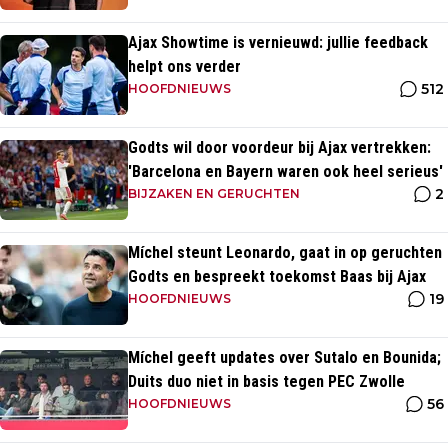
Ajax Showtime is vernieuwd: jullie feedback
helpt ons verder
512
HOOFDNIEUWS
Godts wil door voordeur bij Ajax vertrekken:
'Barcelona en Bayern waren ook heel serieus'
2
BIJZAKEN EN GERUCHTEN
Míchel steunt Leonardo, gaat in op geruchten
Godts en bespreekt toekomst Baas bij Ajax
19
HOOFDNIEUWS
Míchel geeft updates over Sutalo en Bounida;
Duits duo niet in basis tegen PEC Zwolle
56
HOOFDNIEUWS