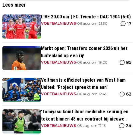
Lees meer
LIVE 20.00 uur | FC Twente - DAC 1904 (5-0)
17
VOETBALNIEUWS
•
06 aug. om 21:30
Markt open: Transfers zomer 2026 uit het
buitenland op een rij!
85
VOETBALNIEUWS
•
06 aug. om 19:20
Veltman is officieel speler van West Ham
United: 'Project spreekt me aan'
62
VOETBALNIEUWS
•
06 aug. om 12:45
'Tomiyasu komt door medische keuring en
tekent binnen 48 uur contract bij nieuwe
24
club'
VOETBALNIEUWS
•
05 aug. om 17:15