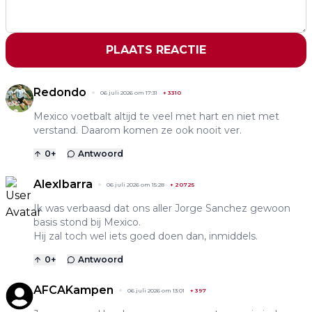
PLAATS REACTIE
Redondo
06 juli 2026 om 17:31
+
3310
Mexico voetbalt altijd te veel met hart en niet met
verstand. Daarom komen ze ook nooit ver.
0
+
Antwoord
AlexIbarra
06 juli 2026 om 15:28
+
20725
Ik was verbaasd dat ons aller Jorge Sanchez gewoon
basis stond bij Mexico.
Hij zal toch wel iets goed doen dan, inmiddels.
0
+
Antwoord
AFCAKampen
06 juli 2026 om 13:01
+
397