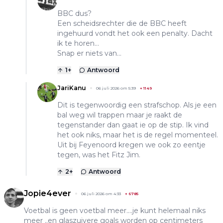
BBC dus?
Een scheidsrechter die de BBC heeft
ingehuurd vondt het ook een penalty. Dacht
ik te horen…
Snap er niets van…
1
+
Antwoord
JariKanu
06 juli 2026 om 5:39
+
1149
Dit is tegenwoordig een strafschop. Als je een
bal weg wil trappen maar je raakt de
tegenstander dan gaat ie op de stip. Ik vind
het ook niks, maar het is de regel momenteel.
Uit bij Feyenoord kregen we ook zo eentje
tegen, was het Fitz Jim.
2
+
Antwoord
Jopie4ever
06 juli 2026 om 4:33
+
6785
Voetbal is geen voetbal meer....je kunt helemaal niks
meer ..en glaszuivere goals worden op centimeters