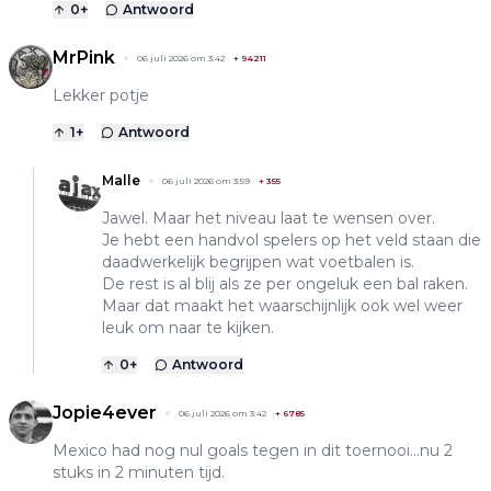
0
+
Antwoord
MrPink
06 juli 2026 om 3:42
+
94211
Lekker potje
1
+
Antwoord
Malle
06 juli 2026 om 3:59
+
355
Jawel. Maar het niveau laat te wensen over.
Je hebt een handvol spelers op het veld staan die
daadwerkelijk begrijpen wat voetbalen is.
De rest is al blij als ze per ongeluk een bal raken.
Maar dat maakt het waarschijnlijk ook wel weer
leuk om naar te kijken.
0
+
Antwoord
Jopie4ever
06 juli 2026 om 3:42
+
6785
Mexico had nog nul goals tegen in dit toernooi...nu 2
stuks in 2 minuten tijd.