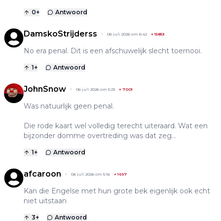
0
+
Antwoord
DamskoStrijderss
06 juli 2026 om 6:42
+
15853
No era penal. Dit is een afschuwelijk slecht toernooi.
1
+
Antwoord
JohnSnow
06 juli 2026 om 5:23
+
7001
Was natuurlijk geen penal.
Die rode kaart wel volledig terecht uiteraard. Wat een
bijzonder domme overtreding was dat zeg…
1
+
Antwoord
afcaroon
06 juli 2026 om 5:16
+
1697
Kan die Engelse met hun grote bek eigenlijk ook echt
niet uitstaan
3
+
Antwoord