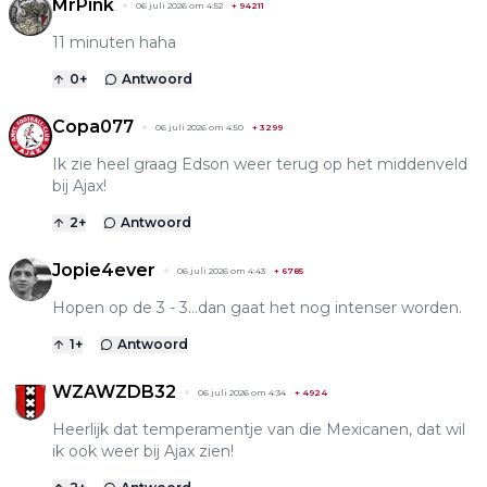
MrPink
06 juli 2026 om 4:52
+
94211
11 minuten haha
0
+
Antwoord
Copa077
06 juli 2026 om 4:50
+
3299
Ik zie heel graag Edson weer terug op het middenveld
bij Ajax!
2
+
Antwoord
Jopie4ever
06 juli 2026 om 4:43
+
6785
Hopen op de 3 - 3...dan gaat het nog intenser worden.
1
+
Antwoord
WZAWZDB32
06 juli 2026 om 4:34
+
4924
Heerlijk dat temperamentje van die Mexicanen, dat wil
ik ook weer bij Ajax zien!