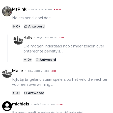
MrPink
06 juli 2026 om 5:06
+
94211
No era penal doei doei
0
+
Antwoord
Malle
06 juli 2026 om 5:10
+
355
Die mogen inderdaad nooit meer zeiken over
onterechte penalty’s….
0
+
Antwoord
Malle
06 juli 2026 om 5:06
+
355
Kijk, bij Engeland staan spelers op het veld die vechten
voor een overwinning….
3
+
Antwoord
michiels
06 juli 2026 om 5:05
+
2385
En weer haalt Mexico de kwartfinale niet