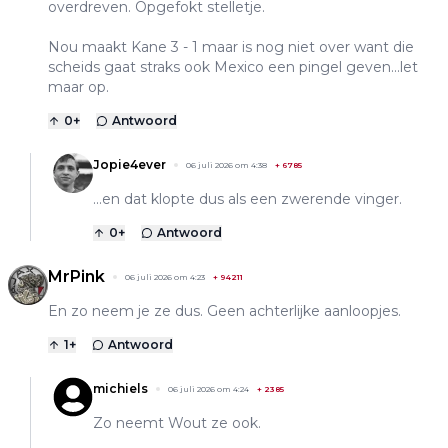
overdreven. Opgefokt stelletje.
Nou maakt Kane 3 - 1 maar is nog niet over want die
scheids gaat straks ook Mexico een pingel geven...let
maar op.
0
+
Antwoord
Jopie4ever
06 juli 2026 om 4:38
+
6785
...en dat klopte dus als een zwerende vinger.
0
+
Antwoord
MrPink
06 juli 2026 om 4:23
+
94211
En zo neem je ze dus. Geen achterlijke aanloopjes.
1
+
Antwoord
michiels
06 juli 2026 om 4:24
+
2385
Zo neemt Wout ze ook.