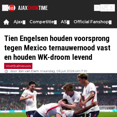
Ajax
Competitie
AS
Official Fanshop
▼
▼
▼
▼
Tien Engelsen houden voorsprong
tegen Mexico ternauwernood vast
en houden WK-droom levend
Voetbalnieuws
door
Jon van Dam
maandag, 06 juli 2026 om 7:10