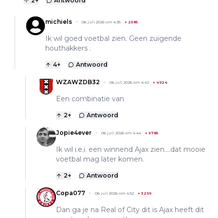
2
+
Antwoord
michiels
06 juli 2026 om 4:35
+
2385
Ik wil goed voetbal zien. Geen zuigende
houthakkers .
4
+
Antwoord
WZAWZDB32
06 juli 2026 om 4:42
+
4924
Een combinatie van
2
+
Antwoord
Jopie4ever
06 juli 2026 om 4:44
+
6785
Ik wil i.e.i. een winnend Ajax zien....dat mooie
voetbal mag later komen.
2
+
Antwoord
Copa077
06 juli 2026 om 4:52
+
3299
Dan ga je na Real of City dit is Ajax heeft dit