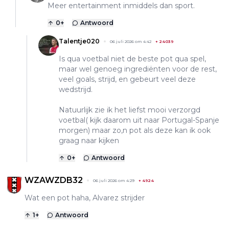
Meer entertainment inmiddels dan sport.
0
+
Antwoord
Talentje020
06 juli 2026 om 4:42
+
24039
Is qua voetbal niet de beste pot qua spel,
maar wel genoeg ingrediënten voor de rest,
veel goals, strijd, en gebeurt veel deze
wedstrijd.
Natuurlijk zie ik het liefst mooi verzorgd
voetbal( kijk daarom uit naar Portugal-Spanje
morgen) maar zo,n pot als deze kan ik ook
graag naar kijken
0
+
Antwoord
WZAWZDB32
06 juli 2026 om 4:29
+
4924
Wat een pot haha, Alvarez strijder
1
+
Antwoord