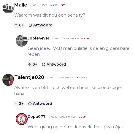
Malle
06 juli 2026 om 4:32
+
355
Waarom was dit nou een penalty?
0
+
Antwoord
Jopie4ever
06 juli 2026 om 4:35
+
6785
Geen idee.....VAR manipulatie is de enig denkbare
reden.
0
+
Antwoord
Talentje020
06 juli 2026 om 4:30
+
24039
Alvarez is en blijft toch wel een heerlijke bloedzuiger
haha
2
+
Antwoord
Copa077
06 juli 2026 om 4:51
+
3299
Weer graag op het middenveld terug van Ajax