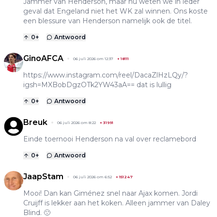
Jammer van Henderson, maar nu weten we in ieder
geval dat Engeland niet het WK zal winnen. Ons koste
een blessure van Henderson namelijk ook de titel.
0
+
Antwoord
GinoAFCA
06 juli 2026 om 12:37
+
18111
https://www.instagram.com/reel/DacaZlHzLQy/?
igsh=MXBobDgzOTk2YW43aA==
dat is lullig
0
+
Antwoord
Breuk
06 juli 2026 om 8:22
+
31991
Einde toernooi Henderson na val over reclamebord
0
+
Antwoord
JaapStam
06 juli 2026 om 6:52
+
151247
Mooi! Dan kan Giménez snel naar Ajax komen. Jordi
Cruijff is lekker aan het koken. Alleen jammer van Daley
Blind. 🙁