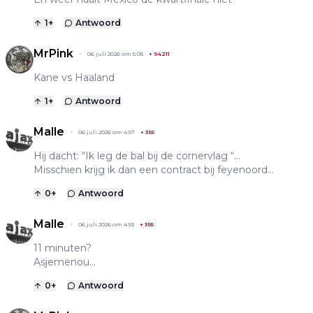
1
+
Antwoord
MrPink
06 juli 2026 om 5:05
+
94211
Kane vs Haaland
1
+
Antwoord
Malle
06 juli 2026 om 4:57
+
355
Hij dacht: “Ik leg de bal bij de cornervlag “…
Misschien krijg ik dan een contract bij feyenoord…
0
+
Antwoord
Malle
06 juli 2026 om 4:53
+
355
11 minuten?
Asjemenou…
0
+
Antwoord