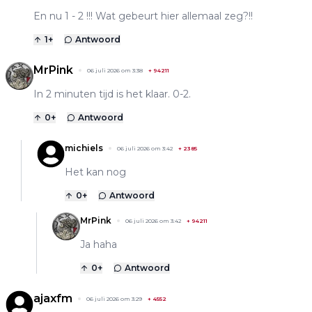
En nu 1 - 2 !!! Wat gebeurt hier allemaal zeg?!!
1
+
Antwoord
MrPink
06 juli 2026 om 3:38
+
94211
In 2 minuten tijd is het klaar. 0-2.
0
+
Antwoord
michiels
06 juli 2026 om 3:42
+
2385
Het kan nog
0
+
Antwoord
MrPink
06 juli 2026 om 3:42
+
94211
Ja haha
0
+
Antwoord
ajaxfm
06 juli 2026 om 3:29
+
4552