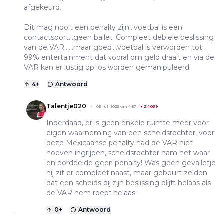
afgekeurd.
Dit mag nooit een penalty zijn...voetbal is een
contactsport...geen ballet. Compleet debiele beslissing
van de VAR......maar goed....voetbal is verworden tot
99% entertainment dat vooral om geld draait en via de
VAR kan er lustig op los worden gemanipuleerd.
4
+
Antwoord
Talentje020
06 juli 2026 om 4:37
+
24039
Inderdaad, er is geen enkele ruimte meer voor
eigen waarneming van een scheidsrechter, voor
deze Mexicaanse penalty had de VAR niet
hoeven ingrijpen, scheidsrechter nam het waar
en oordeelde geen penalty! Was geen gevalletje
hij zit er compleet naast, maar gebeurt zelden
dat een scheids bij zijn beslissing blijft helaas als
de VAR hem roept helaas.
0
+
Antwoord