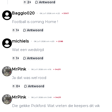
2
+
Antwoord
Baggio020
06 juli 2026 om 4:22
+
3367
Football is coming Home !
1
+
Antwoord
michiels
06 juli 2026 om 4:20
+
2385
Wat een wedstrijd
1
+
Antwoord
MrPink
06 juli 2026 om 4:16
+
94211
Ja dat was wel rood
0
+
Antwoord
MrPink
06 juli 2026 om 3:48
+
94211
Die gekke Pickford. Wat vreten die keepers dit wk