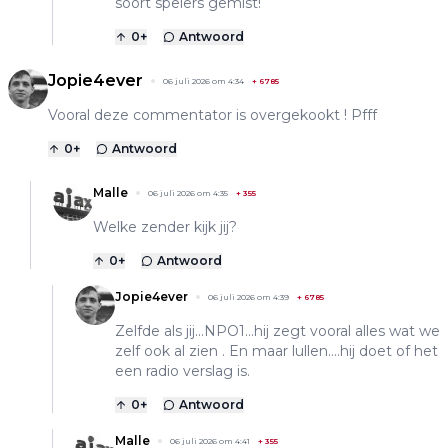
soort spelers gemist!
0
+
Antwoord
Jopie4ever
06 juli 2026 om 4:34
+
6785
Vooral deze commentator is overgekookt ! Pfff
0
+
Antwoord
Malle
06 juli 2026 om 4:35
+
355
Welke zender kijk jij?
0
+
Antwoord
Jopie4ever
06 juli 2026 om 4:39
+
6785
Zelfde als jij...NPO1...hij zegt vooral alles wat we
zelf ook al zien . En maar lullen....hij doet of het
een radio verslag is.
0
+
Antwoord
Malle
06 juli 2026 om 4:41
+
355