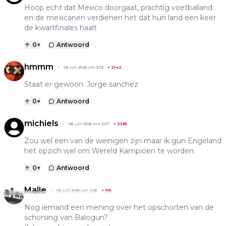
Hoop echt dat Mexico doorgaat, prachtig voetballand
en de mexicanen verdienen het dat hun land een keer
de kwartfinales haalt
0
+
Antwoord
hmmm
06 juli 2026 om 3:23
+
2142
Staat er gewoon. Jorge sanchez
0
+
Antwoord
michiels
06 juli 2026 om 3:07
+
2385
Zou wel een van de weinigen zijn maar ik gun Engeland
het opzich wel om Wereld Kampioen te worden.
0
+
Antwoord
Malle
06 juli 2026 om 2:06
+
355
Nog iemand een mening over het opschorten van de
schorsing van Balogun?