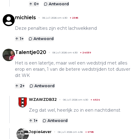
0
+
Antwoord
michiels
06 juli 2026 om 4:30
+
2385
Deze penalties zijn echt lachwekkend
1
+
Antwoord
Talentje020
06 juli 2026 om 4:30
+
24039
Het is een latertje, maar wel een wedstrijd met alles
erop en eraan, 1 van de betere wedstrijden tot dusver
dit WK
2
+
Antwoord
WZAWZDB32
06 juli 2026 om 4:30
+
4924
Zeg dat wel, heerlijk zo in een nachtdienst
1
+
Antwoord
Jopie4ever
06 juli 2026 om 4:36
+
6785