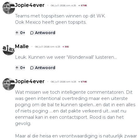
Jopie4ever
06 juli 2026 om 4:25
+
6785
Teams met topspitsen winnen op dit WK.
Ook Mexico heeft geen topspits.
0
+
Antwoord
Malle
06 juli 2026 om 4:23
+
355
Leuk. Kunnen we weer ‘Wonderwall’ luisteren…
0
+
Antwoord
Jopie4ever
06 juli 2026 om 4:23
+
6785
Wat missen we toch intelligente commentatoren. Dit
was geen intentional overtreding maar een uiterste
poging om de bal te kunnen spelen...en dat in een alles
of niets poging ....en dat pakte verkeerd uit...wat nu
eenmaal kan in een contactsport. Rood is dan het
gevolg.
Maar al die heisa en verontwaardiging is natuurlijk zwaar