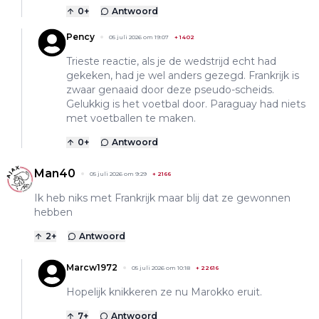
0
+
Antwoord
Pency
05 juli 2026 om 19:07
+
1402
Trieste reactie, als je de wedstrijd echt had
gekeken, had je wel anders gezegd. Frankrijk is
zwaar genaaid door deze pseudo-scheids.
Gelukkig is het voetbal door. Paraguay had niets
met voetballen te maken.
0
+
Antwoord
Man40
05 juli 2026 om 9:29
+
2166
Ik heb niks met Frankrijk maar blij dat ze gewonnen
hebben
2
+
Antwoord
Marcw1972
05 juli 2026 om 10:18
+
22616
Hopelijk knikkeren ze nu Marokko eruit.
7
+
Antwoord