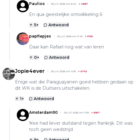
Paulios
05 juli 2026 om 6:44
+
2887
En qua geestelijke ontwikkeling 6
5
+
Antwoord
papflapjes
05 juli 2026 om 11:45
+
11931
Daar kan Rafael nog wat van leren
0
+
Antwoord
Jopie4ever
05 juli 2026 om 1:09
+
6792
Enige wat die Paraguayanen goed hebben gedaan op
dit WK is de Duitsers uitschakelen.
1
+
Antwoord
Amsterdam90
05 juli 2026 om 1:09
+
8957
Nee had liever duitsland tegen frankrijk. Dit was
toch geen wedstrijd
9
+
Antwoord