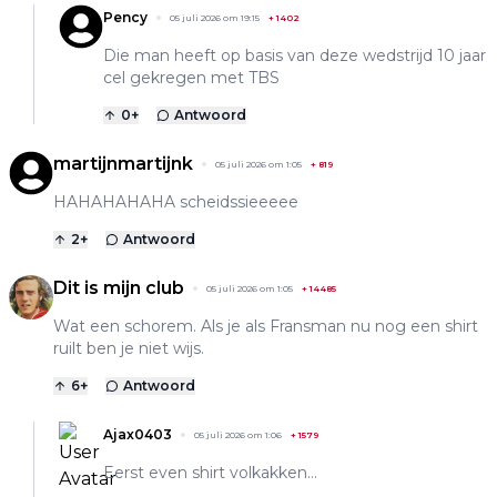
Pency
05 juli 2026 om 19:15
+
1402
Die man heeft op basis van deze wedstrijd 10 jaar
cel gekregen met TBS
0
+
Antwoord
martijnmartijnk
05 juli 2026 om 1:05
+
819
HAHAHAHAHA scheidssieeeee
2
+
Antwoord
Dit is mijn club
05 juli 2026 om 1:05
+
14485
Wat een schorem. Als je als Fransman nu nog een shirt
ruilt ben je niet wijs.
6
+
Antwoord
Ajax0403
05 juli 2026 om 1:06
+
1579
Eerst even shirt volkakken…