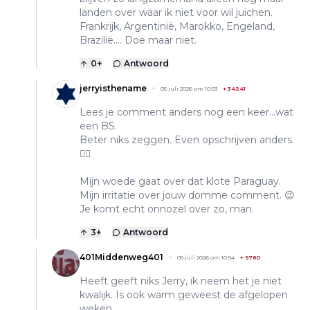
landen over waar ik niet voor wil juichen.
Frankrijk, Argentinië, Marokko, Engeland,
Brazilië.... Doe maar niet.
0
+
Antwoord
jerryisthename
05 juli 2026 om 10:53
+
34241
Lees je comment anders nog een keer...wat
een BS.
Beter niks zeggen. Even opschrijven anders.
👍🏽
Mijn woede gaat over dat klote Paraguay.
Mijn irritatie over jouw domme comment. 😉
Je komt echt onnozel over zo, man.
3
+
Antwoord
401Middenweg401
05 juli 2026 om 10:54
+
9780
Heeft geeft niks Jerry, ik neem het je niet
kwalijk. Is ook warm geweest de afgelopen
weken.