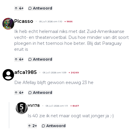
4
+
Antwoord
Picasso
05 juli 2026 om 1:10
+
9666
Ik heb echt helemaal niks met dat Zuid-Amerikaanse
vecht- en theatervoetbal. Dus hoe minder van dit soort
ploegen in het toernooi hoe beter. Blij dat Paraguay
eruit is
4
+
Antwoord
afca1985
05 juli 2026 om 1:09
+
26269
Die Afellay blijft gewoon eeuwig 23 he
4
+
Antwoord
HV178
05 juli 2026 om 1:11
+
8467
Is 40 zie ik net maar oogt wat jonger ja ;-)
2
+
Antwoord