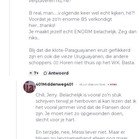
verpulveren nu, hè?
B real, man.....v.olgende keer wel echt kijken, hè?!
Voordat je zo'n enorme BS verkondigt
hier...thanks!
Je maakt jezelf echt ENORM belachelijk. Zeg dan
niks...
Blij dat die klote-Paraguayanen eruit geflikkerd
zijn en ook die vieze Uruguayanen, die andere
schoppers. 👍🏽 Horen niet thuis op het WK. Basta.
7
+
Antwoord
401Middenweg401
05 juli 2026 om 10:45
+
9780
Chill, Jerry. Belachelijk is vooral zo'n stuk
schrijven terwijl je hierboven al kan lezen dat ik
het vooral jammer vind dat de Fransen door
zijn. Je moet niet zo opgewonden doen,
slecht voor je hart.
En terzijde, nee, Messi liever niet. Maar er
blijven zo langzamerhand alleen nog maar