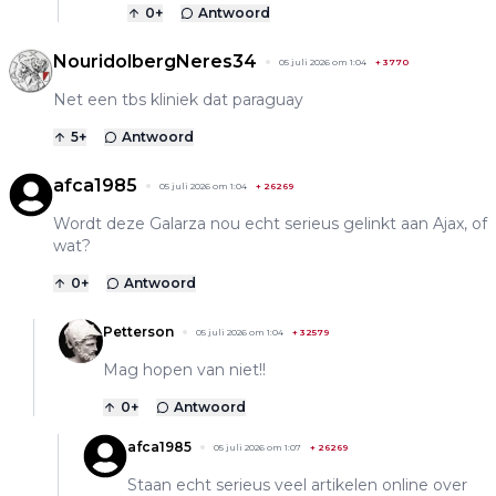
0
+
Antwoord
NouridolbergNeres34
05 juli 2026 om 1:04
+
3770
Net een tbs kliniek dat paraguay
5
+
Antwoord
afca1985
05 juli 2026 om 1:04
+
26269
Wordt deze Galarza nou echt serieus gelinkt aan Ajax, of
wat?
0
+
Antwoord
Petterson
05 juli 2026 om 1:04
+
32579
Mag hopen van niet!!
0
+
Antwoord
afca1985
05 juli 2026 om 1:07
+
26269
Staan echt serieus veel artikelen online over