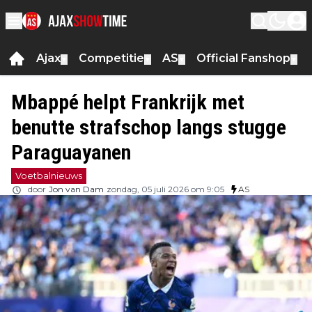
Ajax
Competitie
AS
Official Fanshop
▼
▼
▼
▼
Mbappé helpt Frankrijk met
benutte strafschop langs stugge
Paraguayanen
Voetbalnieuws
door
Jon van Dam
zondag, 05 juli 2026 om 9:05
AS