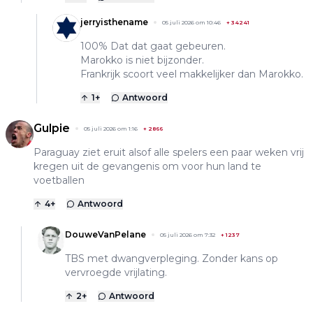
jerryisthename
05 juli 2026 om 10:46
+
34241
100% Dat dat gaat gebeuren.
Marokko is niet bijzonder.
Frankrijk scoort veel makkelijker dan Marokko.
1
+
Antwoord
Gulpie
05 juli 2026 om 1:16
+
2866
Paraguay ziet eruit alsof alle spelers een paar weken vrij
kregen uit de gevangenis om voor hun land te
voetballen
4
+
Antwoord
DouweVanPelane
05 juli 2026 om 7:32
+
1237
TBS met dwangverpleging. Zonder kans op
vervroegde vrijlating.
2
+
Antwoord