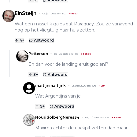
EinSteijn
05 juli 2026 om 1:07
+
8967
Wat een misselijk gajes dat Paraquay. Zou ze vanavond
nog op het vliegtuig naar huis zetten.
4
+
Antwoord
Petterson
05 juli 2026 om 1:08
+
32579
En dan voor de landing eruit gooien!?
3
+
Antwoord
martijnmartijnk
05 juli 2026 om 1:09
+
819
Wat Argentijns van je
9
+
Antwoord
NouridolbergNeres34
05 juli 2026 om 1:27
+
3770
Maxima achter de cockpit zetten dan maar