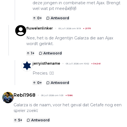
deze jongen in combinatie met Ajax. Brengt
wel wat pit mee👍🤣🤣
0
+
Antwoord
fluwelenlinker
05 juli 2026 om 9:19
+
21711
Nee, het is de Argentijn Galarza die aan Ajax
wordt gelinkt.
1
+
Antwoord
jerryisthename
05 juli 2026 om 10:52
+
34241
Precies. 👍🏽
0
+
Antwoord
Rebi1968
05 juli 2026 om 1:03
+
1386
Galarza is de naam, voor het geval dat Getafe nog een
speler zoekt
5
+
Antwoord