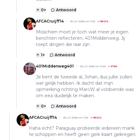
0
+
Antwoord
AFCACruijff14
05 juli 2026 om 11:53
+
183212
Misschien moet je toch wat meer je eigen
berichten reflecteren, 401Middenweg. Jij
roept dingen die raar zijn.
1
+
Antwoord
401Middenweg401
05 juli 2026 om 12:02
+
9780
Je bent de tweede al, Johan, dus jullie zullen
wel gelijk hebben. Ik dacht dat mijn
opmerking richting MarcW al voldoende was
om eea duidelijk te maken.
0
+
Antwoord
AFCACruijff14
05 juli 2026 om 11:52
+
183212
Haha echt? Paraguay probeerde iedereen mank
te schoppen en heeft geen gele kaart gekregen.