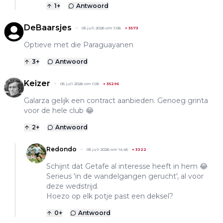
1
+
Antwoord
DeBaarsjes
05 juli 2026 om 1:06
+
3573
Optieve met die Paraguayanen
3
+
Antwoord
Keizer
05 juli 2026 om 1:05
+
35296
Galarza gelijk een contract aanbieden. Genoeg grinta
voor de hele club 😂
2
+
Antwoord
Redondo
05 juli 2026 om 14:45
+
3322
Schijnt dat Getafe al interesse heeft in hem 😂
Serieus 'in de wandelgangen gerucht', al voor
deze wedstrijd.
Hoezo op elk potje past een deksel?
0
+
Antwoord