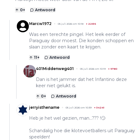
0
+
Antwoord
Marcw1972
05 juli 2026 om 10:18
+
22616
Was een terechte pingel. Het leek eerder of
Paraguay door moest. Die konden schoppen en
slaan zonder een kaart te krijgen.
11
+
Antwoord
401Middenweg401
05 juli 2026 om 10:19
+
9780
Dan is het jammer dat het Infantino deze
keer niet gelukt is.
0
+
Antwoord
jerryisthename
05 juli 2026 om 10:39
+
34241
Heb je het wel gezien, man...??? !🙄
Schandalig hoe die klotevoetballers uit Paraguay
speelden!