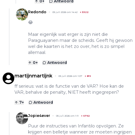
0
+
Antwoord
Redondo
05 juli 2026 om 14:42
+
3322
😂
Maar eigenlijk wat erger is zijn niet die
Paraguayanen maar de scheids. Geeft hij gewoon
wel die kaarten is het zo over, het is zo simpel
allemaal.
0
+
Antwoord
martijnmartijnk
05 juli 2026 om 1:07
+
819
ff serieus: wat is de functie van de VAR? Hoe kan de
VAR, behalve de penalty, NIET heeft ingegrepen?
7
+
Antwoord
Jopie4ever
05 juli 2026 om 1:11
+
6792
Puur de instructies van Infantilo opvolgen. Ze
krijgen een belletje wanneer ze moeten ingrijpen