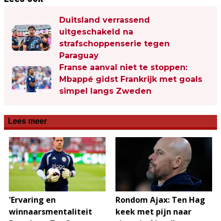
Duitsland verrassend
uitgeschakeld na
strafschoppenserie tegen
Paraguay
Franse aanval niet te stoppen:
Mbappé gidst Frankrijk met goals
simpel langs Zweden