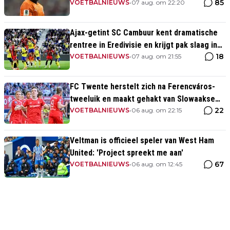
85
VOETBALNIEUWS
•
07 aug. om 22:20
Ajax-getint SC Cambuur kent dramatische
rentree in Eredivisie en krijgt pak slaag in
18
eigen huis
VOETBALNIEUWS
•
07 aug. om 21:55
FC Twente herstelt zich na Ferencváros-
tweeluik en maakt gehakt van Slowaakse
22
opponent
VOETBALNIEUWS
•
06 aug. om 22:15
Veltman is officieel speler van West Ham
United: 'Project spreekt me aan'
67
VOETBALNIEUWS
•
06 aug. om 12:45