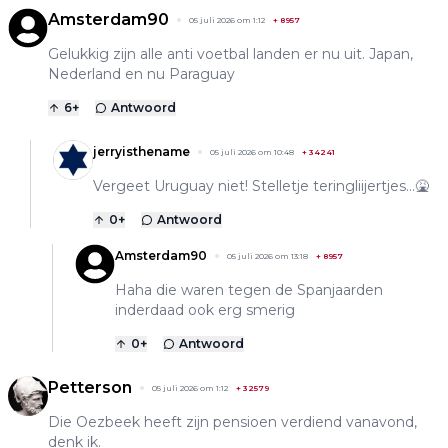
Amsterdam90
05 juli 2026 om 1:12
+
8957
Gelukkig zijn alle anti voetbal landen er nu uit. Japan,
Nederland en nu Paraguay
6
+
Antwoord
jerryisthename
05 juli 2026 om 10:48
+
34241
Vergeet Uruguay niet! Stelletje teringliijertjes...🤮
0
+
Antwoord
Amsterdam90
05 juli 2026 om 13:18
+
8957
Haha die waren tegen de Spanjaarden
inderdaad ook erg smerig
0
+
Antwoord
Petterson
05 juli 2026 om 1:12
+
32579
Die Oezbeek heeft zijn pensioen verdiend vanavond,
denk ik.