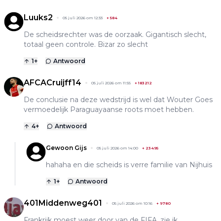
Luuks2
05 juli 2026 om 12:33
+
584
De scheidsrechter was de oorzaak. Gigantisch slecht,
totaal geen controle. Bizar zo slecht
1
+
Antwoord
AFCACruijff14
05 juli 2026 om 11:55
+
183212
De conclusie na deze wedstrijd is wel dat Wouter Goes
vermoedelijk Paraguayaanse roots moet hebben.
4
+
Antwoord
Gewoon Gijs
05 juli 2026 om 14:00
+
23495
hahaha en die scheids is verre familie van Nijhuis
1
+
Antwoord
401Middenweg401
05 juli 2026 om 10:16
+
9780
Frankrijk moest weer door van de FIFA, zie ik.