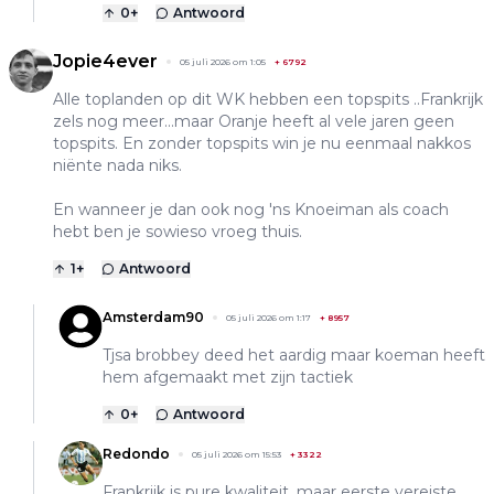
0
+
Antwoord
Jopie4ever
05 juli 2026 om 1:05
+
6792
Alle toplanden op dit WK hebben een topspits ..Frankrijk
zels nog meer...maar Oranje heeft al vele jaren geen
topspits. En zonder topspits win je nu eenmaal nakkos
niënte nada niks.
En wanneer je dan ook nog 'ns Knoeiman als coach
hebt ben je sowieso vroeg thuis.
1
+
Antwoord
Amsterdam90
05 juli 2026 om 1:17
+
8957
Tjsa brobbey deed het aardig maar koeman heeft
hem afgemaakt met zijn tactiek
0
+
Antwoord
Redondo
05 juli 2026 om 15:53
+
3322
Frankrijk is pure kwaliteit, maar eerste vereiste