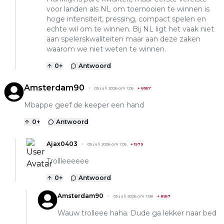
voor landen als NL om toernooien te winnen is
hoge intensiteit, pressing, compact spelen en
echte wil om te winnen. Bij NL ligt het vaak niet
aan spelerskwaliteiten maar aan deze zaken
waarom we niet weten te winnen.
0
+
Antwoord
Amsterdam90
05 juli 2026 om 1:05
+
8957
Mbappe geef de keeper een hand
0
+
Antwoord
Ajax0403
05 juli 2026 om 1:05
+
1579
Trollleeeeee
0
+
Antwoord
Amsterdam90
05 juli 2026 om 1:08
+
8957
Wauw trolleee haha. Dude ga lekker naar bed