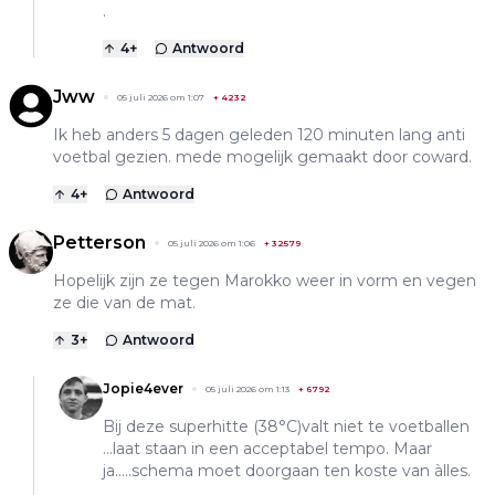
.
4
+
Antwoord
Jww
05 juli 2026 om 1:07
+
4232
Ik heb anders 5 dagen geleden 120 minuten lang anti
voetbal gezien. mede mogelijk gemaakt door coward.
4
+
Antwoord
Petterson
05 juli 2026 om 1:06
+
32579
Hopelijk zijn ze tegen Marokko weer in vorm en vegen
ze die van de mat.
3
+
Antwoord
Jopie4ever
05 juli 2026 om 1:13
+
6792
Bij deze superhitte (38°C)valt niet te voetballen
...laat staan in een acceptabel tempo. Maar
ja.....schema moet doorgaan ten koste van àlles.