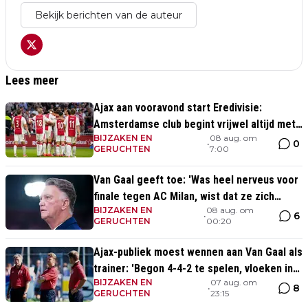
Bekijk berichten van de auteur
Lees meer
Ajax aan vooravond start Eredivisie:
Amsterdamse club begint vrijwel altijd met
BIJZAKEN EN
08 aug. om
zege
0
•
GERUCHTEN
7:00
Van Gaal geeft toe: 'Was heel nerveus voor
finale tegen AC Milan, wist dat ze zich
BIJZAKEN EN
08 aug. om
zouden aanpassen'
6
•
GERUCHTEN
00:20
Ajax-publiek moest wennen aan Van Gaal als
trainer: 'Begon 4-4-2 te spelen, vloeken in
BIJZAKEN EN
07 aug. om
de kerk'
8
•
GERUCHTEN
23:15