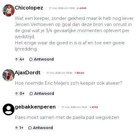
Chicolopez
17 mei 2026 om 19:32
+
4043
Wat een keeper, zonder gekheid maar ik heb nog liever
Jeroen Verhoeven op goal dan deze bron van onrust in
de goal wat je 3/4 gevaarlijke momenten oplevert per
wedstrijd.
Het enige waar die goed in is is af en toe een goeie
lijnredding.
4
+
Antwoord
AjaxDordt
17 mei 2026 om 19:26
+
15646
Hoe noemde Eric Meijers zo'n keeper ook alweer?
0
+
Antwoord
gebakkenperen
17 mei 2026 om 19:22
+
3369
Paes moet samen met de paella pad wegwezen
1
+
Antwoord