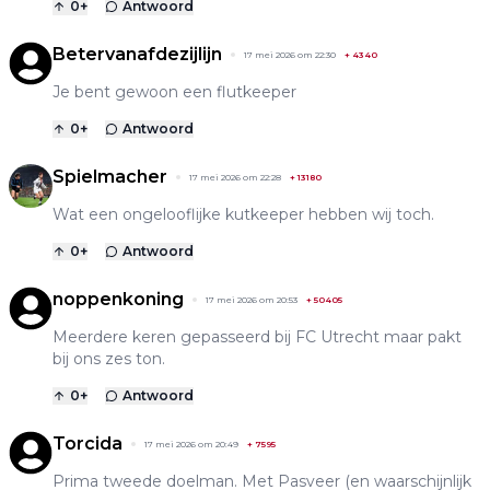
0
+
Antwoord
Betervanafdezijlijn
17 mei 2026 om 22:30
+
4340
Je bent gewoon een flutkeeper
0
+
Antwoord
Spielmacher
17 mei 2026 om 22:28
+
13180
Wat een ongelooflijke kutkeeper hebben wij toch.
0
+
Antwoord
noppenkoning
17 mei 2026 om 20:53
+
50405
Meerdere keren gepasseerd bij FC Utrecht maar pakt
bij ons zes ton.
0
+
Antwoord
Torcida
17 mei 2026 om 20:49
+
7595
Prima tweede doelman. Met Pasveer (en waarschijnlijk