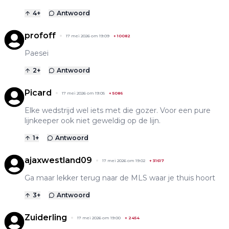
4
+
Antwoord
profoff
17 mei 2026 om 19:09
+
10082
Paesei
2
+
Antwoord
Picard
17 mei 2026 om 19:05
+
5086
Elke wedstrijd wel iets met die gozer. Voor een pure
lijnkeeper ook niet geweldig op de lijn.
1
+
Antwoord
ajaxwestland09
17 mei 2026 om 19:02
+
31617
Ga maar lekker terug naar de MLS waar je thuis hoort
3
+
Antwoord
Zuiderling
17 mei 2026 om 19:00
+
2454