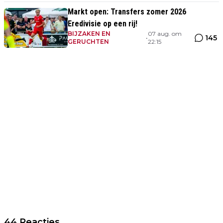
Markt open: Transfers zomer 2026
Eredivisie op een rij!
BIJZAKEN EN
07 aug. om
145
•
GERUCHTEN
22:15
44 Reacties