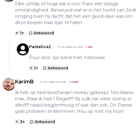
Elke uittrap of hoge bal is voor Paes een lastige
omstandigheid. Benieuwd wat er in het hoofd van Jordi
omging toen hij dacht dat het een goed idee was om
deze keeper naar Ajax te halen.
1
+
Antwoord
Pantelic42
17 mei 2026 om 19:01
+
633
Puur door zijn band met Indonesie
1
+
Antwoord
KarimB
17 mei 2026 om 18:37
+
19235
Ik heb op heel bescheiden niveau gekeept. 1ste klasse
max. Maar ik had 1 Regel!!!!! Bij zulk nat weer stomp je
alles!!!!! naast/weg/omhoog of wat dan ook. Dit Paesei
gaat proberen te klemmen. Hou op met mij hoor!
3
+
Antwoord