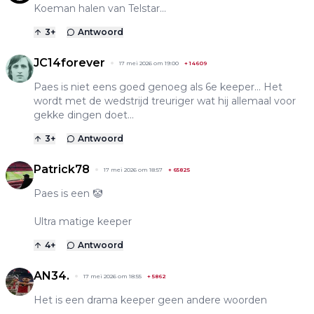
Koeman halen van Telstar...
3
+
Antwoord
JC14forever
17 mei 2026 om 19:00
+
14609
Paes is niet eens goed genoeg als 6e keeper... Het
wordt met de wedstrijd treuriger wat hij allemaal voor
gekke dingen doet...
3
+
Antwoord
Patrick78
17 mei 2026 om 18:57
+
65825
Paes is een 🤡
Ultra matige keeper
4
+
Antwoord
AN34.
17 mei 2026 om 18:55
+
5862
Het is een drama keeper geen andere woorden