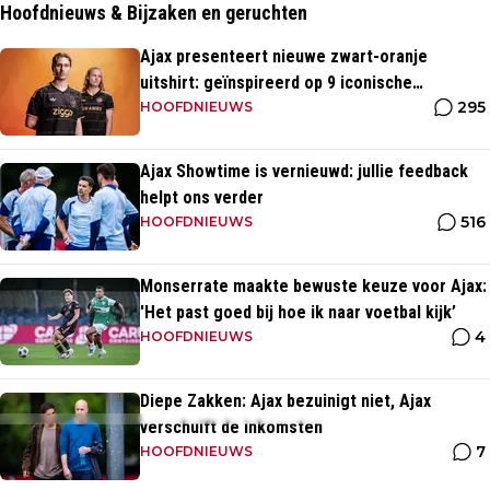
Hoofdnieuws & Bijzaken en geruchten
Ajax presenteert nieuwe zwart-oranje
uitshirt: geïnspireerd op 9 iconische
295
momenten uit clubhistorie
HOOFDNIEUWS
Ajax Showtime is vernieuwd: jullie feedback
helpt ons verder
516
HOOFDNIEUWS
Monserrate maakte bewuste keuze voor Ajax:
'Het past goed bij hoe ik naar voetbal kijk’
4
HOOFDNIEUWS
Diepe Zakken: Ajax bezuinigt niet, Ajax
verschuift de inkomsten
7
HOOFDNIEUWS