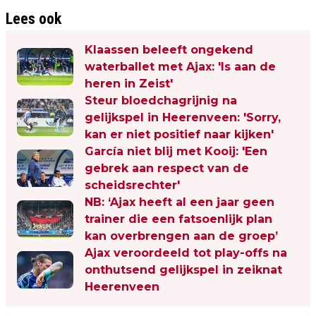
Lees ook
Klaassen beleeft ongekend
waterballet met Ajax: 'Is aan de
heren in Zeist'
Steur bloedchagrijnig na
gelijkspel in Heerenveen: 'Sorry,
kan er niet positief naar kijken'
García niet blij met Kooij: 'Een
gebrek aan respect van de
scheidsrechter'
NB: ‘Ajax heeft al een jaar geen
trainer die een fatsoenlijk plan
kan overbrengen aan de groep’
Ajax veroordeeld tot play-offs na
onthutsend gelijkspel in zeiknat
Heerenveen