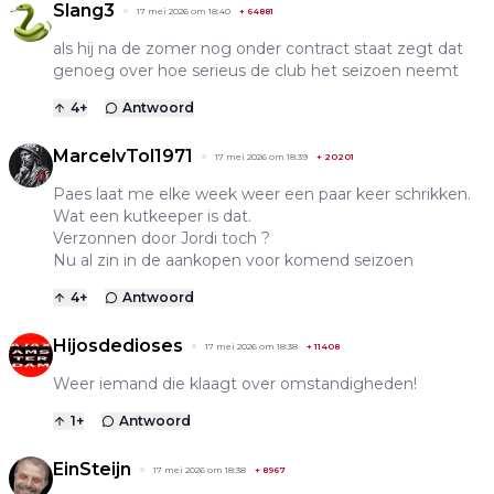
Slang3
17 mei 2026 om 18:40
+
64881
als hij na de zomer nog onder contract staat zegt dat
genoeg over hoe serieus de club het seizoen neemt
4
+
Antwoord
MarcelvTol1971
17 mei 2026 om 18:39
+
20201
Paes laat me elke week weer een paar keer schrikken.
Wat een kutkeeper is dat.
Verzonnen door Jordi toch ?
Nu al zin in de aankopen voor komend seizoen
4
+
Antwoord
Hijosdedioses
17 mei 2026 om 18:38
+
11408
Weer iemand die klaagt over omstandigheden!
1
+
Antwoord
EinSteijn
17 mei 2026 om 18:38
+
8967