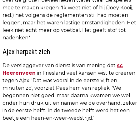
over de grote hoeveelheden water waar de spelers
mee te maken kregen. 'Ik weet niet of hij (Joey Kooij,
red.) het volgens de reglementen stil had moeten
leggen, maar het waren lastige omstandigheden. Het
leek niet echt meer op voetbal. Het geeft stof tot
nadenken.'
Ajax herpakt zich
De verslaggever van dienst is van mening dat
sc
Heerenveen
in Friesland veel kansen wist te creëren
tegen Ajax. 'Dat was vooral in de eerste vijftien
minuten zo', voorziet Paes hem van repliek. 'We
begonnen niet goed, maar daarna kwamen we wel
onder hun druk uit en namen we de overhand, zeker
in de eerste helft. In de tweede helft werd het een
beetje een heen-en-weer-wedstrijd.'