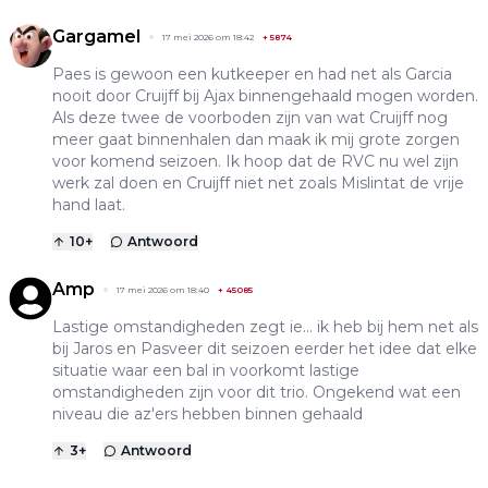
Gargamel
17 mei 2026 om 18:42
+
5874
Paes is gewoon een kutkeeper en had net als Garcia
nooit door Cruijff bij Ajax binnengehaald mogen worden.
Als deze twee de voorboden zijn van wat Cruijff nog
meer gaat binnenhalen dan maak ik mij grote zorgen
voor komend seizoen. Ik hoop dat de RVC nu wel zijn
werk zal doen en Cruijff niet net zoals Mislintat de vrije
hand laat.
10
+
Antwoord
Amp
17 mei 2026 om 18:40
+
45085
Lastige omstandigheden zegt ie... ik heb bij hem net als
bij Jaros en Pasveer dit seizoen eerder het idee dat elke
situatie waar een bal in voorkomt lastige
omstandigheden zijn voor dit trio. Ongekend wat een
niveau die az'ers hebben binnen gehaald
3
+
Antwoord