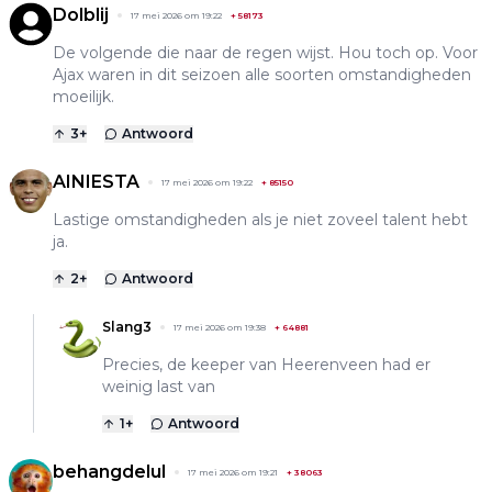
Dolblij
17 mei 2026 om 19:22
+
58173
De volgende die naar de regen wijst. Hou toch op. Voor
Ajax waren in dit seizoen alle soorten omstandigheden
moeilijk.
3
+
Antwoord
AINIESTA
17 mei 2026 om 19:22
+
85150
Lastige omstandigheden als je niet zoveel talent hebt
ja.
2
+
Antwoord
Slang3
17 mei 2026 om 19:38
+
64881
Precies, de keeper van Heerenveen had er
weinig last van
1
+
Antwoord
behangdelul
17 mei 2026 om 19:21
+
38063