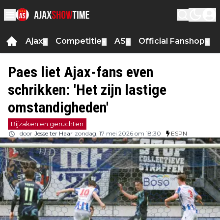
Ajax
Competitie
AS
Official Fanshop
▼
▼
▼
▼
Paes liet Ajax-fans even
schrikken: 'Het zijn lastige
omstandigheden'
Bijzaken en geruchten
door
Jesse ter Haar
zondag, 17 mei 2026 om 18:30
ESPN