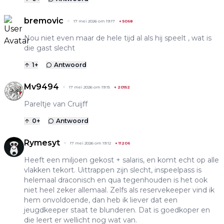
bremovic
17 mei 2026 om 19:17
+
5068
Nou niet even maar de hele tijd al als hij speelt , wat is
die gast slecht
1
+
Antwoord
Mv9494
17 mei 2026 om 19:15
+
20152
Pareltje van Cruijff
0
+
Antwoord
Rymesyt
17 mei 2026 om 19:12
+
11206
Heeft een miljoen gekost + salaris, en komt echt op alle
vlakken tekort. Uittrappen zijn slecht, inspeelpass is
helemaal draconisch en qua tegenhouden is het ook
niet heel zeker allemaal. Zelfs als reservekeeper vind ik
hem onvoldoende, dan heb ik liever dat een
jeugdkeeper staat te blunderen. Dat is goedkoper en
die leert er wellicht nog wat van.