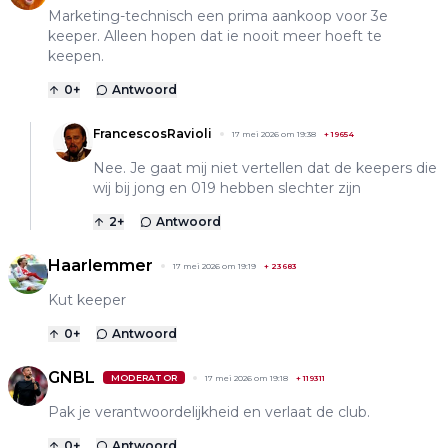
Marketing-technisch een prima aankoop voor 3e
keeper. Alleen hopen dat ie nooit meer hoeft te
keepen.
0
+
Antwoord
FrancescosRavioli
17 mei 2026 om 19:38
+
19654
Nee. Je gaat mij niet vertellen dat de keepers die
wij bij jong en 019 hebben slechter zijn
2
+
Antwoord
Haarlemmer
17 mei 2026 om 19:19
+
23683
Kut keeper
0
+
Antwoord
GNBL
MODERATOR
17 mei 2026 om 19:18
+
119311
Pak je verantwoordelijkheid en verlaat de club.
0
+
Antwoord