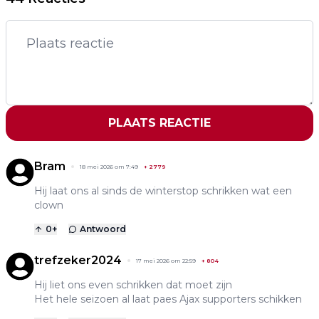
PLAATS REACTIE
Bram
18 mei 2026 om 7:49
+
2779
Hij laat ons al sinds de winterstop schrikken wat een
clown
0
+
Antwoord
trefzeker2024
17 mei 2026 om 22:59
+
804
Hij liet ons even schrikken dat moet zijn
Het hele seizoen al laat paes Ajax supporters schikken