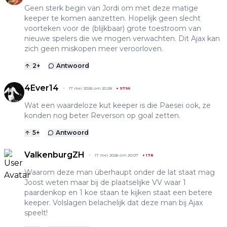
Geen sterk begin van Jordi om met deze matige
keeper te komen aanzetten. Hopelijk geen slecht
voorteken voor de (blijkbaar) grote toestroom van
nieuwe spelers die we mogen verwachten. Dit Ajax kan
zich geen miskopen meer veroorloven.
2
+
Antwoord
4Ever14
17 mei 2026 om 20:28
+
9796
Wat een waardeloze kut keeper is die Paesei ook, ze
konden nog beter Reverson op goal zetten.
5
+
Antwoord
ValkenburgZH
17 mei 2026 om 20:07
+
178
Waarom deze man überhaupt onder de lat staat mag
Joost weten maar bij de plaatselijke VV waar 1
paardenkop en 1 koe staan te kijken staat een betere
keeper. Volslagen belachelijk dat deze man bij Ajax
speelt!