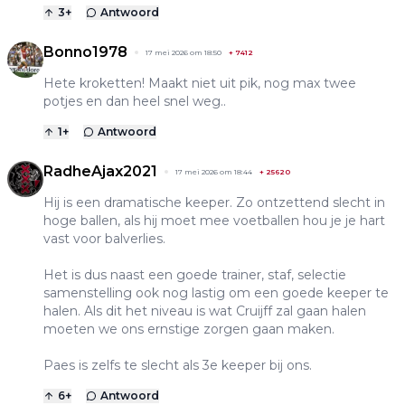
3
+
Antwoord
Bonno1978
17 mei 2026 om 18:50
+
7412
Hete kroketten! Maakt niet uit pik, nog max twee
potjes en dan heel snel weg..
1
+
Antwoord
RadheAjax2021
17 mei 2026 om 18:44
+
25620
Hij is een dramatische keeper. Zo ontzettend slecht in
hoge ballen, als hij moet mee voetballen hou je je hart
vast voor balverlies.
Het is dus naast een goede trainer, staf, selectie
samenstelling ook nog lastig om een goede keeper te
halen. Als dit het niveau is wat Cruijff zal gaan halen
moeten we ons ernstige zorgen gaan maken.
Paes is zelfs te slecht als 3e keeper bij ons.
6
+
Antwoord