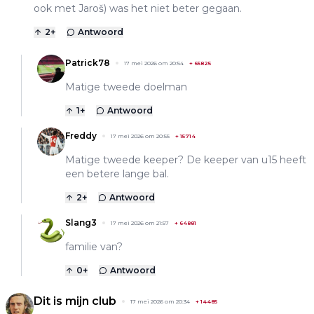
ook met Jaroš) was het niet beter gegaan.
2
+
Antwoord
Patrick78
17 mei 2026 om 20:54
+
65825
Matige tweede doelman
1
+
Antwoord
Freddy
17 mei 2026 om 20:55
+
15714
Matige tweede keeper? De keeper van u15 heeft
een betere lange bal.
2
+
Antwoord
Slang3
17 mei 2026 om 21:57
+
64881
familie van?
0
+
Antwoord
Dit is mijn club
17 mei 2026 om 20:34
+
14485