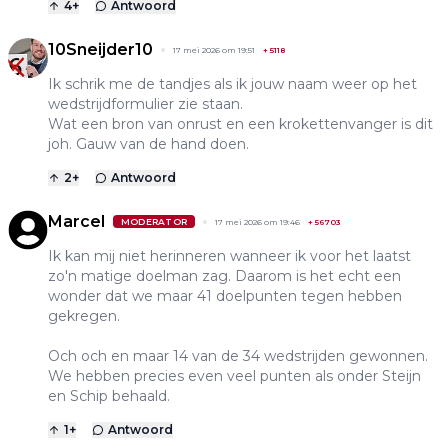
4
+
Antwoord
10Sneijder10
17 mei 2026 om 19:51
+
5118
Ik schrik me de tandjes als ik jouw naam weer op het
wedstrijdformulier zie staan.
Wat een bron van onrust en een krokettenvanger is dit
joh. Gauw van de hand doen.
2
+
Antwoord
Marcel
MODERATOR
17 mei 2026 om 19:46
+
56703
Ik kan mij niet herinneren wanneer ik voor het laatst
zo'n matige doelman zag. Daarom is het echt een
wonder dat we maar 41 doelpunten tegen hebben
gekregen.
Och och en maar 14 van de 34 wedstrijden gewonnen.
We hebben precies even veel punten als onder Steijn
en Schip behaald.
1
+
Antwoord