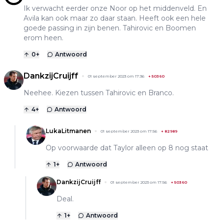
Ik verwacht eerder onze Noor op het middenveld. En
Avila kan ook maar zo daar staan. Heeft ook een hele
goede passing in zijn benen. Tahirovic en Boomen
erom heen.
0
+
Antwoord
DankzijCruijff
01 september 2023 om 17:36
+
50360
Neehee. Kiezen tussen Tahirovic en Branco.
4
+
Antwoord
LukaLitmanen
01 september 2023 om 17:56
+
82989
Op voorwaarde dat Taylor alleen op 8 nog staat
1
+
Antwoord
DankzijCruijff
01 september 2023 om 17:56
+
50360
Deal.
1
+
Antwoord