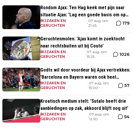
Rondom Ajax: Ten Hag keek met pijn naar
situatie Ajax: 'Lag een goede basis om op
BIJZAKEN EN
07 aug. om
voort te borduren'
179
•
GERUCHTEN
21:45
Geruchtenmolen: 'Ajax komt in zoektocht
naar rechtsbuiten uit bij Couto'
BIJZAKEN EN
07 aug. om
1026
•
GERUCHTEN
15:25
Godts wil door voordeur bij Ajax vertrekken:
'Barcelona en Bayern waren ook heel
BIJZAKEN EN
07 aug. om
serieus'
57
•
GERUCHTEN
15:00
Kroatisch medium stelt: 'Sutalo heeft drie
aanbiedingen op zak, akkoord blijft nog uit'
BIJZAKEN EN
07 aug. om
54
•
GERUCHTEN
12:50