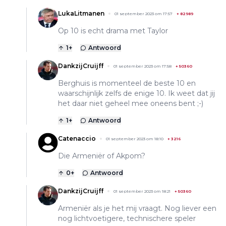
LukaLitmanen
01 september 2023 om 17:57
+
82989
Op 10 is echt drama met Taylor
1
+
Antwoord
DankzijCruijff
01 september 2023 om 17:58
+
50360
Berghuis is momenteel de beste 10 en
waarschijnlijk zelfs de enige 10. Ik weet dat jij
het daar niet geheel mee oneens bent ;-)
1
+
Antwoord
Catenaccio
01 september 2023 om 18:10
+
3216
Die Armeniër of Akpom?
0
+
Antwoord
DankzijCruijff
01 september 2023 om 18:21
+
50360
Armeniër als je het mij vraagt. Nog liever een
nog lichtvoetigere, technischere speler