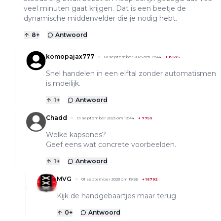
veel minuten gaat krijgen. Dat is een beetje de
dynamische middenvelder die je nodig hebt.
8
+
Antwoord
komopajax777
01 september 2023 om 19:44
+
15675
Snel handelen in een elftal zonder automatismen
is moeilijk.
1
+
Antwoord
Chadd
01 september 2023 om 19:44
+
7759
Welke kapsones?
Geef eens wat concrete voorbeelden.
1
+
Antwoord
MVG
01 september 2023 om 19:56
+
16792
Kijk de handgebaartjes maar terug
0
+
Antwoord