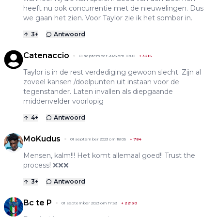
heeft nu ook concurrentie met de nieuwelingen. Dus
we gaan het zien. Voor Taylor zie ik het somber in.
3
+
Antwoord
Catenaccio
01 september 2023 om 18:08
+
3216
Taylor is in de rest verdediging gewoon slecht. Zijn al
zoveel kansen /doelpunten uit instaan voor de
tegenstander. Laten invallen als diepgaande
middenvelder voorlopig
4
+
Antwoord
MoKudus
01 september 2023 om 18:05
+
784
Mensen, kalm!!! Het komt allemaal goed!! Trust the
process! ❌❌❌
3
+
Antwoord
Bc te P
01 september 2023 om 17:59
+
22130