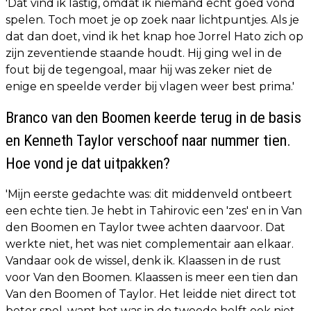
'Dat vind ik lastig, omdat ik niemand echt goed vond
spelen. Toch moet je op zoek naar lichtpuntjes. Als je
dat dan doet, vind ik het knap hoe Jorrel Hato zich op
zijn zeventiende staande houdt. Hij ging wel in de
fout bij de tegengoal, maar hij was zeker niet de
enige en speelde verder bij vlagen weer best prima.'
Branco van den Boomen keerde terug in de basis
en Kenneth Taylor verschoof naar nummer tien.
Hoe vond je dat uitpakken?
'Mijn eerste gedachte was: dit middenveld ontbeert
een echte tien. Je hebt in Tahirovic een 'zes' en in Van
den Boomen en Taylor twee achten daarvoor. Dat
werkte niet, het was niet complementair aan elkaar.
Vandaar ook de wissel, denk ik. Klaassen in de rust
voor Van den Boomen. Klaassen is meer een tien dan
Van den Boomen of Taylor. Het leidde niet direct tot
beter spel, want het was in de tweede helft ook niet