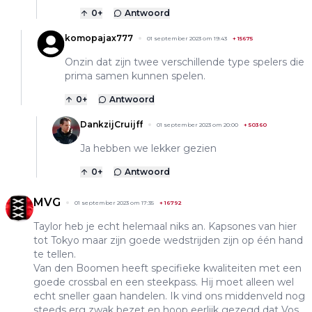
0
+
Antwoord
komopajax777
01 september 2023 om 19:43
+
15675
Onzin dat zijn twee verschillende type spelers die
prima samen kunnen spelen.
0
+
Antwoord
DankzijCruijff
01 september 2023 om 20:00
+
50360
Ja hebben we lekker gezien
0
+
Antwoord
MVG
01 september 2023 om 17:35
+
16792
Taylor heb je echt helemaal niks an. Kapsones van hier
tot Tokyo maar zijn goede wedstrijden zijn op één hand
te tellen.
Van den Boomen heeft specifieke kwaliteiten met een
goede crossbal en een steekpass. Hij moet alleen wel
echt sneller gaan handelen. Ik vind ons middenveld nog
steeds erg zwak bezet en hoop eerlijk gezegd dat Vos