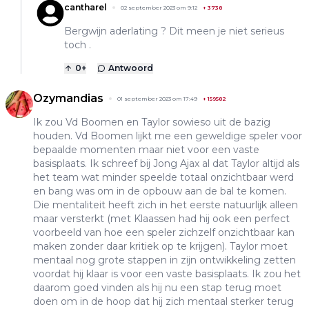
cantharel
02 september 2023 om 9:12
+
3738
Bergwijn aderlating ? Dit meen je niet serieus
toch .
0
+
Antwoord
Ozymandias
01 september 2023 om 17:49
+
159582
Ik zou Vd Boomen en Taylor sowieso uit de bazig
houden. Vd Boomen lijkt me een geweldige speler voor
bepaalde momenten maar niet voor een vaste
basisplaats. Ik schreef bij Jong Ajax al dat Taylor altijd als
het team wat minder speelde totaal onzichtbaar werd
en bang was om in de opbouw aan de bal te komen.
Die mentaliteit heeft zich in het eerste natuurlijk alleen
maar versterkt (met Klaassen had hij ook een perfect
voorbeeld van hoe een speler zichzelf onzichtbaar kan
maken zonder daar kritiek op te krijgen). Taylor moet
mentaal nog grote stappen in zijn ontwikkeling zetten
voordat hij klaar is voor een vaste basisplaats. Ik zou het
daarom goed vinden als hij nu een stap terug moet
doen om in de hoop dat hij zich mentaal sterker terug