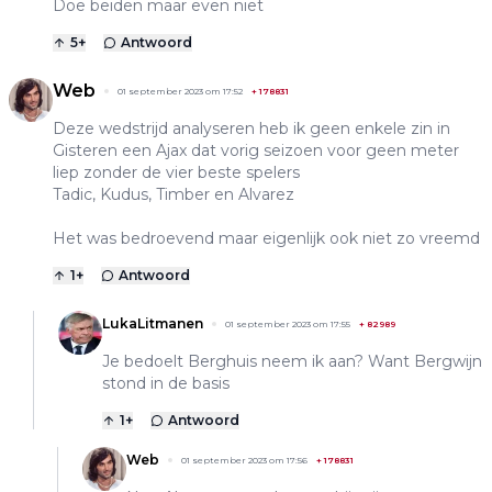
Doe beiden maar even niet
5
+
Antwoord
Web
01 september 2023 om 17:52
+
178831
Deze wedstrijd analyseren heb ik geen enkele zin in
Gisteren een Ajax dat vorig seizoen voor geen meter
liep zonder de vier beste spelers
Tadic, Kudus, Timber en Alvarez
Het was bedroevend maar eigenlijk ook niet zo vreemd
1
+
Antwoord
LukaLitmanen
01 september 2023 om 17:55
+
82989
Je bedoelt Berghuis neem ik aan? Want Bergwijn
stond in de basis
1
+
Antwoord
Web
01 september 2023 om 17:56
+
178831