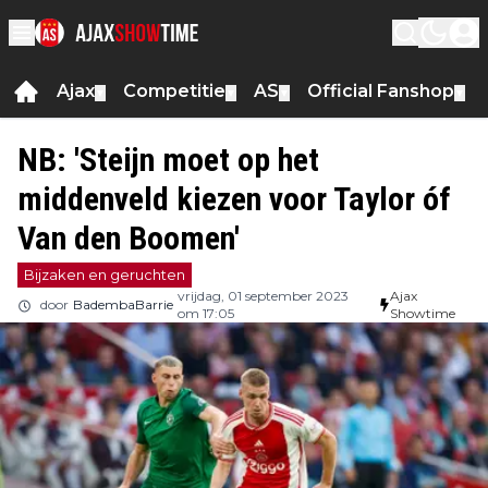
Ajax
Competitie
AS
Official Fanshop
▼
▼
▼
▼
NB: 'Steijn moet op het
middenveld kiezen voor Taylor óf
Van den Boomen'
Bijzaken en geruchten
vrijdag, 01 september 2023
Ajax
door
BadembaBarrie
om 17:05
Showtime