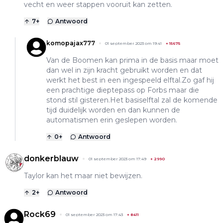
vecht en weer stappen vooruit kan zetten.
7
+
Antwoord
komopajax777
01 september 2023 om 19:41
+
15675
Van de Boomen kan prima in de basis maar moet
dan wel in zijn kracht gebruikt worden en dat
werkt het best in een ingespeeld elftal.Zo gaf hij
een prachtige dieptepass op Forbs maar die
stond stil gisteren.Het basiselftal zal de komende
tijd duidelijk worden en dan kunnen de
automatismen erin geslepen worden.
0
+
Antwoord
donkerblauw
01 september 2023 om 17:49
+
2990
Taylor kan het maar niet bewijzen.
2
+
Antwoord
Rock69
01 september 2023 om 17:43
+
8411