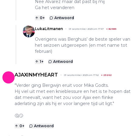
Nee Alvarez maar dat past bij mij
Ga het veranderen
0
+
Antwoord
LukaLitmanen
01 september 2023 om 17:57
+
82989
Overigens was Berghuis’ de beste speler van
het seizoen uitgeroepen (en met name tot
februari)
1
+
Antwoord
AJAXINMYHEART
01 september 2023 om 17:52
+
23262
"Verder ging Bergwijn eruit voor Mika Godts.
Hij viel uit met een knieblessure en het is te hopen dat
dat meevalt, want het zou voor Ajax een flinke
aderlating zijn als hij er voor langere tijd uit ligt."
🤔🙄
0
+
Antwoord