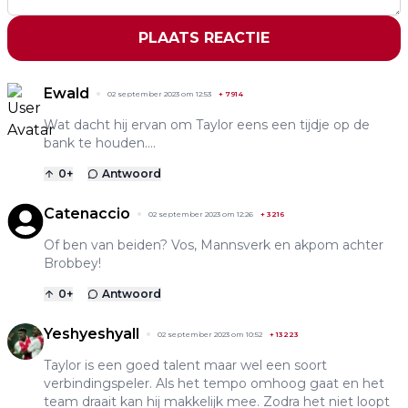
PLAATS REACTIE
Ewald
02 september 2023 om 12:53
+
7914
Wat dacht hij ervan om Taylor eens een tijdje op de
bank te houden….
0
+
Antwoord
Catenaccio
02 september 2023 om 12:26
+
3216
Of ben van beiden? Vos, Mannsverk en akpom achter
Brobbey!
0
+
Antwoord
Yeshyeshyall
02 september 2023 om 10:52
+
13223
Taylor is een goed talent maar wel een soort
verbindingspeler. Als het tempo omhoog gaat en het
team draait kan hij makkelijk mee. Zodra het niet loopt