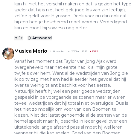
kan hij niet het verschil maken en dat is gezien het type
speler dat hij is niet heel gek (nog los van zijn leeftijd),
zelfde geldt voor Hlynsson. Denk voor nu dan ook dat
hij een beetje beschermd moet worden. Verdedigend
kan en moet hij sowieso nog beter
1
+
Antwoord
Musica Merlo
01 september 2023 om 19:19
+
8382
Vanaf het moment dat Taylor van jong Ajax werd
overgeheveld naar het eerste had ik al mijn grote
twijfels over hem. Want al de wedstrijden van Jong die
ik op tv zag met hem had ik eerder het gevoel dat hij
over te weinig talent beschikt voor het eerste.
Natuurlijk heeft hij wel een paar goede wedstrijden
gespeeld in de voorgaande seizoenen maar er waren
teveel wedstrijden dat hij totaal niet overtuigde. Dus is
het niet zo moeilijk om voor van den Boomen te
kiezen. Niet dat laatst genoemde al de sterren van de
hemel speelt maar hij beschikt in ieder geval over een
uitstekende lange afstand pass al moet hij wel leren
wanneer hij die kan spelen. Goed van den Boomen