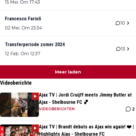
15 Mei. Om 17:43
Francesco Farioli
10
02 Mei. Om 23:34
Transferperiode zomer 2024
13
12 Feb. Om 12:37
Meer laden
Videoberichte
Ajax TV | Jordi Cruijff meets Jimmy Butler at
Ajax - Shelbourne FC 🏀
2
VIDEOBERICHTEN
Ajax TV | Brandt debuts as Ajax win again! ❤️ |
Highlights Ajax - Shelbourne FC