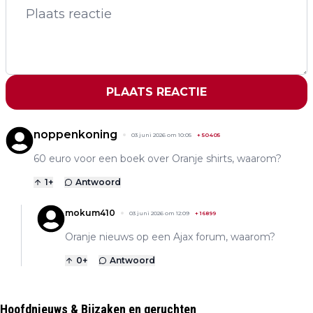
PLAATS REACTIE
noppenkoning
03 juni 2026 om 10:05
+
50405
60 euro voor een boek over Oranje shirts, waarom?
1
+
Antwoord
mokum410
03 juni 2026 om 12:09
+
16899
Oranje nieuws op een Ajax forum, waarom?
0
+
Antwoord
Hoofdnieuws & Bijzaken en geruchten