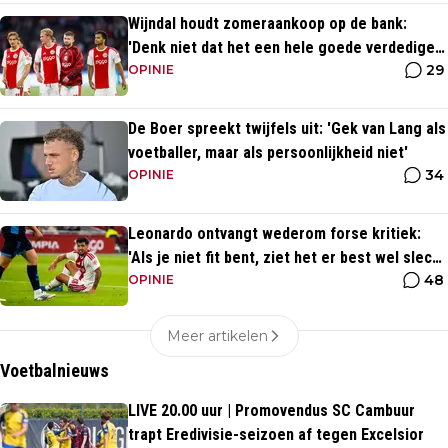
Wijndal houdt zomeraankoop op de bank:
'Denk niet dat het een hele goede verdediger
29
is'
OPINIE
De Boer spreekt twijfels uit: 'Gek van Lang als
voetballer, maar als persoonlijkheid niet'
34
OPINIE
Leonardo ontvangt wederom forse kritiek:
'Als je niet fit bent, ziet het er best wel slecht
48
uit'
OPINIE
Meer artikelen
Voetbalnieuws
LIVE 20.00 uur | Promovendus SC Cambuur
trapt Eredivisie-seizoen af tegen Excelsior