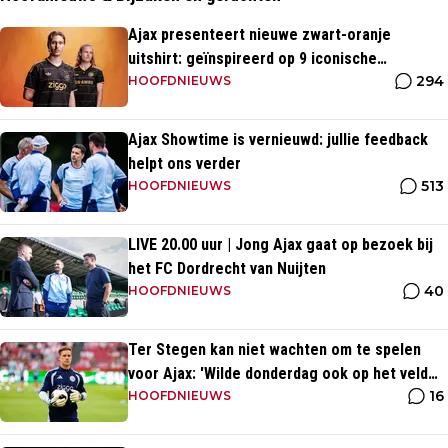
Ajax presenteert nieuwe zwart-oranje
uitshirt: geïnspireerd op 9 iconische
294
momenten uit clubhistorie
HOOFDNIEUWS
Ajax Showtime is vernieuwd: jullie feedback
helpt ons verder
513
HOOFDNIEUWS
LIVE 20.00 uur | Jong Ajax gaat op bezoek bij
het FC Dordrecht van Nuijten
40
HOOFDNIEUWS
Ter Stegen kan niet wachten om te spelen
voor Ajax: 'Wilde donderdag ook op het veld
16
staan'
HOOFDNIEUWS