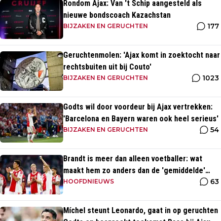
Rondom Ajax: Van 't Schip aangesteld als
nieuwe bondscoach Kazachstan
177
BIJZAKEN EN GERUCHTEN
Geruchtenmolen: 'Ajax komt in zoektocht naar
rechtsbuiten uit bij Couto'
1023
BIJZAKEN EN GERUCHTEN
Godts wil door voordeur bij Ajax vertrekken:
'Barcelona en Bayern waren ook heel serieus'
54
BIJZAKEN EN GERUCHTEN
Brandt is meer dan alleen voetballer: wat
maakt hem zo anders dan de 'gemiddelde'
63
voetballer?
HOOFDNIEUWS
Míchel steunt Leonardo, gaat in op geruchten