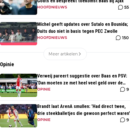
Godts en bespreekt toekomst Baas bij Ajax
55
HOOFDNIEUWS
Míchel geeft updates over Sutalo en Bounida;
Duits duo niet in basis tegen PEC Zwolle
150
HOOFDNIEUWS
Meer artikelen
Opinie
Verweij pareert suggestie over Baas en PSV:
'Dan moeten ze met heel veel geld over de
9
brug komen'
OPINIE
Brandt laat ArenA smullen: 'Had direct twee,
drie steekballetjes die gewoon perfect waren'
9
OPINIE