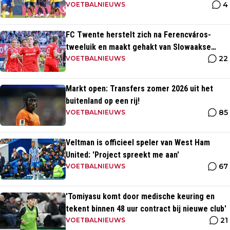
4
VOETBALNIEUWS
FC Twente herstelt zich na Ferencváros-
tweeluik en maakt gehakt van Slowaakse
22
opponent
VOETBALNIEUWS
Markt open: Transfers zomer 2026 uit het
buitenland op een rij!
85
VOETBALNIEUWS
Veltman is officieel speler van West Ham
United: 'Project spreekt me aan'
67
VOETBALNIEUWS
'Tomiyasu komt door medische keuring en
tekent binnen 48 uur contract bij nieuwe club'
21
VOETBALNIEUWS