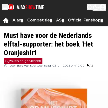
Ajax
Competitie
AS
Official Fanshop
▼
▼
▼
▼
Must have voor de Nederlands
elftal-supporter: het boek 'Het
Oranjeshirt'
Bijzaken en geruchten
door
Bart Veenstra
woensdag, 03 juni 2026 om 10:00
AS