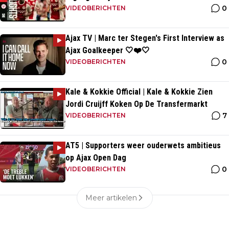
0
VIDEOBERICHTEN
Ajax TV | Marc ter Stegen's First Interview as
Ajax Goalkeeper 🤍❤️🤍
0
VIDEOBERICHTEN
Kale & Kokkie Official | Kale & Kokkie Zien
Jordi Cruijff Koken Op De Transfermarkt
7
VIDEOBERICHTEN
AT5 | Supporters weer ouderwets ambitieus
op Ajax Open Dag
0
VIDEOBERICHTEN
Meer artikelen