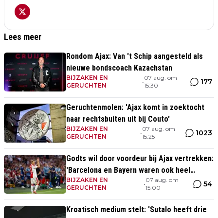
Lees meer
Rondom Ajax: Van 't Schip aangesteld als
nieuwe bondscoach Kazachstan
BIJZAKEN EN
07 aug. om
177
•
GERUCHTEN
15:30
Geruchtenmolen: 'Ajax komt in zoektocht
naar rechtsbuiten uit bij Couto'
BIJZAKEN EN
07 aug. om
1023
•
GERUCHTEN
15:25
Godts wil door voordeur bij Ajax vertrekken:
'Barcelona en Bayern waren ook heel
BIJZAKEN EN
07 aug. om
serieus'
54
•
GERUCHTEN
15:00
Kroatisch medium stelt: 'Sutalo heeft drie