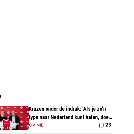
e
Krüzen onder de indruk: 'Als je zo'n
type naar Nederland kunt halen, doe
23
je iets goed'
OPINIE