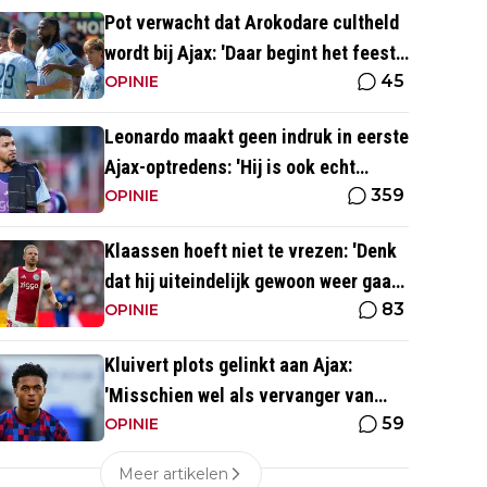
Pot verwacht dat Arokodare cultheld
wordt bij Ajax: 'Daar begint het feest
45
eigenlijk al'
OPINIE
Leonardo maakt geen indruk in eerste
Ajax-optredens: 'Hij is ook echt
359
langzaam'
OPINIE
Klaassen hoeft niet te vrezen: 'Denk
dat hij uiteindelijk gewoon weer gaat
83
spelen'
OPINIE
Kluivert plots gelinkt aan Ajax:
'Misschien wel als vervanger van
59
Mika Godts'
OPINIE
Meer artikelen