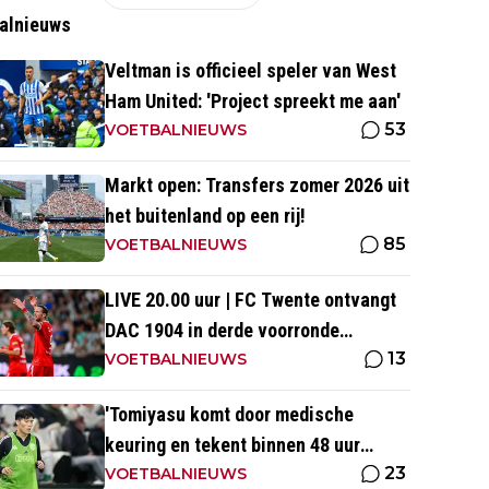
alnieuws
Veltman is officieel speler van West
Ham United: 'Project spreekt me aan'
53
VOETBALNIEUWS
Markt open: Transfers zomer 2026 uit
het buitenland op een rij!
85
VOETBALNIEUWS
LIVE 20.00 uur | FC Twente ontvangt
DAC 1904 in derde voorronde
13
Conference League
VOETBALNIEUWS
'Tomiyasu komt door medische
keuring en tekent binnen 48 uur
23
contract bij nieuwe club'
VOETBALNIEUWS