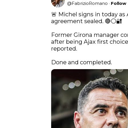
@
FabrizioRomano
·
Follow
🚨 Michel signs in today as
agreement sealed. 🔴⚪️🔐

Former Girona manager com
after being Ajax first choic
reported.

Done and completed. 