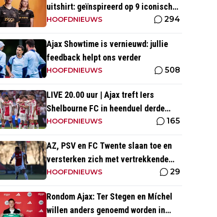
uitshirt: geïnspireerd op 9 iconische
294
momenten uit clubhistorie
HOOFDNIEUWS
Ajax Showtime is vernieuwd: jullie
feedback helpt ons verder
508
HOOFDNIEUWS
LIVE 20.00 uur | Ajax treft Iers
Shelbourne FC in heenduel derde
165
voorronde Conference League
HOOFDNIEUWS
AZ, PSV en FC Twente slaan toe en
versterken zich met vertrekkende
29
Ajax-talenten
HOOFDNIEUWS
Rondom Ajax: Ter Stegen en Míchel
willen anders genoemd worden in