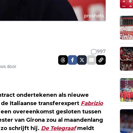
997
uws door
ontract ondertekenen als nieuwe
de Italiaanse transferexpert
Fabrizio
er een overeenkomst gesloten tussen
ester van Girona zou al maandenlang
o schrijft hij.
De Telegraaf
meldt