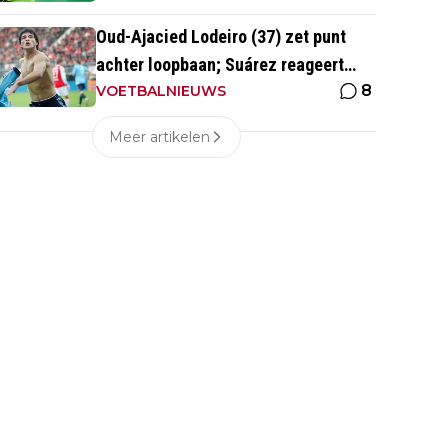
Oud-Ajacied Lodeiro (37) zet punt
achter loopbaan; Suárez reageert
8
emotioneel
VOETBALNIEUWS
Meer artikelen