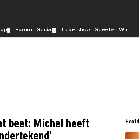
hop
Forum
Social
Ticketshop
Speel en Win
▼
▼
ht beet: Míchel heeft
Hoofd
ondertekend'