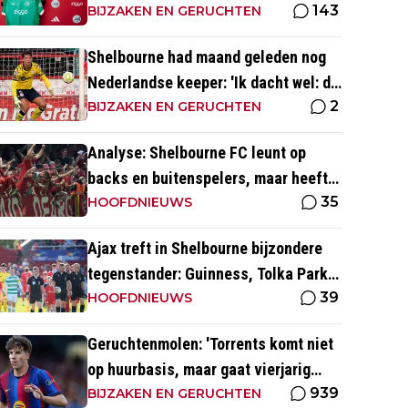
143
media
BIJZAKEN EN GERUCHTEN
Shelbourne had maand geleden nog
Nederlandse keeper: 'Ik dacht wel: dit
2
is wel héél Iers'
BIJZAKEN EN GERUCHTEN
Analyse: Shelbourne FC leunt op
backs en buitenspelers, maar heeft
35
restverdediging totaal niet op orde
HOOFDNIEUWS
Ajax treft in Shelbourne bijzondere
tegenstander: Guinness, Tolka Park
39
en bijzonder lage marktwaarde
HOOFDNIEUWS
Geruchtenmolen: 'Torrents komt niet
op huurbasis, maar gaat vierjarig
939
contract tekenen bij Ajax'
BIJZAKEN EN GERUCHTEN