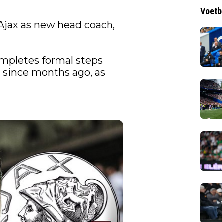
Voetb
 Ajax as new head coach, 
pletes formal steps 
e since months ago, as 