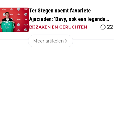
Ter Stegen noemt favoriete
Ajacieden: 'Davy, ook een legende
22
van de club'
BIJZAKEN EN GERUCHTEN
Meer artikelen