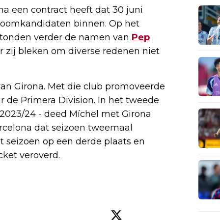
na een contract heeft dat 30 juni
roomkandidaten binnen. Op het
r stonden verder de namen van
Pep
r zij bleken om diverse redenen niet
 van Girona. Met die club promoveerde
r de Primera Division. In het tweede
 2023/24 - deed Míchel met Girona
arcelona dat seizoen tweemaal
at seizoen op een derde plaats en
ket veroverd.