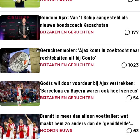
Rondom Ajax: Van 't Schip aangesteld als
nieuwe bondscoach Kazachstan
177
BIJZAKEN EN GERUCHTEN
Geruchtenmolen: 'Ajax komt in zoektocht naar
rechtsbuiten uit bij Couto'
1023
BIJZAKEN EN GERUCHTEN
Godts wil door voordeur bij Ajax vertrekken:
'Barcelona en Bayern waren ook heel serieus'
54
BIJZAKEN EN GERUCHTEN
Brandt is meer dan alleen voetballer: wat
maakt hem zo anders dan de 'gemiddelde'
63
voetballer?
HOOFDNIEUWS