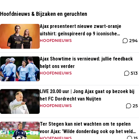
Hoofdnieuws & Bijzaken en geruchten
Ajax presenteert nieuwe zwart-oranje
uitshirt: geïnspireerd op 9 iconische
294
momenten uit clubhistorie
HOOFDNIEUWS
Ajax Showtime is vernieuwd: jullie feedback
helpt ons verder
513
HOOFDNIEUWS
LIVE 20.00 uur | Jong Ajax gaat op bezoek bij
het FC Dordrecht van Nuijten
25
HOOFDNIEUWS
Ter Stegen kan niet wachten om te spelen
voor Ajax: 'Wilde donderdag ook op het veld
15
staan'
HOOFDNIEUWS