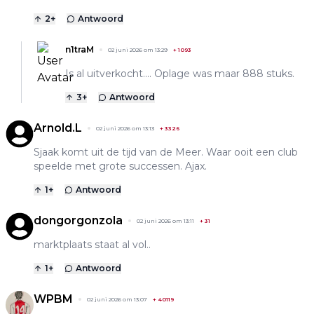
2
+
Antwoord
n1traM
02 juni 2026 om 13:29
+
1093
Is al uitverkocht.... Oplage was maar 888 stuks.
3
+
Antwoord
Arnold.L
02 juni 2026 om 13:13
+
3326
Sjaak komt uit de tijd van de Meer. Waar ooit een club
speelde met grote successen. Ajax.
1
+
Antwoord
dongorgonzola
02 juni 2026 om 13:11
+
31
marktplaats staat al vol..
1
+
Antwoord
WPBM
02 juni 2026 om 13:07
+
40119