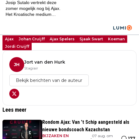
Ajax
Johan Cruijff
Ajax Spelers
Sjaak Swart
Koeman
Jordi Cruijff
Jort van den Hurk
JH
Stagiair
Bekijk berichten van de auteur
Lees meer
Rondom Ajax: Van 't Schip aangesteld als
nieuwe bondscoach Kazachstan
BIJZAKEN EN
07 aug. om
177
•