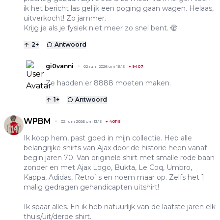
ik het bericht las gelijk een poging gaan wagen. Helaas,
uitverkocht! Zo jammer.
Krijg je als je fysiek niet meer zo snel bent. 🫣
2
+
Antwoord
gi0vanni
02 juni 2026 om 16:15
+
9407
Ze hadden er 8888 moeten maken.
1
+
Antwoord
WPBM
02 juni 2026 om 13:15
+
40119
Ik koop hem, past goed in mijn collectie. Heb alle
belangrijke shirts van Ajax door de historie heen vanaf
begin jaren 70. Van originele shirt met smalle rode baan
zonder en met Ajax Logo, Bukta, Le Coq, Umbro,
Kappa, Adidas, Retro`s en noem maar op. Zelfs het 1
malig gedragen gehandicapten uitshirt!
Ik spaar alles. En ik heb natuurlijk van de laatste jaren elk
thuis/uit/derde shirt.