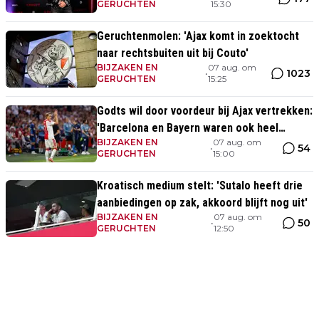
GERUCHTEN
15:30
Geruchtenmolen: 'Ajax komt in zoektocht
naar rechtsbuiten uit bij Couto'
BIJZAKEN EN
07 aug. om
1023
•
GERUCHTEN
15:25
Godts wil door voordeur bij Ajax vertrekken:
'Barcelona en Bayern waren ook heel
BIJZAKEN EN
07 aug. om
serieus'
54
•
GERUCHTEN
15:00
Kroatisch medium stelt: 'Sutalo heeft drie
aanbiedingen op zak, akkoord blijft nog uit'
BIJZAKEN EN
07 aug. om
50
•
GERUCHTEN
12:50