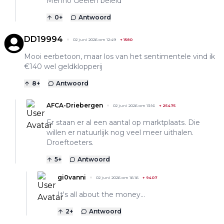
Menno Geelen beleid
0
+
Antwoord
DD19994
02 juni 2026 om 12:49
+
1580
Mooi eerbetoon, maar los van het sentimentele vind ik
€140 wel geldklopperij
8
+
Antwoord
AFCA-Driebergen
02 juni 2026 om 13:16
+
25475
Er staan er al een aantal op marktplaats. Die
willen er natuurlijk nog veel meer uithalen.
Droeftoeters.
5
+
Antwoord
gi0vanni
02 juni 2026 om 16:16
+
9407
It's all about the money...
2
+
Antwoord