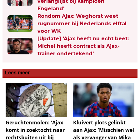
verlanglijst bij kampioen
Engeland'
Rondom Ajax: Weghorst weet
rugnummer bij Nederlands elftal
voor WK
[Update] 'Ajax heeft nu echt beet:
Míchel heeft contract als Ajax-
trainer ondertekend'