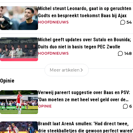
Míchel steunt Leonardo, gaat in op geruchten
Godts en bespreekt toekomst Baas bij Ajax
54
HOOFDNIEUWS
Míchel geeft updates over Sutalo en Bounida;
Duits duo niet in basis tegen PEC Zwolle
148
HOOFDNIEUWS
Meer artikelen
Opinie
Verweij pareert suggestie over Baas en PSV:
'Dan moeten ze met heel veel geld over de
6
brug komen'
OPINIE
Brandt laat ArenA smullen: 'Had direct twee,
drie steekballetjes die gewoon perfect waren'