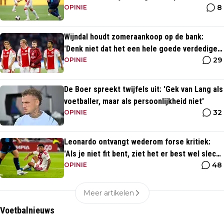
8
OPINIE
Wijndal houdt zomeraankoop op de bank:
'Denk niet dat het een hele goede verdediger
29
is'
OPINIE
De Boer spreekt twijfels uit: 'Gek van Lang als
voetballer, maar als persoonlijkheid niet'
32
OPINIE
Leonardo ontvangt wederom forse kritiek:
'Als je niet fit bent, ziet het er best wel slecht
48
uit'
OPINIE
Meer artikelen
Voetbalnieuws