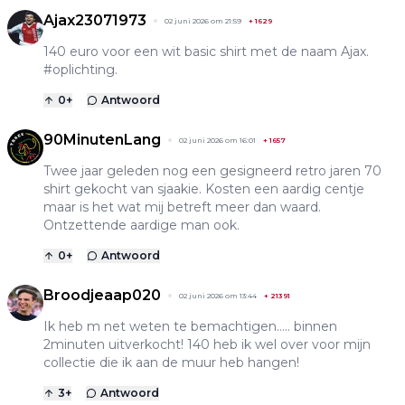
Ajax23071973
02 juni 2026 om 21:59
+
1629
140 euro voor een wit basic shirt met de naam Ajax.
#oplichting.
0
+
Antwoord
90MinutenLang
02 juni 2026 om 16:01
+
1657
Twee jaar geleden nog een gesigneerd retro jaren 70
shirt gekocht van sjaakie. Kosten een aardig centje
maar is het wat mij betreft meer dan waard.
Ontzettende aardige man ook.
0
+
Antwoord
Broodjeaap020
02 juni 2026 om 13:44
+
21391
Ik heb m net weten te bemachtigen….. binnen
2minuten uitverkocht! 140 heb ik wel over voor mijn
collectie die ik aan de muur heb hangen!
3
+
Antwoord