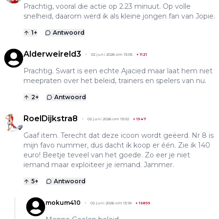
Prachtig, vooral die actie op 2.23 minuut. Op volle
snelheid, daarom werd ik als kleine jongen fan van Jopie.
1
+
Antwoord
Alderweireld3
02 juni 2026 om 13:05
+
1121
Prachtig. Swart is een echte Ajacied maar laat hem niet
meepraten over het beleid, trainers en spelers van nu.
2
+
Antwoord
RoelDijkstra8
02 juni 2026 om 13:02
+
1347
Gaaf item. Terecht dat deze icoon wordt geëerd. Nr 8 is
mijn favo nummer, dus dacht ik koop er één. Zie ik 140
euro! Beetje teveel van het goede. Zo eer je niet
iemand maar exploiteer je iemand. Jammer.
5
+
Antwoord
mokum410
02 juni 2026 om 13:18
+
16899