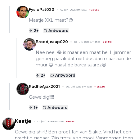
FysioPat020
02 juni 2026 om 13:53
+
36059
Maatje XXL maat?😉
2
+
Antwoord
Broodjeaap020
02 juni 2026 om 13:55
+
21391
Nee nee! 😂 is maar een maat he! L jammer
genoeg pas ik dat niet dus dan maar aan de
muur 🙃 naast de barca suarez😌
2
+
Antwoord
RadheAjax2021
02 juni 2026 om 15:31
+
25620
Geweldig!!!!!
1
+
Antwoord
Kaatje
02 juni 2026 om 13:35
+
5504
Geweldig shirt! Ben groot fan van Sjakie. Vind het een
prachtig gebaar. Zijn trots is zo mooi. Vanmorgen toen