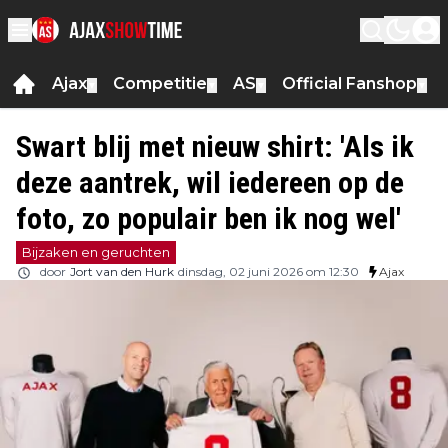
Ajax
Competitie
AS
Official Fanshop
▼
▼
▼
▼
Swart blij met nieuw shirt: 'Als ik
deze aantrek, wil iedereen op de
foto, zo populair ben ik nog wel'
Bijzaken en geruchten
door
Jort van den Hurk
dinsdag, 02 juni 2026 om 12:30
Ajax