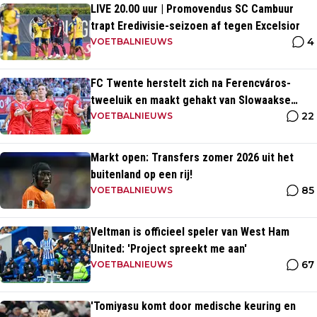
LIVE 20.00 uur | Promovendus SC Cambuur
trapt Eredivisie-seizoen af tegen Excelsior
4
VOETBALNIEUWS
FC Twente herstelt zich na Ferencváros-
tweeluik en maakt gehakt van Slowaakse
22
opponent
VOETBALNIEUWS
Markt open: Transfers zomer 2026 uit het
buitenland op een rij!
85
VOETBALNIEUWS
Veltman is officieel speler van West Ham
United: 'Project spreekt me aan'
67
VOETBALNIEUWS
'Tomiyasu komt door medische keuring en