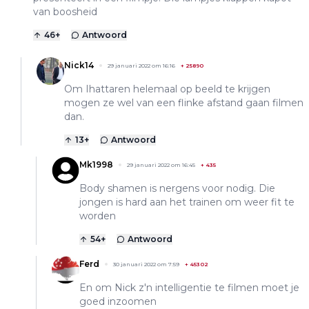
van boosheid
46
+
Antwoord
Nick14
29 januari 2022 om 16:16
+
25890
Om Ihattaren helemaal op beeld te krijgen
mogen ze wel van een flinke afstand gaan filmen
dan.
13
+
Antwoord
Mk1998
29 januari 2022 om 16:45
+
435
Body shamen is nergens voor nodig. Die
jongen is hard aan het trainen om weer fit te
worden
54
+
Antwoord
Ferd
30 januari 2022 om 7:59
+
45302
En om Nick z'n intelligentie te filmen moet je
goed inzoomen