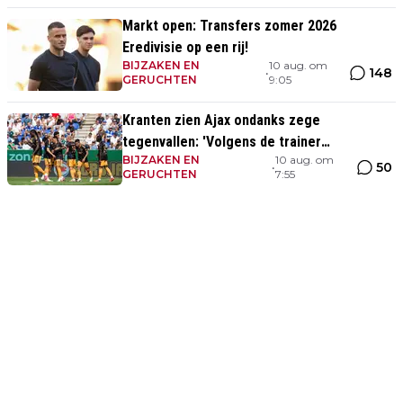
Markt open: Transfers zomer 2026
Eredivisie op een rij!
BIJZAKEN EN
10 aug. om
148
•
GERUCHTEN
9:05
Kranten zien Ajax ondanks zege
tegenvallen: 'Volgens de trainer
BIJZAKEN EN
10 aug. om
aandachtspunt op transfermarkt'
50
•
GERUCHTEN
7:55