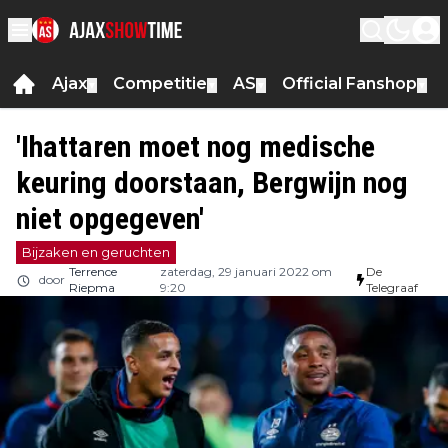
Ajax
Competitie
AS
Official Fanshop
▼
▼
▼
▼
'Ihattaren moet nog medische
keuring doorstaan, Bergwijn nog
niet opgegeven'
Bijzaken en geruchten
Terrence
zaterdag, 29 januari 2022 om
De
door
Riepma
9:20
Telegraaf