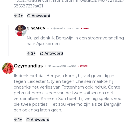
https://twitter.com/fabrizioromano/status/14877279527
58558723?s=21
2
+
Antwoord
GinoAFCA
30 januari 2022 om 11:56
+
18185
Nu zal denk ik Bergwijn in een stroomversnelling
naar Ajax komen
2
+
Antwoord
Ozymandias
30 januari 2022 om 3:02
+
159582
Ik denk niet dat Bergwijn komt, hij viel geweldig in
tegen Leicester City en tegen Chelsea maakte hij
ondanks het verlies van Tottenham ook indruk. Conte
gebruikt hem als een van de twee spitsen en met
verder alleen Kane en Son heeft hij weinig spelers voor
die twee posities. Het zou vreemd zijn als ze Bergwijn
dan ook nog laten gaan.
1
+
Antwoord