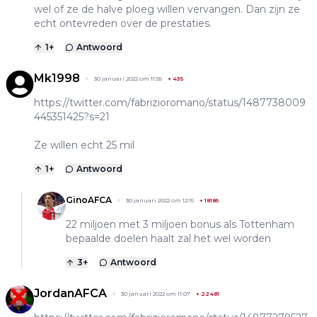
wel of ze de halve ploeg willen vervangen. Dan zijn ze
echt ontevreden over de prestaties.
1
+
Antwoord
Mk1998
30 januari 2022 om 11:55
+
435
https://twitter.com/fabrizioromano/status/1487738009
445351425?s=21
Ze willen echt 25 mil
1
+
Antwoord
GinoAFCA
30 januari 2022 om 12:15
+
18185
22 miljoen met 3 miljoen bonus als Tottenham
bepaalde doelen haalt zal het wel worden
3
+
Antwoord
JordanAFCA
30 januari 2022 om 11:07
+
22481