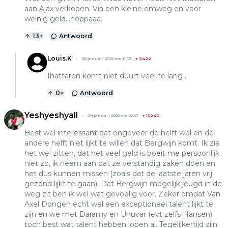
aan Ajax verkopen. Via een kleine omweg en voor
weinig geld...hoppaaa.
13
+
Antwoord
Louis.K
30 januari 2022 om 11:03
+
2422
Ihattaren komt niet duurt veel te lang .
0
+
Antwoord
Yeshyeshyall
29 januari 2022 om 22:57
+
13240
Best wel interessant dat ongeveer de helft wel en de
andere helft niet lijkt te willen dat Bergwijn komt. Ik zie
het wel zitten, dat het veel geld is boeit me persoonlijk
niet zo, ik neem aan dat ze verstandig zaken doen en
het dus kunnen missen (zoals dat de laatste jaren vrij
gezond lijkt te gaan). Dat Bergwijn mogelijk jeugd in de
weg zit ben ik wel wat gevoelig voor. Zeker omdat Van
Axel Dongen echt wel een exceptioneel talent lijkt te
zijn en we met Daramy en Unuvar (evt zelfs Hansen)
toch best wat talent hebben lopen al. Tegelijkertijd zijn