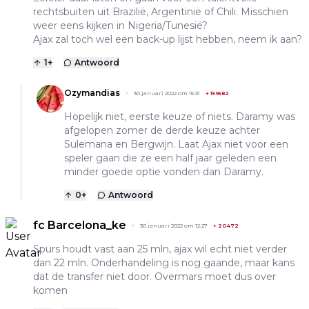
rechtsbuiten uit Brazilië, Argentinië of Chili. Misschien
weer eens kijken in Nigeria/Tunesië?
Ajax zal toch wel een back-up lijst hebben, neem ik aan?
1
+
Antwoord
Ozymandias
30 januari 2022 om 15:31
+
159582
Hopelijk niet, eerste keuze of niets. Daramy was
afgelopen zomer de derde keuze achter
Sulemana en Bergwijn. Laat Ajax niet voor een
speler gaan die ze een half jaar geleden een
minder goede optie vonden dan Daramy.
0
+
Antwoord
fc Barcelona_ke
30 januari 2022 om 12:27
+
20472
Spurs houdt vast aan 25 mln, ajax wil echt niet verder
dan 22 mln. Onderhandeling is nog gaande, maar kans
dat de transfer niet door. Overmars moet dus over
komen