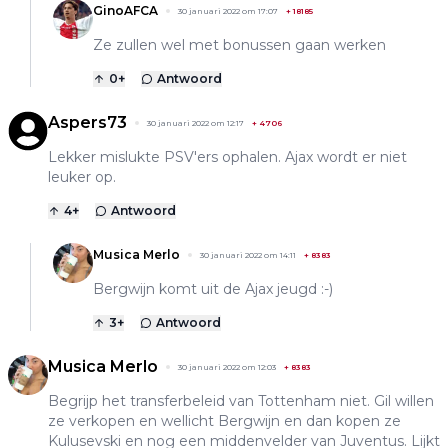
GinoAFCA
30 januari 2022 om 17:07
+
18185
Ze zullen wel met bonussen gaan werken
0
+
Antwoord
Aspers73
30 januari 2022 om 12:17
+
4706
Lekker mislukte PSV'ers ophalen. Ajax wordt er niet
leuker op.
4
+
Antwoord
Musica Merlo
30 januari 2022 om 14:11
+
8383
Bergwijn komt uit de Ajax jeugd :-)
3
+
Antwoord
Musica Merlo
30 januari 2022 om 12:03
+
8383
Begrijp het transferbeleid van Tottenham niet. Gil willen
ze verkopen en wellicht Bergwijn en dan kopen ze
Kulusevski en nog een middenvelder van Juventus. Lijkt