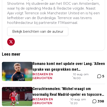
Showtime. Hij studeerde aan het ROC van Amsterdam,
waar hij de opleiding Media & Redactie volgde. Naast
Ajax volgt Terrence ook Manchester United en is hij een
liefhebber van de Bundesliga. Terrence was tevens
hoofdredacteur bij partnersite F1Maximaal.
Bekijk berichten van de auteur
Lees meer
Romano komt met update over Lang: 'Alleen
sprake van gesprekken met
BIJZAKEN EN
10 aug. om
zaakwaarnemers speler'
5
•
GERUCHTEN
16:00
Geruchtenmolen: 'Míchel vraagt om
voormalig Real Madrid-speler en topscorer
BIJZAKEN EN
10 aug. om
Segunda División'
398
•
GERUCHTEN
12:20