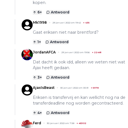
kopen.
6
+
Antwoord
Mk1998
29 januari 2022 om 19:42
+
435
Gaat eriksen niet naar brentford?
1
+
Antwoord
JordanAFCA
29 januari 2022 om 19:56
+
22481
Dat dacht ik ook idd, alleen we weten niet wat
Ajax heeft gedaan.
3
+
Antwoord
AjaxIsBeast
30 januari 2022 om 00:31
+
5978
Eriksen is transfervrij en kan wellicht nog na de
transferdeadline nog worden gecontracteerd.
4
+
Antwoord
Ferd
30 januari 2022 om 7:58
+
45302