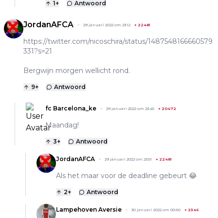
1
+
Antwoord
JordanAFCA
29 januari 2022 om 23:12
+
22481
https://twitter.com/nicoschira/status/1487548166660579
331?s=21
Bergwijn morgen wellicht rond.
9
+
Antwoord
fc Barcelona_ke
29 januari 2022 om 23:45
+
20472
Maandag!
3
+
Antwoord
JordanAFCA
29 januari 2022 om 23:51
+
22481
Als het maar voor de deadline gebeurt 😂
2
+
Antwoord
Lampehoven Aversie
30 januari 2022 om 00:50
+
2346