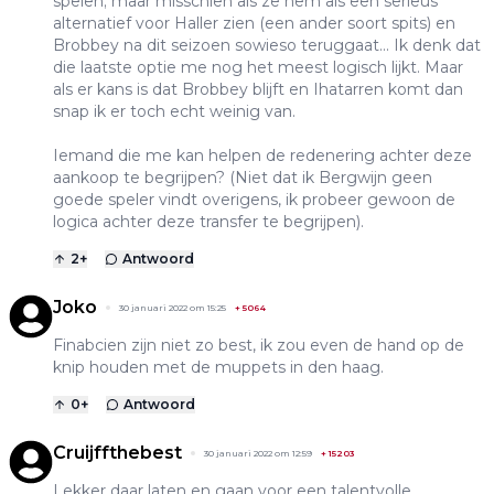
spelen; maar misschien als ze hem als een serieus
alternatief voor Haller zien (een ander soort spits) en
Brobbey na dit seizoen sowieso teruggaat... Ik denk dat
die laatste optie me nog het meest logisch lijkt. Maar
als er kans is dat Brobbey blijft en Ihatarren komt dan
snap ik er toch echt weinig van.
Iemand die me kan helpen de redenering achter deze
aankoop te begrijpen? (Niet dat ik Bergwijn geen
goede speler vindt overigens, ik probeer gewoon de
logica achter deze transfer te begrijpen).
2
+
Antwoord
Joko
30 januari 2022 om 15:25
+
5064
Finabcien zijn niet zo best, ik zou even de hand op de
knip houden met de muppets in den haag.
0
+
Antwoord
Cruijffthebest
30 januari 2022 om 12:59
+
15203
Lekker daar laten en gaan voor een talentvolle