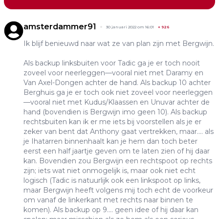
amsterdammer91
30 januari 2022 om 16:01
+
926
Ik blijf benieuwd naar wat ze van plan zijn met Bergwijn.
Als backup linksbuiten voor Tadic ga je er toch nooit
zoveel voor neerleggen—vooral niet met Daramy en
Van Axel-Dongen achter de hand. Als backup 10 achter
Berghuis ga je er toch ook niet zoveel voor neerleggen
—vooral niet met Kudus/Klaassen en Unuvar achter de
hand (bovendien is Bergwijn imo geen 10). Als backup
rechtsbuiten kan ik er me iets bij voorstellen als je er
zeker van bent dat Anthony gaat vertrekken, maar.... als
je Ihatarren binnenhaalt kan je hem dan toch beter
eerst een half jaartje geven om te laten zien of hij daar
kan. Bovendien zou Bergwijn een rechtspoot op rechts
zijn; iets wat niet onmogelijk is, maar ook niet echt
logisch (Tadic is natuurlijk ook een linkspoot op links,
maar Bergwijn heeft volgens mij toch echt de voorkeur
om vanaf de linkerkant met rechts naar binnen te
komen). Als backup op 9.... geen idee of hij daar kan