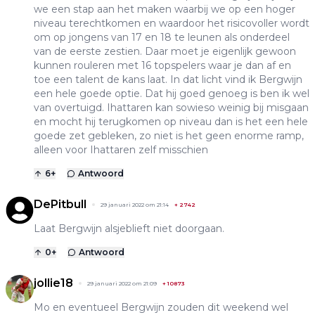
we een stap aan het maken waarbij we op een hoger
niveau terechtkomen en waardoor het risicovoller wordt
om op jongens van 17 en 18 te leunen als onderdeel
van de eerste zestien. Daar moet je eigenlijk gewoon
kunnen rouleren met 16 topspelers waar je dan af en
toe een talent de kans laat. In dat licht vind ik Bergwijn
een hele goede optie. Dat hij goed genoeg is ben ik wel
van overtuigd. Ihattaren kan sowieso weinig bij misgaan
en mocht hij terugkomen op niveau dan is het een hele
goede zet gebleken, zo niet is het geen enorme ramp,
alleen voor Ihattaren zelf misschien
6
+
Antwoord
DePitbull
29 januari 2022 om 21:14
+
2742
Laat Bergwijn alsjeblieft niet doorgaan.
0
+
Antwoord
jollie18
29 januari 2022 om 21:09
+
10873
Mo en eventueel Bergwijn zouden dit weekend wel