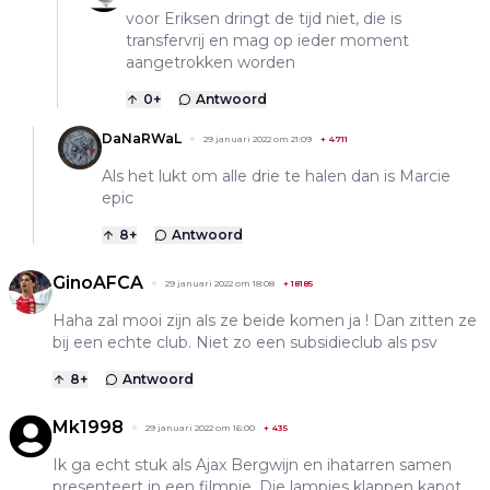
voor Eriksen dringt de tijd niet, die is
transfervrij en mag op ieder moment
aangetrokken worden
0
+
Antwoord
DaNaRWaL
29 januari 2022 om 21:09
+
4711
Als het lukt om alle drie te halen dan is Marcie
epic
8
+
Antwoord
GinoAFCA
29 januari 2022 om 18:08
+
18185
Haha zal mooi zijn als ze beide komen ja ! Dan zitten ze
bij een echte club. Niet zo een subsidieclub als psv
8
+
Antwoord
Mk1998
29 januari 2022 om 16:00
+
435
Ik ga echt stuk als Ajax Bergwijn en ihatarren samen
presenteert in een filmpje. Die lampjes klappen kapot