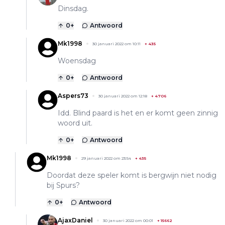
Dinsdag.
0
+
Antwoord
Mk1998
30 januari 2022 om 10:11
+
435
Woensdag
0
+
Antwoord
Aspers73
30 januari 2022 om 12:18
+
4706
Idd. Blind paard is het en er komt geen zinnig
woord uit.
0
+
Antwoord
Mk1998
29 januari 2022 om 23:54
+
435
Doordat deze speler komt is bergwijn niet nodig
bij Spurs?
0
+
Antwoord
AjaxDaniel
30 januari 2022 om 00:01
+
15662