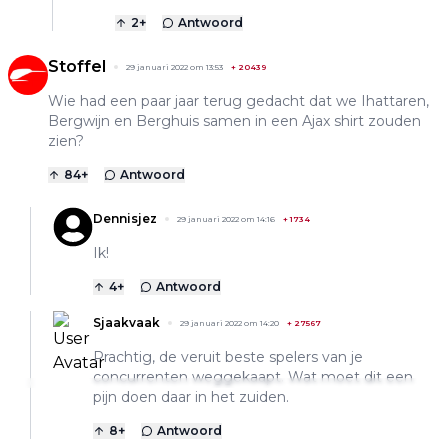
2
+
Antwoord
Stoffel
29 januari 2022 om 13:53
+
20439
Wie had een paar jaar terug gedacht dat we Ihattaren,
Bergwijn en Berghuis samen in een Ajax shirt zouden
zien?
84
+
Antwoord
Dennisjez
29 januari 2022 om 14:16
+
1734
Ik!
4
+
Antwoord
Sjaakvaak
29 januari 2022 om 14:20
+
27567
Prachtig, de veruit beste spelers van je
concurrenten weggekaapt. Wat moet dit een
pijn doen daar in het zuiden.
8
+
Antwoord