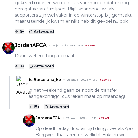
gekeurd moeten worden. Las vanmorgen dat er nog
een gat is van 3 miljoen. Blijft spannend. wij als
supporters zijn wel vaker in de winterstop blij gemaakt
maar uiteindelijk kwam er niks heb dit gevoel nu ook
5
+
Antwoord
JordanAFCA
29 januari 2022 om 19:14
+
22481
Duurt wel erg lang allemaal
3
+
Antwoord
fc Barcelona_ke
29 januari 2022 om 19:16
+
20472
in het weekend gaan ze nooit de transfer
aangekondigd! dus reken maar op maandag!
15
+
Antwoord
JordanAFCA
29 januari 2022 om 19:18
+
22481
Op deadlineday dus.. aii, tijd dringt wel als Ajax
Bergwijn, Ihattaren en wellicht Eriksen wil