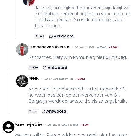
Ja. Is vrij duidelijk dat Spurs Bergwijn kwijt wil.
Ze hebben eerder al pogingen voor Traore en
Luis Diaz gedaan. Nu is de derde keus dus
bijna binnen.
4
+
Antwoord
Lampehoven Aversie
30 januari 2022 om 00:48
+
2346
Aannames. Bergwijn komt niet, niet bij Ajax iig.
0
+
Antwoord
RFHK
30 januari 2022 om 1:31
+
13032
Nee hoor, Tottenham verhuurt buitenspeler Gil
nu weer! dus één op één vervanger van Gil,
Bergwijn wordt de laatste tijd als spits gebruikt.
1
+
Antwoord
Snellejapie
29 januari 2022 om 23:12
+
11401
Wat een giller. Pisvee wilde never nooit niet Ihattaren