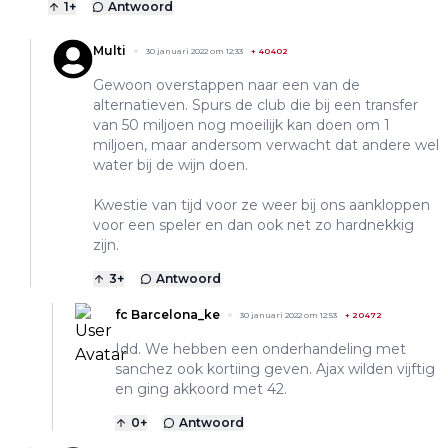
1
+
Antwoord
Multi
30 januari 2022 om 12:33
+
40402
Gewoon overstappen naar een van de
alternatieven. Spurs de club die bij een transfer
van 50 miljoen nog moeilijk kan doen om 1
miljoen, maar andersom verwacht dat andere wel
water bij de wijn doen.
Kwestie van tijd voor ze weer bij ons aankloppen
voor een speler en dan ook net zo hardnekkig
zijn.
3
+
Antwoord
fc Barcelona_ke
30 januari 2022 om 12:53
+
20472
Idd. We hebben een onderhandeling met
sanchez ook kortiing geven. Ajax wilden vijftig
en ging akkoord met 42.
0
+
Antwoord