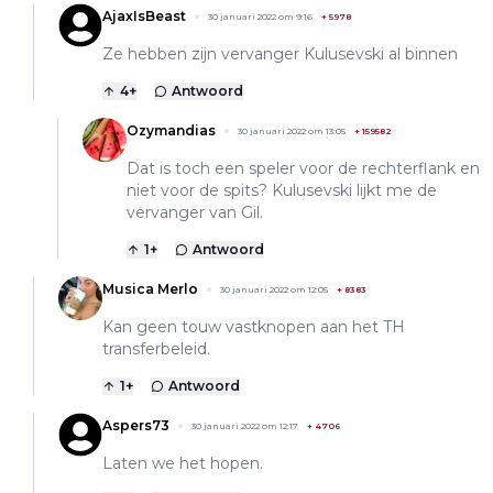
AjaxIsBeast
30 januari 2022 om 9:16
+
5978
Ze hebben zijn vervanger Kulusevski al binnen
4
+
Antwoord
Ozymandias
30 januari 2022 om 13:05
+
159582
Dat is toch een speler voor de rechterflank en
niet voor de spits? Kulusevski lijkt me de
vervanger van Gil.
1
+
Antwoord
Musica Merlo
30 januari 2022 om 12:05
+
8383
Kan geen touw vastknopen aan het TH
transferbeleid.
1
+
Antwoord
Aspers73
30 januari 2022 om 12:17
+
4706
Laten we het hopen.