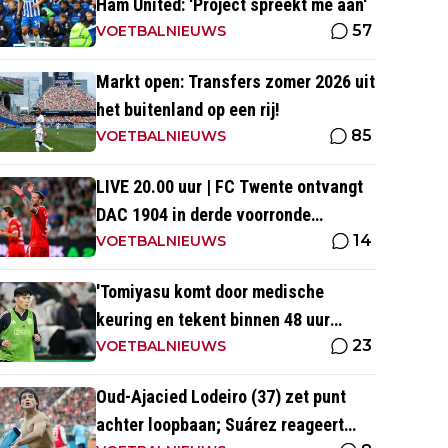
Ham United: 'Project spreekt me aan'
57
VOETBALNIEUWS
Markt open: Transfers zomer 2026 uit
het buitenland op een rij!
85
VOETBALNIEUWS
LIVE 20.00 uur | FC Twente ontvangt
DAC 1904 in derde voorronde
14
Conference League
VOETBALNIEUWS
'Tomiyasu komt door medische
keuring en tekent binnen 48 uur
23
contract bij nieuwe club'
VOETBALNIEUWS
Oud-Ajacied Lodeiro (37) zet punt
achter loopbaan; Suárez reageert