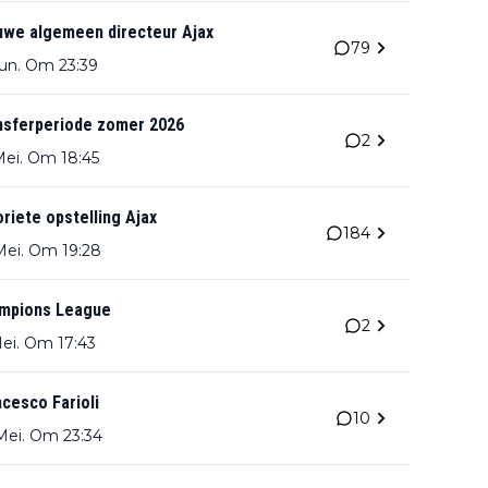
uwe algemeen directeur Ajax
79
Jun. Om 23:39
nsferperiode zomer 2026
2
Mei. Om 18:45
riete opstelling Ajax
184
Mei. Om 19:28
mpions League
2
Mei. Om 17:43
cesco Farioli
10
Mei. Om 23:34