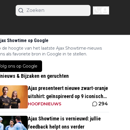
Ajax Showtime op Google
op de hoogte van het laatste Ajax Showtime-nieuws
ns als favoriete bron in Google in te stellen.
olg ons op Google
nieuws & Bijzaken en geruchten
Ajax presenteert nieuwe zwart-oranje
uitshirt: geïnspireerd op 9 iconische
294
momenten uit clubhistorie
HOOFDNIEUWS
Ajax Showtime is vernieuwd: jullie
feedback helpt ons verder