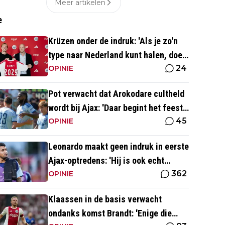
Meer artikelen
e
Krüzen onder de indruk: 'Als je zo'n
type naar Nederland kunt halen, doe
24
je iets goed'
OPINIE
Pot verwacht dat Arokodare cultheld
wordt bij Ajax: 'Daar begint het feest
45
eigenlijk al'
OPINIE
Leonardo maakt geen indruk in eerste
Ajax-optredens: 'Hij is ook echt
362
langzaam'
OPINIE
Klaassen in de basis verwacht
ondanks komst Brandt: 'Enige die