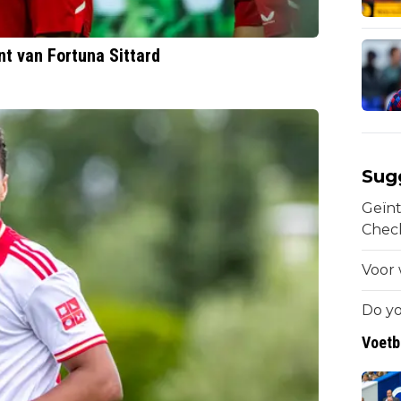
nt van Fortuna Sittard
Sug
Geïnt
Chec
Voor 
Do yo
Voetb