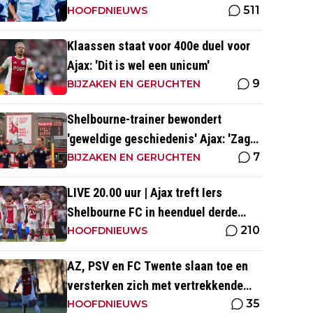
511
HOOFDNIEUWS
Klaassen staat voor 400e duel voor
Ajax: 'Dit is wel een unicum'
9
BIJZAKEN EN GERUCHTEN
Shelbourne-trainer bewondert
'geweldige geschiedenis' Ajax: 'Zag
7
Kluivert de winnende scoren'
BIJZAKEN EN GERUCHTEN
LIVE 20.00 uur | Ajax treft Iers
Shelbourne FC in heenduel derde
210
voorronde Conference League
HOOFDNIEUWS
AZ, PSV en FC Twente slaan toe en
versterken zich met vertrekkende
35
Ajax-talenten
HOOFDNIEUWS