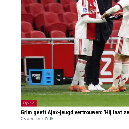
Opinie
Grim geeft Ajax-jeugd vertrouwen: 'Hij laat 
05 dec. om 17:15