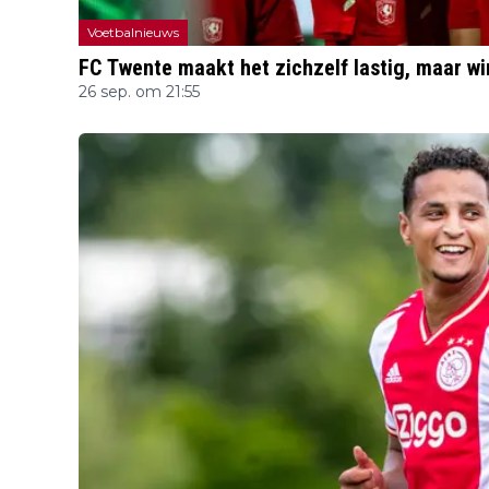
Voetbalnieuws
FC Twente maakt het zichzelf lastig, maar wi
26 sep. om 21:55