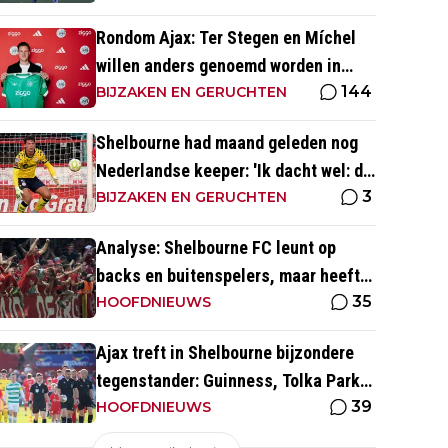
Rondom Ajax: Ter Stegen en Míchel
willen anders genoemd worden in
144
media
BIJZAKEN EN GERUCHTEN
Shelbourne had maand geleden nog
Nederlandse keeper: 'Ik dacht wel: dit
3
is wel héél Iers'
BIJZAKEN EN GERUCHTEN
Analyse: Shelbourne FC leunt op
backs en buitenspelers, maar heeft
35
restverdediging totaal niet op orde
HOOFDNIEUWS
Ajax treft in Shelbourne bijzondere
tegenstander: Guinness, Tolka Park
39
en bijzonder lage marktwaarde
HOOFDNIEUWS