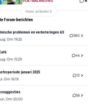
8
emotioneel
VOETBALNIEUWS
Meer artikelen
te Forum-berichten
hnische problemen en verbeteringen AS
380
Aug. Om 19:25
Café
44
Aug. Om 15:29
nsferperiode januari 2025
13
ul. Om 16:19
icsuggesties
56
Jun. Om 20:00