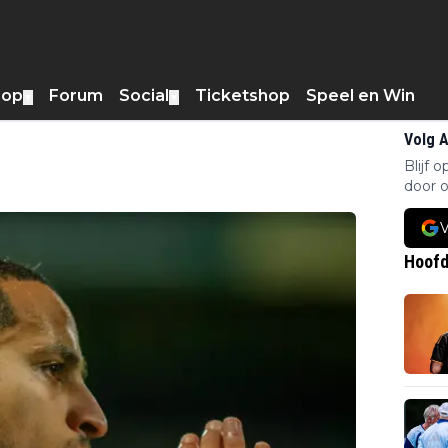
hop
Forum
Social
Ticketshop
Speel en Win
▼
▼
Volg 
Blijf 
door o
V
Hoofd