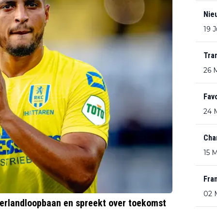
Nie
19 
Tra
26 
Favo
24 
Cha
15 
Fran
02 
nterlandloopbaan en spreekt over toekomst