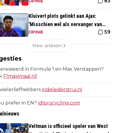
83
daar goed kan spelen'
OPINIE
Kluivert plots gelinkt aan Ajax:
'Misschien wel als vervanger van
59
Mika Godts'
OPINIE
Meer artikelen
gesties
eresseerd in Formule 1 en Max Verstappen?
k
F1maximaal.nl!
wielerliefhebbers
indeleiderstrui.nl
u prefer in EN?
idlprocycling.com
alnieuws
Veltman is officieel speler van West