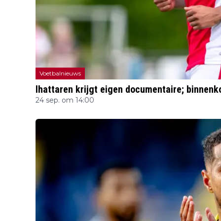
Voetbalnieuws
Ihattaren krijgt eigen documentaire; binnenk
24 sep. om 14:00