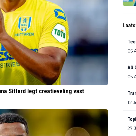
Laats
Tec
05 
AS 
05 
una Sittard legt creatieveling vast
Tra
12 J
Top
27 