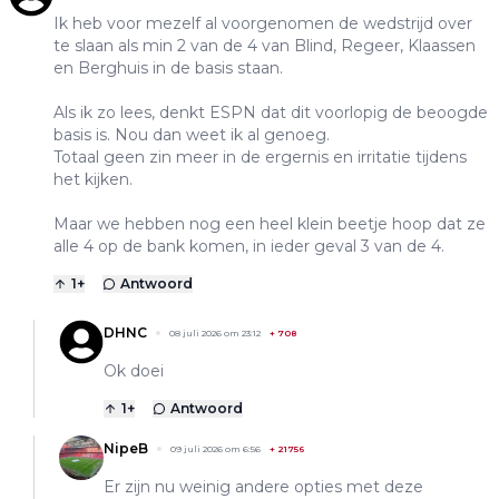
Ik heb voor mezelf al voorgenomen de wedstrijd over
te slaan als min 2 van de 4 van Blind, Regeer, Klaassen
en Berghuis in de basis staan.
Als ik zo lees, denkt ESPN dat dit voorlopig de beoogde
basis is. Nou dan weet ik al genoeg.
Totaal geen zin meer in de ergernis en irritatie tijdens
het kijken.
Maar we hebben nog een heel klein beetje hoop dat ze
alle 4 op de bank komen, in ieder geval 3 van de 4.
1
+
Antwoord
DHNC
08 juli 2026 om 23:12
+
708
Ok doei
1
+
Antwoord
NipeB
09 juli 2026 om 6:56
+
21756
Er zijn nu weinig andere opties met deze