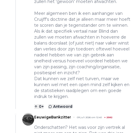
zullen het 'gewoon' moeten afwachten.
Meer algemeen ben ik een aanhanger van
Cruijff's doctrine dat je alleen maar meer hoeft
te scoren dan je tegenstander om te winnen.
Als ik dat specifiek vertaal naar Blind dan
zullen we moeten afwachten in hoeverre de
balans doorslaat (of juist niet) naar vaker winst
dan verlies door zijn toedoen: oftewel hoeveel
nadeel hebben we van zijn gebrek aan
snelheid versus hoeveel voordeel hebben we
van zijn passing, zijn coaching/organisatie,
positiespel en inzicht?
Dat kunnen we zelf niet turven, maar we
kunnen wel met een open mind zelf kijken en
de statistieken raadplegen om een goede
indruk te krijgen.
0
+
Antwoord
EeuwigeBankzitter
09 juli 2026 om 12:40
+
2582
Onderschatten? Het was voor zijn vertrek al