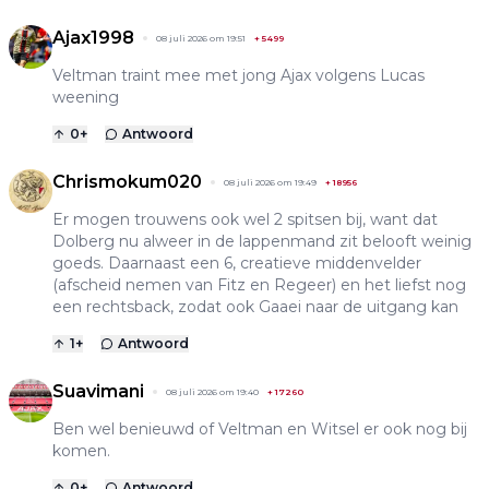
Ajax1998
08 juli 2026 om 19:51
+
5499
Veltman traint mee met jong Ajax volgens Lucas
weening
0
+
Antwoord
Chrismokum020
08 juli 2026 om 19:49
+
18956
Er mogen trouwens ook wel 2 spitsen bij, want dat
Dolberg nu alweer in de lappenmand zit belooft weinig
goeds. Daarnaast een 6, creatieve middenvelder
(afscheid nemen van Fitz en Regeer) en het liefst nog
een rechtsback, zodat ook Gaaei naar de uitgang kan
1
+
Antwoord
Suavimani
08 juli 2026 om 19:40
+
17260
Ben wel benieuwd of Veltman en Witsel er ook nog bij
komen.
0
+
Antwoord