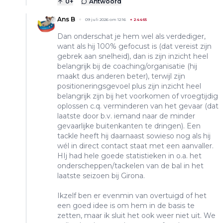
0
+
Antwoord
Ans B
09 juli 2026 om 12:16
+
24465
Dan onderschat je hem wel als verdediger,
want als hij 100% gefocust is (dat vereist zijn
gebrek aan snelheid), dan is zijn inzicht heel
belangrijk bij de coaching/organisatie (hij
maakt dus anderen beter), terwijl zijn
positioneringsgevoel plus zijn inzicht heel
belangrijk zijn bij het voorkomen of vroegtijdig
oplossen c.q. verminderen van het gevaar (dat
laatste door b.v. iemand naar de minder
gevaarlijke buitenkanten te dringen). Een
tackle heeft hij daarnaast sowieso nog als hij
wél in direct contact staat met een aanvaller.
HIj had hele goede statistieken in o.a. het
onderscheppen/tackelen van de bal in het
laatste seizoen bij Girona.
Ikzelf ben er evenmin van overtuigd of het
een goed idee is om hem in de basis te
zetten, maar ik sluit het ook weer niet uit. We