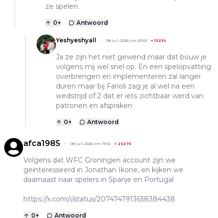
ze spelen.
0
+
Antwoord
Yeshyeshyall
08 juli 2026 om 20:53
+
13236
Ja ze zijn het niet gewend maar dat bouw je
volgens mij wel snel op. En een spelopvatting
overbrengen en implementeren zal langer
duren maar bij Farioli zag je al wel na een
wedstrijd of 2 dat er iets zichtbaar werd van
patronen en afspraken
0
+
Antwoord
afca1985
08 juli 2026 om 19:32
+
26273
Volgens dat WFC Groningen account zijn we
geïnteresseerd in Jonathan Ikone, en kijken we
daarnaast naar spelers in Spanje en Portugal
https://x.com/i/status/2074747913658384438
0
+
Antwoord