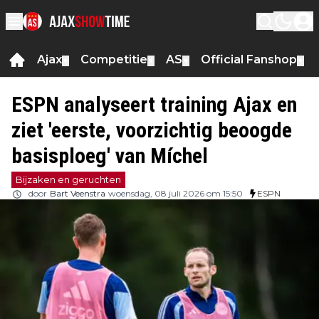
Ajax
Competitie
AS
Official Fanshop
▼
▼
▼
▼
ESPN analyseert training Ajax en
ziet 'eerste, voorzichtig beoogde
basisploeg' van Míchel
Bijzaken en geruchten
door
Bart Veenstra
woensdag, 08 juli 2026 om 15:50
ESPN