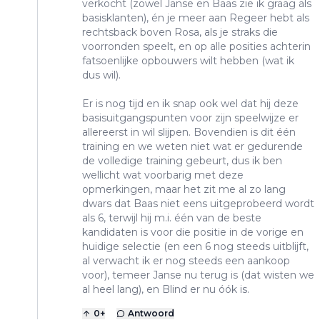
verkocht (zowel Janse en Baas zie ik graag als
basisklanten), én je meer aan Regeer hebt als
rechtsback boven Rosa, als je straks die
voorronden speelt, en op alle posities achterin
fatsoenlijke opbouwers wilt hebben (wat ik
dus wil).
Er is nog tijd en ik snap ook wel dat hij deze
basisuitgangspunten voor zijn speelwijze er
allereerst in wil slijpen. Bovendien is dit één
training en we weten niet wat er gedurende
de volledige training gebeurt, dus ik ben
wellicht wat voorbarig met deze
opmerkingen, maar het zit me al zo lang
dwars dat Baas niet eens uitgeprobeerd wordt
als 6, terwijl hij m.i. één van de beste
kandidaten is voor die positie in de vorige en
huidige selectie (en een 6 nog steeds uitblijft,
al verwacht ik er nog steeds een aankoop
voor), temeer Janse nu terug is (dat wisten we
al heel lang), en Blind er nu óók is.
0
+
Antwoord