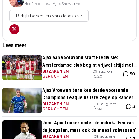
Hoofdredacteur Ajax Showtime
Bekijk berichten van de auteur
Lees meer
Ajax aan vooravond start Eredivisie:
Amsterdamse club begint vrijwel altijd met
BIJZAKEN EN
09 aug. om
zege
50
•
GERUCHTEN
10:20
Ajax Vrouwen bereiken derde voorronde
Champions League na late zege op Rangers
BIJZAKEN EN
09 aug. om
FC
3
•
GERUCHTEN
9:40
Jong Ajax-trainer onder de indruk: 'Eén van
de jongsten, maar ook de meest volwassen'
BIJZAKEN EN
08 aug. om
•