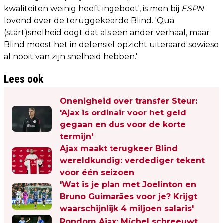
kwaliteiten weinig heeft ingeboet', is men bij
ESPN
lovend over de teruggekeerde Blind. 'Qua
(start)snelheid oogt dat als een ander verhaal, maar
Blind moest het in defensief opzicht uiteraard sowieso
al nooit van zijn snelheid hebben.'
Lees ook
Onenigheid over transfer Steur:
'Ajax is ordinair voor het geld
gegaan en dus voor de korte
termijn'
Ajax maakt terugkeer Blind
wereldkundig: verdediger tekent
voor één seizoen
'Wat is je plan met Joelinton en
Bruno Guimarães voor je? Krijgt
waarschijnlijk 4 miljoen salaris'
Rondom Ajax: Míchel schreeuwt