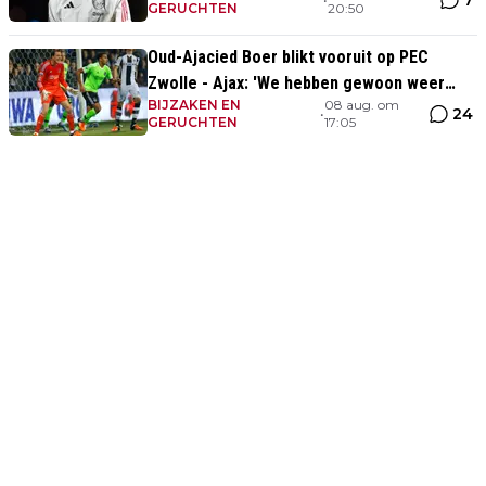
7
GERUCHTEN
20:50
Oud-Ajacied Boer blikt vooruit op PEC
Zwolle - Ajax: 'We hebben gewoon weer
BIJZAKEN EN
08 aug. om
kans tegen Ajax'
24
•
GERUCHTEN
17:05