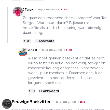
JTajax
08 juli 2026 om 19:43
+
12063
Ze gaan een 'medische check vorderen' voor Ter
Stegen. Wat houdt dat in? Blijkbaar niet
hetzelfde als medische keuring, want die volgt
daarna nog.
0
+
Antwoord
Ans B
09 juli 2026 om 11:55
+
24465
Als ik moet gokken betekent dit dat ze hem
willen testen in actie (op het veld), terwijl een
medische keuring doorgaans - voor zover ik
weet - puur medisch is. Daarmee doel ik op
gewrichts- en peesonderzoek, hart en
longonderzoek enz.
1
+
Antwoord
EeuwigeBankzitter
08 juli 2026 om 19:16
+
2582