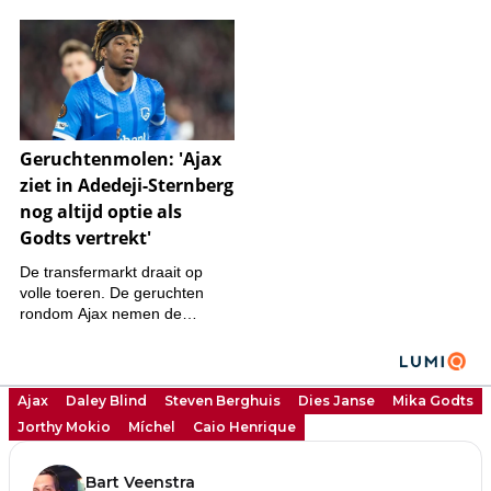
Ajax
Daley Blind
Steven Berghuis
Dies Janse
Mika Godts
Jorthy Mokio
Míchel
Caio Henrique
Bart Veenstra