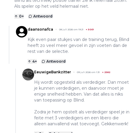
Blind als techniek/ positie trainer zie ik helemaal zitten.
Als speler op het veld helemaal niet.
0
+
Antwoord
daansonafca
08 juli 2026 om 19:21
+
3001
Kijk even paar stukjes van de training terug, Blind
heeft zo veel meer gevoel in zijn voeten dan de
rest van de selectie.
4
+
Antwoord
EeuwigeBankzitter
09 juli 2026 om 1:31
+
2582
Hij wordt opgesteld als verdediger. Dan moet
je kunnen verdedigen, en daarvoor moet je
enige snelheid hebben. Van dat alles is niks
van toepassing op Blind.
Zodra je hem opstelt als verdediger speel je in
feite met 3 verdedigers en een libero die
alleen aanvallend wat toevoegt. Gekkenwerk!