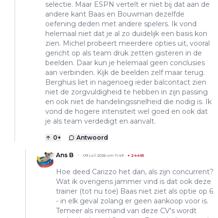
selectie. Maar ESPN vertelt er niet bij dat aan de
andere kant Baas en Bouwman dezelfde
oefening deden met andere spelers. Ik vond
helemaal niet dat je al zo duidelijk een basis kon
zien. Michel probeert meerdere opties uit, vooral
gericht op als team druk zetten gisteren in de
beelden. Daar kun je helemaal geen conclusies
aan verbinden. Kijk de beelden zelf maar terug.
Berghuis liet in nagenoeg ieder balcontact zien
niet de zorgvuldigheid te hebben in zijn passing
en ook niet de handelingssnelheid die nodig is. Ik
vond de hogere intensiteit wel goed en ook dat
je als team verdedigt en aanvalt.
0
+
Antwoord
Ans B
09 juli 2026 om 11:49
+
24465
Hoe deed Carizzo het dan, als zijn concurrent?
Wat ik overigens jammer vind is dat ook deze
trainer (tot nu toe) Baas niet ziet als optie op 6
- in elk geval zolang er geen aankoop voor is.
Temeer als niemand van deze CV's wordt