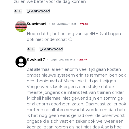
zullen we beter voor de dag komen
1
+
Antwoord
Suavimani
08 juli 2026 om 19:41
+
17260
Hoop dat hij het belang van spelHERvattingen
ook niet onderschat 🙂
1
+
Antwoord
Koekie87
08 juli 2026 om 19:43
+
28547
Zal allemaal alleen enorm veel tijd gaan kosten
omdat nieuwe systeem erin te rammen, ben ook
echt benieuwd of Michel die tijd gaat krijgen.
Vorige week las ik ergens een stukje dat de
meeste jongens de intensiteit van trainen onder
Michell hellemaal niet gewend zijn en sommige
er al enorm doorheen zaten. Daarnaast zal er ook
meteen resultaten verwacht worden en dan heb
ik het nog geen eens gehad over de ossenworst
brigade die zich vast en zeker ook wel weer een
keer zal gaan roeren als het niet des Ajax is hoe