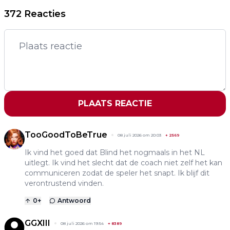
372 Reacties
PLAATS REACTIE
TooGoodToBeTrue
08 juli 2026 om 20:03
+
2569
Ik vind het goed dat Blind het nogmaals in het NL
uitlegt. Ik vind het slecht dat de coach niet zelf het kan
communiceren zodat de speler het snapt. Ik blijf dit
verontrustend vinden.
0
+
Antwoord
GGXIII
08 juli 2026 om 19:54
+
8389