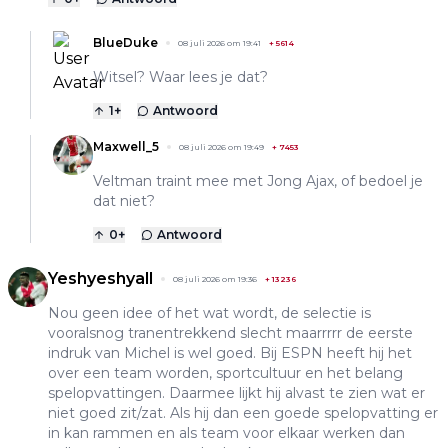
BlueDuke
08 juli 2026 om 19:41
+
5614
Witsel? Waar lees je dat?
1
+
Antwoord
Maxwell_5
08 juli 2026 om 19:49
+
7453
Veltman traint mee met Jong Ajax, of bedoel je
dat niet?
0
+
Antwoord
Yeshyeshyall
08 juli 2026 om 19:36
+
13236
Nou geen idee of het wat wordt, de selectie is
vooralsnog tranentrekkend slecht maarrrrr de eerste
indruk van Michel is wel goed. Bij ESPN heeft hij het
over een team worden, sportcultuur en het belang
spelopvattingen. Daarmee lijkt hij alvast te zien wat er
niet goed zit/zat. Als hij dan een goede spelopvatting er
in kan rammen en als team voor elkaar werken dan