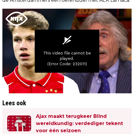
de Amsterdammers een oefenduel met AEK Larnaca.
Lees ook
Ajax maakt terugkeer Blind
wereldkundig: verdediger tekent
voor één seizoen