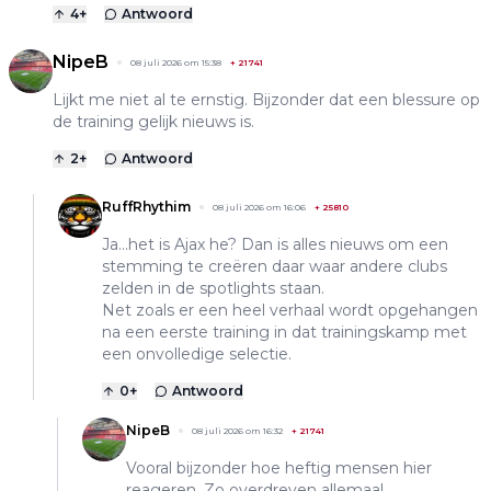
4
+
Antwoord
NipeB
08 juli 2026 om 15:38
+
21741
Lijkt me niet al te ernstig. Bijzonder dat een blessure op
de training gelijk nieuws is.
2
+
Antwoord
RuffRhythim
08 juli 2026 om 16:06
+
25810
Ja...het is Ajax he? Dan is alles nieuws om een
stemming te creëren daar waar andere clubs
zelden in de spotlights staan.
Net zoals er een heel verhaal wordt opgehangen
na een eerste training in dat trainingskamp met
een onvolledige selectie.
0
+
Antwoord
NipeB
08 juli 2026 om 16:32
+
21741
Vooral bijzonder hoe heftig mensen hier
reageren. Zo overdreven allemaal.