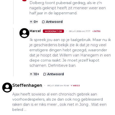
Dolberg toont puberaal gedrag, als ie z'n
nagels geknipt heeft zit meneer weer een
half jaar in de lappenmand.
0
+
Antwoord
Marcel
MODERATOR
08 juli 2026 om 17:17
+
56756
Ik spreek jou aan op je taalgebruik. Maar nu ik
je geschiedenis bekijk zie ik dat je nog veel
ernstigere dingen hebt gezegd, waaronder
dat je hoopt dat Willem van Hanegem in een
diepe coma raakt. Je moet jezelf kapot
schamen. Definitieve ban.
10
+
Antwoord
Steffenhagen
08 juli 2026 om 15:48
+
48322
Ajax heeft sowieso al een chronisch gebrek aan
voorhoedespelers, als ze dan ook nog geblesseerd
raken dan is er niks meer , ook niet in Jong . Wat een
beleid …