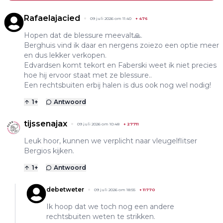
Rafaelajacied
09 juli 2026 om 11:40
+
476
Hopen dat de blessure meevalt🙏.
Berghuis vind ik daar en nergens zoiezo een optie meer
en dus lekker verkopen.
Edvardsen komt tekort en Faberski weet ik niet precies
hoe hij ervoor staat met ze blessure..
Een rechtsbuiten erbij halen is dus ook nog wel nodig!
1
+
Antwoord
tijssenajax
09 juli 2026 om 10:48
+
27711
Leuk hoor, kunnen we verplicht naar vleugelflitser
Bergios kijken.
1
+
Antwoord
debetweter
09 juli 2026 om 18:55
+
11770
Ik hoop dat we toch nog een andere
rechtsbuiten weten te strikken.