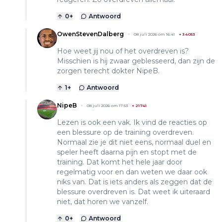
0
+
Antwoord
OwenStevenDalberg
08 juli 2026 om 16:41
+
34053
Hoe weet jij nou of het overdreven is?
Misschien is hij zwaar geblesseerd, dan zijn de
zorgen terecht dokter NipeB.
1
+
Antwoord
NipeB
08 juli 2026 om 17:53
+
21741
Lezen is ook een vak. Ik vind de reacties op
een blessure op de training overdreven.
Normaal zie je dit niet eens, normaal duel en
speler heeft daarna pijn en stopt met de
training. Dat komt het hele jaar door
regelmatig voor en dan weten we daar ook
niks van. Dat is iets anders als zeggen dat de
blessure overdreven is. Dat weet ik uiteraard
niet, dat horen we vanzelf.
0
+
Antwoord