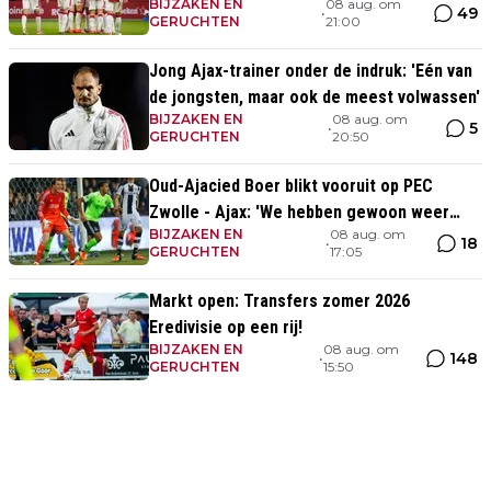
BIJZAKEN EN
08 aug. om
zege
49
•
GERUCHTEN
21:00
Jong Ajax-trainer onder de indruk: 'Eén van
de jongsten, maar ook de meest volwassen'
BIJZAKEN EN
08 aug. om
5
•
GERUCHTEN
20:50
Oud-Ajacied Boer blikt vooruit op PEC
Zwolle - Ajax: 'We hebben gewoon weer
BIJZAKEN EN
08 aug. om
kans tegen Ajax'
18
•
GERUCHTEN
17:05
Markt open: Transfers zomer 2026
Eredivisie op een rij!
BIJZAKEN EN
08 aug. om
148
•
GERUCHTEN
15:50