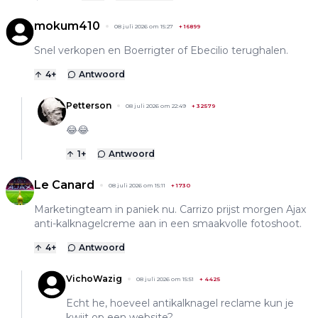
mokum410
08 juli 2026 om 15:27
+
16899
Snel verkopen en Boerrigter of Ebecilio terughalen.
4
+
Antwoord
Petterson
08 juli 2026 om 22:49
+
32579
😂😂
1
+
Antwoord
Le Canard
08 juli 2026 om 15:11
+
1730
Marketingteam in paniek nu. Carrizo prijst morgen Ajax
anti-kalknagelcreme aan in een smaakvolle fotoshoot.
4
+
Antwoord
VichoWazig
08 juli 2026 om 15:51
+
4425
Echt he, hoeveel antikalknagel reclame kun je
kwijt op een website?