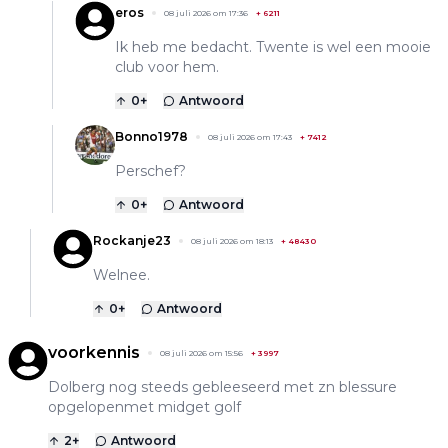
eros
08 juli 2026 om 17:36
+
6211
Ik heb me bedacht. Twente is wel een mooie
club voor hem.
0
+
Antwoord
Bonno1978
08 juli 2026 om 17:43
+
7412
Perschef?
0
+
Antwoord
Rockanje23
08 juli 2026 om 18:13
+
48430
Welnee.
0
+
Antwoord
voorkennis
08 juli 2026 om 15:56
+
3997
Dolberg nog steeds gebleeseerd met zn blessure
opgelopenmet midget golf
2
+
Antwoord