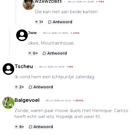
WZAWZDB33
08 juli 2026 om 20:08
+
7916
Die kan niet aan beide kanten
1
+
Antwoord
Jww
08 juli 2026 om 18:34
+
4236
okee, Mountainhouse..
0
+
Antwoord
Tscheu
08 juli 2026 om 16:59
+
599
Ik vond hem een lichtpuntje zaterdag
2
+
Antwoord
Balgevoel
08 juli 2026 om 16:42
+
38736
Zonde, waren paar mooie duels met Henrique. Carrizo
heeft echt wel iets. Hopelijk snel weer fit.
6
+
Antwoord