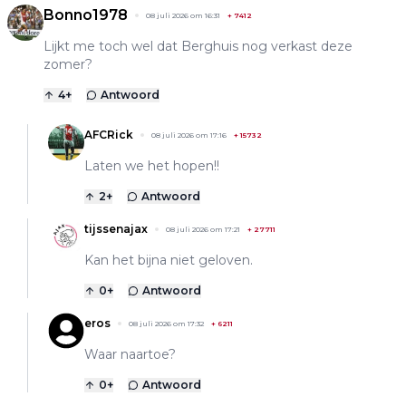
Bonno1978
08 juli 2026 om 16:31
+
7412
Lijkt me toch wel dat Berghuis nog verkast deze
zomer?
4
+
Antwoord
AFCRick
08 juli 2026 om 17:16
+
15732
Laten we het hopen!!
2
+
Antwoord
tijssenajax
08 juli 2026 om 17:21
+
27711
Kan het bijna niet geloven.
0
+
Antwoord
eros
08 juli 2026 om 17:32
+
6211
Waar naartoe?
0
+
Antwoord