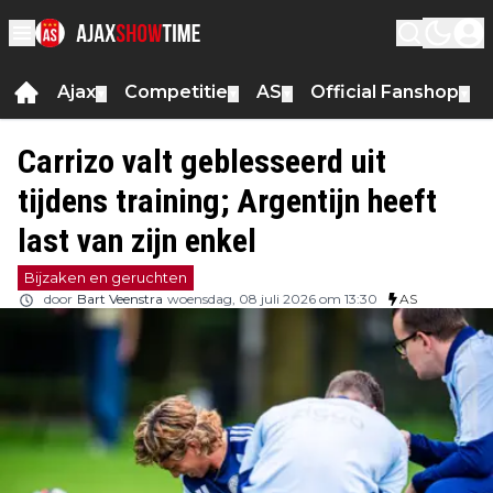
Ajax
Competitie
AS
Official Fanshop
▼
▼
▼
▼
Carrizo valt geblesseerd uit
tijdens training; Argentijn heeft
last van zijn enkel
Bijzaken en geruchten
door
Bart Veenstra
woensdag, 08 juli 2026 om 13:30
AS