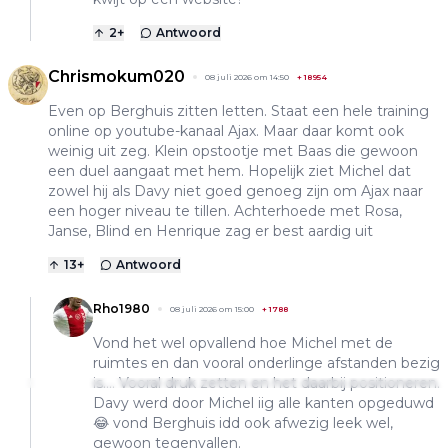
2
+
Antwoord
Chrismokum020
08 juli 2026 om 14:50
+
18954
Even op Berghuis zitten letten. Staat een hele training
online op youtube-kanaal Ajax. Maar daar komt ook
weinig uit zeg. Klein opstootje met Baas die gewoon
een duel aangaat met hem. Hopelijk ziet Michel dat
zowel hij als Davy niet goed genoeg zijn om Ajax naar
een hoger niveau te tillen. Achterhoede met Rosa,
Janse, Blind en Henrique zag er best aardig uit
13
+
Antwoord
Rho1980
08 juli 2026 om 15:00
+
1788
Vond het wel opvallend hoe Michel met de
ruimtes en dan vooral onderlinge afstanden bezig
is…. Vooral druk zetten en het daarbij positioneren.
Davy werd door Michel iig alle kanten opgeduwd
😂 vond Berghuis idd ook afwezig leek wel,
gewoon tegenvallen.