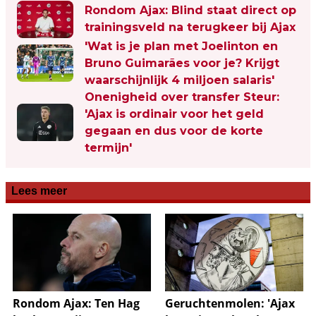
Rondom Ajax: Blind staat direct op
trainingsveld na terugkeer bij Ajax
'Wat is je plan met Joelinton en
Bruno Guimarães voor je? Krijgt
waarschijnlijk 4 miljoen salaris'
Onenigheid over transfer Steur:
'Ajax is ordinair voor het geld
gegaan en dus voor de korte
termijn'