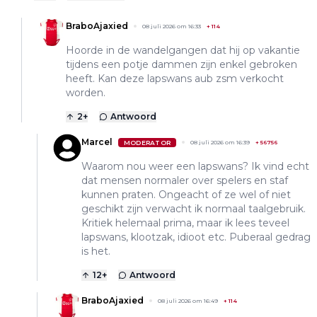
BraboAjaxied
08 juli 2026 om 16:33
+
114
Hoorde in de wandelgangen dat hij op vakantie
tijdens een potje dammen zijn enkel gebroken
heeft. Kan deze lapswans aub zsm verkocht
worden.
2
+
Antwoord
Marcel
MODERATOR
08 juli 2026 om 16:39
+
56756
Waarom nou weer een lapswans? Ik vind echt
dat mensen normaler over spelers en staf
kunnen praten. Ongeacht of ze wel of niet
geschikt zijn verwacht ik normaal taalgebruik.
Kritiek helemaal prima, maar ik lees teveel
lapswans, klootzak, idioot etc. Puberaal gedrag
is het.
12
+
Antwoord
BraboAjaxied
08 juli 2026 om 16:49
+
114