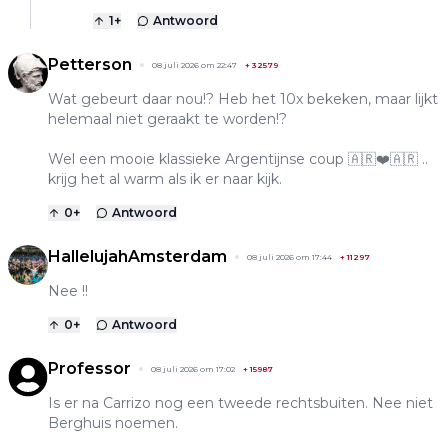
1
+
Antwoord
Petterson
08 juli 2026 om 22:47
+
32579
Wat gebeurt daar nou!? Heb het 10x bekeken, maar lijkt
helemaal niet geraakt te worden!?
Wel een mooie klassieke Argentijnse coup 🇦🇷❤️🇦🇷 ..
krijg het al warm als ik er naar kijk.
0
+
Antwoord
HallelujahAmsterdam
08 juli 2026 om 17:44
+
11297
Nee !!
0
+
Antwoord
Professor
08 juli 2026 om 17:02
+
15987
Is er na Carrizo nog een tweede rechtsbuiten. Nee niet
Berghuis noemen.