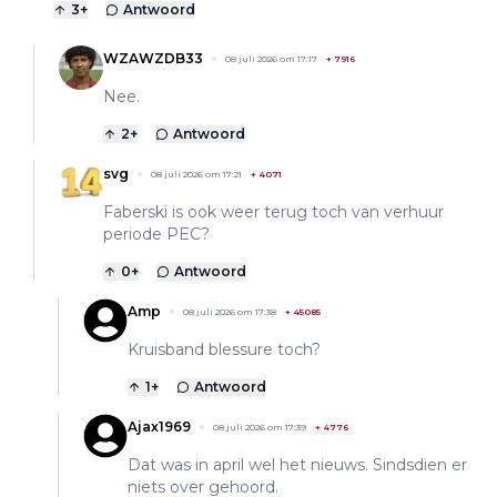
3
+
Antwoord
WZAWZDB33
08 juli 2026 om 17:17
+
7916
Nee.
2
+
Antwoord
svg
08 juli 2026 om 17:21
+
4071
Faberski is ook weer terug toch van verhuur
periode PEC?
0
+
Antwoord
Amp
08 juli 2026 om 17:38
+
45085
Kruisband blessure toch?
1
+
Antwoord
Ajax1969
08 juli 2026 om 17:39
+
4776
Dat was in april wel het nieuws. Sindsdien er
niets over gehoord.