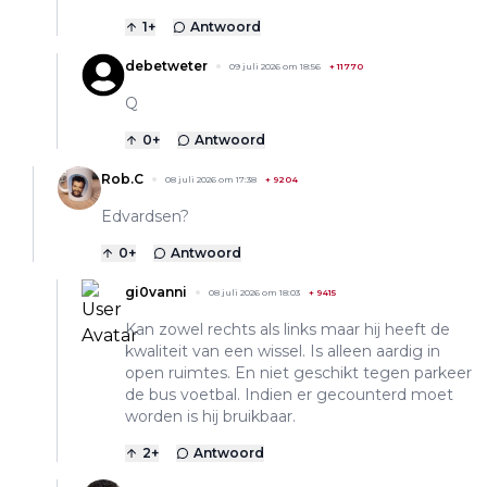
1
+
Antwoord
debetweter
09 juli 2026 om 18:56
+
11770
Q
0
+
Antwoord
Rob.C
08 juli 2026 om 17:38
+
9204
Edvardsen?
0
+
Antwoord
gi0vanni
08 juli 2026 om 18:03
+
9415
Kan zowel rechts als links maar hij heeft de
kwaliteit van een wissel. Is alleen aardig in
open ruimtes. En niet geschikt tegen parkeer
de bus voetbal. Indien er gecounterd moet
worden is hij bruikbaar.
2
+
Antwoord