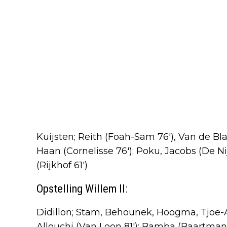
Kuijsten; Reith (Foah-Sam 76'), Van de Bl
Haan (Cornelisse 76'); Poku, Jacobs (De Nijs
(Rijkhof 61')
Opstelling Willem II:
Didillon; Stam, Behounek, Hoogma, Tjoe-
Allouchi (Van Loon 81'); Bamba (Baartmans