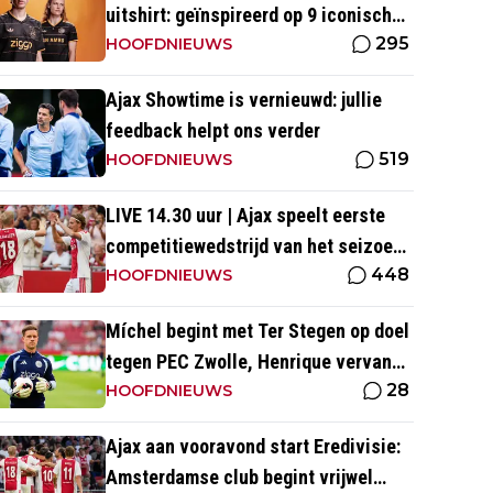
uitshirt: geïnspireerd op 9 iconische
295
momenten uit clubhistorie
HOOFDNIEUWS
Ajax Showtime is vernieuwd: jullie
feedback helpt ons verder
519
HOOFDNIEUWS
LIVE 14.30 uur | Ajax speelt eerste
competitiewedstrijd van het seizoen
448
tegen PEC Zwolle
HOOFDNIEUWS
Míchel begint met Ter Stegen op doel
tegen PEC Zwolle, Henrique vervangt
28
Wijndal
HOOFDNIEUWS
Ajax aan vooravond start Eredivisie:
Amsterdamse club begint vrijwel