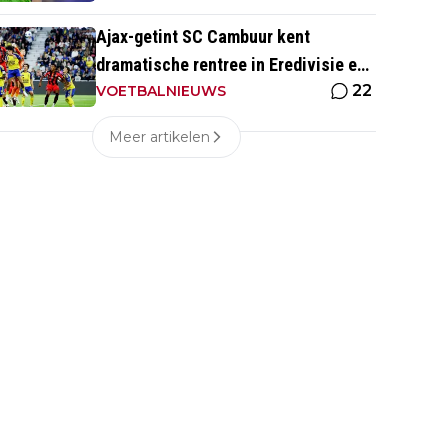
Ajax-getint SC Cambuur kent
dramatische rentree in Eredivisie en
22
krijgt pak slaag in eigen huis
VOETBALNIEUWS
Meer artikelen