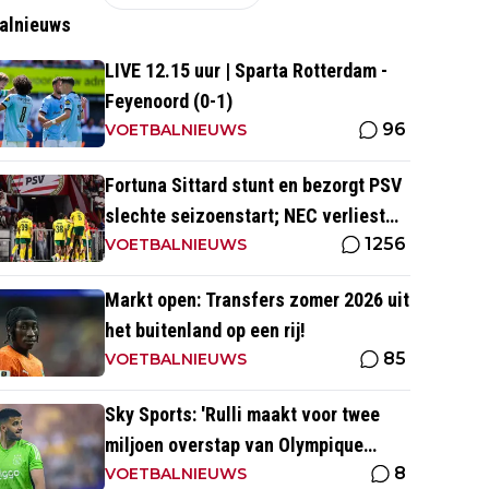
alnieuws
LIVE 12.15 uur | Sparta Rotterdam -
Feyenoord (0-1)
96
VOETBALNIEUWS
Fortuna Sittard stunt en bezorgt PSV
slechte seizoenstart; NEC verliest
1256
ondanks assist Tadic
VOETBALNIEUWS
Markt open: Transfers zomer 2026 uit
het buitenland op een rij!
85
VOETBALNIEUWS
Sky Sports: 'Rulli maakt voor twee
miljoen overstap van Olympique
8
Marseille naar Manchester City'
VOETBALNIEUWS