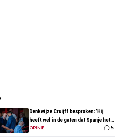
e
Denkwijze Cruijff besproken: 'Hij
heeft wel in de gaten dat Spanje het
5
hoogste is in het voetbal'
OPINIE