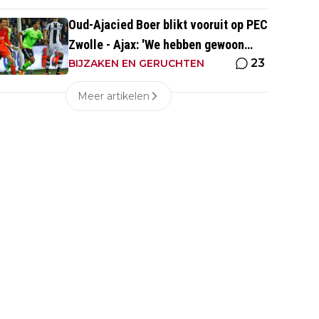
Oud-Ajacied Boer blikt vooruit op PEC
Zwolle - Ajax: 'We hebben gewoon
23
weer kans tegen Ajax'
BIJZAKEN EN GERUCHTEN
Meer artikelen