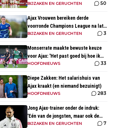
50
altijd met zege
BIJZAKEN EN GERUCHTEN
Ajax Vrouwen bereiken derde
voorronde Champions League na late
3
zege op Rangers FC
BIJZAKEN EN GERUCHTEN
Monserrate maakte bewuste keuze
voor Ajax: 'Het past goed bij hoe ik
33
naar voetbal kijk’
HOOFDNIEUWS
Diepe Zakken: Het salarishuis van
Ajax kraakt (en niemand bezuinigt)
283
HOOFDNIEUWS
Jong Ajax-trainer onder de indruk:
'Eén van de jongsten, maar ook de
7
meest volwassen'
BIJZAKEN EN GERUCHTEN