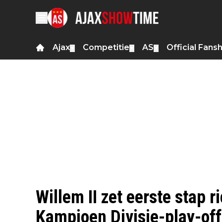
Ajax
Competitie
AS
Official Fans
▼
▼
▼
Willem II zet eerste stap r
Kampioen Divisie-play-off