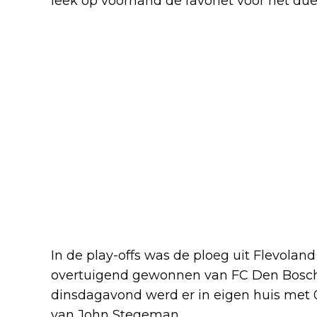
leek op voorhand de favoriet voor het due
In de play-offs was de ploeg uit Flevoland
overtuigend gewonnen van FC Den Bosch
dinsdagavond werd er in eigen huis met 0
van John Stegeman.