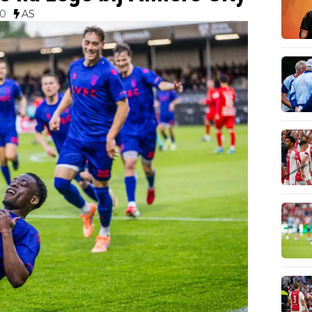
00
AS