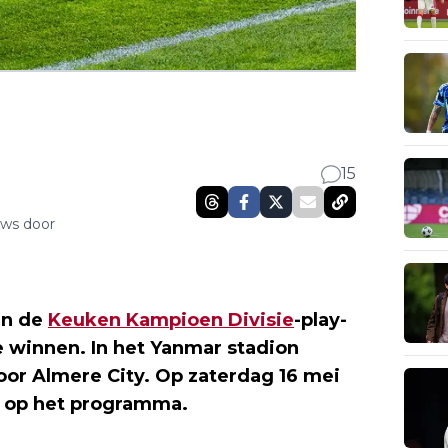
15
uws door
an de
Keuken Kampioen Divisie
-play-
 winnen. In het Yanmar stadion
voor Almere City. Op zaterdag 16 mei
g op het programma.