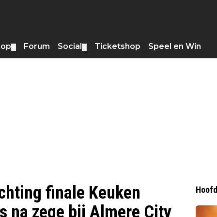
hop
Forum
Social
Ticketshop
Speel en Win
▼
▼
ichting finale Keuken
Hoofd
s na zege bij Almere City