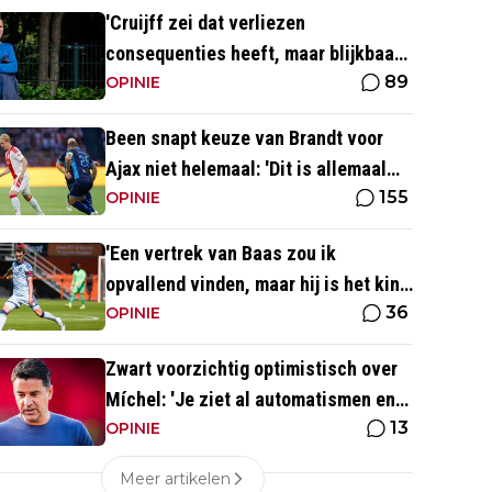
'Cruijff zei dat verliezen
consequenties heeft, maar blijkbaar
89
niet voor de trainer van Ajax 1'
OPINIE
Been snapt keuze van Brandt voor
Ajax niet helemaal: 'Dit is allemaal
155
wat makkelijker'
OPINIE
'Een vertrek van Baas zou ik
opvallend vinden, maar hij is het kind
36
van de rekening van de komst van
OPINIE
Blind'
Zwart voorzichtig optimistisch over
Míchel: 'Je ziet al automatismen en
13
patronen terug, maar...'
OPINIE
Meer artikelen