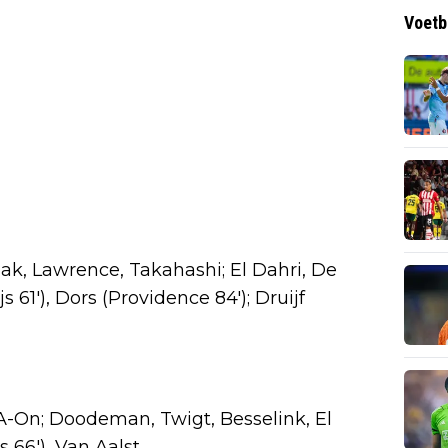
Voetb
aak, Lawrence, Takahashi; El Dahri, De
 61'), Dors (Providence 84'); Druijf
A-On; Doodeman, Twigt, Besselink, El
 66'), Van Aalst